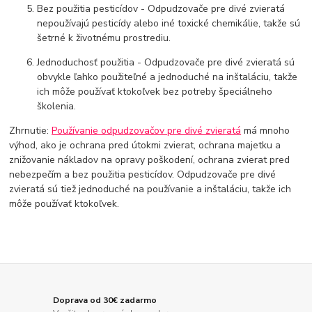
Bez použitia pesticídov - Odpudzovače pre divé zvieratá
nepoužívajú pesticídy alebo iné toxické chemikálie, takže sú
šetrné k životnému prostrediu.
Jednoduchosť použitia - Odpudzovače pre divé zvieratá sú
obvykle ľahko použiteľné a jednoduché na inštaláciu, takže
ich môže používať ktokoľvek bez potreby špeciálneho
školenia.
Zhrnutie:
Používanie odpudzovačov pre divé zvieratá
má mnoho
výhod, ako je ochrana pred útokmi zvierat, ochrana majetku a
znižovanie nákladov na opravy poškodení, ochrana zvierat pred
nebezpečím a bez použitia pesticídov. Odpudzovače pre divé
zvieratá sú tiež jednoduché na používanie a inštaláciu, takže ich
môže používať ktokoľvek.
Doprava od 30€ zadarmo