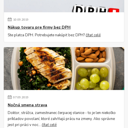
10
.
09
.
2019
Nákup tovaru pre firmy bez DPH
Ste platca DPH. Potrebujete nakúpiť bez DPH?
čítať celé
07
.
09
.
2019
Nočná smena strava
Doktor, strážca, zamestnanec čerpacej stanice - to je len niekoľko
príkladov povolaní, ktoré zahŕňajú prácu na zmeny. Ako správne
jesť pri práci v noc...
čítať celé