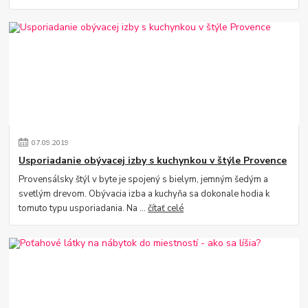
07
.
09
.
2019
Usporiadanie obývacej izby s kuchynkou v štýle Provence
Provensálsky štýl v byte je spojený s bielym, jemným šedým a
svetlým drevom. Obývacia izba a kuchyňa sa dokonale hodia k
tomuto typu usporiadania. Na ...
čítať celé