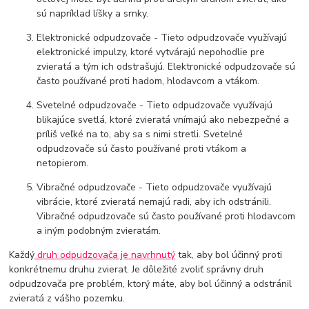
sú napríklad líšky a srnky.
Elektronické odpudzovače - Tieto odpudzovače využívajú
elektronické impulzy, ktoré vytvárajú nepohodlie pre
zvieratá a tým ich odstrašujú. Elektronické odpudzovače sú
často používané proti hadom, hlodavcom a vtákom.
Svetelné odpudzovače - Tieto odpudzovače využívajú
blikajúce svetlá, ktoré zvieratá vnímajú ako nebezpečné a
príliš veľké na to, aby sa s nimi stretli. Svetelné
odpudzovače sú často používané proti vtákom a
netopierom.
Vibračné odpudzovače - Tieto odpudzovače využívajú
vibrácie, ktoré zvieratá nemajú radi, aby ich odstránili.
Vibračné odpudzovače sú často používané proti hlodavcom
a iným podobným zvieratám.
Každý
druh odpudzovača je navrhnutý
tak, aby bol účinný proti
konkrétnemu druhu zvierat. Je dôležité zvoliť správny druh
odpudzovača pre problém, ktorý máte, aby bol účinný a odstránil
zvieratá z vášho pozemku.