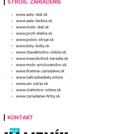
STROJE, ZARIADENIE
www.auto-diel.sk
www.auto-techna.sk
www.moto-diel.sk
www.profi-dielna.sk
www.polno-stroje.sk
www.krby-kotly.sk
www.stavebnictvo-online.sk
www.maxiobchod-naradie.sk
www.moto-prislusenstvo.sk
www.firemne-zariadenie.sk
www.nahradnediely.online
www.uni-zdrav.sk
www.zlatnictvo-online.sk
www.zariadenie-firmy.sk
KONTAKT