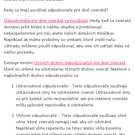
Kedy sa majú používať odpudzovače pre divé zvieratá?
Odpudzovače pre divé zvieratá sa používajú
vtedy, keď sa zvieratá
dostanú príliš blízko k nášmu obydlia a predstavujú
nebezpečenstvo pre nás alebo našich domácich miláčikov.
Napríklad ak máme problémy so srnkami, ktoré zničili našu
záhradu, môžeme použiť odpudzovač, aby sme ich udržali ďalej od
nášho pozemku.
Existuje mnoho
rôznych druhov odpudzovačov pre divé zvieratá
,
ktoré sú určené na odstrašenie rôznych druhov zvierat. Niektoré z
najbežnejších druhov odpudzovačov sú:
Ultrazvukové odpudzovače - Tieto odpudzovače využívajú
ultrazvukové vlny na odstrašenie zvierat. Ultrazvukové vlny
sú pre ľudské ucho neznesiteľné, ale pre niektoré zvieratá
môžu spôsobiť nepohodlie a odstrašenie.
Vôňové odpudzovače - Tieto odpudzovače využívajú silné
vône, ktoré zvieratá nemajú radi, aby ich odstránil.
Napríklad vôňa repelentu na hmyz alebo vôňa kyseliny
octovej môže byť účinná proti určitým druhom zvierat, ako