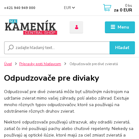
0
ks
EUR
+421 940 949 000
za
0 EUR
Menu
Hľadať
Úvod
Prípravky proti hlodavcom
Odpudzovače pre divé zvieratá
Odpudzovače pre diviaky
Odpudzovač pre divé zvieratá môže byť užitočným nástrojom na
udržanie zvierat mimo vašej záhrady, polí alebo záhrad. Existuje
mnoho rôznych typov odpudzovačov, ktoré sa používajú na
odstránenie rôznych druhov zvierat.
Niektoré odpudzovače používajú ultrazvuk, aby odradili zvieratá,
zatiaľ čo iné používajú pachy alebo chuťové repelenty. Niekedy sa
používajú aj optické ilúzie, ktoré majú za cieľ zmiasť zvieratá a