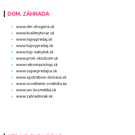
DOM, ZÁHRADA
www.dm-drogeria.sk
www.kvalitnytovar.sk
www.najvypredaj.sk
www.topvypredaj.sk
www.top-nabytok.sk
www.proti-skodcom.sk
www.retromaxishop.sk
www.superpredajca.sk
www.spotrebice-domace.sk
www.osvetlenie-svietidla.eu
www.uni-kozmetika.sk
www.zahradnicek.sk