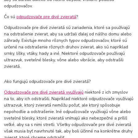
odpudzovačov.
Čo sú
odpudzovače pre divé zvieratá
?
Odpudzovače pre divé zvieratá sú zariadenia, ktoré sa používajú
na odstrašenie zvierat, aby sa udržali ďalej od nášho domu alebo
záhrady. Existuje mnoho rôznych typov odpudzovačov, ktoré sú
určené na odstrašenie rôznych druhov zvierat, ako sú napríklad
srnky, líšky, vtáky, hady a iné. Niektoré odpudzovače používajú
ultrazvuk, svetelné blesky, vône alebo vibrácie, aby odstrašili
zvieratá.
Ako fungujú odpudzovače pre divé zvieratá?
Odpudzovače pre divé zvieratá využívajú
niektoré z ich zmyslov
na to, aby ich odstrašili. Napríklad niektoré odpudzovače využívajú
ultrazvuk, ktorý zvieratá nemôžu počuť, ale ktorý spôsobuje
nepohodlie a odstrašenie. Iné odpudzovače využívajú vône alebo
svetelné blesky, ktoré zvieratá vnímajú ako nebezpečné a príliš
veľké, aby sa s nimi stretli. Všetky odpudzovače pre divé zvieratá
však musia byť navrhnuté tak, aby boli účinné na konkrétne druhy
zvierat, ktoré chceme odstrašiť.