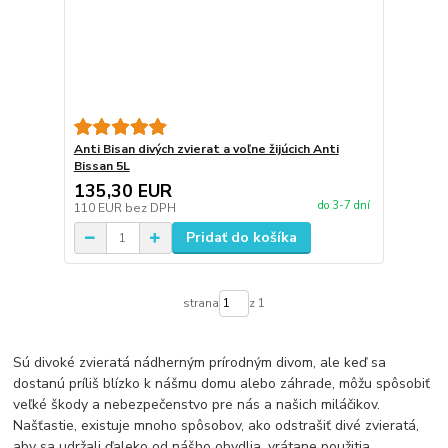
Anti Bisan divých zvierat a voľne žijúcich Anti
Bissan 5L
135,30 EUR
do 3-7 dní
110 EUR
bez DPH
Pridať do košíka
strana
z 1
Sú divoké zvieratá nádherným prírodným divom, ale keď sa
dostanú príliš blízko k nášmu domu alebo záhrade, môžu spôsobiť
veľké škody a nebezpečenstvo pre nás a našich miláčikov.
Našťastie, existuje mnoho spôsobov, ako odstrašiť divé zvieratá,
aby sa udržali ďaleko od nášho obydlia, vrátane použitia