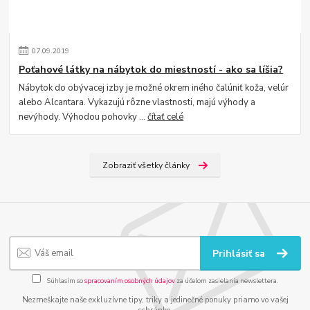
07
.
09
.
2019
Poťahové látky na nábytok do miestností - ako sa líšia?
Nábytok do obývacej izby je možné okrem iného čalúniť koža, velúr
alebo Alcantara. Vykazujú rôzne vlastnosti, majú výhody a
nevýhody. Výhodou pohovky ...
čítať celé
Zobraziť všetky články
Prihlásiť sa
Súhlasím so
spracovaním osobných údajov
za účelom zasielania newslettera.
Nezmeškajte naše exkluzívne tipy, triky a jedinečné ponuky priamo vo vašej