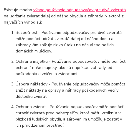
Existuje mnoho
výhod používania odpudzovačov pre divé zvieratá
na udržanie zvierat ďalej od nášho obydlia a záhrady. Niektoré z
najväčších výhod sú:
Bezpečnosť - Používanie odpudzovačov pre divé zvieratá
môže pomôcť udržať zvieratá ďalej od nášho domu a
záhrady, čím znižuje riziko útoku na nás alebo našich
domácich miláčikov.
Ochrana majetku - Používanie odpudzovačov môže pomôcť
ochrániť naše majetky, ako sú napríklad záhrady, od
poškodenia a zničenia zvieratami.
Úspora nákladov - Používanie odpudzovačov môže pomôcť
znížiť náklady na opravy a náhrady poškodených vecí v
dôsledku zvierat.
Ochrana zvierat - Používanie odpudzovačov môže pomôcť
chrániť zvieratá pred nebezpečím, ktoré môžu vzniknúť v
blízkosti ľudských obydlí, a zároveň im umožňuje zostať v
ich prirodzenom prostredí.