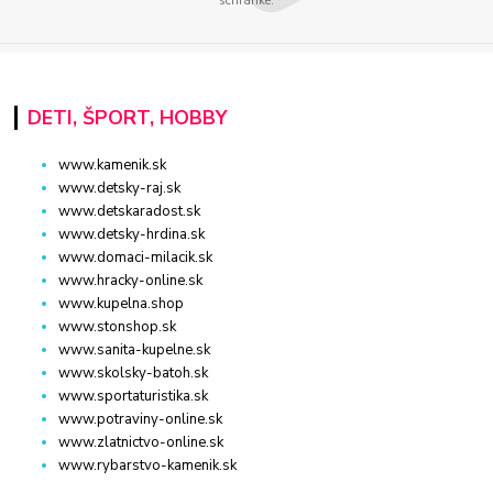
schránke.
DETI, ŠPORT, HOBBY
www.kamenik.sk
www.detsky-raj.sk
www.detskaradost.sk
www.detsky-hrdina.sk
www.domaci-milacik.sk
www.hracky-online.sk
www.kupelna.shop
www.stonshop.sk
www.sanita-kupelne.sk
www.skolsky-batoh.sk
www.sportaturistika.sk
www.potraviny-online.sk
www.zlatnictvo-online.sk
www.rybarstvo-kamenik.sk