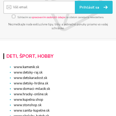
Prihlásiť sa
Súhlasím so
spracovaním osobných údajov
za účelom zasielania newslettera.
Nezmeškajte naše exkluzívne tipy, triky a jedinečné ponuky priamo vo vašej
schránke.
DETI, ŠPORT, HOBBY
www.kamenik.sk
www.detsky-raj.sk
www.detskaradost.sk
www.detsky-hrdina.sk
www.domaci-milacik.sk
www.hracky-online.sk
www.kupelna.shop
www.stonshop.sk
www.sanita-kupelne.sk