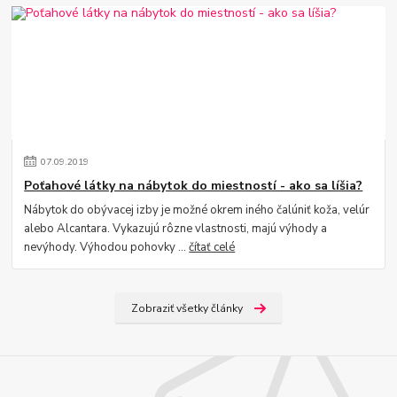
07
.
09
.
2019
Poťahové látky na nábytok do miestností - ako sa líšia?
Nábytok do obývacej izby je možné okrem iného čalúniť koža, velúr
alebo Alcantara. Vykazujú rôzne vlastnosti, majú výhody a
nevýhody. Výhodou pohovky ...
čítať celé
Zobraziť všetky články