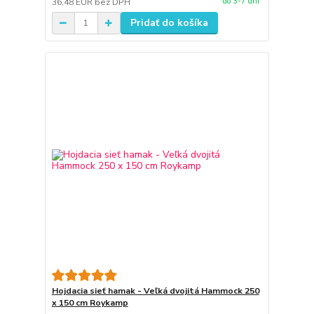
do 3-7 dní
36,48 EUR
bez DPH
Pridať do košíka
Hojdacia sieť hamak - Veľká dvojitá Hammock 250
x 150 cm Roykamp