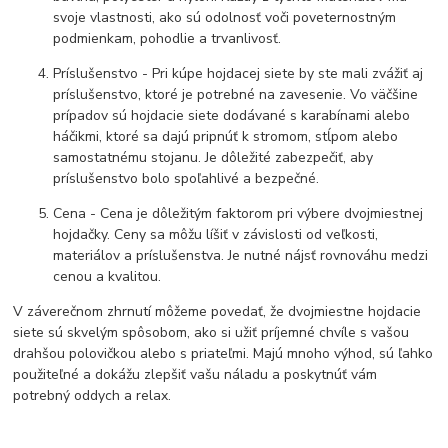
svoje vlastnosti, ako sú odolnosť voči poveternostným
podmienkam, pohodlie a trvanlivosť.
Príslušenstvo - Pri kúpe hojdacej siete by ste mali zvážiť aj
príslušenstvo, ktoré je potrebné na zavesenie. Vo väčšine
prípadov sú hojdacie siete dodávané s karabínami alebo
háčikmi, ktoré sa dajú pripnúť k stromom, stĺpom alebo
samostatnému stojanu. Je dôležité zabezpečiť, aby
príslušenstvo bolo spoľahlivé a bezpečné.
Cena - Cena je dôležitým faktorom pri výbere dvojmiestnej
hojdačky. Ceny sa môžu líšiť v závislosti od veľkosti,
materiálov a príslušenstva. Je nutné nájsť rovnováhu medzi
cenou a kvalitou.
V záverečnom zhrnutí môžeme povedať, že dvojmiestne hojdacie
siete sú skvelým spôsobom, ako si užiť príjemné chvíle s vašou
drahšou polovičkou alebo s priateľmi. Majú mnoho výhod, sú ľahko
použiteľné a dokážu zlepšiť vašu náladu a poskytnúť vám
potrebný oddych a relax.