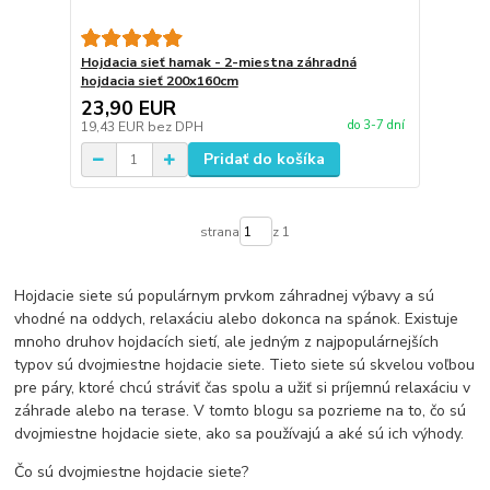
Hojdacia sieť hamak - 2-miestna záhradná
hojdacia sieť 200x160cm
23,90 EUR
do 3-7 dní
19,43 EUR
bez DPH
Pridať do košíka
strana
z 1
Hojdacie siete sú populárnym prvkom záhradnej výbavy a sú
vhodné na oddych, relaxáciu alebo dokonca na spánok. Existuje
mnoho druhov hojdacích sietí, ale jedným z najpopulárnejších
typov sú dvojmiestne hojdacie siete. Tieto siete sú skvelou voľbou
pre páry, ktoré chcú stráviť čas spolu a užiť si príjemnú relaxáciu v
záhrade alebo na terase. V tomto blogu sa pozrieme na to, čo sú
dvojmiestne hojdacie siete, ako sa používajú a aké sú ich výhody.
Čo sú dvojmiestne hojdacie siete?