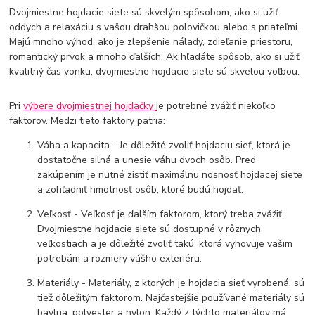
Dvojmiestne hojdacie siete sú skvelým spôsobom, ako si užiť
oddych a relaxáciu s vašou drahšou polovičkou alebo s priateľmi.
Majú mnoho výhod, ako je zlepšenie nálady, zdieľanie priestoru,
romantický prvok a mnoho ďalších. Ak hľadáte spôsob, ako si užiť
kvalitný čas vonku, dvojmiestne hojdacie siete sú skvelou voľbou.
Pri
výbere dvojmiestnej hojdačky
je potrebné zvážiť niekoľko
faktorov. Medzi tieto faktory patria:
Váha a kapacita - Je dôležité zvoliť hojdaciu sieť, ktorá je
dostatočne silná a unesie váhu dvoch osôb. Pred
zakúpením je nutné zistiť maximálnu nosnosť hojdacej siete
a zohľadniť hmotnosť osôb, ktoré budú hojdať.
Veľkosť - Veľkosť je ďalším faktorom, ktorý treba zvážiť.
Dvojmiestne hojdacie siete sú dostupné v rôznych
veľkostiach a je dôležité zvoliť takú, ktorá vyhovuje vašim
potrebám a rozmery vášho exteriéru.
Materiály - Materiály, z ktorých je hojdacia sieť vyrobená, sú
tiež dôležitým faktorom. Najčastejšie používané materiály sú
bavlna, polyester a nylon. Každý z týchto materiálov má