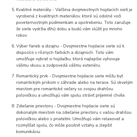
Kvalitné materiály - Väčšina dvojmiestnych hojdacích sietí je
vyrobená z kvalitných materiálov, ktoré sú odolné voči
poveternostným podmienkam a opotrebeniu. Toto zaručuje,
že siete vydržia dlhú dobu a budú vám slúžiť po mnoho
rokov.
Výber farieb a dizajnu - Dvojmiestne hojdacie siete sú k
dispozícii v rôznych farbách a dizajnoch. Toto vám
umožňuje vybrať si hojdačku, ktorá najlepšie vyhovuje
vášmu vkusu a zodpovedá vášmu exteriéru.
Romantický prvk - Dvojmiestne hojdacie siete môžu byť
romantickým prvkom v záhrade alebo na terase. Sú skvelým
miestom pre romantické večery so svojou drahšou
polovičkou a umožňujú vám spolu stráviť príjemné chvíle.
Zdieľanie priestoru - Dvojmiestne hojdacie siete sú
dokonalým miestom na zdieľanie priestoru s vašou drahšou
polovičkou alebo s priateľmi. Umožňujú vám relaxovať a
rozmýšľať spolu, čo môže posilniť vzťahy a zlepšiť
komunikáciu.