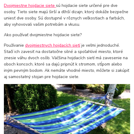
Dvojmiestne hojdacie siete
sú hojdacie siete určené pre dve
osoby. Tieto siete majú širší a dlhší dizajn, ktorý dokáže bezpečne
uniesť dve osoby. Sú dostupné v rôznych veľkostiach a farbách,
aby vyhovovali vašim potrebám a vkusu.
Ako používať dvojmiestne hojdacie siete?
Používanie
dvojmiestnych hojdacích sietí
je veľmi jednoduché.
Stačí ich zavesiť na dostatočne silné a spoľahlivé miesto, ktoré
znesie váhu dvoch osôb. Väčšina hojdacích sietí má zavesenie na
oboch koncoch, ktoré sa dajú pripnúť k stromom, stĺpom alebo
iným pevným bodom. Ak nemáte vhodné miesto, môžete si zakúpiť
aj samostatný stojan pre hojdacie siete.