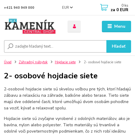
0
ks
EUR
+421 940 949 000
za
0 EUR
Menu
Hľadať
Úvod
Záhradný nábytok
Hojdacie siete
2- osobové hojdacie siete
2- osobové hojdacie siete
2-osobové hojdacie siete sú skvelou voľbou pre tých, ktorí hľadajú
zábavu a relaxáciu na záhrade, balkóne alebo terase. Tieto siete
majú dve oddelené časti, ktoré umožňujú dvom osobám pohodlne
sa voziť, kývať a relaxovať spolu.
Hojdacie siete sú zvyčajne vyrobené z odolných materiálov, ako je
bavlna, nylon alebo polyester. Tieto materiály sú trvanlivé a
odolné voči poveternostným podmienkam, čo z nich robí ideálnu