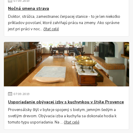
07
.
09
.
2019
Nočná smena strava
Doktor, strážca, zamestnanec čerpacej stanice - to je len niekoľko
príkladov povolaní, ktoré zahŕňajú prácu na zmeny. Ako správne
jesť pri práci v noc...
čítať celé
07
.
09
.
2019
Usporiadanie obývacej izby s kuchynkou v štýle Provence
Provensálsky štýl v byte je spojený s bielym, jemným šedým a
svetlým drevom. Obývacia izba a kuchyňa sa dokonale hodia k
tomuto typu usporiadania. Na ...
čítať celé