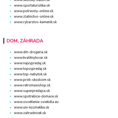
www.skolsky-batoh.sk
www.sportaturistika.sk
www.potraviny-online.sk
www.zlatnictvo-online.sk
www.rybarstvo-kamenik.sk
DOM, ZÁHRADA
www.dm-drogeria.sk
www.kvalitnytovar.sk
www.najvypredaj.sk
www.topvypredaj.sk
www.top-nabytok.sk
www.proti-skodcom.sk
www.retromaxishop.sk
www.superpredajca.sk
www.spotrebice-domace.sk
www.osvetlenie-svietidla.eu
www.uni-kozmetika.sk
www.zahradnicek.sk