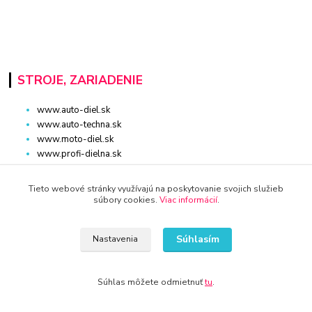
STROJE, ZARIADENIE
www.auto-diel.sk
www.auto-techna.sk
www.moto-diel.sk
www.profi-dielna.sk
www.polno-stroje.sk
www.krby-kotly.sk
Tieto webové stránky využívajú na poskytovanie svojich služieb
www.stavebnictvo-online.sk
súbory cookies.
Viac informácií
.
www.maxiobchod-naradie.sk
www.moto-prislusenstvo.sk
Súhlasím
Nastavenia
www.firemne-zariadenie.sk
www.nahradnediely.online
www.uni-zdrav.sk
Súhlas môžete odmietnuť
tu
.
www.zlatnictvo-online.sk
www.zariadenie-firmy.sk