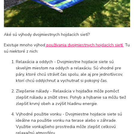
Aké sú výhody dvojmiestnych hojdacích sietí?
Existuje mnoho výhod
používania dvojmiestnych hojdacích sietí.
Tu
sú niektoré z nich:
Relaxácia a oddych - Dvojmiestne hojdacie siete sú
skvelým miestom na oddych a relaxáciu. Sú vhodné pre
páry, ktoré chcú stráviť čas spolu, ale aj pre jednotlivcov,
ktorí chcú oddýchnuť a vychutnať si pokojný čas.
Zlepšenie nálady - Relaxácia v hojdačke môže pomôcť
zlepšiť náladu a znížiť stres. Pohyb a hýbanie sa môžu tiež
zlepšiť krvný obeh a zvýšiť hladinu energie.
Výhodné použitie vonku - Dvojmiestne hojdacie siete sú
ideálne na použitie vonku na terase alebo v záhrade.
Využitie vonkajšieho prostredia môže zlepšiť celkovú
relaxačnú atmosféru.