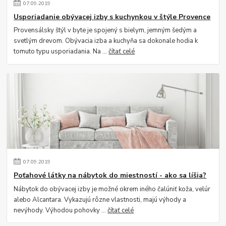
07
.
09
.
2019
Usporiadanie obývacej izby s kuchynkou v štýle Provence
Provensálsky štýl v byte je spojený s bielym, jemným šedým a
svetlým drevom. Obývacia izba a kuchyňa sa dokonale hodia k
tomuto typu usporiadania. Na ...
čítať celé
07
.
09
.
2019
Poťahové látky na nábytok do miestností - ako sa líšia?
Nábytok do obývacej izby je možné okrem iného čalúniť koža, velúr
alebo Alcantara. Vykazujú rôzne vlastnosti, majú výhody a
nevýhody. Výhodou pohovky ...
čítať celé