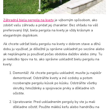
Záhradná biela pergola na kvety
je výborným spôsobom, ako
zdobiť vašu záhradu a pridať jej charakter. Bez ohľadu na váš
preferovaný štýl, biela pergola na kvety je vždy krásnym a
elegantným doplnkom.
Ak chcete udržať bielu pergolu na kvety v dobrom stave a dlhú
dobu ju využívať, je dôležité ju správne uskladniť po sezóne alebo
ak neplánujete ju používať počas obdobia dažďov alebo zimy. Tu
je niekoľko tipov na to, ako správne uskladniť bielu pergolu na
kvety:
Demontáž: Ak chcete pergolu uskladniť, musíte ju najskôr
demontovať. Odstráňte kvety a iné ozdoby a potom
rozoberajte pergolu kúsok po kúsku. Odstráňte všetky
skrutky, hmoždinky a spojovacie prvky a dôkladne ich
očistite.
Upratovanie: Pred uskladnením pergoly by ste ju mali
dôkladne očistiť. Použite mäkkú kefu alebo handričku na