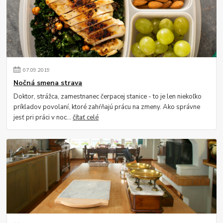
07
.
09
.
2019
Nočná smena strava
Doktor, strážca, zamestnanec čerpacej stanice - to je len niekoľko
príkladov povolaní, ktoré zahŕňajú prácu na zmeny. Ako správne
jesť pri práci v noc...
čítať celé