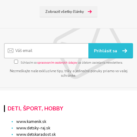
Zobraziť všetky články
Prihlásiť sa
Súhlasím so
spracovaním osobných údajov
za účelom zasielania newslettera.
Nezmeškajte naše exkluzívne tipy, triky a jedinečné ponuky priamo vo vašej
schránke.
DETI, ŠPORT, HOBBY
www.kamenik.sk
www.detsky-raj.sk
www.detskaradost.sk