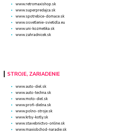
www.retromaxishop.sk
www.superpredajca.sk
www.spotrebice-domace.sk
www.osvetlenie-svietidla.eu
www.uni-kozmetika.sk
www.zahradnicek.sk
STROJE, ZARIADENIE
www.auto-diel.sk
www.auto-techna.sk
www.moto-diel.sk
www.profi-dielna.sk
www.polno-stroje.sk
www.krby-kotly.sk
www.stavebnictvo-online.sk
www.maxiobchod-naradie.sk