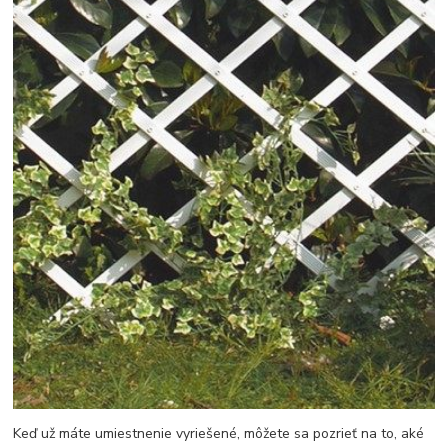
Keď už máte umiestnenie vyriešené, môžete sa pozrieť na to, aké