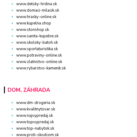
www.detsky-hrdina.sk
www.domaci-milacik.sk
www.hracky-online.sk
www.kupelna.shop
www.stonshop.sk
www.sanita-kupelne.sk
www.skolsky-batoh.sk
www.sportaturistika.sk
www.potraviny-online.sk
www.zlatnictvo-online.sk
www.rybarstvo-kamenik.sk
DOM, ZÁHRADA
www.dm-drogeria.sk
www.kvalitnytovar.sk
www.najvypredaj.sk
www.topvypredaj.sk
www.top-nabytok.sk
www.proti-skodcom.sk