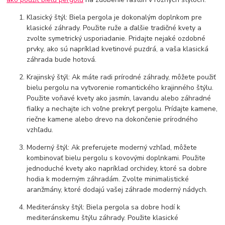
Klasický štýl: Biela pergola je dokonalým doplnkom pre
klasické záhrady. Použite ruže a ďalšie tradičné kvety a
zvolte symetrický usporiadanie. Pridajte nejaké ozdobné
prvky, ako sú napríklad kvetinové puzdrá, a vaša klasická
záhrada bude hotová.
Krajinský štýl: Ak máte radi prírodné záhrady, môžete použiť
bielu pergolu na vytvorenie romantického krajinného štýlu.
Použite voňavé kvety ako jasmín, lavandu alebo záhradné
fialky a nechajte ich voľne prekryť pergolu. Prídajte kamene,
riečne kamene alebo drevo na dokončenie prírodného
vzhľadu.
Moderný štýl: Ak preferujete moderný vzhľad, môžete
kombinovať bielu pergolu s kovovými doplnkami. Použite
jednoduché kvety ako napríklad orchidey, ktoré sa dobre
hodia k moderným záhradám. Zvolte minimalistické
aranžmány, ktoré dodajú vašej záhrade moderný nádych.
Mediteránsky štýl: Biela pergola sa dobre hodí k
mediteránskemu štýlu záhrady. Použite klasické