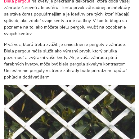
Biela pergola
na kvety je prekrásna dekorácia, ktorá dodá vašej
záhrade čarovnú atmosféru. Tento prvok záhradnej architektúry
sa stáva čoraz populárnejším a je ideálny pre tých, ktorí hľadajú
spôsob, ako zdobiť svoje kvety a iné rastliny. V tomto blogu sa
pozrieme na to, ako môžete bielu pergolu využiť na ozdobenie
svojich kvetov.
Prvá vec, ktorú treba zvážiť, je umiestnenie pergoly v záhrade.
Biela pergola môže slúžiť ako výrazný prvok, ktorý priláka
pozornosť a zvýrazní vaše kvety. Ak je vaša záhrada plná
farebných kvetov, môže byť biela pergola skvelým kontrastom.
Umiestnenie pergoly v strede záhrady bude prirodzene upútať
pohľad a dodávať šarm.