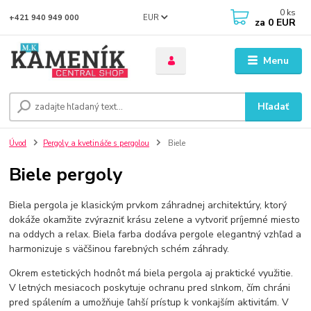
0
ks
EUR
+421 940 949 000
za
0 EUR
Menu
Hľadať
Úvod
Pergoly a kvetináče s pergolou
Biele
Biele pergoly
Biela pergola je klasickým prvkom záhradnej architektúry, ktorý
dokáže okamžite zvýrazniť krásu zelene a vytvoriť príjemné miesto
na oddych a relax. Biela farba dodáva pergole elegantný vzhľad a
harmonizuje s väčšinou farebných schém záhrady.
Okrem estetických hodnôt má biela pergola aj praktické využitie.
V letných mesiacoch poskytuje ochranu pred slnkom, čím chráni
pred spálením a umožňuje ľahší prístup k vonkajším aktivitám. V