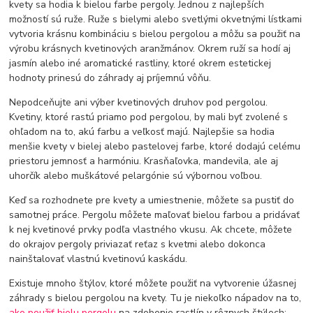
kvety sa hodia k bielou farbe pergoly. Jednou z najlepších
možností sú ruže. Ruže s bielymi alebo svetlými okvetnými lístkami
vytvoria krásnu kombináciu s bielou pergolou a môžu sa použiť na
výrobu krásnych kvetinových aranžmánov. Okrem ruží sa hodí aj
jasmín alebo iné aromatické rastliny, ktoré okrem estetickej
hodnoty prinesú do záhrady aj príjemnú vôňu.
Nepodceňujte ani výber kvetinových druhov pod pergolou.
Kvetiny, ktoré rastú priamo pod pergolou, by mali byť zvolené s
ohľadom na to, akú farbu a veľkosť majú. Najlepšie sa hodia
menšie kvety v bielej alebo pastelovej farbe, ktoré dodajú celému
priestoru jemnosť a harmóniu. Krasňaľovka, mandevila, ale aj
uhorčík alebo muškátové pelargónie sú výbornou voľbou.
Keď sa rozhodnete pre kvety a umiestnenie, môžete sa pustiť do
samotnej práce. Pergolu môžete maľovať bielou farbou a pridávať
k nej kvetinové prvky podľa vlastného vkusu. Ak chcete, môžete
do okrajov pergoly priviazať reťaz s kvetmi alebo dokonca
nainštalovať vlastnú kvetinovú kaskádu.
Existuje mnoho štýlov, ktoré môžete použiť na vytvorenie úžasnej
záhrady s bielou pergolou na kvety. Tu je niekoľko nápadov na to,
ako použiť bielu pergolu
na zdobenie rastlín v rôznych štýloch: