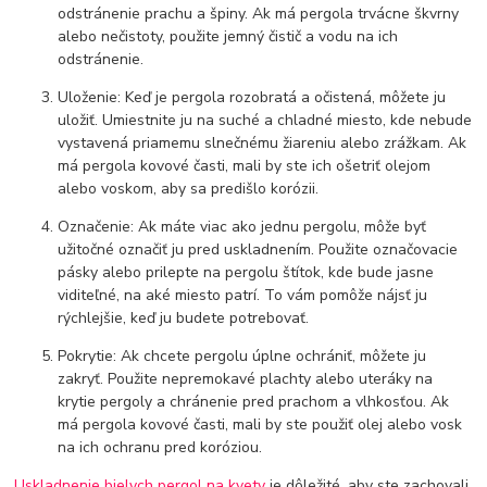
odstránenie prachu a špiny. Ak má pergola trvácne škvrny
alebo nečistoty, použite jemný čistič a vodu na ich
odstránenie.
Uloženie: Keď je pergola rozobratá a očistená, môžete ju
uložiť. Umiestnite ju na suché a chladné miesto, kde nebude
vystavená priamemu slnečnému žiareniu alebo zrážkam. Ak
má pergola kovové časti, mali by ste ich ošetriť olejom
alebo voskom, aby sa predišlo korózii.
Označenie: Ak máte viac ako jednu pergolu, môže byť
užitočné označiť ju pred uskladnením. Použite označovacie
pásky alebo prilepte na pergolu štítok, kde bude jasne
viditeľné, na aké miesto patrí. To vám pomôže nájsť ju
rýchlejšie, keď ju budete potrebovať.
Pokrytie: Ak chcete pergolu úplne ochrániť, môžete ju
zakryť. Použite nepremokavé plachty alebo uteráky na
krytie pergoly a chránenie pred prachom a vlhkosťou. Ak
má pergola kovové časti, mali by ste použiť olej alebo vosk
na ich ochranu pred koróziou.
Uskladnenie bielych pergol na kvety
je dôležité, aby ste zachovali