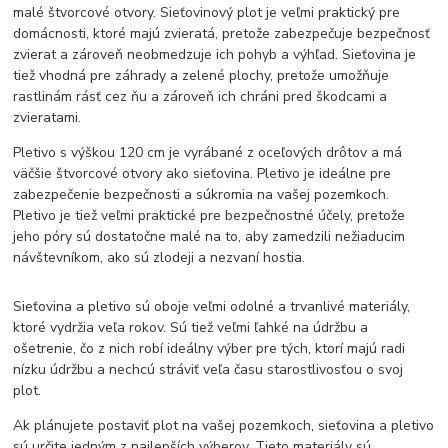
malé štvorcové otvory. Sieťovinový plot je veľmi praktický pre
domácnosti, ktoré majú zvieratá, pretože zabezpečuje bezpečnosť
zvierat a zároveň neobmedzuje ich pohyb a výhľad. Sieťovina je
tiež vhodná pre záhrady a zelené plochy, pretože umožňuje
rastlinám rásť cez ňu a zároveň ich chráni pred škodcami a
zvieratami.
Pletivo s výškou 120 cm je vyrábané z oceľových drôtov a má
väčšie štvorcové otvory ako sieťovina. Pletivo je ideálne pre
zabezpečenie bezpečnosti a súkromia na vašej pozemkoch.
Pletivo je tiež veľmi praktické pre bezpečnostné účely, pretože
jeho póry sú dostatočne malé na to, aby zamedzili nežiaducim
návštevníkom, ako sú zlodeji a nezvaní hostia.
Sieťovina a pletivo sú oboje veľmi odolné a trvanlivé materiály,
ktoré vydržia veľa rokov. Sú tiež veľmi ľahké na údržbu a
ošetrenie, čo z nich robí ideálny výber pre tých, ktorí majú radi
nízku údržbu a nechcú stráviť veľa času starostlivosťou o svoj
plot.
Ak plánujete postaviť plot na vašej pozemkoch, sieťovina a pletivo
sú určite jedným z najlepších výberov. Tieto materiály sú