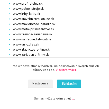
www.profi-dielna.sk
www.polno-stroje.sk
www.krby-kotly.sk
www.stavebnictvo-online.sk
www.maxiobchod-naradie.sk
www.moto-prislusenstvo.sk
www.firemne-zariadenie.sk
www.nahradnediely.online
www.uni-zdrav.sk
www.zlatnictvo-online.sk
www.zariadenie-firmy.sk
Tieto webové stránky využívajú na poskytovanie svojich služieb
súbory cookies.
Viac informácií
.
KONTAKT
Súhlasím
Nastavenia
www.kvalitnytovar.sk
Súhlas môžete odmietnuť
tu
.
+421 940 949 000