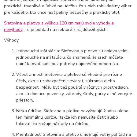
praktické, trvanlivé a ľahké na údržbu, čo z nich robí ideálny výber
pre každého, kto chce mať pekný, bezpečný a praktický plot.
Sieťovina a pletivo s výškou 120 cm majú svoje výhody a
nevýhody
. Tu je pohľad na niektoré z najdôležitejších:
Výhody:
Jednoduchá inštalácia: Sieťovina a pletivo sú obidva veľmi
jednoduché na inštaláciu, čo znamená, že si ich môžete
nainštalovať sami bez potreby nájomného odborníka.
Všestrannosť: Sieťovina a pletivo sú vhodné pre rôzne
účely, ako sú zabezpečenie zvierat, súkromia alebo
bezpečnosti. Môžu byť tiež použité v rôznych prostrediach,
ako sú domáce pozemky, záhrady, školy, parky a iné verejné
priestory.
Nízka údržba: Sieťovina a pletivo nevyžadujú žiadnu alebo
len minimálnu údržbu, takže ich nemusíte čistiť alebo
lakovat, čo znižuje náklady na údržbu.
Priehľadnosť: Sieťovina a pletivo umožňujú voľný pohľad na