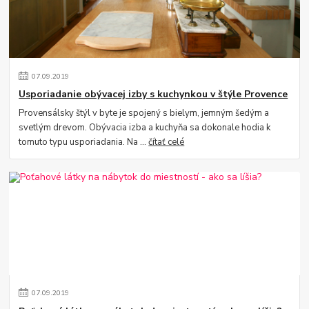
07
.
09
.
2019
Usporiadanie obývacej izby s kuchynkou v štýle Provence
Provensálsky štýl v byte je spojený s bielym, jemným šedým a
svetlým drevom. Obývacia izba a kuchyňa sa dokonale hodia k
tomuto typu usporiadania. Na ...
čítať celé
07
.
09
.
2019