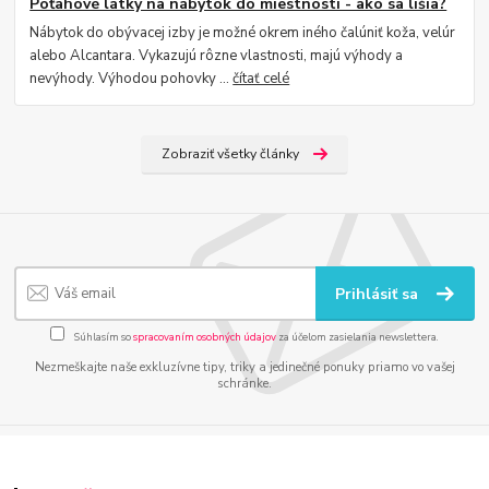
Poťahové látky na nábytok do miestností - ako sa líšia?
Nábytok do obývacej izby je možné okrem iného čalúniť koža, velúr
alebo Alcantara. Vykazujú rôzne vlastnosti, majú výhody a
nevýhody. Výhodou pohovky ...
čítať celé
Zobraziť všetky články
Prihlásiť sa
Súhlasím so
spracovaním osobných údajov
za účelom zasielania newslettera.
Nezmeškajte naše exkluzívne tipy, triky a jedinečné ponuky priamo vo vašej
schránke.