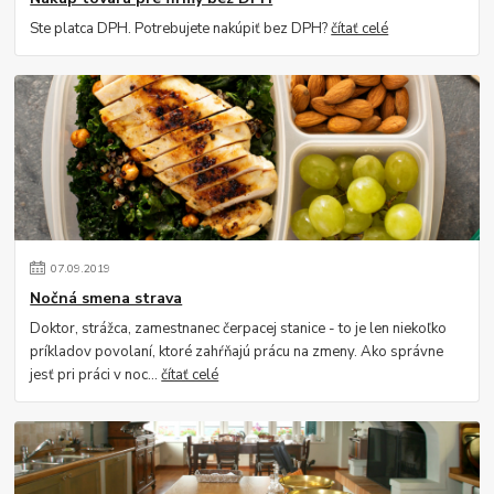
Ste platca DPH. Potrebujete nakúpiť bez DPH?
čítať celé
07
.
09
.
2019
Nočná smena strava
Doktor, strážca, zamestnanec čerpacej stanice - to je len niekoľko
príkladov povolaní, ktoré zahŕňajú prácu na zmeny. Ako správne
jesť pri práci v noc...
čítať celé