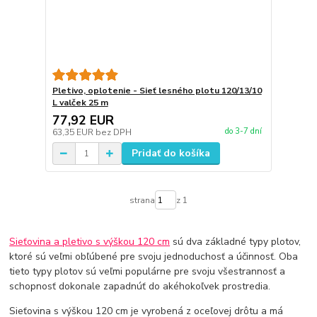
Pletivo, oplotenie - Sieť lesného plotu 120/13/10
L valček 25 m
77,92 EUR
do 3-7 dní
63,35 EUR
bez DPH
Pridať do košíka
strana
z 1
Sieťovina a pletivo s výškou 120 cm
sú dva základné typy plotov,
ktoré sú veľmi obľúbené pre svoju jednoduchosť a účinnosť. Oba
tieto typy plotov sú veľmi populárne pre svoju všestrannosť a
schopnosť dokonale zapadnúť do akéhokoľvek prostredia.
Sieťovina s výškou 120 cm je vyrobená z oceľovej drôtu a má