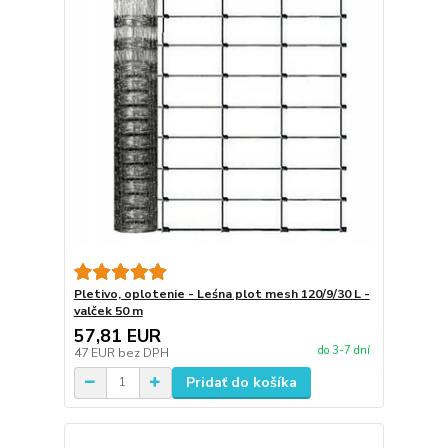
Pletivo, oplotenie - Leśna plot mesh 120/9/30 L -
valček 50 m
57,81 EUR
do 3-7 dní
47 EUR
bez DPH
Pridať do košíka