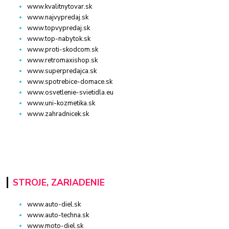
www.kvalitnytovar.sk
www.najvypredaj.sk
www.topvypredaj.sk
www.top-nabytok.sk
www.proti-skodcom.sk
www.retromaxishop.sk
www.superpredajca.sk
www.spotrebice-domace.sk
www.osvetlenie-svietidla.eu
www.uni-kozmetika.sk
www.zahradnicek.sk
STROJE, ZARIADENIE
www.auto-diel.sk
www.auto-techna.sk
www.moto-diel.sk