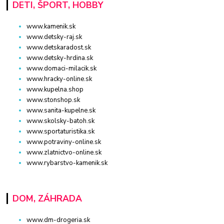
DETI, ŠPORT, HOBBY
www.kamenik.sk
www.detsky-raj.sk
www.detskaradost.sk
www.detsky-hrdina.sk
www.domaci-milacik.sk
www.hracky-online.sk
www.kupelna.shop
www.stonshop.sk
www.sanita-kupelne.sk
www.skolsky-batoh.sk
www.sportaturistika.sk
www.potraviny-online.sk
www.zlatnictvo-online.sk
www.rybarstvo-kamenik.sk
DOM, ZÁHRADA
www.dm-drogeria.sk