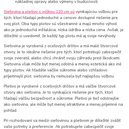
nákladnej opravy alebo výmeny v budúcnosti.
Sieťovina a pletivo s výškou 120 cm sú
vynikajúcou voľbou pre
tých, ktorí hľadajú jednoduché a cenovo dostupné riešenie pre
svoj plot. Oba typy plotov sú všestranné a majú mnoho výhod,
ako je jednoduchá inštalácia, nízka údržba a nízka cena. Avšak, je
dôležité si uvedomiť, že každý typ plotu má aj svoje nevýhody.
Sieťovina je vyrobená z oceľových drôtov a má malé štvorcové
otvory. Je to ideálne riešenie pre tých, ktorí potrebujú zabezpečiť
svoje zvieratá, alebo chcú chrániť svoju záhradu pred škodcami.
Sieťovina však môže byť menej odolná a menej estetická ako iné
typy plotov. Ak hľadáte väčšie súkromie alebo vzhľadovo
príjemnejší plot, sieťovina by nemusela byť najlepšou voľbou.
Pletivo je vyrobené z oceľových drôtov a má väčšie štvorcové
otvory ako sieťovina. Je to vynikajúce riešenie pre tých, ktorí
hľadajú väčšiu bezpečnosť a súkromie. Pletivo je tiež odolnejšie
ako sieťovina, ale môže byť menej atraktívne a menej príjemné na
pohľad.
Pri rozhodovaní sa medzi sieťovinou a pletivom je dôležité zvážiť
vaše potreby a preferencie. Ak potrebujete zabezpečiť svoje