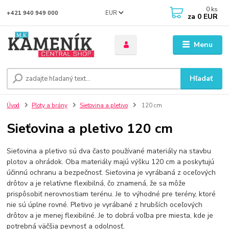
0
ks
EUR
+421 940 949 000
za
0 EUR
Menu
Hľadať
Úvod
Ploty a brány
Sieťovina a pletivo
120 cm
Sieťovina a pletivo 120 cm
Sieťovina a pletivo sú dva často používané materiály na stavbu
plotov a ohrádok. Oba materiály majú výšku 120 cm a poskytujú
účinnú ochranu a bezpečnosť. Sieťovina je vyrábaná z oceľových
drôtov a je relatívne flexibilná, čo znamená, že sa môže
prispôsobiť nerovnostiam terénu. Je to výhodné pre terény, ktoré
nie sú úplne rovné. Pletivo je vyrábané z hrubších oceľových
drôtov a je menej flexibilné. Je to dobrá voľba pre miesta, kde je
potrebná väčšia pevnosť a odolnosť.