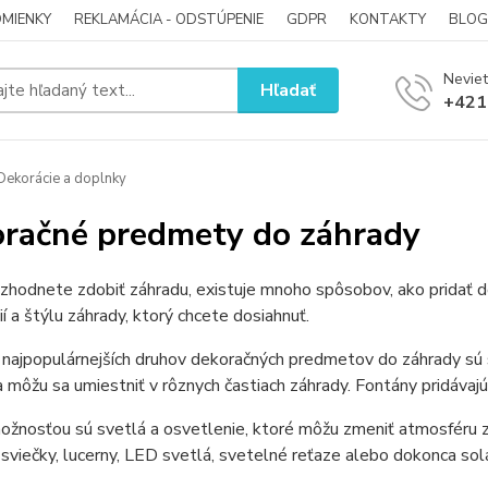
MIENKY
REKLAMÁCIA - ODSTÚPENIE
GDPR
KONTAKTY
BLOG
Neviet
Hľadať
+421
ekorácie a doplnky
račné predmety do záhrady
zhodnete zdobiť záhradu, existuje mnoho spôsobov, ako pridať d
ií a štýlu záhrady, ktorý chcete dosiahnuť.
najpopulárnejších druhov dekoračných predmetov do záhrady sú 
a môžu sa umiestniť v rôznych častiach záhrady. Fontány pridávaj
žnosťou sú svetlá a osvetlenie, ktoré môžu zmeniť atmosféru zá
 sviečky, lucerny, LED svetlá, svetelné reťaze alebo dokonca sol