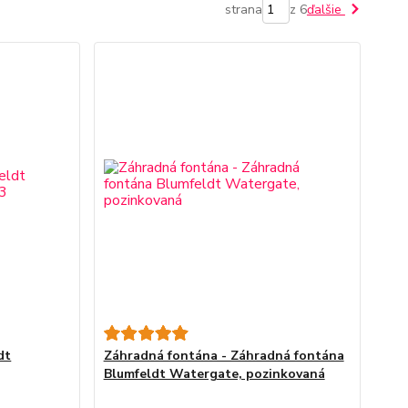
strana
z 6
ďalšie
dt
Záhradná fontána - Záhradná fontána
Blumfeldt Watergate, pozinkovaná