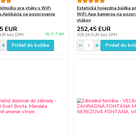
kŕmidlo pre vtáky s WiFi
Estetická hniezdna búdka pr
.Aplikácia na pozorovanie
WiFi App kamerou na pozor
vtákov
45 EUR
252,45 EUR
do 3-7 dní
EUR
bez DPH
205,24 EUR
bez DPH
Pridať do košíka
Pridať do koš