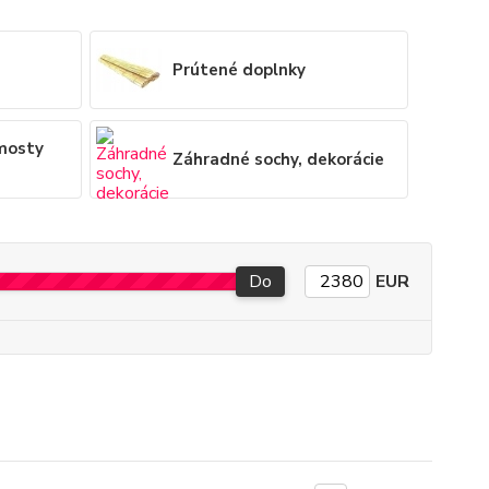
Prútené doplnky
mosty
Záhradné sochy, dekorácie
Do
EUR