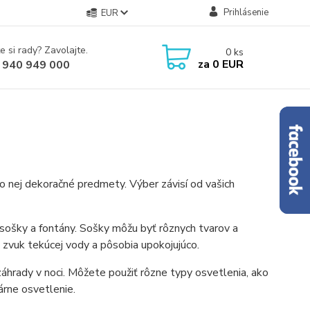
Prihlásenie
EUR
e si rady? Zavolajte.
0
ks
za
0 EUR
 940 949 000
o nej dekoračné predmety. Výber závisí od vašich
sošky a fontány. Sošky môžu byť rôznych tvarov a
ú zvuk tekúcej vody a pôsobia upokojujúco.
hrady v noci. Môžete použiť rôzne typy osvetlenia, ako
árne osvetlenie.