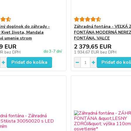
ný doplnok do záhrady -
Záhradná fontána - VEĽK
 Kvet života, Mandala
FONTÁNA MODERNÁ NERE
é umenie strom
FONTÁNA. VALCE
69 EUR
2 379,65 EUR
do 3-7 dní
UR
bez DPH
1 934,67 EUR
bez DPH
Pridať do košíka
Pridať do koš