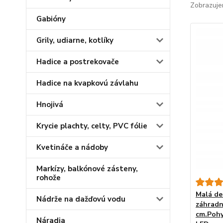
Zobrazuje
Gabióny
Grily, udiarne, kotlíky
Hadice a postrekovače
Hadice na kvapkovú závlahu
Hnojivá
Krycie plachty, celty, PVC fólie
Kvetináče a nádoby
Markízy, balkónové zásteny,
rohože
Malá de
Nádrže na dažďovú vodu
záhradn
cm.Pohyb
Náradia