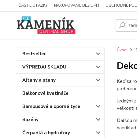
ČASTÉ OTÁZKY
NAKUPOVANIE BEZ DPH
OBCHODNÉ POD
Úvod
D
Bestseller
Deko
VÝPREDAJ SKLADU
Altany a stany
Keď sa ro
preferenc
Balkónové kvetináče
Jedným z 
Bambusové a oporné tyče
veľkostí 
Bazény
Ďalšou mo
napríklad
Čerpadlá a hydrofory