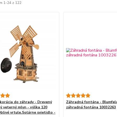
m 1-24 z 122
korácia do záhrady - Drevený
Záhradná fontána - Blumfel
ý veterný mlyn - výška 120
záhradná fontána 10032263
livé vrtule.Solárne svietidlo -