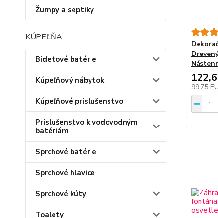
Žumpy a septiky
KÚPEĽŇA
Dekorač
Drevený
Bidetové batérie
Nástenn
122,
Kúpeľňový nábytok
99,75 E
Kúpeľňové príslušenstvo
Príslušenstvo k vodovodným
batériám
Sprchové batérie
Sprchové hlavice
Sprchové kúty
Toalety