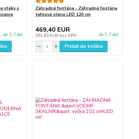
e vtáky s
Záhradná fontána - Záhradná fontána
ovanie
tehlová stena LED 120 cm
469,40 EUR
do 3-7 dní
do 3-7 dní
381,63 EUR
bez DPH
íka
Pridať do košíka