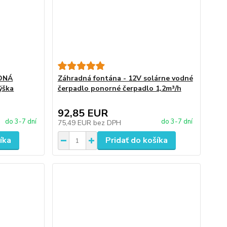
ADNÁ
Záhradná fontána - 12V solárne vodné
ýška
čerpadlo ponorné čerpadlo 1,2m³/h
92,85 EUR
do 3-7 dní
do 3-7 dní
75,49 EUR
bez DPH
íka
Pridať do košíka