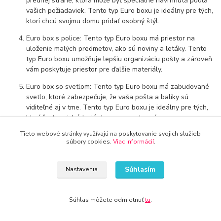
prednej strane, ktorá môže byť špeciálne navrhnutá podľa
vašich požiadaviek. Tento typ Euro boxu je ideálny pre tých,
ktorí chcú svojmu domu pridať osobný štýl.
Euro box s police: Tento typ Euro boxu má priestor na
uloženie malých predmetov, ako sú noviny a letáky. Tento
typ Euro boxu umožňuje lepšiu organizáciu pošty a zároveň
vám poskytuje priestor pre ďalšie materiály.
Euro box so svetlom: Tento typ Euro boxu má zabudované
svetlo, ktoré zabezpečuje, že vaša pošta a balíky sú
viditeľné aj v tme. Tento typ Euro boxu je ideálny pre tých,
ktorí často prichádzajú domov po zotmení.
Tieto webové stránky využívajú na poskytovanie svojich služieb
Euro box so senzorom: Tento typ Euro boxu má senzor,
súbory cookies.
Viac informácií
.
ktorý zaznamená, keď sa do schránky umiestni pošta alebo
balík. Tento typ Euro boxu umožňuje ľahšiu kontrolu
prichádzajúcej pošty a zároveň zabraňuje stratám a
Súhlasím
Nastavenia
krádežiam.
Euro boxy sú k dispozícii v rôznych veľkostiach a dizajnoch, takže
Súhlas môžete odmietnuť
tu
.
si môžete vybrať ten, ktorý najlepšie vyhovuje vašim potrebám.
Môžete si vybrať aj farebný odtieň, ktorý zapadá do celkového