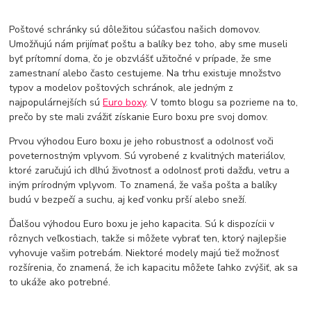
Poštové schránky sú dôležitou súčasťou našich domovov.
Umožňujú nám prijímať poštu a balíky bez toho, aby sme museli
byť prítomní doma, čo je obzvlášť užitočné v prípade, že sme
zamestnaní alebo často cestujeme. Na trhu existuje množstvo
typov a modelov poštových schránok, ale jedným z
najpopulárnejších sú
Euro boxy
. V tomto blogu sa pozrieme na to,
prečo by ste mali zvážiť získanie Euro boxu pre svoj domov.
Prvou výhodou Euro boxu je jeho robustnosť a odolnosť voči
poveternostným vplyvom. Sú vyrobené z kvalitných materiálov,
ktoré zaručujú ich dlhú životnosť a odolnosť proti dažďu, vetru a
iným prírodným vplyvom. To znamená, že vaša pošta a balíky
budú v bezpečí a suchu, aj keď vonku prší alebo sneží.
Ďalšou výhodou Euro boxu je jeho kapacita. Sú k dispozícii v
rôznych veľkostiach, takže si môžete vybrať ten, ktorý najlepšie
vyhovuje vašim potrebám. Niektoré modely majú tiež možnosť
rozšírenia, čo znamená, že ich kapacitu môžete ľahko zvýšiť, ak sa
to ukáže ako potrebné.