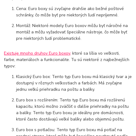
Cena: Euro boxy sú zvyčajne drahšie ako bežné poštové
schránky, čo môže byť pre niektorých ľudí nepríjemné.
Montáž: Niektoré modely Euro boxov môžu byť náročné na
montáž a môžu vyžadovať špeciálne nástroje, čo môže byť
pre niektorých ľudí problematické.
Existuje mnoho druhov Euro boxov,
ktoré sa líšia vo veľkosti,
farbe, materiáloch a funkcionalite. Tu sú niektoré z najbežnejších
typov:
Klasický Euro box: Tento typ Euro boxu má klasický tvar a je
dostupný v rôznych veľkostiach a farbách. Má zvyčajne
jednu veľkú priehradku na poštu a balíky.
Euro box s rozšírením: Tento typ Euro boxu má rozšírenú
kapacitu, ktorú možno zväčšiť o ďalšie priehradky na poštu
a balíky. Tento typ Euro boxu je ideálny pre domácnosti,
ktoré často dostávajú veľké balíky alebo objemnú poštu.
Euro box s potlačou: Tento typ Euro boxu má potlač na