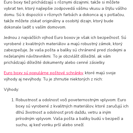
Euro boxy tiež prichádzajú s rôznymi dizajnmi, takže si môžete
vybrať ten, ktorý najlepšie zodpovedá vášmu vkusu a štýlu vášho
domu. Sú k dispozícii v rôznych farbách a dokonca aj s potlačou,
takže môžete získať originálny a osobitý dizajn, ktorý bude
dokonale ladíť s vaším domovom.
Jednou z najväčších výhod Euro boxov je však ich bezpečnosť. Sú
vyrobené z kvalitných materiálov a majú robustný zámok, ktorý
zabezpečuje, že vaša pošta a balíky sú chránené pred zlodejmi a
neželanými návštevníkmi. To je obzvlášť dôležité, ak vám
prichádzajú dôležité dokumenty alebo cenné zásielky.
Euro boxy sú populárne poštové schránky
, ktoré majú svoje
výhody aj nevýhody. Tu je zhrnutie niektorých z nich:
Výhody:
Robustnosť a odolnosť voči poveternostným vplyvom: Euro
boxy sú vyrobené z kvalitných materiálov, ktoré zaručujú ich
dlhú životnosť a odolnosť proti dažďu, vetru a iným
prírodným vplyvom. Vaša pošta a balíky budú v bezpečí a
suchu, aj keď vonku prší alebo sneží.