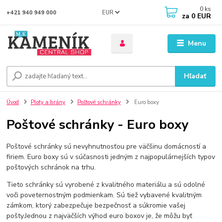
0
ks
EUR
+421 940 949 000
za
0 EUR
Menu
Hľadať
Úvod
Ploty a brány
Poštové schránky
Euro boxy
Poštové schránky - Euro boxy
Poštové schránky sú nevyhnutnosťou pre väčšinu domácností a
firiem. Euro boxy sú v súčasnosti jedným z najpopulárnejších typov
poštových schránok na trhu.
Tieto schránky sú vyrobené z kvalitného materiálu a sú odolné
voči poveternostným podmienkam. Sú tiež vybavené kvalitným
zámkom, ktorý zabezpečuje bezpečnosť a súkromie vašej
pošty.Jednou z najväčších výhod euro boxov je, že môžu byť