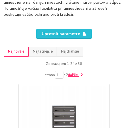
umiestnené na rôznych miestach, vrátane múrov, plotov a stĺpov.
To umožňuje väčšiu flexibilitu pri umiestňovaní a zároveň
poskytuje väčšiu ochranu proti krádeži.
Upresniť parametre
Najnovšie
Najlacnejšie
Najdrahšie
Zobrazujem 1-24 z 36
strana
z 2
ďalšie