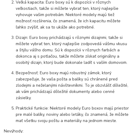
Veľká kapacita: Euro boxy sú k dispozícii v rôznych
veľkostiach, takže si môžete vybrať ten, ktorý najlepšie
vyhovuje vašim potrebám. Niektoré modely majú tiež
možnosť rozšírenia, čo znamená, že ich kapacitu môžete
ľahko zvýšiť, ak sa to ukáže ako potrebné.
Dizajn: Euro boxy prichádzajú s rôznymi dizajnmi, takže si
môžete vybrať ten, ktorý najlepšie zodpovedá vášmu vkusu
a štýlu vášho domu. Sú k dispozícii v rôznych farbách a
dokonca aj s potlačou, takže môžete získať originálny a
osobitý dizajn, ktorý bude dokonale ladíť s vaším domovom.
Bezpečnosť: Euro boxy majú robustný zámok, ktorý
zabezpečuje, že vaša pošta a balíky sú chránené pred
zlodejmi a neželanými návštevníkmi. To je obzvlášť dôležité,
ak vám prichádzajú dôležité dokumenty alebo cenné
zásielky.
Praktické funkcie: Niektoré modely Euro boxov majú priestor
pre malé balíky, noviny alebo letáky, čo znamená, že môžete
mať všetku svoju poštu a materiály na jednom mieste.
Nevýhody: