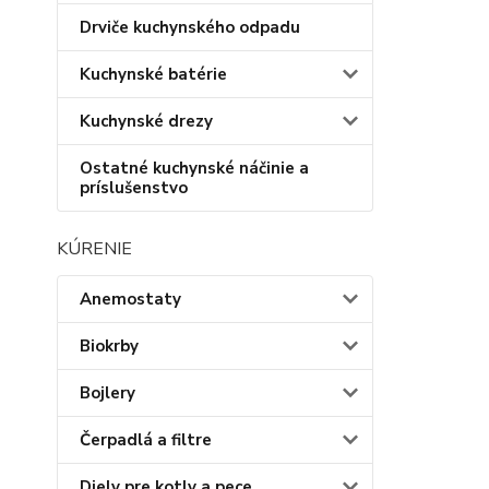
Drviče kuchynského odpadu
Kuchynské batérie
Kuchynské drezy
Ostatné kuchynské náčinie a
príslušenstvo
KÚRENIE
Anemostaty
Biokrby
Bojlery
Čerpadlá a filtre
Diely pre kotly a pece