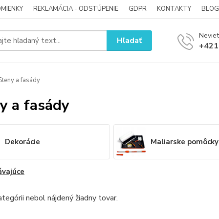
MIENKY
REKLAMÁCIA - ODSTÚPENIE
GDPR
KONTAKTY
BLOG
Neviet
Hľadať
+421
teny a fasády
y a fasády
Dekorácie
Maliarske pomôcky
ávajúce
ategórii nebol nájdený žiadny tovar.