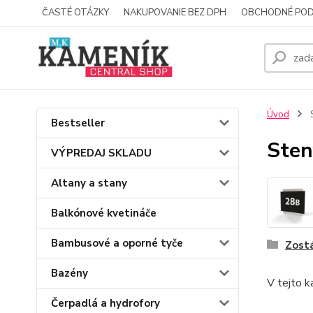
ČASTÉ OTÁZKY
NAKUPOVANIE BEZ DPH
OBCHODNÉ POD
Úvod
S
Bestseller
Sten
VÝPREDAJ SKLADU
Altany a stany
Balkónové kvetináče
Bambusové a oporné tyče
Zost
Bazény
V tejto k
Čerpadlá a hydrofory