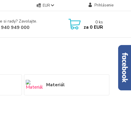
Prihlásenie
EUR
e si rady? Zavolajte.
0
ks
za
0 EUR
 940 949 000
Materiál