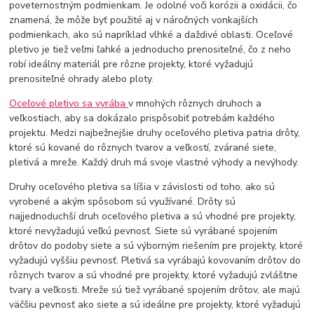
poveternostným podmienkam. Je odolné voči korózii a oxidácii, čo
znamená, že môže byť použité aj v náročných vonkajších
podmienkach, ako sú napríklad vlhké a daždivé oblasti. Oceľové
pletivo je tiež veľmi ľahké a jednoducho prenositeľné, čo z neho
robí ideálny materiál pre rôzne projekty, ktoré vyžadujú
prenositeľné ohrady alebo ploty.
Oceľové pletivo sa vyrába
v mnohých rôznych druhoch a
veľkostiach, aby sa dokázalo prispôsobiť potrebám každého
projektu. Medzi najbežnejšie druhy oceľového pletiva patria drôty,
ktoré sú kované do rôznych tvarov a veľkostí, zvárané siete,
pletivá a mreže. Každý druh má svoje vlastné výhody a nevýhody.
Druhy oceľového pletiva sa líšia v závislosti od toho, ako sú
vyrobené a akým spôsobom sú využívané. Drôty sú
najjednoduchší druh oceľového pletiva a sú vhodné pre projekty,
ktoré nevyžadujú veľkú pevnosť. Siete sú vyrábané spojením
drôtov do podoby siete a sú výborným riešením pre projekty, ktoré
vyžadujú vyššiu pevnosť. Pletivá sa vyrábajú kovovaním drôtov do
rôznych tvarov a sú vhodné pre projekty, ktoré vyžadujú zvláštne
tvary a veľkosti. Mreže sú tiež vyrábané spojením drôtov, ale majú
väčšiu pevnosť ako siete a sú ideálne pre projekty, ktoré vyžadujú