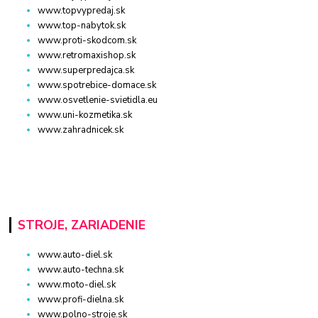
www.topvypredaj.sk
www.top-nabytok.sk
www.proti-skodcom.sk
www.retromaxishop.sk
www.superpredajca.sk
www.spotrebice-domace.sk
www.osvetlenie-svietidla.eu
www.uni-kozmetika.sk
www.zahradnicek.sk
STROJE, ZARIADENIE
www.auto-diel.sk
www.auto-techna.sk
www.moto-diel.sk
www.profi-dielna.sk
www.polno-stroje.sk