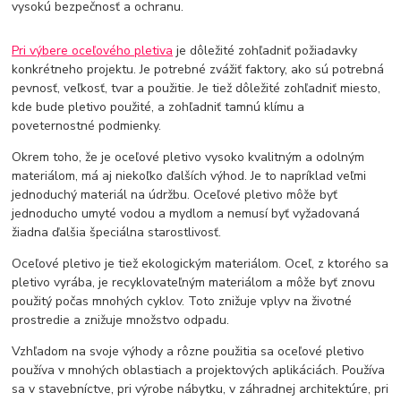
vysokú bezpečnosť a ochranu.
Pri výbere oceľového pletiva
je dôležité zohľadniť požiadavky
konkrétneho projektu. Je potrebné zvážiť faktory, ako sú potrebná
pevnosť, veľkosť, tvar a použitie. Je tiež dôležité zohľadniť miesto,
kde bude pletivo použité, a zohľadniť tamnú klímu a
poveternostné podmienky.
Okrem toho, že je oceľové pletivo vysoko kvalitným a odolným
materiálom, má aj niekoľko ďalších výhod. Je to napríklad veľmi
jednoduchý materiál na údržbu. Oceľové pletivo môže byť
jednoducho umyté vodou a mydlom a nemusí byť vyžadovaná
žiadna ďalšia špeciálna starostlivosť.
Oceľové pletivo je tiež ekologickým materiálom. Oceľ, z ktorého sa
pletivo vyrába, je recyklovateľným materiálom a môže byť znovu
použitý počas mnohých cyklov. Toto znižuje vplyv na životné
prostredie a znižuje množstvo odpadu.
Vzhľadom na svoje výhody a rôzne použitia sa oceľové pletivo
používa v mnohých oblastiach a projektových aplikáciách. Používa
sa v stavebníctve, pri výrobe nábytku, v záhradnej architektúre, pri