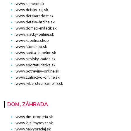
www.kamenik.sk
www.detsky-raj.sk
www.detskaradost.sk
www.detsky-hrdina.sk
www.domaci-milacik.sk
www.hracky-online.sk
www.kupelna.shop
www.stonshop.sk
www.sanita-kupelne.sk
www.skolsky-batoh.sk
www.sportaturistika.sk
www.potraviny-online.sk
www.zlatnictvo-online.sk
www.rybarstvo-kamenik.sk
DOM, ZÁHRADA
www.dm-drogeria.sk
www.kvalitnytovar.sk
www.najvypredaj.sk