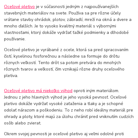
Oceľové pletivo
je v súčasnosti jedným z najpoužívanejších
stavebných materiálov na svete. Používa sa pre rôzne účely
vrátane stavby ohrádok, plotov, zábradlí, mreží na okná a dvere a
mnoho ďalších. Je to vysoko kvalitný materiál s výbornými
vlastnosťami, ktorý dokáže vydržať ťažké podmienky a dlhodobé
používanie.
Oceľové pletivo je vyrábané z ocele, ktorá sa pred spracovaním
čistí, kyselinou fosforečnou a následne sa formuje do drôtu
rôznych veľkostí. Tento drôt sa potom pretvára do mnohých
rôznych tvarov a veľkostí, čím vznikajú rôzne druhy oceľového
pletiva.
Oceľové pletivo má niekoľko výhod
oproti iným materiálom.
Jednou z jeho hlavných výhod je jeho vysoká pevnosť. Oceľové
pletivo dokáže vydržať vysoké zaťaženia a tlaky a je schopné
odolať nárazom a poškodeniu. To z neho robí ideálny materiál pre
ohrady a ploty, ktoré majú za úlohu chrániť pred vniknutím cudzích
osôb alebo zvierat.
Okrem svojej pevnosti je oceľové pletivo aj veľmi odolné proti