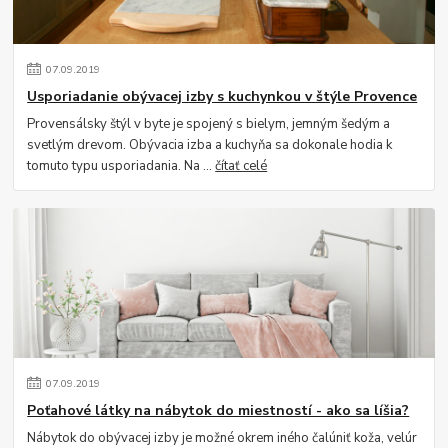
07
.
09
.
2019
Usporiadanie obývacej izby s kuchynkou v štýle Provence
Provensálsky štýl v byte je spojený s bielym, jemným šedým a
svetlým drevom. Obývacia izba a kuchyňa sa dokonale hodia k
tomuto typu usporiadania. Na ...
čítať celé
07
.
09
.
2019
Poťahové látky na nábytok do miestností - ako sa líšia?
Nábytok do obývacej izby je možné okrem iného čalúniť koža, velúr