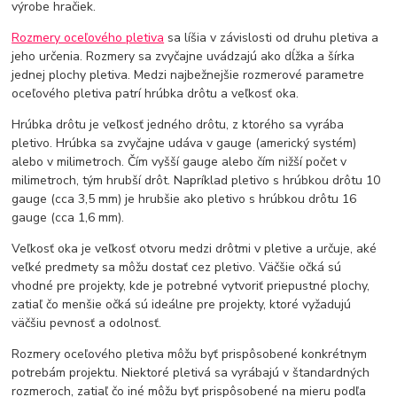
výrobe hračiek.
Rozmery oceľového pletiva
sa líšia v závislosti od druhu pletiva a
jeho určenia. Rozmery sa zvyčajne uvádzajú ako dĺžka a šírka
jednej plochy pletiva. Medzi najbežnejšie rozmerové parametre
oceľového pletiva patrí hrúbka drôtu a veľkosť oka.
Hrúbka drôtu je veľkosť jedného drôtu, z ktorého sa vyrába
pletivo. Hrúbka sa zvyčajne udáva v gauge (americký systém)
alebo v milimetroch. Čím vyšší gauge alebo čím nižší počet v
milimetroch, tým hrubší drôt. Napríklad pletivo s hrúbkou drôtu 10
gauge (cca 3,5 mm) je hrubšie ako pletivo s hrúbkou drôtu 16
gauge (cca 1,6 mm).
Veľkosť oka je veľkosť otvoru medzi drôtmi v pletive a určuje, aké
veľké predmety sa môžu dostať cez pletivo. Väčšie očká sú
vhodné pre projekty, kde je potrebné vytvoriť priepustné plochy,
zatiaľ čo menšie očká sú ideálne pre projekty, ktoré vyžadujú
väčšiu pevnosť a odolnosť.
Rozmery oceľového pletiva môžu byť prispôsobené konkrétnym
potrebám projektu. Niektoré pletivá sa vyrábajú v štandardných
rozmeroch, zatiaľ čo iné môžu byť prispôsobené na mieru podľa