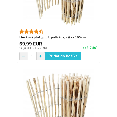
Lieskový plot, plot, palisáda, výška 100 cm
69,99 EUR
do 3-7 dní
56,90 EUR
bez DPH
Pridať do košíka