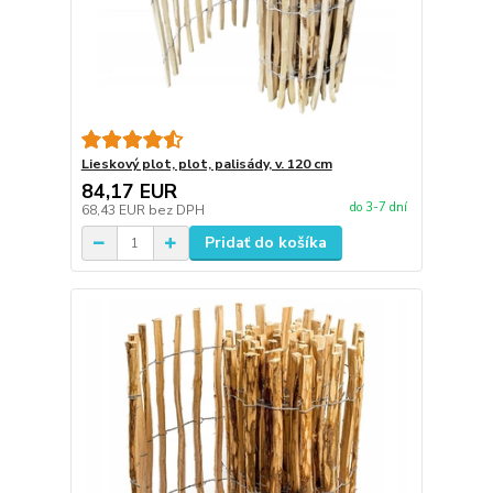
Lieskový plot, plot, palisády, v. 120 cm
84,17 EUR
do 3-7 dní
68,43 EUR
bez DPH
Pridať do košíka