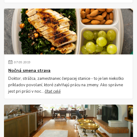
07
.
09
.
2019
Nočná smena strava
Doktor, strážca, zamestnanec čerpacej stanice - to je len niekoľko
príkladov povolaní, ktoré zahŕňajú prácu na zmeny. Ako správne
jesť pri práci v noc...
čítať celé