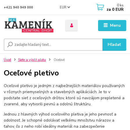
0
ks
EUR
+421 940 949 000
za
0 EUR
Menu
Hľadať
Úvod
Siete a výplň plotu
Oceľové
Oceľové pletivo
Oceľové pletivo je jedným z najbežnejších materiálov používaných
v rôznych priemyselných a stavebných aplikáciách. Je to v
podstate sieť z oceľových drôtov, ktoré sú navzájom prepletené a
zvarené, aby vytvorili pevnú a odolnú štruktúru.
Jednou z hlavných výhod oceľového pletiva je jeho pevnosť a
odolnosť. Je schopné odolávať veľkému množstvu nárazov a
ťahov, čo z neho robí ideálny materiál na zabezpečenie