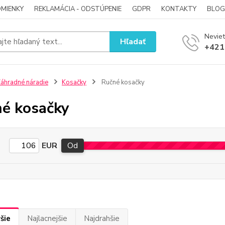
MIENKY
REKLAMÁCIA - ODSTÚPENIE
GDPR
KONTAKTY
BLOG
Neviet
Hľadať
+421
áhradné náradie
Kosačky
Ručné kosačky
é kosačky
EUR
Od
šie
Najlacnejšie
Najdrahšie