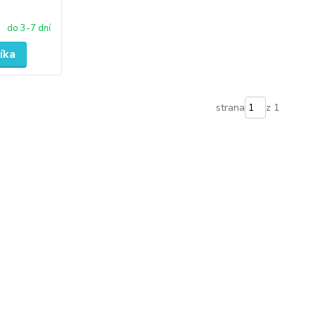
do 3-7 dní
íka
strana
z 1