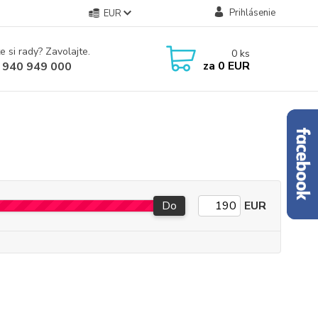
Prihlásenie
EUR
e si rady? Zavolajte.
0
ks
za
0 EUR
 940 949 000
Do
EUR