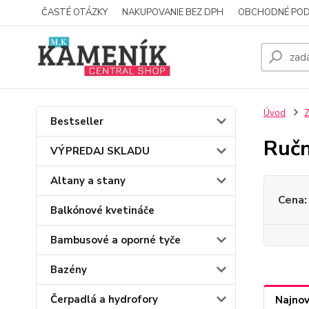
ČASTÉ OTÁZKY
NAKUPOVANIE BEZ DPH
OBCHODNÉ POD
Úvod
Z
Bestseller
Ručn
VÝPREDAJ SKLADU
Altany a stany
Cena:
Balkónové kvetináče
Bambusové a oporné tyče
Bazény
Čerpadlá a hydrofory
Najnov