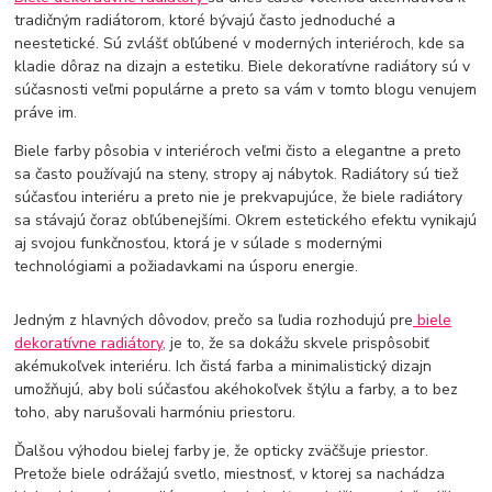
tradičným radiátorom, ktoré bývajú často jednoduché a
neestetické. Sú zvlášť obľúbené v moderných interiéroch, kde sa
kladie dôraz na dizajn a estetiku. Biele dekoratívne radiátory sú v
súčasnosti veľmi populárne a preto sa vám v tomto blogu venujem
práve im.
Biele farby pôsobia v interiéroch veľmi čisto a elegantne a preto
sa často používajú na steny, stropy aj nábytok. Radiátory sú tiež
súčasťou interiéru a preto nie je prekvapujúce, že biele radiátory
sa stávajú čoraz obľúbenejšími. Okrem estetického efektu vynikajú
aj svojou funkčnosťou, ktorá je v súlade s modernými
technológiami a požiadavkami na úsporu energie.
Jedným z hlavných dôvodov, prečo sa ľudia rozhodujú pre
biele
dekoratívne radiátory,
je to, že sa dokážu skvele prispôsobiť
akémukoľvek interiéru. Ich čistá farba a minimalistický dizajn
umožňujú, aby boli súčasťou akéhokoľvek štýlu a farby, a to bez
toho, aby narušovali harmóniu priestoru.
Ďalšou výhodou bielej farby je, že opticky zväčšuje priestor.
Pretože biele odrážajú svetlo, miestnosť, v ktorej sa nachádza