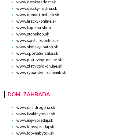
www.detskaradost.sk
www.detsky-hrdina.sk
www.domaci-milacik.sk
www.hracky-online.sk
www.kupelna.shop
www.stonshop.sk
www.sanita-kupelne.sk
www.skolsky-batoh.sk
www.sportaturistika.sk
www.potraviny-online.sk
www.zlatnictvo-online.sk
www.rybarstvo-kamenik.sk
DOM, ZÁHRADA
www.dm-drogeria.sk
www.kvalitnytovar.sk
www.najvypredaj.sk
www.topvypredaj.sk
www.top-nabytok.sk