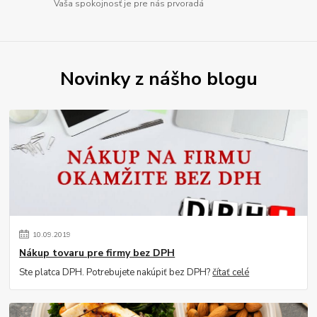
Vaša spokojnosť je pre nás prvoradá
Novinky z nášho blogu
10
.
09
.
2019
Nákup tovaru pre firmy bez DPH
Ste platca DPH. Potrebujete nakúpiť bez DPH?
čítať celé