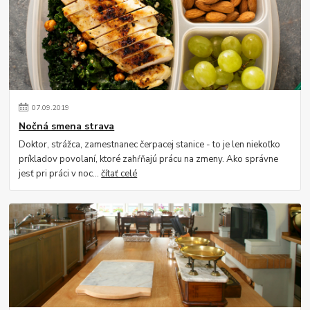
07
.
09
.
2019
Nočná smena strava
Doktor, strážca, zamestnanec čerpacej stanice - to je len niekoľko
príkladov povolaní, ktoré zahŕňajú prácu na zmeny. Ako správne
jesť pri práci v noc...
čítať celé