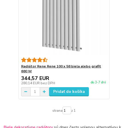
Radiátor Rene Rene 100 x 58 biela alebo grafit
680 W
344,57 EUR
do 3-7 dní
280,14 EUR
bez DPH
Pridať do košíka
strana
z 1
Biele dekoratívne radiátory
sú dnes často volenou alternatívou k