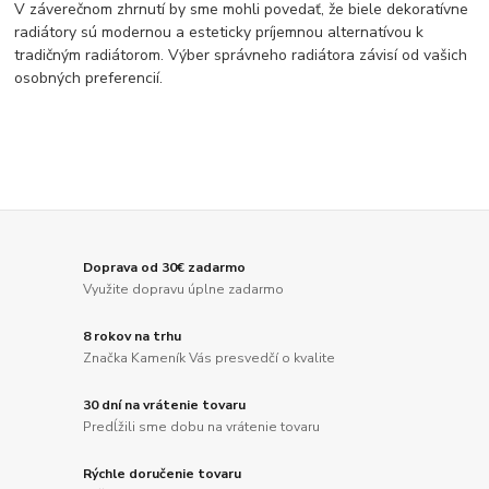
V záverečnom zhrnutí by sme mohli povedať, že biele dekoratívne
radiátory sú modernou a esteticky príjemnou alternatívou k
tradičným radiátorom. Výber správneho radiátora závisí od vašich
osobných preferencií.
Doprava od 30€ zadarmo
Využite dopravu úplne zadarmo
8 rokov na trhu
Značka Kameník Vás presvedčí o kvalite
30 dní na vrátenie tovaru
Predĺžili sme dobu na vrátenie tovaru
Rýchle doručenie tovaru