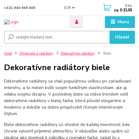
0
ks
EUR
+421 940 949 000
za
0 EUR
Menu
Hľadať
Úvod
Ohrievače a radiátory
Dekoratívne radiátory
Biele
Dekoratívne radiátory biele
Dekoratívne radiátory sa stali populárnou voľbou pri zariaďovaní
interiéru, a to nielen kvôli svojim funkčným vlastnostiam, ale aj
vďaka svojmu dizajnu. V poslednej dobe sa stáva trendom voliť
dekoratívne radiátory v bielej farbe, ktorá pôsobí elegantne a
moderno a dokáže sa dobre prispôsobiť rôznym interiérovým
štýlom.
Biele dekoratívne radiátory sú vhodné do každej miestnosti, kde
chcete vytvoriť príjemnú atmosféru. V obývačke alebo spálni sú
ideálne ako doplnok k nábytku v rovnakej farbe, zatiaľ čo v