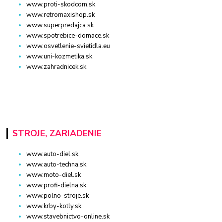
www.proti-skodcom.sk
www.retromaxishop.sk
www.superpredajca.sk
www.spotrebice-domace.sk
www.osvetlenie-svietidla.eu
www.uni-kozmetika.sk
www.zahradnicek.sk
STROJE, ZARIADENIE
www.auto-diel.sk
www.auto-techna.sk
www.moto-diel.sk
www.profi-dielna.sk
www.polno-stroje.sk
www.krby-kotly.sk
www.stavebnictvo-online.sk