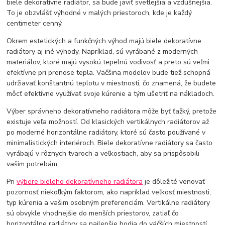
biele dekoratívne radiátor, sa bude javiť svetlejšia a vzdušnejšia.
To je obzvlášť výhodné v malých priestoroch, kde je každý
centimeter cenný.
Okrem estetických a funkčných výhod majú biele dekoratívne
radiátory aj iné výhody. Napríklad, sú vyrábané z moderných
materiálov, ktoré majú vysokú tepelnú vodivosť a preto sú veľmi
efektívne pri prenose tepla. Väčšina modelov bude tiež schopná
udržiavať konštantnú teplotu v miestnosti, čo znamená, že budete
môcť efektívne využívať svoje kúrenie a tým ušetriť na nákladoch.
Výber správneho dekoratívneho radiátora môže byť ťažký, pretože
existuje veľa možností. Od klasických vertikálnych radiátorov až
po moderné horizontálne radiátory, ktoré sú často používané v
minimalistických interiéroch. Biele dekoratívne radiátory sa často
vyrábajú v rôznych tvaroch a veľkostiach, aby sa prispôsobili
vašim potrebám.
Pri
výbere bieleho dekoratívneho radiátora
je dôležité venovať
pozornosť niekoľkým faktorom, ako napríklad veľkosť miestnosti,
typ kúrenia a vašim osobným preferenciám. Vertikálne radiátory
sú obvykle vhodnejšie do menších priestorov, zatiaľ čo
horizontálne radiátory sa najlepšie hodia do väčších miestností.