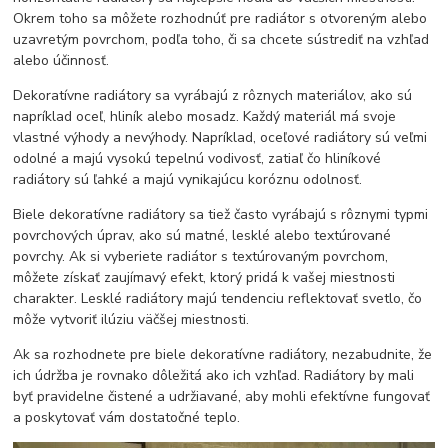
Okrem toho sa môžete rozhodnúť pre radiátor s otvoreným alebo
uzavretým povrchom, podľa toho, či sa chcete sústrediť na vzhľad
alebo účinnosť.
Dekoratívne radiátory sa vyrábajú z rôznych materiálov, ako sú
napríklad oceľ, hliník alebo mosadz. Každý materiál má svoje
vlastné výhody a nevýhody. Napríklad, oceľové radiátory sú veľmi
odolné a majú vysokú tepelnú vodivosť, zatiaľ čo hliníkové
radiátory sú ľahké a majú vynikajúcu koróznu odolnosť.
Biele dekoratívne radiátory sa tiež často vyrábajú s rôznymi typmi
povrchových úprav, ako sú matné, lesklé alebo textúrované
povrchy. Ak si vyberiete radiátor s textúrovaným povrchom,
môžete získať zaujímavý efekt, ktorý pridá k vašej miestnosti
charakter. Lesklé radiátory majú tendenciu reflektovať svetlo, čo
môže vytvoriť ilúziu väčšej miestnosti.
Ak sa rozhodnete pre biele dekoratívne radiátory, nezabudnite, že
ich údržba je rovnako dôležitá ako ich vzhľad. Radiátory by mali
byť pravidelne čistené a udržiavané, aby mohli efektívne fungovať
a poskytovať vám dostatočné teplo.