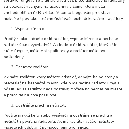
správne fungovanie a dlhšiu životnosť. Biele dekoratívne radiátory
sú obzvlášť náchylné na usadeniny a špinu, ktoré môžu
znehodnotiť ich čistý vzhľad. V tomto blogu vám predstavím
niekoľko tipov, ako správne čistiť vaše biele dekoratívne radiátory.
Vypnite kúrenie
Predtým, ako začnete čistiť radiátor, vypnite kúrenie a nechajte
radiátor úplne vychladnúť. Ak budete čistiť radiátor, ktorý ešte
stále funguje, môžete si spáliť prsty a radiátor môže byť
poškodený.
Odstavte radiátor
Ak máte radiátor, ktorý môžete odstaviť, odpojte ho od steny a
prenesieť na bezpečné miesto, kde bude možné radiátor umyť a
očistiť. Ak sa radiátor nedá odstaviť, môžete ho nechať na mieste
a pracovať na ňom postupne.
Odstráňte prach a nečistoty
Použite mäkkú kefu alebo vysávač na odstránenie prachu a
nečistôt z povrchu radiátora. Ak má radiátor väčšie nečistoty,
môžete ich odstrániť pomocou jemného hmyzu.