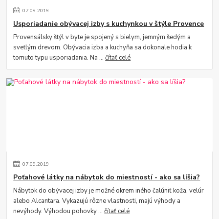
07
.
09
.
2019
Usporiadanie obývacej izby s kuchynkou v štýle Provence
Provensálsky štýl v byte je spojený s bielym, jemným šedým a
svetlým drevom. Obývacia izba a kuchyňa sa dokonale hodia k
tomuto typu usporiadania. Na ...
čítať celé
07
.
09
.
2019
Poťahové látky na nábytok do miestností - ako sa líšia?
Nábytok do obývacej izby je možné okrem iného čalúniť koža, velúr
alebo Alcantara. Vykazujú rôzne vlastnosti, majú výhody a
nevýhody. Výhodou pohovky ...
čítať celé