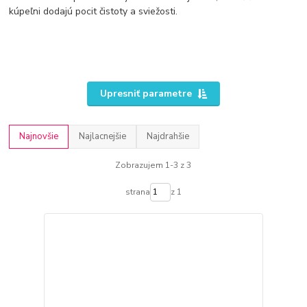
kúpeľni dodajú pocit čistoty a sviežosti.
Upresniť parametre
Najnovšie
Najlacnejšie
Najdrahšie
Zobrazujem 1-3 z 3
strana
z 1