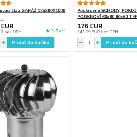
ovací žľab GARÁŽ 125X90X1000
Podkrovné SCHODY, POKLO
PODKROVÍ 60x80 80x60 TE
UR
 EUR
176 EUR
do 3-7 dní
UR
bez DPH
143,09 EUR
bez DPH
Pridať do košíka
Pridať do koš