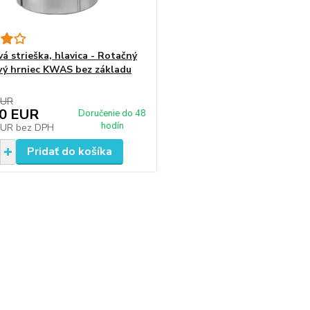
á strieška, hlavica - Rotačný
ý hrniec KWAS bez základu
EUR
20 EUR
Doručenie do 48
hodín
EUR
bez DPH
Pridať do košíka