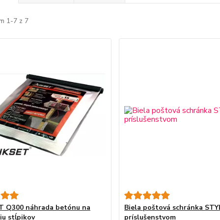
m 1-7 z 7
T Q300 náhrada betónu na
Biela poštová schránka STY
iu stĺpikov
príslušenstvom