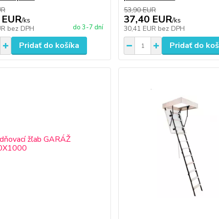
UR
53,90 EUR
 EUR
37,40 EUR
/
ks
/
ks
do 3-7 dní
UR
bez DPH
30,41 EUR
bez DPH
Pridať do košíka
Pridať do koš