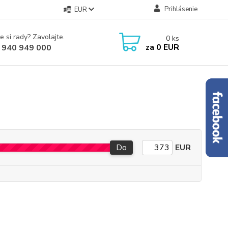
Prihlásenie
EUR
e si rady? Zavolajte.
0
ks
za
0 EUR
 940 949 000
Do
EUR