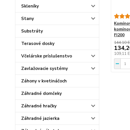
Skleníky
Stany
Komínov
komínov
Substráty
FI200
144,10 
Terasové dosky
134,
109,11 
Včelárske príslušenstvo
Zavlažovacie systémy
Záhony v kvetináčoch
Záhradné domčeky
Záhradné hračky
Záhradné jazierka