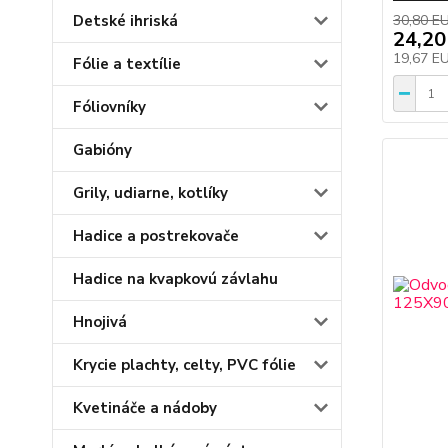
Detské ihriská
30,80 E
24,20
19,67 E
Fólie a textílie
Fóliovníky
Gabióny
Grily, udiarne, kotlíky
Hadice a postrekovače
Hadice na kvapkovú závlahu
Hnojivá
Krycie plachty, celty, PVC fólie
Kvetináče a nádoby