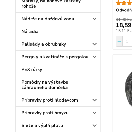
Markízy, balkónové zásteny,
rohože
Odvodň
Nádrže na dažďovú vodu
31,90 E
18,59
15,11 E
Náradia
Palisády a obrubníky
Pergoly a kvetináče s pergolou
PEX rúrky
Pomôcky na výstavbu
záhradného domčeka
Prípravky proti hlodavcom
Prípravky proti hmyzu
Siete a výplň plotu