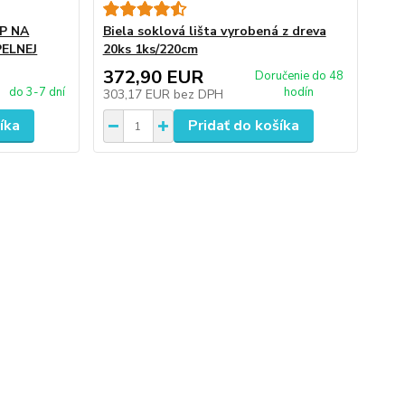
P NA
Biela soklová lišta vyrobená z dreva
PELNEJ
20ks 1ks/220cm
372,90 EUR
Doručenie do 48
do 3-7 dní
hodín
303,17 EUR
bez DPH
íka
Pridať do košíka