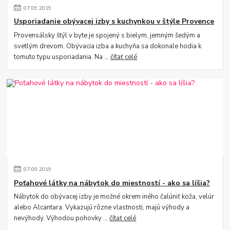
07
.
09
.
2019
Usporiadanie obývacej izby s kuchynkou v štýle Provence
Provensálsky štýl v byte je spojený s bielym, jemným šedým a
svetlým drevom. Obývacia izba a kuchyňa sa dokonale hodia k
tomuto typu usporiadania. Na ...
čítať celé
07
.
09
.
2019
Poťahové látky na nábytok do miestností - ako sa líšia?
Nábytok do obývacej izby je možné okrem iného čalúniť koža, velúr
alebo Alcantara. Vykazujú rôzne vlastnosti, majú výhody a
nevýhody. Výhodou pohovky ...
čítať celé