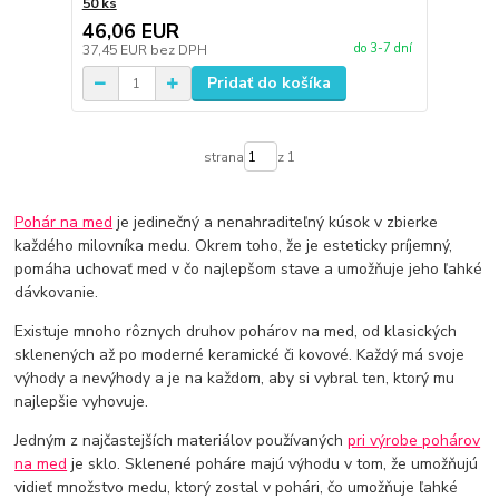
50 ks
46,06 EUR
do 3-7 dní
37,45 EUR
bez DPH
Pridať do košíka
strana
z 1
Pohár na med
je jedinečný a nenahraditeľný kúsok v zbierke
každého milovníka medu. Okrem toho, že je esteticky príjemný,
pomáha uchovať med v čo najlepšom stave a umožňuje jeho ľahké
dávkovanie.
Existuje mnoho rôznych druhov pohárov na med, od klasických
sklenených až po moderné keramické či kovové. Každý má svoje
výhody a nevýhody a je na každom, aby si vybral ten, ktorý mu
najlepšie vyhovuje.
Jedným z najčastejších materiálov používaných
pri výrobe pohárov
na med
je sklo. Sklenené poháre majú výhodu v tom, že umožňujú
vidieť množstvo medu, ktorý zostal v pohári, čo umožňuje ľahké