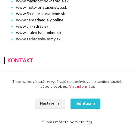
www.maxiobchod-naradie.sk
www.moto-prislusenstvo.sk
www.firemne-zariadenie.sk
www.nahradnediely.online
www.uni-zdrav.sk
www.zlatnictvo-online.sk
www.zariadenie-firmy.sk
KONTAKT
Tieto webové stránky využívajú na poskytovanie svojich služieb
súbory cookies.
Viac informácií
.
www.kvalitnytovar.sk
Súhlasím
Nastavenia
+421 940 949 000
Súhlas môžete odmietnuť
tu
.
info@kamenik.sk