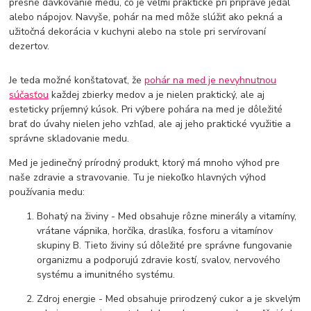
presné dávkovanie medu, čo je veľmi praktické pri príprave jedál
alebo nápojov. Navyše, pohár na med môže slúžiť ako pekná a
užitočná dekorácia v kuchyni alebo na stole pri servírovaní
dezertov.
Je teda možné konštatovať, že
pohár na med je nevyhnutnou
súčasťou
každej zbierky medov a je nielen praktický, ale aj
esteticky príjemný kúsok. Pri výbere pohára na med je dôležité
brať do úvahy nielen jeho vzhľad, ale aj jeho praktické využitie a
správne skladovanie medu.
Med je jedinečný prírodný produkt, ktorý má mnoho výhod pre
naše zdravie a stravovanie. Tu je niekoľko hlavných výhod
používania medu:
Bohatý na živiny - Med obsahuje rôzne minerály a vitamíny,
vrátane vápnika, horčíka, draslíka, fosforu a vitamínov
skupiny B. Tieto živiny sú dôležité pre správne fungovanie
organizmu a podporujú zdravie kostí, svalov, nervového
systému a imunitného systému.
Zdroj energie - Med obsahuje prirodzený cukor a je skvelým