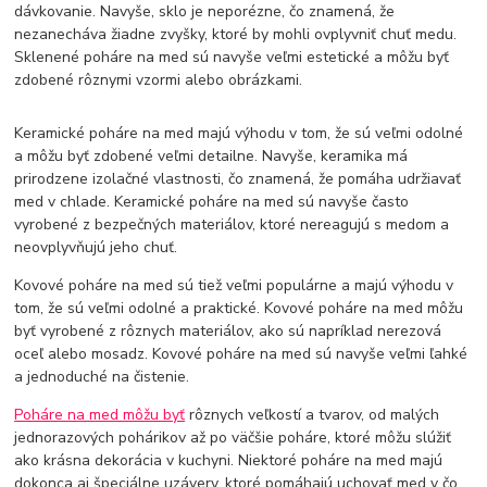
dávkovanie. Navyše, sklo je neporézne, čo znamená, že
nezanecháva žiadne zvyšky, ktoré by mohli ovplyvniť chuť medu.
Sklenené poháre na med sú navyše veľmi estetické a môžu byť
zdobené rôznymi vzormi alebo obrázkami.
Keramické poháre na med majú výhodu v tom, že sú veľmi odolné
a môžu byť zdobené veľmi detailne. Navyše, keramika má
prirodzene izolačné vlastnosti, čo znamená, že pomáha udržiavať
med v chlade. Keramické poháre na med sú navyše často
vyrobené z bezpečných materiálov, ktoré nereagujú s medom a
neovplyvňujú jeho chuť.
Kovové poháre na med sú tiež veľmi populárne a majú výhodu v
tom, že sú veľmi odolné a praktické. Kovové poháre na med môžu
byť vyrobené z rôznych materiálov, ako sú napríklad nerezová
oceľ alebo mosadz. Kovové poháre na med sú navyše veľmi ľahké
a jednoduché na čistenie.
Poháre na med môžu byť
rôznych veľkostí a tvarov, od malých
jednorazových pohárikov až po väčšie poháre, ktoré môžu slúžiť
ako krásna dekorácia v kuchyni. Niektoré poháre na med majú
dokonca aj špeciálne uzávery, ktoré pomáhajú uchovať med v čo