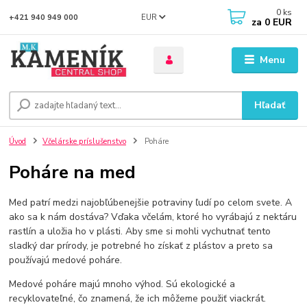
0
ks
EUR
+421 940 949 000
za
0 EUR
Menu
Hľadať
Úvod
Včelárske príslušenstvo
Poháre
Poháre na med
Med patrí medzi najobľúbenejšie potraviny ľudí po celom svete. A
ako sa k nám dostáva? Vďaka včelám, ktoré ho vyrábajú z nektáru
rastlín a uložia ho v plásti. Aby sme si mohli vychutnať tento
sladký dar prírody, je potrebné ho získať z plástov a preto sa
používajú medové poháre.
Medové poháre majú mnoho výhod. Sú ekologické a
recyklovateľné, čo znamená, že ich môžeme použiť viackrát.