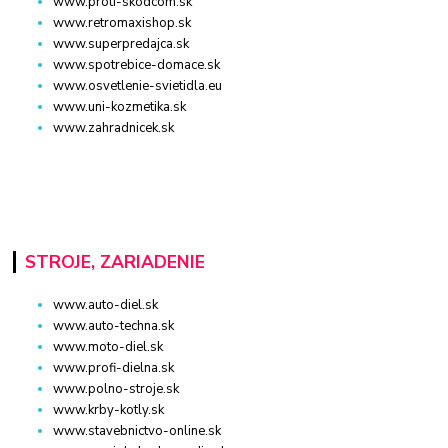
www.proti-skodcom.sk
www.retromaxishop.sk
www.superpredajca.sk
www.spotrebice-domace.sk
www.osvetlenie-svietidla.eu
www.uni-kozmetika.sk
www.zahradnicek.sk
STROJE, ZARIADENIE
www.auto-diel.sk
www.auto-techna.sk
www.moto-diel.sk
www.profi-dielna.sk
www.polno-stroje.sk
www.krby-kotly.sk
www.stavebnictvo-online.sk