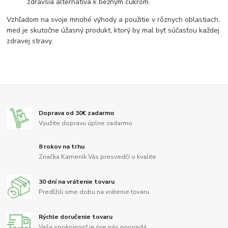
zdravšia alternatíva k bežným cukrom.
Vzhľadom na svoje mnohé výhody a použitie v rôznych oblastiach,
med je skutočne úžasný produkt, ktorý by mal byť súčasťou každej
zdravej stravy.
Doprava od 30€ zadarmo
Využite dopravu úplne zadarmo
8 rokov na trhu
Značka Kameník Vás presvedčí o kvalite
30 dní na vrátenie tovaru
Predĺžili sme dobu na vrátenie tovaru
Rýchle doručenie tovaru
Vaša spokojnosť je pre nás prvoradá