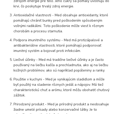
zdrojom energie pre telo. Jeho cukry sa pomaly uvoľňujú do
krvi, čo poskytuje trvalý zdroj energie.
Antioxidačné vlastnosti - Med obsahuje antioxidanty, ktoré
pomáhajú chrániť bunky pred poškodením spôsobeným
voľnými radikálmi. Toto poškodenie môže viesť k rôznym
chorobám a procesu starnutia.
Podpora imunitného systému - Med má protizápalové a
antibakteriálne vlastnosti, ktoré pomáhajú podporovať
imunitný systém a bojovať proti infekciám.
Liečivé účinky - Med má tradične liečivé účinky a je často
používaný na liečbu kašľa a prechladnutia, ako aj na liečbu
kožných problémov, ako sú napríklad popáleniny a ranky.
Použitie v kuchyni - Med je vynikajúcim sladidlom a môže
byť použitý na sladenie rôznych jedál a nápojov. Má tiež
charakteristickú chuť a arómu, ktoré môžu obohatiť chuťový
zážitok.
Prirodzený produkt - Med je prírodný produkt a neobsahuje
žiadne umelé prísady alebo konzervačné látky. Je to