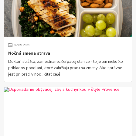
07
.
09
.
2019
Nočná smena strava
Doktor, strážca, zamestnanec čerpacej stanice - to je len niekoľko
príkladov povolaní, ktoré zahŕňajú prácu na zmeny. Ako správne
jesť pri práci v noc...
čítať celé