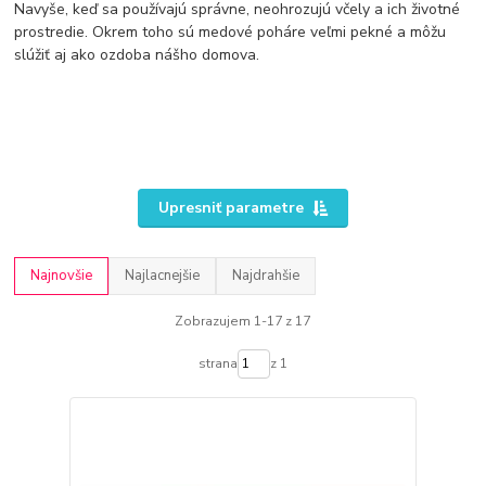
Navyše, keď sa používajú správne, neohrozujú včely a ich životné
prostredie. Okrem toho sú medové poháre veľmi pekné a môžu
slúžiť aj ako ozdoba nášho domova.
Upresniť parametre
Najnovšie
Najlacnejšie
Najdrahšie
Zobrazujem 1-17 z 17
strana
z 1