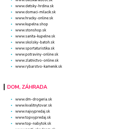
www.detskaradost.sk
www.detsky-hrdina.sk
www.domaci-milacik.sk
www.hracky-online.sk
www.kupelna.shop
www.stonshop.sk
www.sanita-kupelne.sk
www.skolsky-batoh.sk
www.sportaturistika.sk
www.potraviny-online.sk
www.zlatnictvo-online.sk
www.rybarstvo-kamenik.sk
DOM, ZÁHRADA
www.dm-drogeria.sk
www.kvalitnytovar.sk
www.najvypredaj.sk
www.topvypredaj.sk
www.top-nabytok.sk