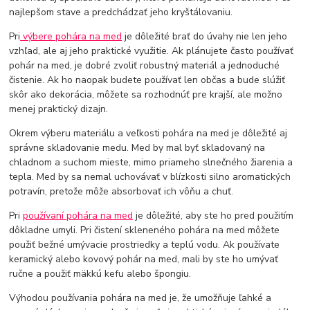
najlepšom stave a predchádzať jeho kryštálovaniu.
Pri
výbere pohára na med
je dôležité brať do úvahy nie len jeho
vzhľad, ale aj jeho praktické využitie. Ak plánujete často používať
pohár na med, je dobré zvoliť robustný materiál a jednoduché
čistenie. Ak ho naopak budete používať len občas a bude slúžiť
skôr ako dekorácia, môžete sa rozhodnúť pre krajší, ale možno
menej praktický dizajn.
Okrem výberu materiálu a veľkosti pohára na med je dôležité aj
správne skladovanie medu. Med by mal byť skladovaný na
chladnom a suchom mieste, mimo priameho slnečného žiarenia a
tepla. Med by sa nemal uchovávať v blízkosti silno aromatických
potravín, pretože môže absorbovať ich vôňu a chuť.
Pri
používaní pohára na med
je dôležité, aby ste ho pred použitím
dôkladne umyli. Pri čistení skleneného pohára na med môžete
použiť bežné umývacie prostriedky a teplú vodu. Ak používate
keramický alebo kovový pohár na med, mali by ste ho umývať
ručne a použiť mäkkú kefu alebo špongiu.
Výhodou používania pohára na med je, že umožňuje ľahké a