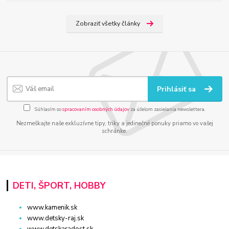
Zobraziť všetky články
Prihlásiť sa
Súhlasím so
spracovaním osobných údajov
za účelom zasielania newslettera.
Nezmeškajte naše exkluzívne tipy, triky a jedinečné ponuky priamo vo vašej
schránke.
DETI, ŠPORT, HOBBY
www.kamenik.sk
www.detsky-raj.sk