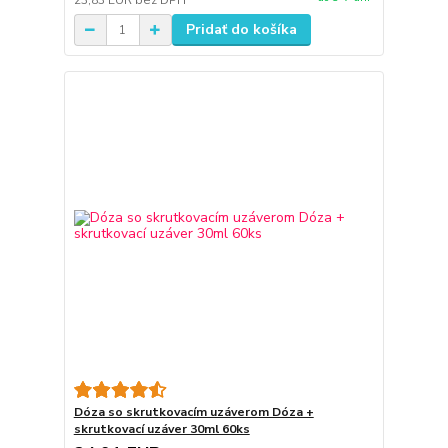
23,83 EUR
bez DPH
Pridať do košíka
Dóza so skrutkovacím uzáverom Dóza +
skrutkovací uzáver 30ml 60ks