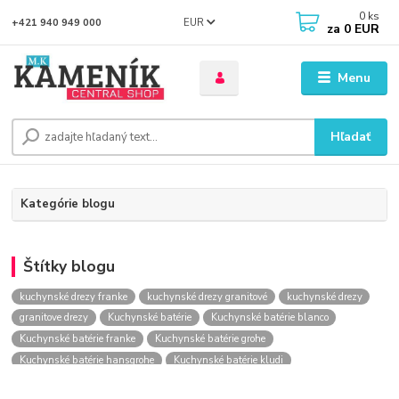
0
ks
EUR
+421 940 949 000
za
0 EUR
Menu
Hľadať
Kategórie blogu
Štítky blogu
kuchynské drezy franke
kuchynské drezy granitové
kuchynské drezy
granitove drezy
Kuchynské batérie
Kuchynské batérie blanco
Kuchynské batérie franke
Kuchynské batérie grohe
Kuchynské batérie hansgrohe
Kuchynské batérie kludi
kuchynské batérie nástenné
kuchynské batérie obi