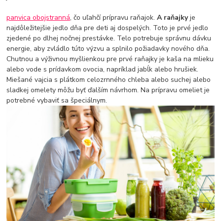
panvica obojstranná
, čo uľahčí prípravu raňajok.
A raňajky
je
najdôležitejšie jedlo dňa pre deti aj dospelých. Toto je prvé jedlo
zjedené po dlhej nočnej prestávke. Telo potrebuje správnu dávku
energie, aby zvládlo túto výzvu a splnilo požiadavky nového dňa.
Chutnou a výživnou myšlienkou pre prvé raňajky je kaša na mlieku
alebo vode s prídavkom ovocia, napríklad jabĺk alebo hrušiek.
Miešané vajcia s plátkom celozrnného chleba alebo suchej alebo
sladkej omelety môžu byť ďalším návrhom. Na prípravu omeliet je
potrebné vybaviť sa špeciálnym.