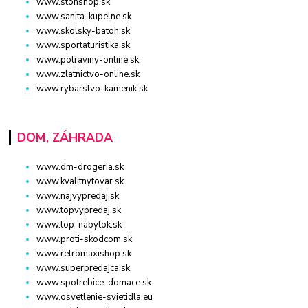
www.stonshop.sk
www.sanita-kupelne.sk
www.skolsky-batoh.sk
www.sportaturistika.sk
www.potraviny-online.sk
www.zlatnictvo-online.sk
www.rybarstvo-kamenik.sk
DOM, ZÁHRADA
www.dm-drogeria.sk
www.kvalitnytovar.sk
www.najvypredaj.sk
www.topvypredaj.sk
www.top-nabytok.sk
www.proti-skodcom.sk
www.retromaxishop.sk
www.superpredajca.sk
www.spotrebice-domace.sk
www.osvetlenie-svietidla.eu