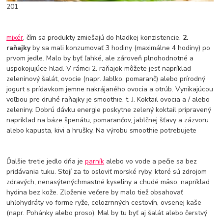
201
mixér
, čím sa produkty zmiešajú do hladkej konzistencie.
2.
raňajky
by sa mali konzumovať 3 hodiny (maximálne 4 hodiny) po
prvom jedle. Malo by byť ľahké, ale zároveň plnohodnotné a
uspokojujúce hlad. V rámci 2. raňajok môžete jesť napríklad
zeleninový šalát, ovocie (napr. Jablko, pomaranč) alebo prírodný
jogurt s prídavkom jemne nakrájaného ovocia a otrúb. Vynikajúcou
voľbou pre druhé raňajky je smoothie, t. J. Koktail ovocia a / alebo
zeleniny. Dobrú dávku energie poskytne zelený koktail pripravený
napríklad na báze špenátu, pomarančov, jablčnej šťavy a zázvoru
alebo kapusta, kivi a hrušky. Na výrobu smoothie potrebujete
Ďalšie tretie jedlo dňa je
parník
alebo vo vode a pečie sa bez
pridávania tuku. Stojí za to osloviť morské ryby, ktoré sú zdrojom
zdravých, nenasýtenýchmastné kyseliny a chudé mäso, napríklad
hydina bez kože. Zloženie večere by malo tiež obsahovať
uhľohydráty vo forme ryže, celozrnných cestovín, ovsenej kaše
(napr. Pohánky alebo proso). Mal by tu byť aj šalát alebo čerstvý