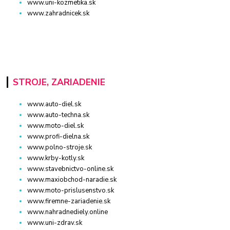
www.uni-kozmetika.sk
www.zahradnicek.sk
STROJE, ZARIADENIE
www.auto-diel.sk
www.auto-techna.sk
www.moto-diel.sk
www.profi-dielna.sk
www.polno-stroje.sk
www.krby-kotly.sk
www.stavebnictvo-online.sk
www.maxiobchod-naradie.sk
www.moto-prislusenstvo.sk
www.firemne-zariadenie.sk
www.nahradnediely.online
www.uni-zdrav.sk