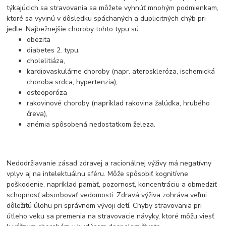
týkajúcich sa stravovania sa môžete vyhnúť mnohým podmienkam,
ktoré sa vyvinú v dôsledku spáchaných a duplicitných chýb pri
jedle. Najbežnejšie choroby tohto typu sú:
obezita
diabetes 2. typu,
cholelitiáza,
kardiovaskulárne choroby (napr. ateroskleróza, ischemická
choroba srdca, hypertenzia),
osteoporóza
rakovinové choroby (napríklad rakovina žalúdka, hrubého
čreva),
anémia spôsobená nedostatkom železa.
Nedodržiavanie zásad zdravej a racionálnej výživy má negatívny
vplyv aj na intelektuálnu sféru. Môže spôsobiť kognitívne
poškodenie, napríklad pamäť, pozornosť, koncentráciu a obmedziť
schopnosť absorbovať vedomosti. Zdravá výživa zohráva veľmi
dôležitú úlohu pri správnom vývoji detí. Chyby stravovania pri
útleho veku sa premenia na stravovacie návyky, ktoré môžu viesť