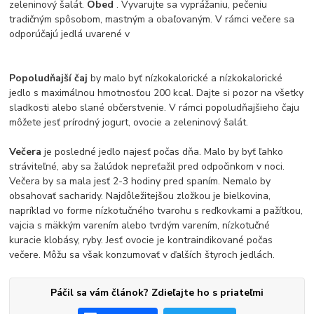
zeleninový šalát.
Obed
. Vyvarujte sa vyprážaniu, pečeniu
tradičným spôsobom, mastným a obaľovaným. V rámci večere sa
odporúčajú jedlá uvarené v
Popoludňajší čaj
by malo byť nízkokalorické a nízkokalorické
jedlo s maximálnou hmotnosťou 200 kcal. Dajte si pozor na všetky
sladkosti alebo slané občerstvenie. V rámci popoludňajšieho čaju
môžete jesť prírodný jogurt, ovocie a zeleninový šalát.
Večera
je posledné jedlo najesť počas dňa. Malo by byť ľahko
stráviteľné, aby sa žalúdok nepreťažil pred odpočinkom v noci.
Večera by sa mala jesť 2-3 hodiny pred spaním. Nemalo by
obsahovať sacharidy. Najdôležitejšou zložkou je bielkovina,
napríklad vo forme nízkotučného tvarohu s reďkovkami a pažítkou,
vajcia s mäkkým varením alebo tvrdým varením, nízkotučné
kuracie klobásy, ryby. Jesť ovocie je kontraindikované počas
večere. Môžu sa však konzumovať v ďalších štyroch jedlách.
Páčil sa vám článok? Zdieľajte ho s priateľmi