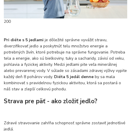
200
Pri diéte s 5 jedlami
je dôležité správne vyvážiť stravu,
diverzifikovať jedlo a poskytnúť telu množstvo energie a
potrebných živín, ktoré potrebuje na správne fungovanie. Potreba
tela a energie, ako sú bielkoviny, tuky a sacharidy, závisí od veku,
pohlavia a fyzickej aktivity. Medzi jedlami pite veľa minerálnej
alebo prevarenej vody. V súlade so zásadami zdravej výživy vypite
každý deň 8 pohárov vody.
Diéta 5 jedál denne
by sa mala
kombinovať s pravidelnou fyzickou aktivitou, ktorá sa postará o
náš stav a zlepší celkovú pohodu.
Strava pre päť - ako zložiť jedlo?
Zdravé stravovanie zahŕňa schopnosť správne zostaviť jednotlivé
jedlá.