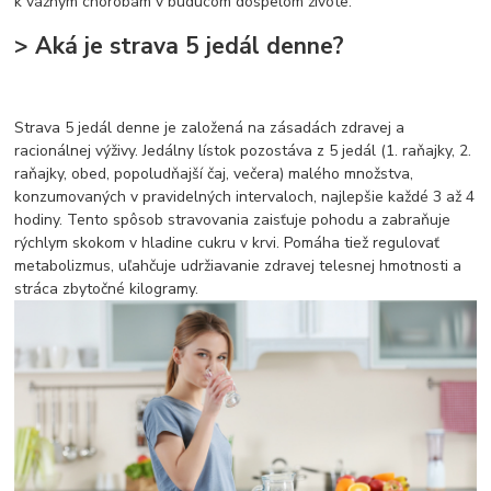
k vážnym chorobám v budúcom dospelom živote.
> Aká je strava 5 jedál denne?
Strava 5 jedál denne je založená na zásadách zdravej a
racionálnej výživy. Jedálny lístok pozostáva z 5 jedál (1. raňajky, 2.
raňajky, obed, popoludňajší čaj, večera) malého množstva,
konzumovaných v pravidelných intervaloch, najlepšie každé 3 až 4
hodiny. Tento spôsob stravovania zaisťuje pohodu a zabraňuje
rýchlym skokom v hladine cukru v krvi. Pomáha tiež regulovať
metabolizmus, uľahčuje udržiavanie zdravej telesnej hmotnosti a
stráca zbytočné kilogramy.