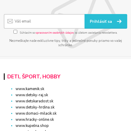
Prihlásiť sa
Súhlasím so
spracovaním osobných údajov
za účelom zasielania newslettera.
Nezmeškajte naše exkluzívne tipy, triky a jedinečné ponuky priamo vo vašej
schránke.
DETI, ŠPORT, HOBBY
www.kamenik.sk
www.detsky-raj.sk
www.detskaradost.sk
www.detsky-hrdina.sk
www.domaci-milacik.sk
www.hracky-online.sk
www.kupelna.shop