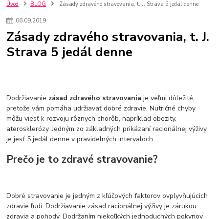
kuchynské batérie sagittarius
kuchynské batérie
vodovodné batérie
Úvod
BLOG
Zásady zdravého stravovania, t. J. Strava 5 jedál denne
vodovodné batérie do kuchyne
kuchynské drezy nerezové
06
.
09
.
2019
kuchynské drezy sety
kuchynské drezy so skrinkou
drezy
Zásady zdravého stravovania, t. J.
kúpelňové batérie
vodovodné batérie do kúpelne
kuchynske
drez
Strava 5 jedál denne
bidetové batérie
vaňové batérie
sprchové batérie
vodovodné batérie blanco
vodovodné batérie do steny
vodovodné batérie grohe
kúpelňa v podkroví
moderná kúpelňa
Umývadlá
Rohové umývadlá
Zlaté umývadlá
Zápustné umývadlá
sprchový záves
vodovodná batéria
Dodržiavanie
zásad zdravého stravovania
je veľmi dôležité,
čierna kúpelňová batéria
vaňa retro
voľne stojaca vaňa
pretože vám pomáha udržiavať dobré zdravie. Nutričné chyby
môžu viesť k rozvoju rôznych chorôb, napríklad obezity,
retro kúpeľne
Nákup tovaru pre firmy bez DPH
Bez DPH
aterosklerózy. Jedným zo základných prikázaní racionálnej výživy
Ako znížiť náklady
Ako znížiť náklady na firmu
szco nakup bez dph
je jesť 5 jedál denne v pravidelných intervaloch.
szco nakup bez dph nakupovanie na firmu bez dph
nákup bez dph v eu ň
Prečo je to zdravé stravovanie?
Dobré stravovanie je jedným z kľúčových faktorov ovplyvňujúcich
zdravie ľudí. Dodržiavanie zásad racionálnej výživy je zárukou
zdravia a pohody. Dodržaním niekoľkých jednoduchých pokynov