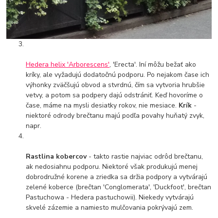
Hedera helix 'Arborescens'
, 'Erecta'. Iní môžu bežať ako
kríky, ale vyžadujú dodatočnú podporu. Po nejakom čase ich
výhonky zväčšujú obvod a stvrdnú, čím sa vytvoria hrubšie
vetvy, a potom sa podpery dajú odstrániť. Keď hovoríme o
čase, máme na mysli desiatky rokov, nie mesiace.
Krík
-
niektoré odrody brečtanu majú podľa povahy huňatý zvyk,
napr.
Rastlina kobercov
- takto rastie najviac odrôd brečtanu,
ak nedosiahnu podporu. Niektoré však produkujú menej
dobrodružné korene a zriedka sa držia podpory a vytvárajú
zelené koberce (brečtan 'Conglomerata', 'Duckfoot', brečtan
Pastuchowa - Hedera pastuchowii). Niekedy vytvárajú
skvelé zázemie a namiesto mulčovania pokrývajú zem.