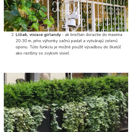
Lišiak, visiace girlandy
- ak brečtan dorastie do maxima
20-30 m, jeho výhonky začnú padať a vytvárajú zelenú
oponu. Túto funkciu je možné použiť výsadbou do škatúľ
ako rastliny so zvykom visieť.