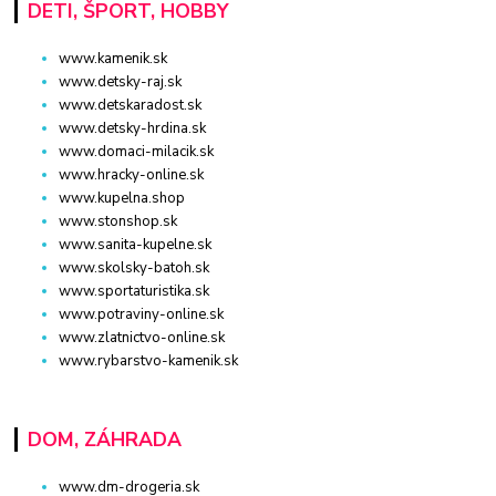
DETI, ŠPORT, HOBBY
www.kamenik.sk
www.detsky-raj.sk
www.detskaradost.sk
www.detsky-hrdina.sk
www.domaci-milacik.sk
www.hracky-online.sk
www.kupelna.shop
www.stonshop.sk
www.sanita-kupelne.sk
www.skolsky-batoh.sk
www.sportaturistika.sk
www.potraviny-online.sk
www.zlatnictvo-online.sk
www.rybarstvo-kamenik.sk
DOM, ZÁHRADA
www.dm-drogeria.sk