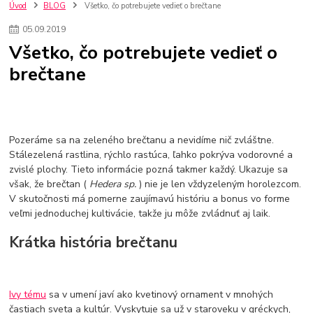
kuchynské batérie sagittarius
kuchynské batérie
vodovodné batérie
Úvod
BLOG
Všetko, čo potrebujete vedieť o brečtane
vodovodné batérie do kuchyne
kuchynské drezy nerezové
05
.
09
.
2019
kuchynské drezy sety
kuchynské drezy so skrinkou
drezy
Všetko, čo potrebujete vedieť o
kúpelňové batérie
vodovodné batérie do kúpelne
kuchynske
drez
brečtane
bidetové batérie
vaňové batérie
sprchové batérie
vodovodné batérie blanco
vodovodné batérie do steny
vodovodné batérie grohe
kúpelňa v podkroví
moderná kúpelňa
Umývadlá
Rohové umývadlá
Zlaté umývadlá
Zápustné umývadlá
sprchový záves
vodovodná batéria
Pozeráme sa na zeleného brečtanu a nevidíme nič zvláštne.
čierna kúpelňová batéria
vaňa retro
voľne stojaca vaňa
Stálezelená rastlina, rýchlo rastúca, ľahko pokrýva vodorovné a
zvislé plochy. Tieto informácie pozná takmer každý. Ukazuje sa
retro kúpeľne
Nákup tovaru pre firmy bez DPH
Bez DPH
však, že brečtan (
Hedera sp.
) nie je len vždyzeleným horolezcom.
Ako znížiť náklady
Ako znížiť náklady na firmu
szco nakup bez dph
V skutočnosti má pomerne zaujímavú históriu a bonus vo forme
szco nakup bez dph nakupovanie na firmu bez dph
nákup bez dph v eu ň
veľmi jednoduchej kultivácie, takže ju môže zvládnuť aj laik.
Krátka história brečtanu
Ivy tému
sa v umení javí ako kvetinový ornament v mnohých
častiach sveta a kultúr. Vyskytuje sa už v staroveku v gréckych,