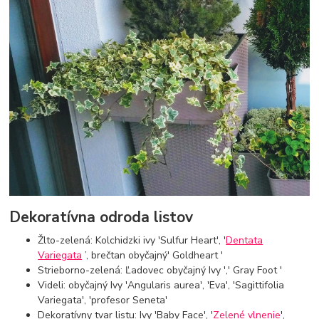
Dekoratívna odroda listov
Žlto-zelená: Kolchidzki ivy 'Sulfur Heart', '
Dentata
Variegata
’, brečtan obyčajný' Goldheart '
Strieborno-zelená: Ľadovec obyčajný Ivy ',' Gray Foot '
Videli: obyčajný Ivy 'Angularis aurea', 'Eva', 'Sagittifolia
Variegata', 'profesor Seneta'
Dekoratívny tvar listu: Ivy 'Baby Face', '
Zelené vlnenie
',