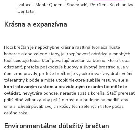
'Ivalace', 'Maple Queen', 'Shamrock', 'Petržlen', Kolchian Ivy
'Dentata'.
Krásna a expanzívna
Hoci brečtan je nepochybne krásna rastlina tvoriaca husté
koberce alebo zelené steny, jej rozpínavosť odrádzala mnohých
ľudí. Existujú ľudia, ktorí považujú brečtan za burinu, ktorú treba
odstrániť, pretože poškodzuje budovy a životné prostredie. Je v
ňom zrno pravdy, pretože brečtan je vysoko invazívny druh, veľmi
tolerantný k pôde a môže utopiť niektoré slabšie rastliny, ale
s
kontrolovaným rastom a pravidelným rezaním ho môžete
ovládať.
nevytvára odnože, nerastie späť z koreňa. Stačí prerezať
príliš dlhé výhonky, aby príliš nerástlo a budeme sa modliť, aby
sme si užívali pôvab svojich kožovitých zelených listov počas
celého roka.
Environmentálne dôležitý brečtan