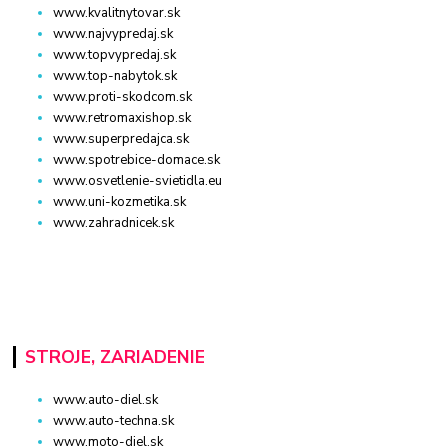
www.kvalitnytovar.sk
www.najvypredaj.sk
www.topvypredaj.sk
www.top-nabytok.sk
www.proti-skodcom.sk
www.retromaxishop.sk
www.superpredajca.sk
www.spotrebice-domace.sk
www.osvetlenie-svietidla.eu
www.uni-kozmetika.sk
www.zahradnicek.sk
STROJE, ZARIADENIE
www.auto-diel.sk
www.auto-techna.sk
www.moto-diel.sk