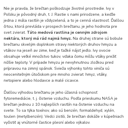
Nie je pravda, že brečtan poškodzuje životné prostredie. Ivy v
Poľsku je pôvodný druh, t. J. Rastie s nami prirodzene, a keďže
jedna z mála rastlín je vždyzelená, a to je cenná vlastnosť. Ďalšou
črtou, ktorá prevláda v prospech brečtanu, je jeho hodnota pre
svet zvierat.
Táto medová rastlina je cenným zdrojom
nektáru, ktorý má rád najmä hmyz.
Na druhej strane sú bobule
brečtanu skvelým doplnkom stravy niektorých druhov hmyzu a
vtákov na jeseň av zime, keď je ťažké nájsť jedlo. Ivy ovocie
obsahuje veľké množstvo tukov, vďaka čomu môžu vtáky prežiť
nižšie teploty. V prípade hmyzu je nevyhnutnou zložkou pred
prípravou na zimný spánok. Svieža výhonky tohto viniča sú
neoceniteľným útočiskom pre mnoho zvierat: hmyz, vtáky,
netopiere alebo hlodavce a malé cicavce.
Ďalšou výhodou brečtanu je jeho úžasná schopnosť
fytoremediácie, t. j. čistenie vzduchu. Podľa prieskumu NASA je
brečtan jednou z 10 najlepších rastlín na čistenie vzduchu na
svete. To sa týka toxínov, ako sú benzén, formaldehyd, xylén,
toulen (metylbenzén). Vedci zistili, že brečtan dokáže v kúpeľniach
vyčistiť aj vnútorné častice plesní alebo výkalov.