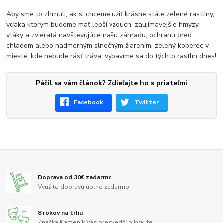
Aby sme to zhrnuli, ak si chceme užiť krásne stále zelené rastliny,
vďaka ktorým budeme mať lepší vzduch, zaujímavejšie hmyzy,
vtáky a zvieratá navštevujúce našu záhradu, ochranu pred
chladom alebo nadmerným slnečným žiarením, zelený koberec v
mieste, kde nebude rásť tráva, vybavíme sa do týchto rastlín dnes!
Páčil sa vám článok? Zdieľajte ho s priateľmi
Facebook
Twitter
Doprava od 30€ zadarmo
Využite dopravu úplne zadarmo
8 rokov na trhu
Značka Kameník Vás presvedčí o kvalite