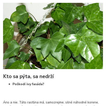
Kto sa pýta, sa nedrží
Poškodí ivy fasáda?
Áno a nie. Táto rastlina má, samozrejme, silné náhodné korene,