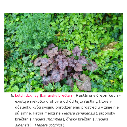
kolchidzki ivy
(
kanársky brečtan
(
Rastlina v črepníkoch
-
existuje niekoľko druhov a odrôd tejto rastliny, ktoré v
dôsledku kvôli svojmu prirodzenému prostrediu v zime nie
sú zimné. Patria medzi ne
Hedera canariensis
), japonský
brečtan (
Hedera rhombea
), čínsky brečtan (
Hedera
sinensis
) ,
Hedera colchica
).