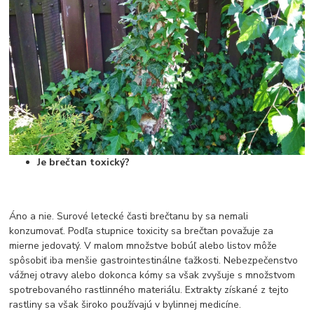
Je brečtan toxický?
Áno a nie. Surové letecké časti brečtanu by sa nemali
konzumovať. Podľa stupnice toxicity sa brečtan považuje za
mierne jedovatý. V malom množstve bobúľ alebo listov môže
spôsobiť iba menšie gastrointestinálne ťažkosti. Nebezpečenstvo
vážnej otravy alebo dokonca kómy sa však zvyšuje s množstvom
spotrebovaného rastlinného materiálu. Extrakty získané z tejto
rastliny sa však široko používajú v bylinnej medicíne.