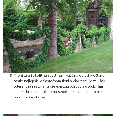
Tienitá a fotofilná rastlina
- Väčšina odrôd brečtanu
rastie najlepšie v čiastočnom tieni alebo tieni. Je to však
tolerantná rastlina, takže existujú odrody s ozdobnými
listami, ktoré sú určené na slnečné miesta a sú na nich
príjemnejšie škvrny.