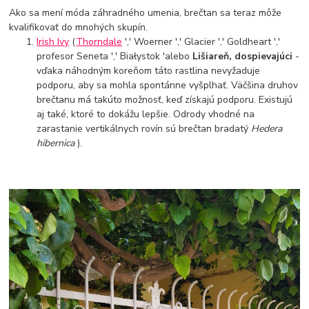
Ako sa mení móda záhradného umenia, brečtan sa teraz môže
kvalifikovať do mnohých skupín.
Irish Ivy
(
Thorndale
',' Woerner ',' Glacier ',' Goldheart ','
profesor Seneta ',' Białystok 'alebo
Lišiareň, dospievajúci
-
vďaka náhodným koreňom táto rastlina nevyžaduje
podporu, aby sa mohla spontánne vyšplhať. Väčšina druhov
brečtanu má takúto možnosť, keď získajú podporu. Existujú
aj také, ktoré to dokážu lepšie. Odrody vhodné na
zarastanie vertikálnych rovín sú brečtan bradatý
Hedera
hibernica
).