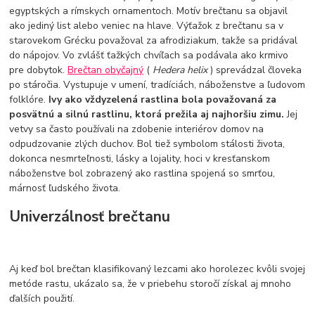
egyptských a rímskych ornamentoch. Motív brečtanu sa objavil
ako jediný list alebo veniec na hlave. Výťažok z brečtanu sa v
starovekom Grécku považoval za afrodiziakum, takže sa pridával
do nápojov. Vo zvlášť ťažkých chvíľach sa podávala ako krmivo
pre dobytok.
Brečtan obyčajný
(
Hedera helix
) sprevádzal človeka
po stáročia. Vystupuje v umení, tradíciách, náboženstve a ľudovom
folklóre.
Ivy ako vždyzelená rastlina bola považovaná za
posvätnú a silnú rastlinu, ktorá prežila aj najhoršiu zimu.
Jej
vetvy sa často používali na zdobenie interiérov domov na
odpudzovanie zlých duchov. Bol tiež symbolom stálosti života,
dokonca nesmrteľnosti, lásky a lojality, hoci v kresťanskom
náboženstve bol zobrazený ako rastlina spojená so smrťou,
márnosť ľudského života.
Univerzálnosť brečtanu
Aj keď bol brečtan klasifikovaný lezcami ako horolezec kvôli svojej
metóde rastu, ukázalo sa, že v priebehu storočí získal aj mnoho
ďalších použití.