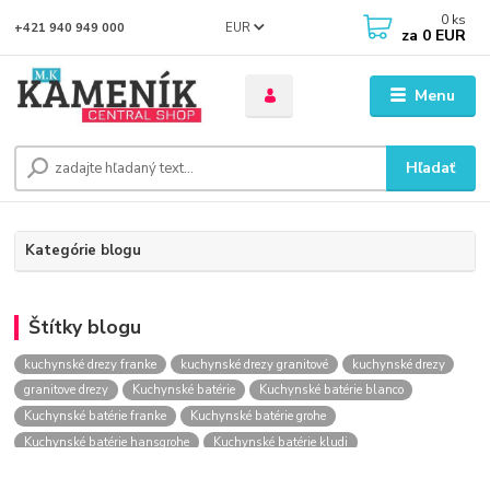
0
ks
EUR
+421 940 949 000
za
0 EUR
Menu
Hľadať
Kategórie blogu
Štítky blogu
kuchynské drezy franke
kuchynské drezy granitové
kuchynské drezy
granitove drezy
Kuchynské batérie
Kuchynské batérie blanco
Kuchynské batérie franke
Kuchynské batérie grohe
Kuchynské batérie hansgrohe
Kuchynské batérie kludi
kuchynské batérie nástenné
kuchynské batérie obi