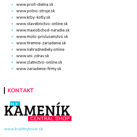
www.profi-dielna.sk
www.polno-stroje.sk
www.krby-kotly.sk
www.stavebnictvo-online.sk
www.maxiobchod-naradie.sk
www.moto-prislusenstvo.sk
www.firemne-zariadenie.sk
www.nahradnediely.online
www.uni-zdrav.sk
www.zlatnictvo-online.sk
www.zariadenie-firmy.sk
KONTAKT
www.kvalitnytovar.sk