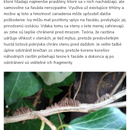
ktoré hľadajú najmenšie praskliny, ktoré sa v nich nachádzajú, ale
samovoľne sa fasáda nerozpadne. Využíva už existujúce trhliny a
možno aj toto a hmotnosť zariadenia môže spôsobiť ďalšie
poškodenie. Ivy môžu mať pozitívny vplyv na fasádu, poskytujúc jej
prirodzenú izoláciu. Vďaka tomu sa steny v lete menej zahrievajú
av zime sú lepšie chránené pred mrazom. Teória, že rastlina
udržuje vlhkosť v stenách, je tiež mýtus, pretože predovšetkým
hustá listová pokrývka chráni stenu pred dažďom. Je veľmi ťažké
úplne odstrániť brečtan zo steny, pretože korene koreňov
náhodných rastlín priliehajú tesne k fasáde a dokonca aj po
odstránení sú viditeľné ich fragmenty.