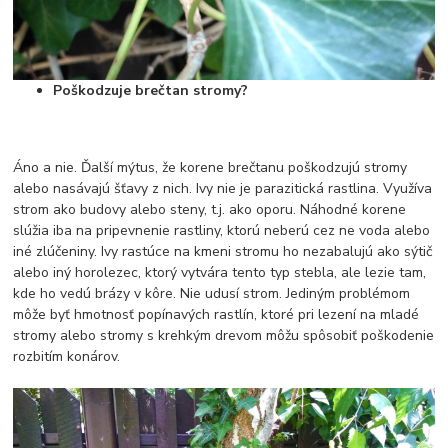
Poškodzuje brečtan stromy?
Áno a nie. Ďalší mýtus, že korene brečtanu poškodzujú stromy
alebo nasávajú šťavy z nich. Ivy nie je parazitická rastlina. Využíva
strom ako budovy alebo steny, t.j. ako oporu. Náhodné korene
slúžia iba na pripevnenie rastliny, ktorú neberú cez ne voda alebo
iné zlúčeniny. Ivy rastúce na kmeni stromu ho nezabalujú ako sýtič
alebo iný horolezec, ktorý vytvára tento typ stebla, ale lezie tam,
kde ho vedú brázy v kôre. Nie udusí strom. Jediným problémom
môže byť hmotnosť popínavých rastlín, ktoré pri lezení na mladé
stromy alebo stromy s krehkým drevom môžu spôsobiť poškodenie
rozbitím konárov.