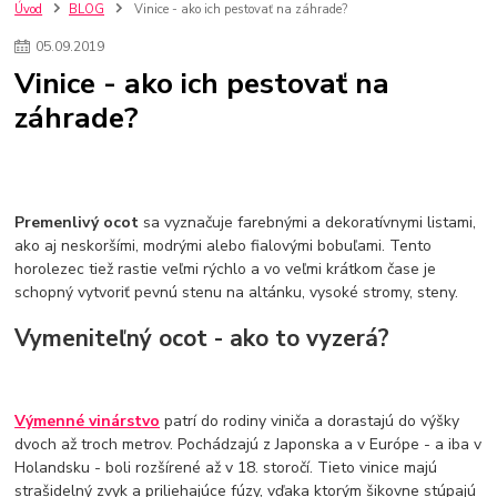
kuchynské batérie sagittarius
kuchynské batérie
vodovodné batérie
Úvod
BLOG
Vinice - ako ich pestovať na záhrade?
vodovodné batérie do kuchyne
kuchynské drezy nerezové
05
.
09
.
2019
kuchynské drezy sety
kuchynské drezy so skrinkou
drezy
Vinice - ako ich pestovať na
kúpelňové batérie
vodovodné batérie do kúpelne
kuchynske
drez
záhrade?
bidetové batérie
vaňové batérie
sprchové batérie
vodovodné batérie blanco
vodovodné batérie do steny
vodovodné batérie grohe
kúpelňa v podkroví
moderná kúpelňa
Umývadlá
Rohové umývadlá
Zlaté umývadlá
Zápustné umývadlá
sprchový záves
vodovodná batéria
Premenlivý ocot
sa vyznačuje farebnými a dekoratívnymi listami,
čierna kúpelňová batéria
vaňa retro
voľne stojaca vaňa
ako aj neskoršími, modrými alebo fialovými bobuľami. Tento
horolezec tiež rastie veľmi rýchlo a vo veľmi krátkom čase je
retro kúpeľne
Nákup tovaru pre firmy bez DPH
Bez DPH
schopný vytvoriť pevnú stenu na altánku, vysoké stromy, steny.
Ako znížiť náklady
Ako znížiť náklady na firmu
szco nakup bez dph
szco nakup bez dph nakupovanie na firmu bez dph
nákup bez dph v eu ň
Vymeniteľný ocot - ako to vyzerá?
Výmenné vinárstvo
patrí do rodiny viniča a dorastajú do výšky
dvoch až troch metrov. Pochádzajú z Japonska a v Európe - a iba v
Holandsku - boli rozšírené až v 18. storočí. Tieto vinice majú
strašidelný zvyk a priliehajúce fúzy, vďaka ktorým šikovne stúpajú