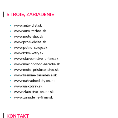
STROJE, ZARIADENIE
www.auto-diel.sk
www.auto-techna.sk
www.moto-diel.sk
www.profi-dielna.sk
www.polno-stroje.sk
www.krby-kotly.sk
www.stavebnictvo-online.sk
www.maxiobchod-naradie.sk
www.moto-prislusenstvo.sk
www.firemne-zariadenie.sk
www.nahradnediely.online
www.uni-zdrav.sk
www.zlatnictvo-online.sk
www.zariadenie-firmy.sk
KONTAKT