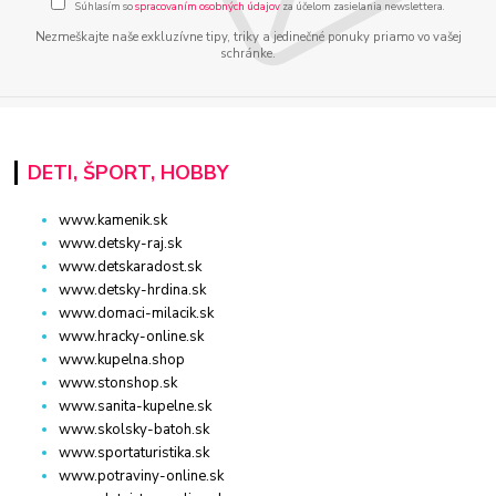
Súhlasím so
spracovaním osobných údajov
za účelom zasielania newslettera.
Nezmeškajte naše exkluzívne tipy, triky a jedinečné ponuky priamo vo vašej
schránke.
DETI, ŠPORT, HOBBY
www.kamenik.sk
www.detsky-raj.sk
www.detskaradost.sk
www.detsky-hrdina.sk
www.domaci-milacik.sk
www.hracky-online.sk
www.kupelna.shop
www.stonshop.sk
www.sanita-kupelne.sk
www.skolsky-batoh.sk
www.sportaturistika.sk
www.potraviny-online.sk