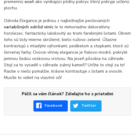
premennú
ocot
ako vynikajúci pôdny pokryv, ktorý pokryje určenú
plochu.
Odroda Elegance je jednou z najbežnejšie pestovaných
variabilných odrôd viníc
Je to mimoriadne dekoratívny
horolezec, fantasticky lalokovitý as tromi farebnými listami. Okrem
toho sú listy mierne skrútené, bielo-ružovo-zelené. Úžasne
kontrastujú s mladými výhonkami, pedikelom a stopkami, ktoré sú
červenej farby. Ovocie vínnej elegancie je fialovo-modré, pokryté
jemnou šedou voskovou vrstvou. Na jeseň pôsobia na záhrade.
Stojí za to vysadiť v záhrade zubný kameň? Určite to stojí za to!
Rastie o niečo pomalšie, krásne kontrastuje s listami a ovocím.
Musíte to vidieť na vlastné oči!
Páčil sa vám článok? Zdieľajte ho s priateľmi
Facebook
Twitter