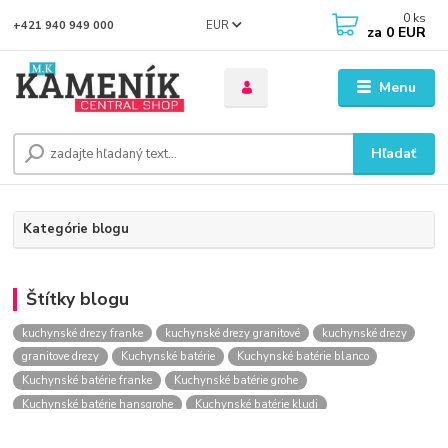
0
ks
EUR
+421 940 949 000
za
0 EUR
Menu
Hľadať
Kategórie blogu
Štítky blogu
kuchynské drezy franke
kuchynské drezy granitové
kuchynské drezy
granitove drezy
Kuchynské batérie
Kuchynské batérie blanco
Kuchynské batérie franke
Kuchynské batérie grohe
Kuchynské batérie hansgrohe
Kuchynské batérie kludi
kuchynské batérie nástenné
kuchynské batérie obi