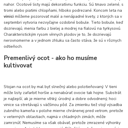
nahor. Ocotové listy majú dekoratívnu funkciu. Sú tmavo zelené, s
tromi alebo piatimi chlopňami, hlboko podrezané. Koncom leta na
vinici
môžeme pozorovať malé a nenápadné kvety, z ktorých sa v
septembri vytvoria nezvyčajne ozdobné bobule. Tieto bobule, keď
dozrievajú, menia farbu z bielej a modrej na fialovú na tyrkysovú.
Charakteristickým rysom vínnych plodov je to, že dozrievajú
nerovnomerne a v jednom zhluku sa často stáva, že sú v rôznych
odtieňoch.
Premenlivý ocot - ako ho musíme
kultivovať
Stojan na ocot by mal byť slnečný alebo polotieňovaný. V tieni
môže listy zafarbiť horšie a nenabúrať ovocie tak hojne. Substrát
je najlepší, ak je mierne vlhký, úrodný a dobre odvodnený, hoci
vinice sa stretávajú s väčšinou pôd. Za zmienku tiež stojí výsadba
zubného kameňa v polohe mierne chránenej pred vetrom, pretože
v veterných oblastiach, najmä v chladných zimách, môže
zamrznúť. Nemusíme sa však obávať, pretože zmrazené výhonky