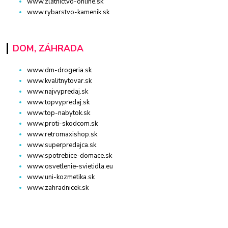
www.zlatnictvo-online.sk
www.rybarstvo-kamenik.sk
DOM, ZÁHRADA
www.dm-drogeria.sk
www.kvalitnytovar.sk
www.najvypredaj.sk
www.topvypredaj.sk
www.top-nabytok.sk
www.proti-skodcom.sk
www.retromaxishop.sk
www.superpredajca.sk
www.spotrebice-domace.sk
www.osvetlenie-svietidla.eu
www.uni-kozmetika.sk
www.zahradnicek.sk