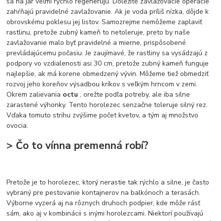
sa na jar veľmi rýchlo regenerujú. Dôležité zavlažovacie operácie
zahŕňajú pravidelné zavlažovanie. Ak je voda príliš nízka, dôjde k
obrovskému poklesu jej listov. Samozrejme nemôžeme zaplaviť
rastlinu, pretože zubný kameň to netoleruje, preto by naše
zavlažovanie malo byť pravidelné a mierne, prispôsobené
prevládajúcemu počasiu. Je zaujímavé, že rastliny sa vysádzajú z
podpory vo vzdialenosti asi 30 cm, pretože zubný kameň funguje
najlepšie, ak má korene obmedzený vývin. Môžeme tiež obmedziť
rozvoj jeho koreňov výsadbou kríkov s veľkým hrncom v zemi.
Okrem zalievania
octu
, orežte podľa potreby, ale iba silne
zarastené výhonky. Tento horolezec senzačne toleruje silný rez.
Vďaka tomuto strihu zvýšime počet kvetov, a tým aj množstvo
ovocia.
> Čo to vínna premenná robí?
Pretože je to horolezec, ktorý nerastie tak rýchlo a silne, je často
vybraný pre pestovanie kontajnerov na balkónoch a terasách.
Výborne vyzerá aj na rôznych druhoch podpier, kde môže rásť
sám, ako aj v kombinácii s inými horolezcami. Niektorí používajú