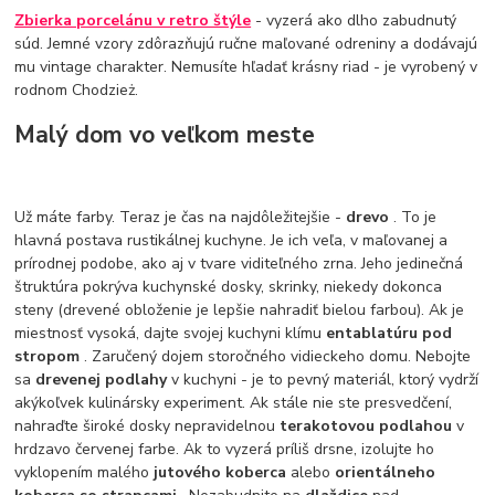
Zbierka porcelánu v retro štýle
- vyzerá ako dlho zabudnutý
súd. Jemné vzory zdôrazňujú ručne maľované odreniny a dodávajú
mu vintage charakter. Nemusíte hľadať krásny riad - je vyrobený v
rodnom Chodzież.
Malý dom vo veľkom meste
Už máte farby. Teraz je čas na najdôležitejšie -
drevo
. To je
hlavná postava rustikálnej kuchyne. Je ich veľa, v maľovanej a
prírodnej podobe, ako aj v tvare viditeľného zrna. Jeho jedinečná
štruktúra pokrýva kuchynské dosky, skrinky, niekedy dokonca
steny (drevené obloženie je lepšie nahradiť bielou farbou). Ak je
miestnosť vysoká, dajte svojej kuchyni klímu
entablatúru pod
stropom
. Zaručený dojem storočného vidieckeho domu. Nebojte
sa
drevenej podlahy
v kuchyni - je to pevný materiál, ktorý vydrží
akýkoľvek kulinársky experiment. Ak stále nie ste presvedčení,
nahraďte široké dosky nepravidelnou
terakotovou podlahou
v
hrdzavo červenej farbe. Ak to vyzerá príliš drsne, izolujte ho
vyklopením malého
jutového koberca
alebo
orientálneho