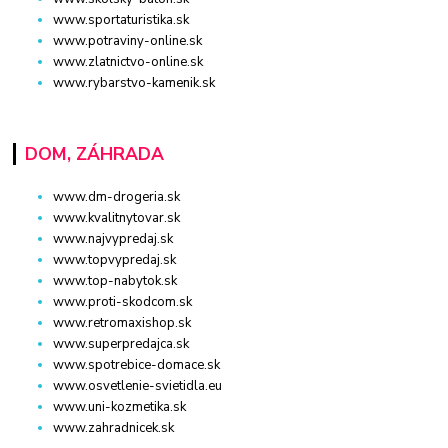
www.sportaturistika.sk
www.potraviny-online.sk
www.zlatnictvo-online.sk
www.rybarstvo-kamenik.sk
DOM, ZÁHRADA
www.dm-drogeria.sk
www.kvalitnytovar.sk
www.najvypredaj.sk
www.topvypredaj.sk
www.top-nabytok.sk
www.proti-skodcom.sk
www.retromaxishop.sk
www.superpredajca.sk
www.spotrebice-domace.sk
www.osvetlenie-svietidla.eu
www.uni-kozmetika.sk
www.zahradnicek.sk