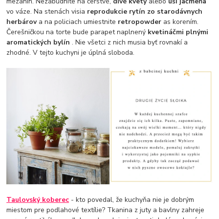
mezanín. Nezabudnite na čerstvé,
divé kvety
alebo
uši jačmeňa
vo váze. Na stenách visia
reprodukcie rytín zo starodávnych
herbárov
a na policiach umiestnite
retropowder
as korením.
Čerešničkou na torte bude parapet naplnený
kvetináčmi plnými
aromatických bylín
. Nie všetci z nich musia byť rovnakí a
zhodné. V tejto kuchyni je úplná sloboda.
Taulovský koberec
- kto povedal, že kuchyňa nie je dobrým
miestom pre podlahové textílie? Tkanina z juty a bavlny zahreje