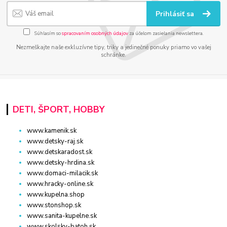
Prihlásiť sa
Súhlasím so
spracovaním osobných údajov
za účelom zasielania newslettera.
Nezmeškajte naše exkluzívne tipy, triky a jedinečné ponuky priamo vo vašej
schránke.
DETI, ŠPORT, HOBBY
www.kamenik.sk
www.detsky-raj.sk
www.detskaradost.sk
www.detsky-hrdina.sk
www.domaci-milacik.sk
www.hracky-online.sk
www.kupelna.shop
www.stonshop.sk
www.sanita-kupelne.sk
www.skolsky-batoh.sk