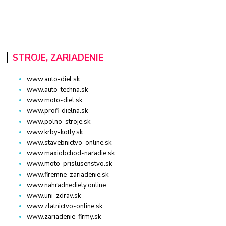
STROJE, ZARIADENIE
www.auto-diel.sk
www.auto-techna.sk
www.moto-diel.sk
www.profi-dielna.sk
www.polno-stroje.sk
www.krby-kotly.sk
www.stavebnictvo-online.sk
www.maxiobchod-naradie.sk
www.moto-prislusenstvo.sk
www.firemne-zariadenie.sk
www.nahradnediely.online
www.uni-zdrav.sk
www.zlatnictvo-online.sk
www.zariadenie-firmy.sk