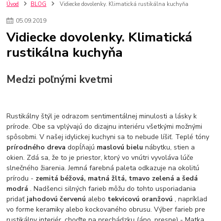
kuchynské batérie sagittarius
kuchynské batérie
vodovodné batérie
Úvod
BLOG
Vidiecke dovolenky. Klimatická rustikálna kuchyňa
vodovodné batérie do kuchyne
kuchynské drezy nerezové
05
.
09
.
2019
kuchynské drezy sety
kuchynské drezy so skrinkou
drezy
Vidiecke dovolenky. Klimatická
kúpelňové batérie
vodovodné batérie do kúpelne
kuchynske
drez
rustikálna kuchyňa
bidetové batérie
vaňové batérie
sprchové batérie
vodovodné batérie blanco
vodovodné batérie do steny
vodovodné batérie grohe
kúpelňa v podkroví
moderná kúpelňa
Medzi poľnými kvetmi
Umývadlá
Rohové umývadlá
Zlaté umývadlá
Zápustné umývadlá
sprchový záves
vodovodná batéria
čierna kúpelňová batéria
vaňa retro
voľne stojaca vaňa
Rustikálny štýl je odrazom sentimentálnej minulosti a lásky k
retro kúpeľne
Nákup tovaru pre firmy bez DPH
Bez DPH
prírode. Obe sa vplývajú do dizajnu interiéru všetkými možnými
Ako znížiť náklady
Ako znížiť náklady na firmu
szco nakup bez dph
spôsobmi. V našej idylickej kuchyni sa to nebude líšiť. Teplé tóny
szco nakup bez dph nakupovanie na firmu bez dph
nákup bez dph v eu ň
prírodného dreva
dopĺňajú
maslovú bielu
nábytku, stien a
okien. Zdá sa, že to je priestor, ktorý vo vnútri vyvoláva lúče
slnečného žiarenia. Jemná farebná paleta odkazuje na okolitú
prírodu -
zemitá béžová, matná žltá, tmavo zelená a šedá
modrá
. Nadšenci silných farieb môžu do tohto usporiadania
pridať
jahodovú červenú
alebo
tekvicovú oranžovú
, napríklad
vo forme keramiky alebo kockovaného obrusu. Výber farieb pre
rustikálny interiér, choďte na prechádzku (áno, presne) - Matka