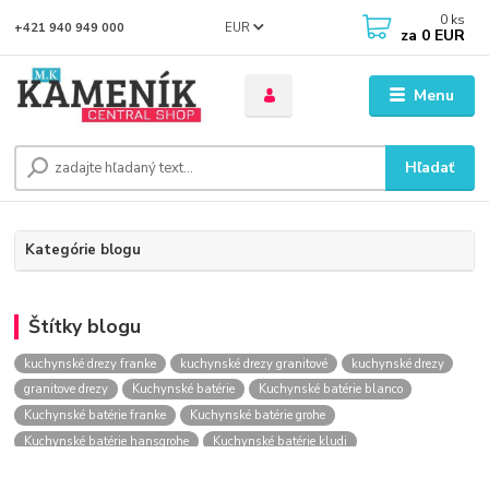
0
ks
EUR
+421 940 949 000
za
0 EUR
Menu
Hľadať
Kategórie blogu
Štítky blogu
kuchynské drezy franke
kuchynské drezy granitové
kuchynské drezy
granitove drezy
Kuchynské batérie
Kuchynské batérie blanco
Kuchynské batérie franke
Kuchynské batérie grohe
Kuchynské batérie hansgrohe
Kuchynské batérie kludi
kuchynské batérie nástenné
kuchynské batérie obi