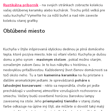
Rustikálna príborník
- na svojich stránkach zobrazte kolekciu
vašej obľúbenej keramiky alebo kuchárok. Trochu príliš veľká pre
vašu kuchyňu? Vymeňte ho za nižší bufet a nad ním zaveste
kolekciu starej grafiky.
Obľúbené miesto
Kuchyňa v štýle inšpirovaná idylickou dedinou je plná domáceho
tepla, ktoré pozýva miesto, kde sú vítaní všetci. Kuchyňa je dušou
domu a jeho syrom -
masívnym stolom
, pokiaľ možno starým,
označeným zubom času. Je to kus nábytku s históriou, s
neobvyklou príťažlivosťou. Každodenný život členov domácnosti sa
točí okolo neho. Tu a tam
kamenina keramika
na ňu pristane s
ďalšími aromatickými jedlami. Je sprevádzaná
poháre s
lahodnými konzervami
- nikto sa neponáhľa, chvíle pri jedle
prechádzajú v uvoľnenej atmosfére vzrušujúcich rozhovorov a
smiechu. Večery budú osvetlené horúcou žiarovkou lampy
zavesenej na stole. Jeho
priemyselný tienidlo
v starej zlatej
farbe odkazuje na úplne iný štýl, ale môžete si dovoliť taký malý