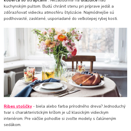
koberca so strapcami
. Nezabudnite na
dlaždice
nad
kuchynským pultom. Budú chrániť stenu pri príprave jedál a
zdôrazňovať vidiecku atmosféru štylizácie. Najmódnejšie sú
podlhovasté, zasklené, usporiadané do veľkolepej rybej kosti.
Ribes stoličky
- biela alebo farba prírodného dreva? Jednoduchý
tvar s charakteristickým krížom je už klasickým vidieckym
interiérom. Pre väčšie pohodlie si zvoľte modely s čalúneným
sedákom.