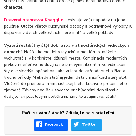
surovú rustikálnu podlahu a do celej miestnosti dodáva domáci
charakter.
Drevená prepravka Knagglig
- existuje veľa nápadov na jeho
použitie. Uložte všetky kuchynské ozdoby a potravinové výrobky. K
dispozícii v dvoch veľkostiach - pre malé a veľké poklady.
Vyzerá rustikálny štýl dobre iba v atmosférických vidieckych
domoch?
Našťastie nie. Jeho idylickú atmosféru si môžete
vychutnať aj v konkrétnej džungli mesta. Kombinácia moderných
prvkov interiérového dizajnu so surovými akcentmi vo vidieckom
štýle je skvelým spôsobom, ako vniesť do každodenného života
trochu prírody. Niekedy stačí aj jeden detail, napríklad starý stôl.
Vložené do priestoru minimalistickej bielej kuchyne prelomí jeho
zjavnosť. Závesy nad ňou zaveste priehľadnými tienidlami a
dodajte ich plastovými stoličkami. Znie to zaujímavo, však?
Páčil sa vám článok? Zdieľajte ho s priateľmi
Facebook
Twitter