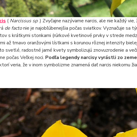
cis
(
Narcissus sp
.) Zvyčajne nazývame narcis, ale nie každý vie, 
rá
de facto
nie je najobľúbenejšia počas sviatkov. Vyznačuje sa t
tov s krátkymi stonkami (rúrkové kvetinové prvky v strede medzi o
ými až tmavo oranžovými lístkami s korunou rôznej intenzity bielej, 
to svetlé, radostné jarné kvety symbolizujú znovuzrodenie a večný
tne počas Veľkej noci.
Podľa legendy narcisy vyrástli zo zeme
ktorí veria, že v inom symbolizme znamená dať narcis niekomu žiar