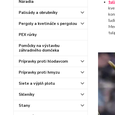
Náradia
tul
kve
Palisády a obrubníky
kon
ľuď
Pergoly a kvetináče s pergolou
Med
tul
PEX rúrky
Pomôcky na výstavbu
záhradného domčeka
Prípravky proti hlodavcom
Prípravky proti hmyzu
Siete a výplň plotu
Skleníky
Stany