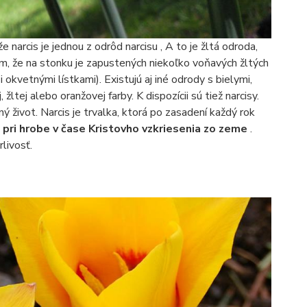
že narcis je jednou z odrôd narcisu , A to je žltá odroda,
ým, že na stonku je zapustených niekoľko voňavých žltých
kvetnými lístkami). Existujú aj iné odrody s bielymi,
žltej alebo oranžovej farby. K dispozícii sú tiež narcisy.
 život. Narcis je trvalka, ktorá po zasadení každý rok
 pri hrobe v čase Kristovho vzkriesenia zo zeme
.
livosť.