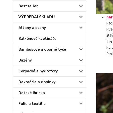
Bestseller
nar
VÝPREDAJ SKLADU
kto
Altany a stany
kve
žlt
Balkónové kvetináče
Tie
kvi
Bambusové a oporné tyče
Nie
Bazény
Čerpadlá a hydrofory
Dekorácie a doplnky
Detské ihriská
Fólie a textílie