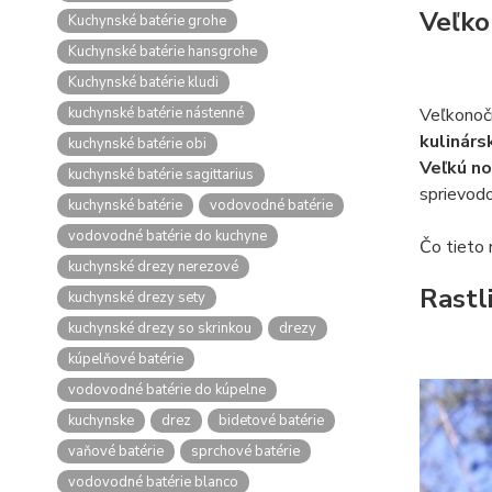
Veľko
Kuchynské batérie grohe
Kuchynské batérie hansgrohe
Kuchynské batérie kludi
kuchynské batérie nástenné
Veľkonočn
kulinárs
kuchynské batérie obi
Veľkú n
kuchynské batérie sagittarius
sprievodo
kuchynské batérie
vodovodné batérie
vodovodné batérie do kuchyne
Čo tieto 
kuchynské drezy nerezové
Rastl
kuchynské drezy sety
kuchynské drezy so skrinkou
drezy
kúpelňové batérie
vodovodné batérie do kúpelne
kuchynske
drez
bidetové batérie
vaňové batérie
sprchové batérie
vodovodné batérie blanco