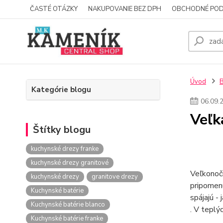
ČASTÉ OTÁZKY
NAKUPOVANIE BEZ DPH
OBCHODNÉ POD
Úvod
Kategórie blogu
06
.
09
.
Veľk
Štítky blogu
kuchynské drezy franke
kuchynské drezy granitové
Veľkonočn
kuchynské drezy
granitove drezy
pripomenú
Kuchynské batérie
spájajú - 
Kuchynské batérie blanco
. V teplý
Kuchynské batérie franke