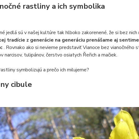
nočné rastliny a ich symbolika
é jedlá sú v našej kultúre tak hlboko zakorenené, že si bez ni
kej tradície z generácie na generáciu prenášame aj sentimen
oc
. Rovnako ako si nevieme predstaviť Vianoce bez vianočného st
v narcisov, tulipánov, čerstvo osiatych Řeřich a mačiek.
rastliny symbolizujú a prečo ich milujeme?
iny cibule