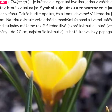
ipán
(
Tulipa sp
.) - je krásna a elegantná kvetina, jedna z vašich
tov, ktoré kvitnú na jar.
Symbolizuje lásku a znovuzrodenie ja
iec vzťahu. Takže buďte opatrní, čo a komu dávame! V Nemecku je
om. Na trhu existuje veľa odrôd s mnohými farbami a tvarmi. Väčš
zi tulipány môžeme rozlíšiť jednotlivé (skoré kvitnutie), plné (ve
ipány - do 20 cm, najskoršie kvitnutia), zubaté, konvalinky, papag