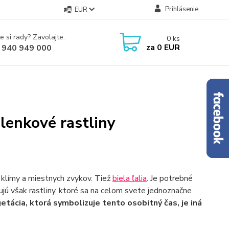
Prihlásenie
EUR
e si rady? Zavolajte.
0
ks
za
0 EUR
 940 949 000
lenkové rastliny
d klímy a miestnych zvykov. Tiež
biela ľalia
. Je potrebné
ujú však rastliny, ktoré sa na celom svete jednoznačne
etácia, ktorá symbolizuje tento osobitný čas, je iná