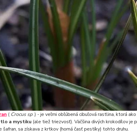
ran
(
Crocus sp
.) - je veľmi obľúbená cibuľová rastlina, ktorá ak
tlo a mystiku
(ale tiež triezvosť). Väčšina divých krokodílov je 
je šafran, sa získava z krtkov (horná časť pestíky) tohto druhu.