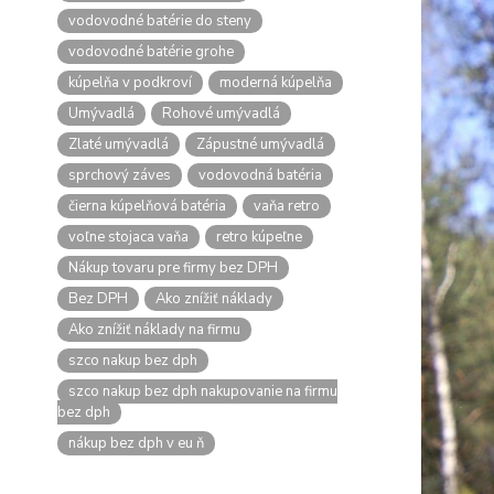
vodovodné batérie do steny
vodovodné batérie grohe
kúpelňa v podkroví
moderná kúpelňa
Umývadlá
Rohové umývadlá
Zlaté umývadlá
Zápustné umývadlá
sprchový záves
vodovodná batéria
čierna kúpelňová batéria
vaňa retro
voľne stojaca vaňa
retro kúpeľne
Nákup tovaru pre firmy bez DPH
Bez DPH
Ako znížiť náklady
Ako znížiť náklady na firmu
szco nakup bez dph
szco nakup bez dph nakupovanie na firmu
bez dph
nákup bez dph v eu ň