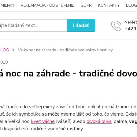
MIENKY
REKLAMÁCIA - ODSTÚPENIE
GDPR
KONTAKTY
BLOG
Neviet
Hľadať
+421
BLOG
Veľká noc na záhrade - tradičné dovolenkové rastliny
2019
á noc na záhrade - tradičné dovo
á tradícia do veľkej miery závisí od toho, odkiaľ pochádzame, o
ť, že ich symbolika sa môže mierne líšiť od toho, čo vieme. Exist
jar a Veľká noc.
kvet vášne
(vášeň) alebo
divoká oliva
, palma,
veg
ch krajinách sú tradičné vianočné rastliny