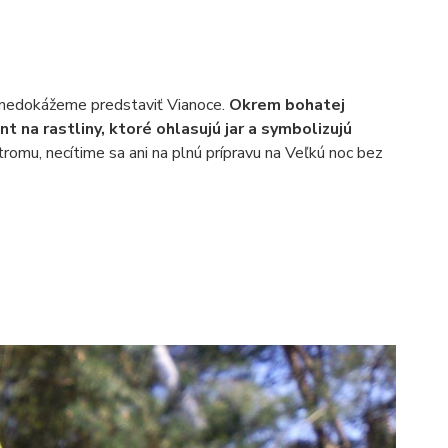
ch nedokážeme predstaviť Vianoce.
Okrem bohatej
t na rastliny, ktoré ohlasujú jar a symbolizujú
romu, necítime sa ani na plnú prípravu na Veľkú noc bez