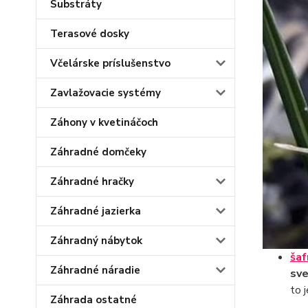
Substráty
Terasové dosky
Včelárske príslušenstvo
Zavlažovacie systémy
Záhony v kvetináčoch
Záhradné domčeky
Záhradné hračky
Záhradné jazierka
Záhradný nábytok
šaf
Záhradné náradie
sve
to 
Záhrada ostatné