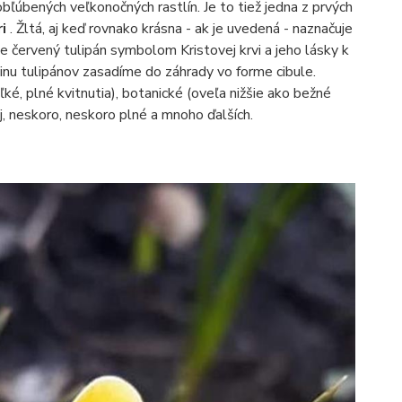
 obľúbených veľkonočných rastlín. Je to tiež jedna z prvých
ri
. Žltá, aj keď rovnako krásna - ak je uvedená - naznačuje
 červený tulipán symbolom Kristovej krvi a jeho lásky k
inu tulipánov zasadíme do záhrady vo forme cibule.
ľké, plné kvitnutia), botanické (oveľa nižšie ako bežné
áj, neskoro, neskoro plné a mnoho ďalších.