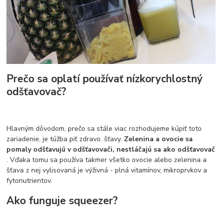
Prečo sa oplatí používať nízkorychlostný
odšťavovač?
Hlavným dôvodom, prečo sa stále viac rozhodujeme kúpiť toto
zariadenie, je túžba piť zdravo. šťavy.
Zelenina a ovocie sa
pomaly odšťavujú v odšťavovači, nestláčajú sa ako odšťavovač
. Vďaka tomu sa používa takmer všetko ovocie alebo zelenina a
šťava z nej vylisovaná je výživná - plná vitamínov, mikroprvkov a
fytonutrientov.
Ako funguje squeezer?