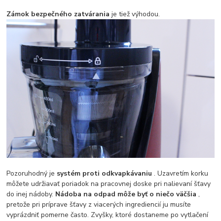
Zámok bezpečného zatvárania
je tiež výhodou.
Pozoruhodný je
systém proti odkvapkávaniu
. Uzavretím korku
môžete udržiavať poriadok na pracovnej doske pri nalievaní šťavy
do inej nádoby.
Nádoba na odpad môže byť o niečo väčšia
,
pretože pri príprave šťavy z viacerých ingrediencií ju musíte
vyprázdniť pomerne často. Zvyšky, ktoré dostaneme po vytlačení