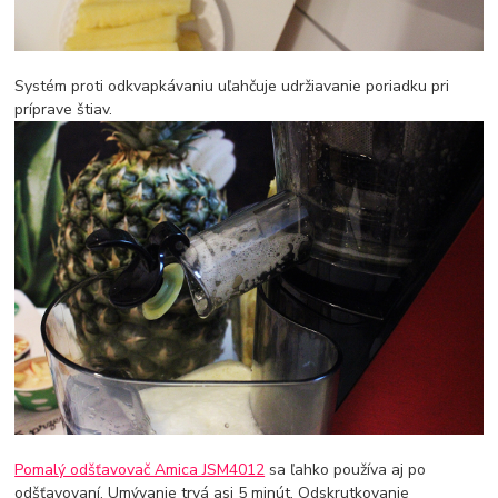
Systém proti odkvapkávaniu uľahčuje udržiavanie poriadku pri
príprave štiav.
Pomalý odšťavovač Amica JSM4012
sa ľahko používa aj po
odšťavovaní. Umývanie trvá asi 5 minút. Odskrutkovanie