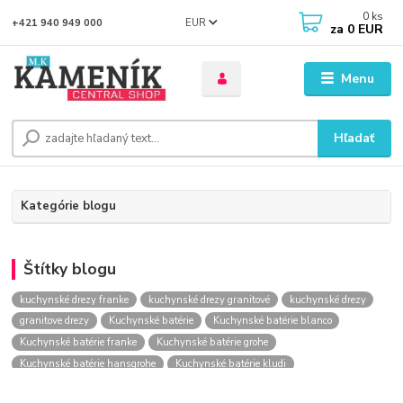
0
ks
EUR
+421 940 949 000
za
0 EUR
Menu
Hľadať
Kategórie blogu
Štítky blogu
kuchynské drezy franke
kuchynské drezy granitové
kuchynské drezy
granitove drezy
Kuchynské batérie
Kuchynské batérie blanco
Kuchynské batérie franke
Kuchynské batérie grohe
Kuchynské batérie hansgrohe
Kuchynské batérie kludi
kuchynské batérie nástenné
kuchynské batérie obi