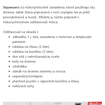
Squeezers
sú nízkorýchlostné zariadenia, ktoré používajú silu
drvenia, takže šťava pripravená v nich zvyčajne nie je príliš
prevzdušnená a hustá , Môžete ju rýchlo pripraviť v
nízkorychlostnom odšťavovači Amica.
Odšťavovač sa skladá z:
základňa, t. j. telo zariadenia s motorom a dotykovým
panelom,
nádoba na šťavu (1 liter),
nádoba na buničinu (1 liter),
dve sitá z nehrdzavejúcej ocele,
kefy na čistenie,
zdvihátka
slimák na drvenie zeleniny a ovocia,
separačný kontajner,
plastové puzdro s výpustom buničiny a šťavy,
nekĺzavé nohy.