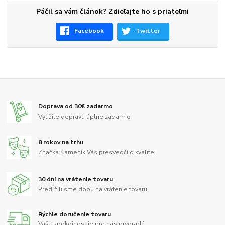
Páčil sa vám článok? Zdieľajte ho s priateľmi
Facebook
Twitter
Doprava od 30€ zadarmo
Využite dopravu úplne zadarmo
8 rokov na trhu
Značka Kameník Vás presvedčí o kvalite
30 dní na vrátenie tovaru
Predĺžili sme dobu na vrátenie tovaru
Rýchle doručenie tovaru
Vaša spokojnosť je pre nás prvoradá