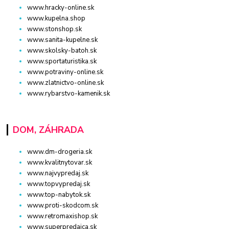
www.hracky-online.sk
www.kupelna.shop
www.stonshop.sk
www.sanita-kupelne.sk
www.skolsky-batoh.sk
www.sportaturistika.sk
www.potraviny-online.sk
www.zlatnictvo-online.sk
www.rybarstvo-kamenik.sk
DOM, ZÁHRADA
www.dm-drogeria.sk
www.kvalitnytovar.sk
www.najvypredaj.sk
www.topvypredaj.sk
www.top-nabytok.sk
www.proti-skodcom.sk
www.retromaxishop.sk
www.superpredajca.sk