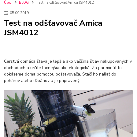
kuchynské batérie sagittarius
kuchynské batérie
vodovodné batérie
Úvod
BLOG
Test na odšťavovač Amica JSM4012
vodovodné batérie do kuchyne
kuchynské drezy nerezové
05
.
09
.
2019
kuchynské drezy sety
kuchynské drezy so skrinkou
drezy
Test na odšťavovač Amica
kúpelňové batérie
vodovodné batérie do kúpelne
kuchynske
drez
JSM4012
bidetové batérie
vaňové batérie
sprchové batérie
vodovodné batérie blanco
vodovodné batérie do steny
vodovodné batérie grohe
kúpelňa v podkroví
moderná kúpelňa
Umývadlá
Rohové umývadlá
Zlaté umývadlá
Zápustné umývadlá
sprchový záves
vodovodná batéria
Čerstvá domáca šťava je lepšia ako väčšina štiav nakupovaných v
čierna kúpelňová batéria
vaňa retro
voľne stojaca vaňa
obchodoch a určite lacnejšia ako ekologická. Za pár minút to
dokážeme doma pomocou odšťavovača. Stačí ho naliať do
retro kúpeľne
Nákup tovaru pre firmy bez DPH
Bez DPH
pohárov alebo džbánov a je pripravený.
Ako znížiť náklady
Ako znížiť náklady na firmu
szco nakup bez dph
szco nakup bez dph nakupovanie na firmu bez dph
nákup bez dph v eu ň