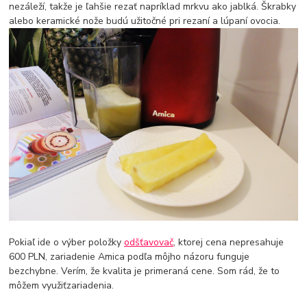
nezáleží, takže je ľahšie rezať napríklad mrkvu ako jablká. Škrabky
alebo keramické nože budú užitočné pri rezaní a lúpaní ovocia.
Pokiaľ ide o výber položky
odšťavovač
, ktorej cena nepresahuje
600 PLN, zariadenie Amica podľa môjho názoru funguje
bezchybne. Verím, že kvalita je primeraná cene. Som rád, že to
môžem využiťzariadenia.