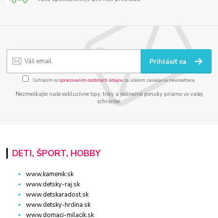
Prihlásiť sa
Súhlasím so
spracovaním osobných údajov
za účelom zasielania newslettera.
Nezmeškajte naše exkluzívne tipy, triky a jedinečné ponuky priamo vo vašej
schránke.
DETI, ŠPORT, HOBBY
www.kamenik.sk
www.detsky-raj.sk
www.detskaradost.sk
www.detsky-hrdina.sk
www.domaci-milacik.sk