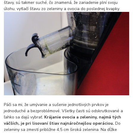
šťavy, sú takmer suché, čo znamená, že zariadenie plní svoju
úlohu, vytlačí šťavu zo zeleniny a ovocia do poslednej kvapky.
Páči sa mi, že umývanie a sušenie jednotlivých prvkov je
jednoduché a bezproblémové. Všetky časti sú odskrutkované a
ľahko sa dajú vybrať.
Krájanie ovocia a zeleniny, najmä tých
väčších, je pri lisovaní štiav najnáročnejšou operáciou.
Do
zeleniny sa zmestí približne 4,5 cm široká zelenina. Na dĺžke