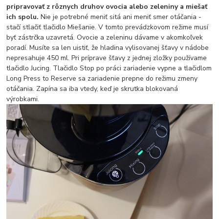
pripravovať z rôznych druhov ovocia alebo zeleniny a miešať
ich spolu.
Nie je potrebné meniť sitá ani meniť smer otáčania -
stačí stlačiť tlačidlo Miešanie. V tomto prevádzkovom režime musí
byť zástrčka uzavretá. Ovocie a zeleninu dávame v akomkoľvek
poradí. Musíte sa len uistiť, že hladina vylisovanej šťavy v nádobe
nepresahuje 450 ml. Pri príprave šťavy z jednej zložky používame
tlačidlo Jucing. Tlačidlo Stop po práci zariadenie vypne a tlačidlom
Long Press to Reserve sa zariadenie prepne do režimu zmeny
otáčania. Zapína sa iba vtedy, keď je skrutka blokovaná
výrobkami.