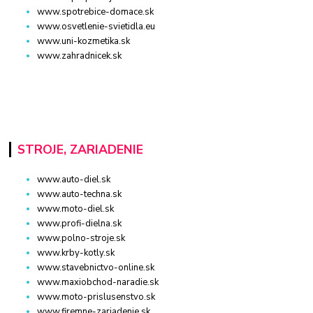
www.spotrebice-domace.sk
www.osvetlenie-svietidla.eu
www.uni-kozmetika.sk
www.zahradnicek.sk
STROJE, ZARIADENIE
www.auto-diel.sk
www.auto-techna.sk
www.moto-diel.sk
www.profi-dielna.sk
www.polno-stroje.sk
www.krby-kotly.sk
www.stavebnictvo-online.sk
www.maxiobchod-naradie.sk
www.moto-prislusenstvo.sk
www.firemne-zariadenie.sk