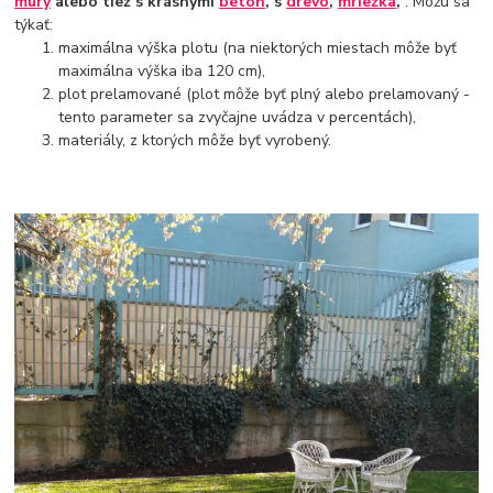
múry
alebo tiež s krásnymi
betón
, s
drevo
,
mriežka
,
. Môžu sa
týkať:
maximálna výška plotu (na niektorých miestach môže byť
maximálna výška iba 120 cm),
plot prelamované (plot môže byť plný alebo prelamovaný -
tento parameter sa zvyčajne uvádza v percentách),
materiály, z ktorých môže byť vyrobený.