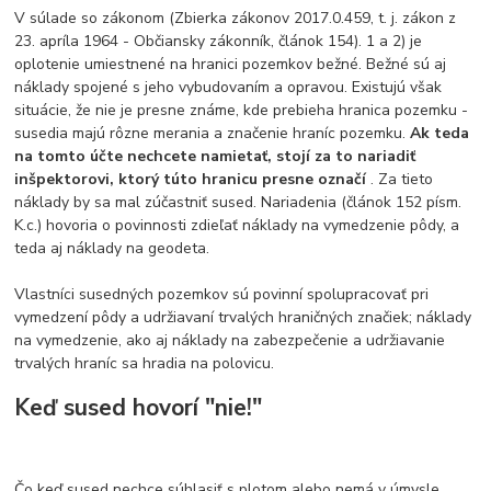
V súlade so zákonom (Zbierka zákonov 2017.0.459, t. j. zákon z
23. apríla 1964 - Občiansky zákonník, článok 154). 1 a 2) je
oplotenie umiestnené na hranici pozemkov bežné. Bežné sú aj
náklady spojené s jeho vybudovaním a opravou. Existujú však
situácie, že nie je presne známe, kde prebieha hranica pozemku -
susedia majú rôzne merania a značenie hraníc pozemku.
Ak teda
na tomto účte nechcete namietať, stojí za to nariadiť
inšpektorovi, ktorý túto hranicu presne označí
. Za tieto
náklady by sa mal zúčastniť sused. Nariadenia (článok 152 písm.
K.c.) hovoria o povinnosti zdieľať náklady na vymedzenie pôdy, a
teda aj náklady na geodeta.
Vlastníci susedných pozemkov sú povinní spolupracovať pri
vymedzení pôdy a udržiavaní trvalých hraničných značiek; náklady
na vymedzenie, ako aj náklady na zabezpečenie a udržiavanie
trvalých hraníc sa hradia na polovicu.
Keď sused hovorí "nie!"
Čo keď sused nechce súhlasiť s plotom alebo nemá v úmysle