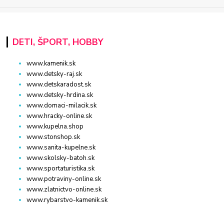
DETI, ŠPORT, HOBBY
www.kamenik.sk
www.detsky-raj.sk
www.detskaradost.sk
www.detsky-hrdina.sk
www.domaci-milacik.sk
www.hracky-online.sk
www.kupelna.shop
www.stonshop.sk
www.sanita-kupelne.sk
www.skolsky-batoh.sk
www.sportaturistika.sk
www.potraviny-online.sk
www.zlatnictvo-online.sk
www.rybarstvo-kamenik.sk