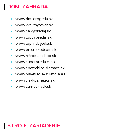
DOM, ZÁHRADA
www.dm-drogeria.sk
www.kvalitnytovar.sk
www.najvypredaj.sk
www.topvypredaj.sk
www.top-nabytok.sk
www.proti-skodcom.sk
www.retromaxishop.sk
www.superpredajca.sk
www.spotrebice-domace.sk
www.osvetlenie-svietidla.eu
www.uni-kozmetika.sk
www.zahradnicek.sk
STROJE, ZARIADENIE