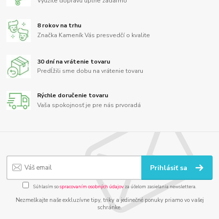
Využite dopravu úplne zadarmo
8 rokov na trhu
Značka Kameník Vás presvedčí o kvalite
30 dní na vrátenie tovaru
Predĺžili sme dobu na vrátenie tovaru
Rýchle doručenie tovaru
Vaša spokojnosť je pre nás prvoradá
Prihlásiť sa
Súhlasím so
spracovaním osobných údajov
za účelom zasielania newslettera.
Nezmeškajte naše exkluzívne tipy, triky a jedinečné ponuky priamo vo vašej
schránke.