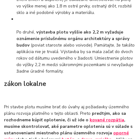
vo výške menej ako 1,8 m ostré prvky, ostnatý drôt, rozbité
sklo a iné podobné výrobky a materiálu.
Po druhé,
výstavba plotu vyššie ako 2,2 m vyžaduje
oznámenie príslušnému orgánu architektúry a správy
budov
(poviat staroste alebo voivode). Pamätajte, že takáto
aplikácia nie je trvalá. Výstavba by sa mala začať do dvoch
rokov od dátumu uvedeného v žiadosti. Umiestnenie plotov
do výšky 2,2 m medzi súkromnými pozemkami si nevyžaduje
žiadne úradné formality.
zákon lokalne
Pri stavbe plotu musíme brať do úvahy aj požiadavky územného
plánu rozvoja platného v tejto oblasti. Preto
predtým, ako sa
rozhodneme kúpiť oplotenie, či už ide o
kované rozpätia
,
musíme skontrolovať, aké parametre oplotenia sú v súlade s
ustanoveniami miestneho plánu územného rozvoja
oporné