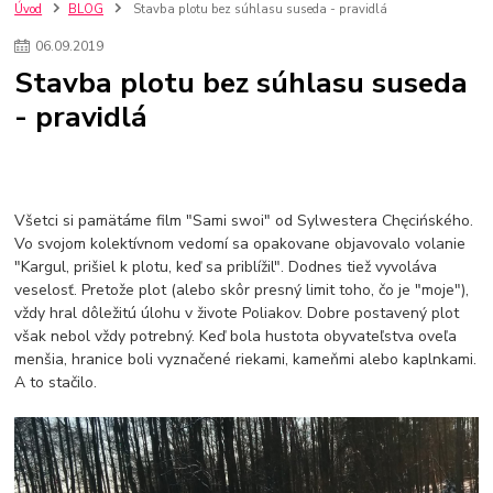
kuchynské batérie sagittarius
kuchynské batérie
vodovodné batérie
Úvod
BLOG
Stavba plotu bez súhlasu suseda - pravidlá
vodovodné batérie do kuchyne
kuchynské drezy nerezové
06
.
09
.
2019
kuchynské drezy sety
kuchynské drezy so skrinkou
drezy
Stavba plotu bez súhlasu suseda
kúpelňové batérie
vodovodné batérie do kúpelne
kuchynske
drez
- pravidlá
bidetové batérie
vaňové batérie
sprchové batérie
vodovodné batérie blanco
vodovodné batérie do steny
vodovodné batérie grohe
kúpelňa v podkroví
moderná kúpelňa
Umývadlá
Rohové umývadlá
Zlaté umývadlá
Zápustné umývadlá
sprchový záves
vodovodná batéria
Všetci si pamätáme film "Sami swoi" od Sylwestera Chęcińského.
čierna kúpelňová batéria
vaňa retro
voľne stojaca vaňa
Vo svojom kolektívnom vedomí sa opakovane objavovalo volanie
"Kargul, prišiel k plotu, keď sa priblížil". Dodnes tiež vyvoláva
retro kúpeľne
Nákup tovaru pre firmy bez DPH
Bez DPH
veselosť. Pretože plot (alebo skôr presný limit toho, čo je "moje"),
Ako znížiť náklady
Ako znížiť náklady na firmu
szco nakup bez dph
vždy hral dôležitú úlohu v živote Poliakov. Dobre postavený plot
szco nakup bez dph nakupovanie na firmu bez dph
nákup bez dph v eu ň
však nebol vždy potrebný. Keď bola hustota obyvateľstva oveľa
menšia, hranice boli vyznačené riekami, kameňmi alebo kaplnkami.
A to stačilo.