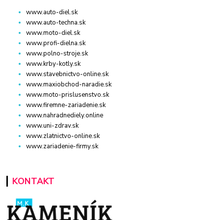
www.auto-diel.sk
www.auto-techna.sk
www.moto-diel.sk
www.profi-dielna.sk
www.polno-stroje.sk
www.krby-kotly.sk
www.stavebnictvo-online.sk
www.maxiobchod-naradie.sk
www.moto-prislusenstvo.sk
www.firemne-zariadenie.sk
www.nahradnediely.online
www.uni-zdrav.sk
www.zlatnictvo-online.sk
www.zariadenie-firmy.sk
KONTAKT