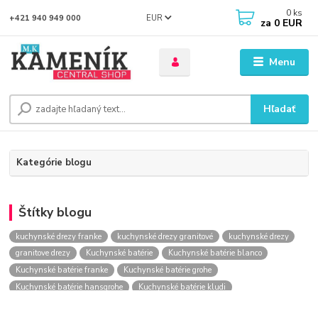
0
ks
EUR
+421 940 949 000
za
0 EUR
Menu
Hľadať
Kategórie blogu
Štítky blogu
kuchynské drezy franke
kuchynské drezy granitové
kuchynské drezy
granitove drezy
Kuchynské batérie
Kuchynské batérie blanco
Kuchynské batérie franke
Kuchynské batérie grohe
Kuchynské batérie hansgrohe
Kuchynské batérie kludi
kuchynské batérie nástenné
kuchynské batérie obi