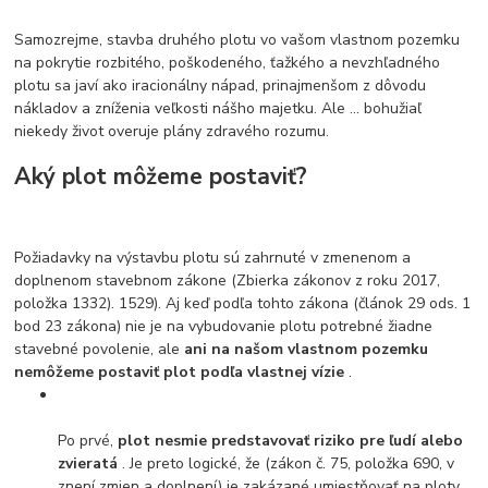
Samozrejme, stavba druhého plotu vo vašom vlastnom pozemku
na pokrytie rozbitého, poškodeného, ťažkého a nevzhľadného
plotu sa javí ako iracionálny nápad, prinajmenšom z dôvodu
nákladov a zníženia veľkosti nášho majetku. Ale ... bohužiaľ
niekedy život overuje plány zdravého rozumu.
Aký plot môžeme postaviť?
Požiadavky na výstavbu plotu sú zahrnuté v zmenenom a
doplnenom stavebnom zákone (Zbierka zákonov z roku 2017,
položka 1332). 1529). Aj keď podľa tohto zákona (článok 29 ods. 1
bod 23 zákona) nie je na vybudovanie plotu potrebné žiadne
stavebné povolenie, ale
ani na našom vlastnom pozemku
nemôžeme postaviť plot podľa vlastnej vízie
.
Po prvé,
plot nesmie predstavovať riziko pre ľudí alebo
zvieratá
. Je preto logické, že (zákon č. 75, položka 690, v
znení zmien a doplnení) je zakázané umiestňovať na ploty