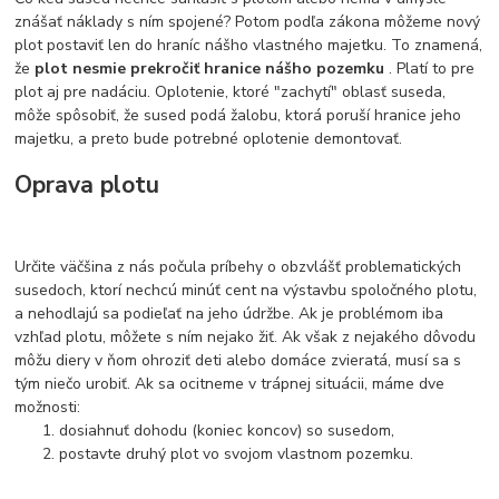
znášať náklady s ním spojené? Potom podľa zákona môžeme nový
plot postaviť len do hraníc nášho vlastného majetku. To znamená,
že
plot nesmie prekročiť hranice nášho pozemku
. Platí to pre
plot aj pre nadáciu. Oplotenie, ktoré "zachytí" oblasť suseda,
môže spôsobiť, že sused podá žalobu, ktorá poruší hranice jeho
majetku, a preto bude potrebné oplotenie demontovať.
Oprava plotu
Určite väčšina z nás počula príbehy o obzvlášť problematických
susedoch, ktorí nechcú minúť cent na výstavbu spoločného plotu,
a nehodlajú sa podieľať na jeho údržbe. Ak je problémom iba
vzhľad plotu, môžete s ním nejako žiť. Ak však z nejakého dôvodu
môžu diery v ňom ohroziť deti alebo domáce zvieratá, musí sa s
tým niečo urobiť. Ak sa ocitneme v trápnej situácii, máme dve
možnosti:
dosiahnuť dohodu (koniec koncov) so susedom,
postavte druhý plot vo svojom vlastnom pozemku.