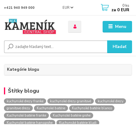
0
ks
EUR
+421 940 949 000
za
0 EUR
Menu
Hľadať
Kategórie blogu
Štítky blogu
kuchynské drezy franke
kuchynské drezy granitové
kuchynské drezy
granitove drezy
Kuchynské batérie
Kuchynské batérie blanco
Kuchynské batérie franke
Kuchynské batérie grohe
Kuchynské batérie hansgrohe
Kuchynské batérie kludi
kuchynské batérie nástenné
kuchynské batérie obi