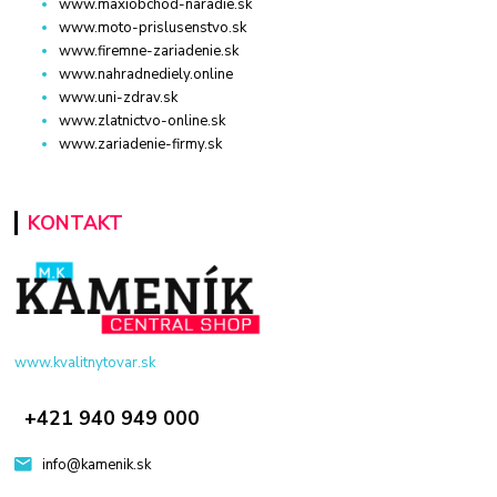
www.maxiobchod-naradie.sk
www.moto-prislusenstvo.sk
www.firemne-zariadenie.sk
www.nahradnediely.online
www.uni-zdrav.sk
www.zlatnictvo-online.sk
www.zariadenie-firmy.sk
KONTAKT
www.kvalitnytovar.sk
+421 940 949 000
info@kamenik.sk