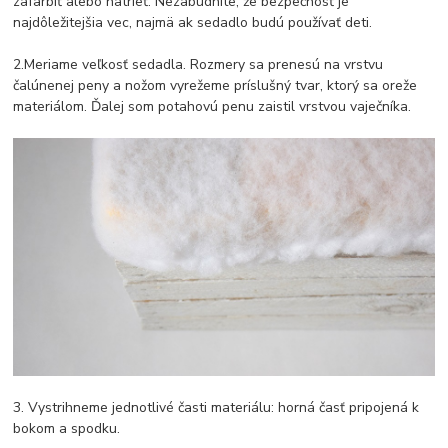
zafarbiť alebo natrieť. Nezabudnite, že bezpečnosť je
najdôležitejšia vec, najmä ak sedadlo budú používať deti.
2.Meriame veľkosť sedadla. Rozmery sa prenesú na vrstvu
čalúnenej peny a nožom vyrežeme príslušný tvar, ktorý sa oreže
materiálom. Ďalej som potahovú penu zaistil vrstvou vaječníka.
3. Vystrihneme jednotlivé časti materiálu: horná časť pripojená k
bokom a spodku.