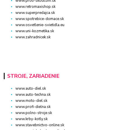
www.proti-skodcom.sk
www.retromaxishop.sk
www.superpredajca.sk
www.spotrebice-domace.sk
www.osvetlenie-svietidla.eu
www.uni-kozmetika.sk
www.zahradnicek.sk
STROJE, ZARIADENIE
www.auto-diel.sk
www.auto-techna.sk
www.moto-diel.sk
www.profi-dielna.sk
www.polno-stroje.sk
www.krby-kotly.sk
www.stavebnictvo-online.sk