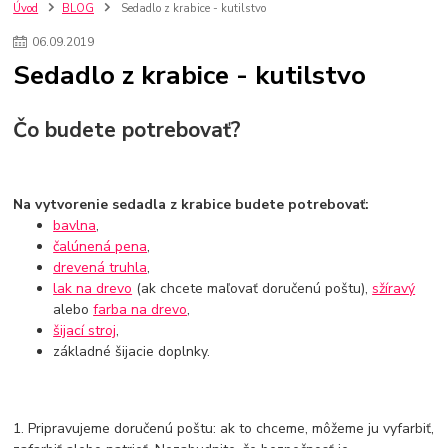
kuchynské batérie sagittarius
kuchynské batérie
vodovodné batérie
Úvod
BLOG
Sedadlo z krabice - kutilstvo
vodovodné batérie do kuchyne
kuchynské drezy nerezové
06
.
09
.
2019
kuchynské drezy sety
kuchynské drezy so skrinkou
drezy
Sedadlo z krabice - kutilstvo
kúpelňové batérie
vodovodné batérie do kúpelne
kuchynske
drez
bidetové batérie
vaňové batérie
sprchové batérie
vodovodné batérie blanco
vodovodné batérie do steny
Čo budete potrebovať?
vodovodné batérie grohe
kúpelňa v podkroví
moderná kúpelňa
Umývadlá
Rohové umývadlá
Zlaté umývadlá
Zápustné umývadlá
sprchový záves
vodovodná batéria
Na vytvorenie sedadla z krabice budete potrebovať:
čierna kúpelňová batéria
vaňa retro
voľne stojaca vaňa
bavlna
,
retro kúpeľne
Nákup tovaru pre firmy bez DPH
Bez DPH
čalúnená pena
,
drevená truhla
,
Ako znížiť náklady
Ako znížiť náklady na firmu
szco nakup bez dph
lak na drevo
(ak chcete maľovať doručenú poštu),
sžíravý
szco nakup bez dph nakupovanie na firmu bez dph
nákup bez dph v eu ň
alebo
farba na drevo
,
šijací stroj
,
základné šijacie doplnky.
1. Pripravujeme doručenú poštu: ak to chceme, môžeme ju vyfarbiť,