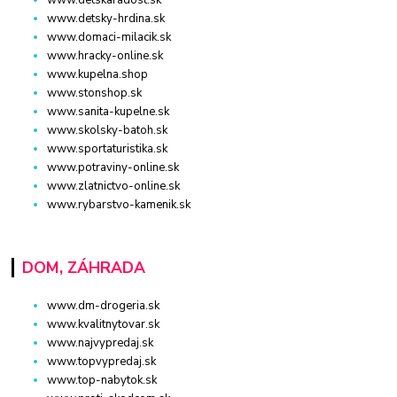
www.detskaradost.sk
www.detsky-hrdina.sk
www.domaci-milacik.sk
www.hracky-online.sk
www.kupelna.shop
www.stonshop.sk
www.sanita-kupelne.sk
www.skolsky-batoh.sk
www.sportaturistika.sk
www.potraviny-online.sk
www.zlatnictvo-online.sk
www.rybarstvo-kamenik.sk
DOM, ZÁHRADA
www.dm-drogeria.sk
www.kvalitnytovar.sk
www.najvypredaj.sk
www.topvypredaj.sk
www.top-nabytok.sk