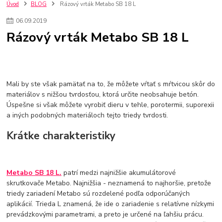
kuchynské batérie sagittarius
kuchynské batérie
vodovodné batérie
Úvod
BLOG
Rázový vrták Metabo SB 18 L
vodovodné batérie do kuchyne
kuchynské drezy nerezové
06
.
09
.
2019
kuchynské drezy sety
kuchynské drezy so skrinkou
drezy
Rázový vrták Metabo SB 18 L
kúpelňové batérie
vodovodné batérie do kúpelne
kuchynske
drez
bidetové batérie
vaňové batérie
sprchové batérie
vodovodné batérie blanco
vodovodné batérie do steny
vodovodné batérie grohe
kúpelňa v podkroví
moderná kúpelňa
Mali by ste však pamätať na to, že môžete vŕtať s mŕtvicou skôr do
Umývadlá
Rohové umývadlá
Zlaté umývadlá
materiálov s nižšou tvrdosťou, ktorá určite neobsahuje betón.
Zápustné umývadlá
sprchový záves
vodovodná batéria
Úspešne si však môžete vyrobiť dieru v tehle, porotermii, suporexii
čierna kúpelňová batéria
vaňa retro
voľne stojaca vaňa
a iných podobných materiáloch tejto triedy tvrdosti.
retro kúpeľne
Nákup tovaru pre firmy bez DPH
Bez DPH
Ako znížiť náklady
Ako znížiť náklady na firmu
szco nakup bez dph
Krátke charakteristiky
szco nakup bez dph nakupovanie na firmu bez dph
nákup bez dph v eu ň
Metabo SB 18 L.
patrí medzi najnižšie akumulátorové
skrutkovače Metabo. Najnižšia - neznamená to najhoršie, pretože
triedy zariadení Metabo sú rozdelené podľa odporúčaných
aplikácií. Trieda L znamená, že ide o zariadenie s relatívne nízkymi
prevádzkovými parametrami, a preto je určené na ľahšiu prácu.