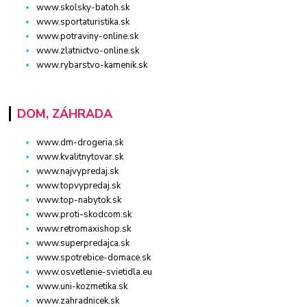
www.skolsky-batoh.sk
www.sportaturistika.sk
www.potraviny-online.sk
www.zlatnictvo-online.sk
www.rybarstvo-kamenik.sk
DOM, ZÁHRADA
www.dm-drogeria.sk
www.kvalitnytovar.sk
www.najvypredaj.sk
www.topvypredaj.sk
www.top-nabytok.sk
www.proti-skodcom.sk
www.retromaxishop.sk
www.superpredajca.sk
www.spotrebice-domace.sk
www.osvetlenie-svietidla.eu
www.uni-kozmetika.sk
www.zahradnicek.sk