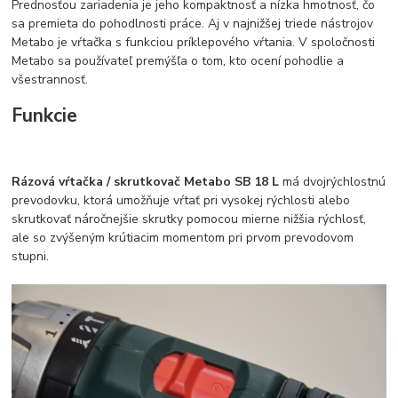
Prednosťou zariadenia je jeho kompaktnosť a nízka hmotnosť, čo
sa premieta do pohodlnosti práce. Aj v najnižšej triede nástrojov
Metabo je vŕtačka s funkciou príklepového vŕtania. V spoločnosti
Metabo sa používateľ premýšľa o tom, kto ocení pohodlie a
všestrannosť.
Funkcie
Rázová vŕtačka / skrutkovač Metabo SB 18 L
má dvojrýchlostnú
prevodovku, ktorá umožňuje vŕtať pri vysokej rýchlosti alebo
skrutkovať náročnejšie skrutky pomocou mierne nižšia rýchlosť,
ale so zvýšeným krútiacim momentom pri prvom prevodovom
stupni.