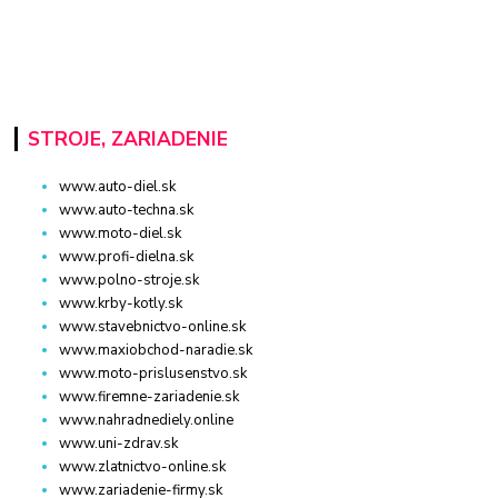
STROJE, ZARIADENIE
www.auto-diel.sk
www.auto-techna.sk
www.moto-diel.sk
www.profi-dielna.sk
www.polno-stroje.sk
www.krby-kotly.sk
www.stavebnictvo-online.sk
www.maxiobchod-naradie.sk
www.moto-prislusenstvo.sk
www.firemne-zariadenie.sk
www.nahradnediely.online
www.uni-zdrav.sk
www.zlatnictvo-online.sk
www.zariadenie-firmy.sk