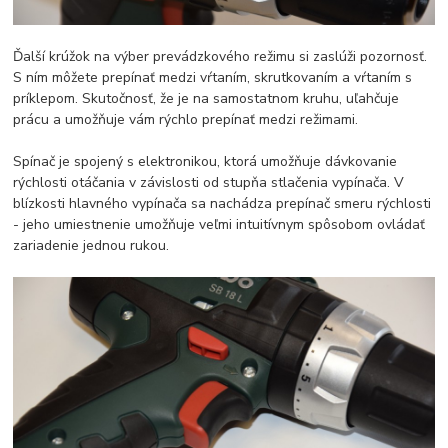
Ďalší krúžok na výber prevádzkového režimu si zaslúži pozornosť.
S ním môžete prepínať medzi vŕtaním, skrutkovaním a vŕtaním s
príklepom. Skutočnosť, že je na samostatnom kruhu, uľahčuje
prácu a umožňuje vám rýchlo prepínať medzi režimami.
Spínač je spojený s elektronikou, ktorá umožňuje dávkovanie
rýchlosti otáčania v závislosti od stupňa stlačenia vypínača. V
blízkosti hlavného vypínača sa nachádza prepínač smeru rýchlosti
- jeho umiestnenie umožňuje veľmi intuitívnym spôsobom ovládať
zariadenie jednou rukou.