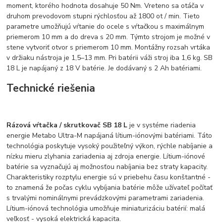
moment, ktorého hodnota dosahuje 50 Nm. Vreteno sa otáča v
druhom prevodovom stupni rýchlosťou až 1800 ot / min. Tieto
parametre umožňujú vŕtanie do ocele s vŕtačkou s maximálnym
priemerom 10 mm a do dreva s 20 mm. Týmto strojom je možné v
stene vytvoriť otvor s priemerom 10 mm. Montážny rozsah vrtáka
v držiaku nástroja je 1,5–13 mm. Pri batérii váži stroj iba 1,6 kg. SB
18 L je napájaný z 18 V batérie. Je dodávaný s 2 Ah batériami.
Technické riešenia
Rázová vŕtačka / skrutkovač SB 18 L
je v systéme riadenia
energie Metabo Ultra-M napájaná lítium-iónovými batériami. Táto
technológia poskytuje vysoký použiteľný výkon, rýchle nabíjanie a
nízku mieru zlyhania zariadenia aj zdroja energie. Lítium-iónové
batérie sa vyznačujú aj možnosťou nabíjania bez straty kapacity.
Charakteristiky rozptylu energie sú v priebehu času konštantné -
to znamená že počas cyklu vybíjania batérie môže užívateľ počítať
s trvalými nominálnymi prevádzkovými parametrami zariadenia.
Lítium-iónová technológia umožňuje miniaturizáciu batérií: malá
veľkosť - vysoká elektrická kapacita.