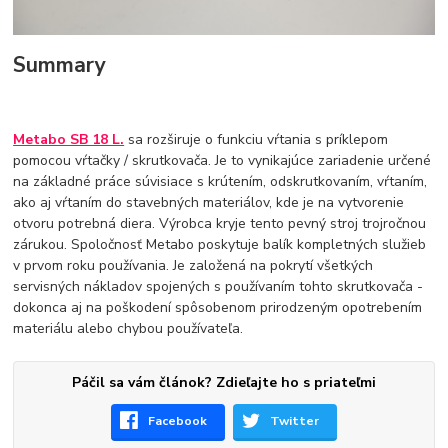
Summary
Metabo SB 18 L.
sa rozširuje o funkciu vŕtania s príklepom
pomocou vŕtačky / skrutkovača. Je to vynikajúce zariadenie určené
na základné práce súvisiace s krútením, odskrutkovaním, vŕtaním,
ako aj vŕtaním do stavebných materiálov, kde je na vytvorenie
otvoru potrebná diera. Výrobca kryje tento pevný stroj trojročnou
zárukou. Spoločnosť Metabo poskytuje balík kompletných služieb
v prvom roku používania. Je založená na pokrytí všetkých
servisných nákladov spojených s používaním tohto skrutkovača -
dokonca aj na poškodení spôsobenom prirodzeným opotrebením
materiálu alebo chybou používateľa.
Páčil sa vám článok? Zdieľajte ho s priateľmi
Facebook
Twitter