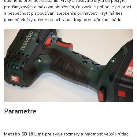
odolného proti poškriabaniu. Prvky a rukoväte krytu sú pokryté
protišmykovým a mäkkým obložením, čo zvyšuje pohodlie pri práci
a bezpečnosť pri používaní zlepšením priľnavosti. Kryt má tiež
gumené vložky určené na ochranu stroja pred účinkami pádu.
Parametre
Metabo SB 18 L
má pre svoje rozmery a hmotnosť veľký krútiaci