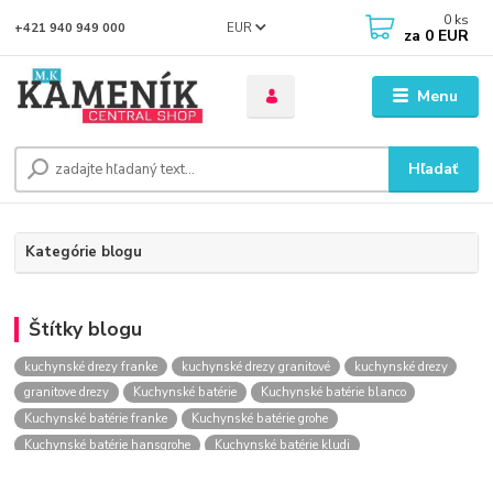
0
ks
EUR
+421 940 949 000
za
0 EUR
Menu
Hľadať
Kategórie blogu
Štítky blogu
kuchynské drezy franke
kuchynské drezy granitové
kuchynské drezy
granitove drezy
Kuchynské batérie
Kuchynské batérie blanco
Kuchynské batérie franke
Kuchynské batérie grohe
Kuchynské batérie hansgrohe
Kuchynské batérie kludi
kuchynské batérie nástenné
kuchynské batérie obi