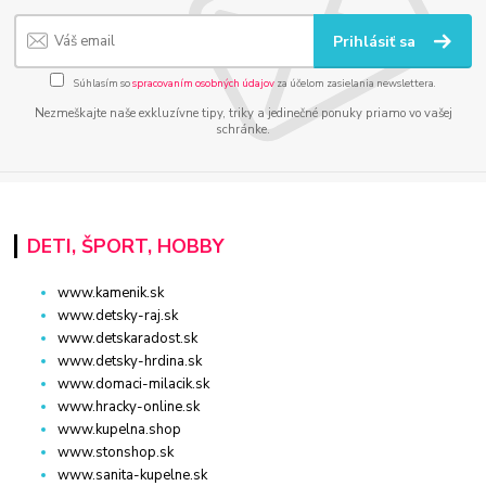
Prihlásiť sa
Súhlasím so
spracovaním osobných údajov
za účelom zasielania newslettera.
Nezmeškajte naše exkluzívne tipy, triky a jedinečné ponuky priamo vo vašej
schránke.
DETI, ŠPORT, HOBBY
www.kamenik.sk
www.detsky-raj.sk
www.detskaradost.sk
www.detsky-hrdina.sk
www.domaci-milacik.sk
www.hracky-online.sk
www.kupelna.shop
www.stonshop.sk
www.sanita-kupelne.sk