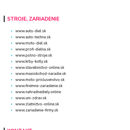
STROJE, ZARIADENIE
www.auto-diel.sk
www.auto-techna.sk
www.moto-diel.sk
www.profi-dielna.sk
www.polno-stroje.sk
www.krby-kotly.sk
www.stavebnictvo-online.sk
www.maxiobchod-naradie.sk
www.moto-prislusenstvo.sk
www.firemne-zariadenie.sk
www.nahradnediely.online
www.uni-zdrav.sk
www.zlatnictvo-online.sk
www.zariadenie-firmy.sk