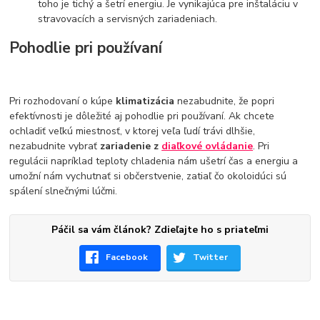
toho je tichý a šetrí energiu. Je vynikajúca pre inštaláciu v
stravovacích a servisných zariadeniach.
Pohodlie pri používaní
Pri rozhodovaní o kúpe
klimatizácia
nezabudnite, že popri
efektívnosti je dôležité aj pohodlie pri používaní. Ak chcete
ochladiť veľkú miestnosť, v ktorej veľa ľudí trávi dlhšie,
nezabudnite vybrať
zariadenie z
diaľkové ovládanie
. Pri
regulácii napríklad teploty chladenia nám ušetrí čas a energiu a
umožní nám vychutnať si občerstvenie, zatiaľ čo okoloidúci sú
spálení slnečnými lúčmi.
Páčil sa vám článok? Zdieľajte ho s priateľmi
Facebook
Twitter