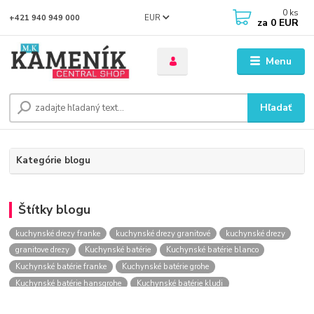
0
ks
EUR
+421 940 949 000
za
0 EUR
Menu
Hľadať
Kategórie blogu
Štítky blogu
kuchynské drezy franke
kuchynské drezy granitové
kuchynské drezy
granitove drezy
Kuchynské batérie
Kuchynské batérie blanco
Kuchynské batérie franke
Kuchynské batérie grohe
Kuchynské batérie hansgrohe
Kuchynské batérie kludi
kuchynské batérie nástenné
kuchynské batérie obi