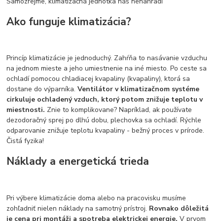
Samozrejme, klimatizačná jednotka nás nenahradí
Ako funguje klimatizácia?
Princíp klimatizácie je jednoduchý. Zahŕňa to nasávanie vzduchu
na jednom mieste a jeho umiestnenie na iné miesto. Po ceste sa
ochladí pomocou chladiacej kvapaliny (kvapaliny), ktorá sa
dostane do výparníka.
Ventilátor v klimatizačnom systéme
cirkuluje ochladený vzduch, ktorý potom znižuje teplotu v
miestnosti.
Znie to komplikovane? Napríklad, ak používate
dezodoračný sprej po dlhú dobu, plechovka sa ochladí. Rýchle
odparovanie znižuje teplotu kvapaliny - bežný proces v prírode.
Čistá fyzika!
Náklady a energetická trieda
Pri výbere klimatizácie doma alebo na pracovisku musíme
zohľadniť nielen náklady na samotný prístroj.
Rovnako dôležitá
je cena pri montáži a spotreba elektrickej energie.
V prvom