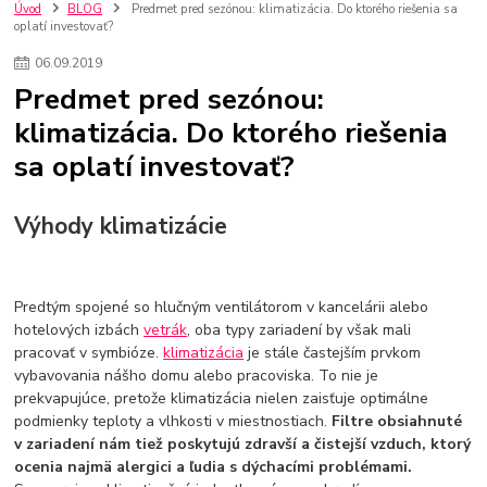
kuchynské batérie sagittarius
kuchynské batérie
vodovodné batérie
Úvod
BLOG
Predmet pred sezónou: klimatizácia. Do ktorého riešenia sa
oplatí investovať?
vodovodné batérie do kuchyne
kuchynské drezy nerezové
kuchynské drezy sety
kuchynské drezy so skrinkou
drezy
06
.
09
.
2019
kúpelňové batérie
vodovodné batérie do kúpelne
kuchynske
drez
Predmet pred sezónou:
bidetové batérie
vaňové batérie
sprchové batérie
klimatizácia. Do ktorého riešenia
vodovodné batérie blanco
vodovodné batérie do steny
sa oplatí investovať?
vodovodné batérie grohe
kúpelňa v podkroví
moderná kúpelňa
Umývadlá
Rohové umývadlá
Zlaté umývadlá
Zápustné umývadlá
sprchový záves
vodovodná batéria
Výhody klimatizácie
čierna kúpelňová batéria
vaňa retro
voľne stojaca vaňa
retro kúpeľne
Nákup tovaru pre firmy bez DPH
Bez DPH
Ako znížiť náklady
Ako znížiť náklady na firmu
szco nakup bez dph
Predtým spojené so hlučným ventilátorom v kancelárii alebo
szco nakup bez dph nakupovanie na firmu bez dph
nákup bez dph v eu ň
hotelových izbách
vetrák
, oba typy zariadení by však mali
pracovať v symbióze.
klimatizácia
je stále častejším prvkom
vybavovania nášho domu alebo pracoviska. To nie je
prekvapujúce, pretože klimatizácia nielen zaisťuje optimálne
podmienky teploty a vlhkosti v miestnostiach.
Filtre obsiahnuté
v zariadení nám tiež poskytujú zdravší a čistejší vzduch, ktorý
ocenia najmä alergici a ľudia s dýchacími problémami.