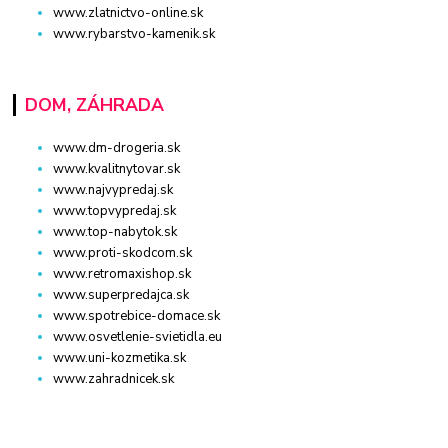
www.zlatnictvo-online.sk
www.rybarstvo-kamenik.sk
DOM, ZÁHRADA
www.dm-drogeria.sk
www.kvalitnytovar.sk
www.najvypredaj.sk
www.topvypredaj.sk
www.top-nabytok.sk
www.proti-skodcom.sk
www.retromaxishop.sk
www.superpredajca.sk
www.spotrebice-domace.sk
www.osvetlenie-svietidla.eu
www.uni-kozmetika.sk
www.zahradnicek.sk