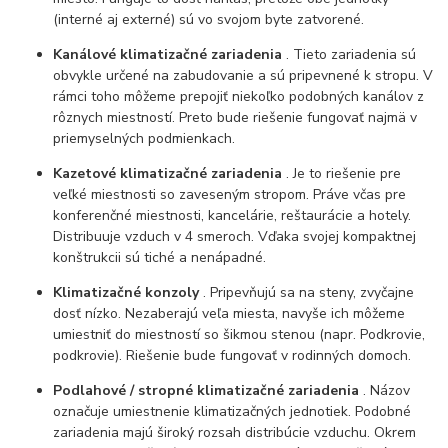
(interné aj externé) sú vo svojom byte zatvorené.
Kanálové klimatizačné zariadenia
. Tieto zariadenia sú
obvykle určené na zabudovanie a sú pripevnené k stropu. V
rámci toho môžeme prepojiť niekoľko podobných kanálov z
rôznych miestností. Preto bude riešenie fungovať najmä v
priemyselných podmienkach.
Kazetové klimatizačné zariadenia
. Je to riešenie pre
veľké miestnosti so zaveseným stropom. Práve včas pre
konferenčné miestnosti, kancelárie, reštaurácie a hotely.
Distribuuje vzduch v 4 smeroch. Vďaka svojej kompaktnej
konštrukcii sú tiché a nenápadné.
Klimatizačné konzoly
. Pripevňujú sa na steny, zvyčajne
dosť nízko. Nezaberajú veľa miesta, navyše ich môžeme
umiestniť do miestností so šikmou stenou (napr. Podkrovie,
podkrovie). Riešenie bude fungovať v rodinných domoch.
Podlahové / stropné klimatizačné zariadenia
. Názov
označuje umiestnenie klimatizačných jednotiek. Podobné
zariadenia majú široký rozsah distribúcie vzduchu. Okrem