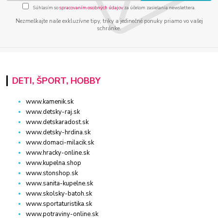
Súhlasím so
spracovaním osobných údajov
za účelom zasielania newslettera.
Nezmeškajte naše exkluzívne tipy, triky a jedinečné ponuky priamo vo vašej
schránke.
DETI, ŠPORT, HOBBY
www.kamenik.sk
www.detsky-raj.sk
www.detskaradost.sk
www.detsky-hrdina.sk
www.domaci-milacik.sk
www.hracky-online.sk
www.kupelna.shop
www.stonshop.sk
www.sanita-kupelne.sk
www.skolsky-batoh.sk
www.sportaturistika.sk
www.potraviny-online.sk