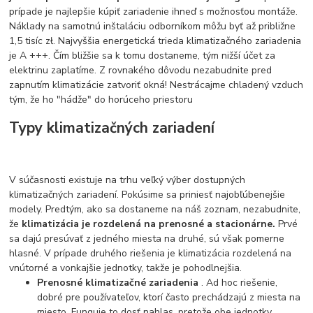
prípade je najlepšie kúpiť zariadenie ihneď s možnosťou montáže.
Náklady na samotnú inštaláciu odborníkom môžu byť až približne
1,5 tisíc zł. Najvyššia energetická trieda klimatizačného zariadenia
je A +++. Čím bližšie sa k tomu dostaneme, tým nižší účet za
elektrinu zaplatíme. Z rovnakého dôvodu nezabudnite pred
zapnutím klimatizácie zatvoriť okná! Nestrácajme chladený vzduch
tým, že ho "hádže" do horúceho priestoru
Typy klimatizačných zariadení
V súčasnosti existuje na trhu veľký výber dostupných
klimatizačných zariadení. Pokúsime sa priniesť najobľúbenejšie
modely. Predtým, ako sa dostaneme na náš zoznam, nezabudnite,
že
klimatizácia je rozdelená na prenosné a stacionárne.
Prvé
sa dajú presúvať z jedného miesta na druhé, sú však pomerne
hlasné. V prípade druhého riešenia je klimatizácia rozdelená na
vnútorné a vonkajšie jednotky, takže je pohodlnejšia.
Prenosné klimatizačné zariadenia
. Ad hoc riešenie,
dobré pre používateľov, ktorí často prechádzajú z miesta na
miesto. Funguje to dosť nahlas, pretože obe jednotky