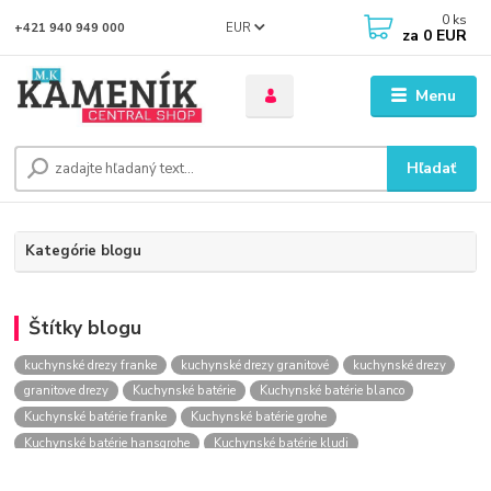
0
ks
EUR
+421 940 949 000
za
0 EUR
Menu
Hľadať
Kategórie blogu
Štítky blogu
kuchynské drezy franke
kuchynské drezy granitové
kuchynské drezy
granitove drezy
Kuchynské batérie
Kuchynské batérie blanco
Kuchynské batérie franke
Kuchynské batérie grohe
Kuchynské batérie hansgrohe
Kuchynské batérie kludi
kuchynské batérie nástenné
kuchynské batérie obi