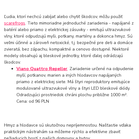
Ľudia, ktorí nechcú zabíjať alebo chytiť škodcov, môžu použiť
scarefrogs
. Tieto mimoriadne jednoduché zariadenia - napájané z
batérií alebo priamo z elektrickej zásuvky - emitujú ultrazvukové
vlny, ktoré odpudzujú myši, potkany, martény a dokonca hmyz. Sú
veľmi účinné a zároveň netoxické, t.j. bezpečné pre deti a domáce
zvieratá, bez zápachu, kompaktné a cenovo dostupné. Niektoré
modely obsahujú aj bleskové jednotky, ktoré ďalej odrádzajú
škodcov.
Viano Quattro Repeller
. Zariadenie určené na odpudenie
myší, potkanov, marien a iných hlodavcov napájaných
priamo z elektrickej siete. Má štyri reproduktory emitujúce
modulované ultrazvukové vlny a štyri LED bleskové diódy.
Odradzujúci prostriedok chráni plochu približne 1000 m².
Cena: od 96 PLN
Hmyz a hlodavce sú skutočnou nepríjemnosťou. Našťastie vďaka
praktickým nástrahám sa môžeme rýchlo a efektívne zbaviť
nežiaducich hostí z našich domovov a bytov.