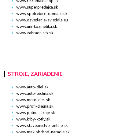
www.retromaxishop.sk
www.superpredajca.sk
www.spotrebice-domace.sk
www.osvetlenie-svietidla.eu
www.uni-kozmetika.sk
www.zahradnicek.sk
STROJE, ZARIADENIE
www.auto-diel.sk
www.auto-techna.sk
www.moto-diel.sk
www.profi-dielna.sk
www.polno-stroje.sk
www.krby-kotly.sk
www.stavebnictvo-online.sk
www.maxiobchod-naradie.sk