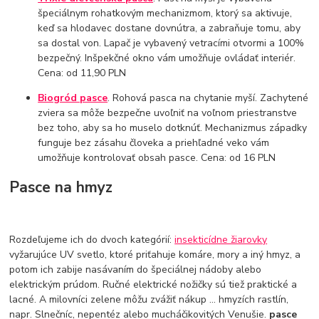
špeciálnym rohatkovým mechanizmom, ktorý sa aktivuje,
keď sa hlodavec dostane dovnútra, a zabraňuje tomu, aby
sa dostal von. Lapač je vybavený vetracími otvormi a 100%
bezpečný. Inšpekčné okno vám umožňuje ovládať interiér.
Cena: od 11,90 PLN
Biogród pasce
. Rohová pasca na chytanie myší. Zachytené
zviera sa môže bezpečne uvoľniť na voľnom priestranstve
bez toho, aby sa ho muselo dotknúť. Mechanizmus západky
funguje bez zásahu človeka a priehľadné veko vám
umožňuje kontrolovať obsah pasce. Cena: od 16 PLN
Pasce na hmyz
Rozdeľujeme ich do dvoch kategórií:
insekticídne žiarovky
vyžarujúce UV svetlo, ktoré priťahuje komáre, mory a iný hmyz, a
potom ich zabije nasávaním do špeciálnej nádoby alebo
elektrickým prúdom. Ručné elektrické nožičky sú tiež praktické a
lacné. A milovníci zelene môžu zvážiť nákup ... hmyzích rastlín,
napr. Slnečníc, nepentéz alebo mucháčikovitých Venušie.
pasce