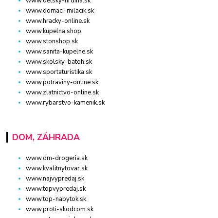
www.detsky-hrdina.sk
www.domaci-milacik.sk
www.hracky-online.sk
www.kupelna.shop
www.stonshop.sk
www.sanita-kupelne.sk
www.skolsky-batoh.sk
www.sportaturistika.sk
www.potraviny-online.sk
www.zlatnictvo-online.sk
www.rybarstvo-kamenik.sk
DOM, ZÁHRADA
www.dm-drogeria.sk
www.kvalitnytovar.sk
www.najvypredaj.sk
www.topvypredaj.sk
www.top-nabytok.sk
www.proti-skodcom.sk