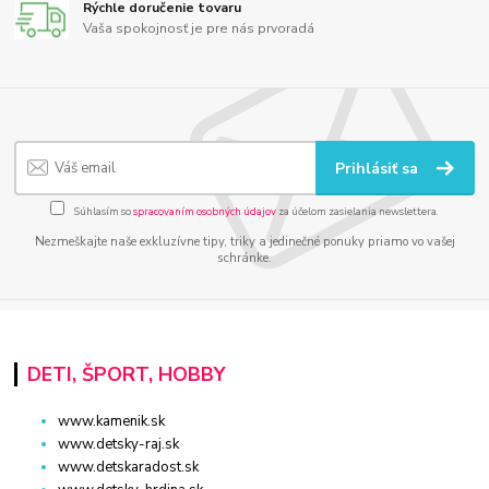
Rýchle doručenie tovaru
Vaša spokojnosť je pre nás prvoradá
Prihlásiť sa
Súhlasím so
spracovaním osobných údajov
za účelom zasielania newslettera.
Nezmeškajte naše exkluzívne tipy, triky a jedinečné ponuky priamo vo vašej
schránke.
DETI, ŠPORT, HOBBY
www.kamenik.sk
www.detsky-raj.sk
www.detskaradost.sk