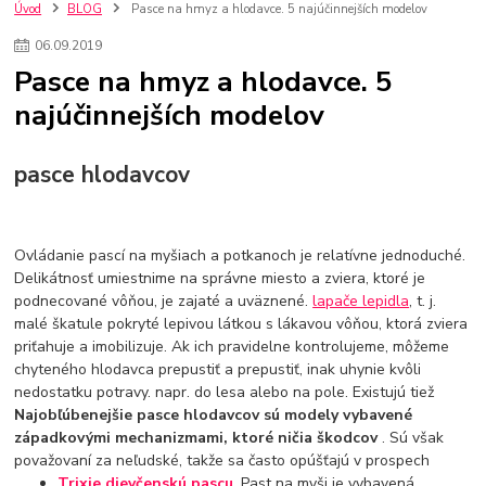
kuchynské batérie sagittarius
kuchynské batérie
vodovodné batérie
Úvod
BLOG
Pasce na hmyz a hlodavce. 5 najúčinnejších modelov
vodovodné batérie do kuchyne
kuchynské drezy nerezové
06
.
09
.
2019
kuchynské drezy sety
kuchynské drezy so skrinkou
drezy
Pasce na hmyz a hlodavce. 5
kúpelňové batérie
vodovodné batérie do kúpelne
kuchynske
drez
najúčinnejších modelov
bidetové batérie
vaňové batérie
sprchové batérie
vodovodné batérie blanco
vodovodné batérie do steny
vodovodné batérie grohe
kúpelňa v podkroví
moderná kúpelňa
pasce hlodavcov
Umývadlá
Rohové umývadlá
Zlaté umývadlá
Zápustné umývadlá
sprchový záves
vodovodná batéria
čierna kúpelňová batéria
vaňa retro
voľne stojaca vaňa
Ovládanie pascí na myšiach a potkanoch je relatívne jednoduché.
retro kúpeľne
Nákup tovaru pre firmy bez DPH
Bez DPH
Delikátnosť umiestnime na správne miesto a zviera, ktoré je
Ako znížiť náklady
Ako znížiť náklady na firmu
szco nakup bez dph
podnecované vôňou, je zajaté a uväznené.
lapače lepidla
, t. j.
szco nakup bez dph nakupovanie na firmu bez dph
nákup bez dph v eu ň
malé škatule pokryté lepivou látkou s lákavou vôňou, ktorá zviera
priťahuje a imobilizuje. Ak ich pravidelne kontrolujeme, môžeme
chyteného hlodavca prepustiť a prepustiť, inak uhynie kvôli
nedostatku potravy. napr. do lesa alebo na pole. Existujú tiež
Najobľúbenejšie pasce hlodavcov sú modely vybavené
západkovými mechanizmami, ktoré ničia škodcov
. Sú však
považovaní za neľudské, takže sa často opúšťajú v prospech
Trixie dievčenskú pascu
. Past na myši je vybavená