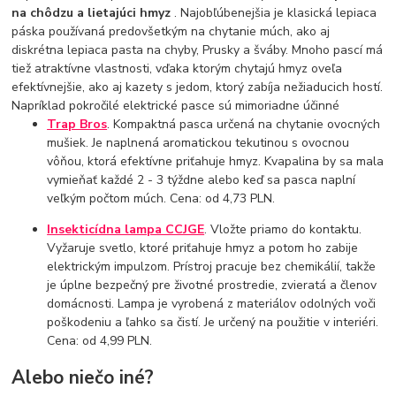
na chôdzu a lietajúci hmyz
. Najobľúbenejšia je klasická lepiaca
páska používaná predovšetkým na chytanie múch, ako aj
diskrétna lepiaca pasta na chyby, Prusky a šváby. Mnoho pascí má
tiež atraktívne vlastnosti, vďaka ktorým chytajú hmyz oveľa
efektívnejšie, ako aj kazety s jedom, ktorý zabíja nežiaducich hostí.
Napríklad pokročilé elektrické pasce sú mimoriadne účinné
Trap Bros
. Kompaktná pasca určená na chytanie ovocných
mušiek. Je naplnená aromatickou tekutinou s ovocnou
vôňou, ktorá efektívne priťahuje hmyz. Kvapalina by sa mala
vymieňať každé 2 - 3 týždne alebo keď sa pasca naplní
veľkým počtom múch. Cena: od 4,73 PLN.
Insekticídna lampa CCJGE
. Vložte priamo do kontaktu.
Vyžaruje svetlo, ktoré priťahuje hmyz a potom ho zabije
elektrickým impulzom. Prístroj pracuje bez chemikálií, takže
je úplne bezpečný pre životné prostredie, zvieratá a členov
domácnosti. Lampa je vyrobená z materiálov odolných voči
poškodeniu a ľahko sa čistí. Je určený na použitie v interiéri.
Cena: od 4,99 PLN.
Alebo niečo iné?