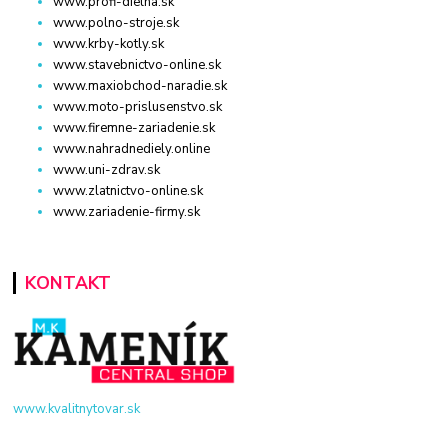
www.profi-dielna.sk
www.polno-stroje.sk
www.krby-kotly.sk
www.stavebnictvo-online.sk
www.maxiobchod-naradie.sk
www.moto-prislusenstvo.sk
www.firemne-zariadenie.sk
www.nahradnediely.online
www.uni-zdrav.sk
www.zlatnictvo-online.sk
www.zariadenie-firmy.sk
KONTAKT
www.kvalitnytovar.sk