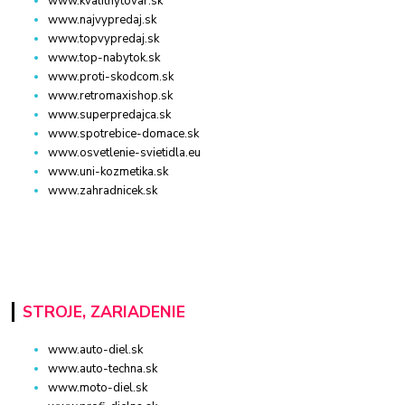
www.kvalitnytovar.sk
www.najvypredaj.sk
www.topvypredaj.sk
www.top-nabytok.sk
www.proti-skodcom.sk
www.retromaxishop.sk
www.superpredajca.sk
www.spotrebice-domace.sk
www.osvetlenie-svietidla.eu
www.uni-kozmetika.sk
www.zahradnicek.sk
STROJE, ZARIADENIE
www.auto-diel.sk
www.auto-techna.sk
www.moto-diel.sk