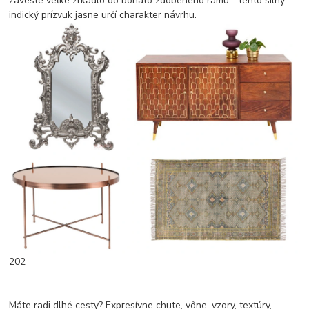
zaveste veľké zrkadlo do bohato zdobeného rámu - tento silný
indický prízvuk jasne určí charakter návrhu.
202
Máte radi dlhé cesty? Expresívne chute, vône, vzory, textúry,