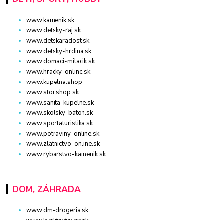
www.kamenik.sk
www.detsky-raj.sk
www.detskaradost.sk
www.detsky-hrdina.sk
www.domaci-milacik.sk
www.hracky-online.sk
www.kupelna.shop
www.stonshop.sk
www.sanita-kupelne.sk
www.skolsky-batoh.sk
www.sportaturistika.sk
www.potraviny-online.sk
www.zlatnictvo-online.sk
www.rybarstvo-kamenik.sk
DOM, ZÁHRADA
www.dm-drogeria.sk