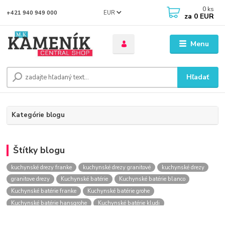
0
ks
EUR
+421 940 949 000
za
0 EUR
Menu
Hľadať
Kategórie blogu
Štítky blogu
kuchynské drezy franke
kuchynské drezy granitové
kuchynské drezy
granitove drezy
Kuchynské batérie
Kuchynské batérie blanco
Kuchynské batérie franke
Kuchynské batérie grohe
Kuchynské batérie hansgrohe
Kuchynské batérie kludi
kuchynské batérie nástenné
kuchynské batérie obi