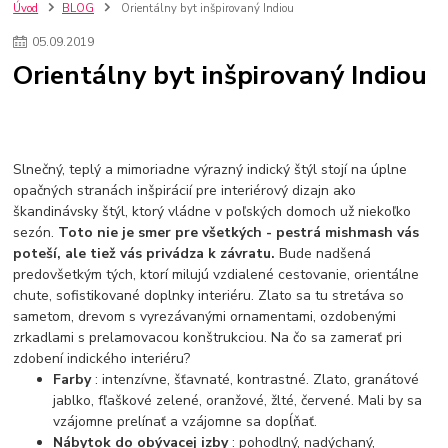
kuchynské batérie sagittarius
kuchynské batérie
vodovodné batérie
Úvod
BLOG
Orientálny byt inšpirovaný Indiou
vodovodné batérie do kuchyne
kuchynské drezy nerezové
05
.
09
.
2019
kuchynské drezy sety
kuchynské drezy so skrinkou
drezy
Orientálny byt inšpirovaný Indiou
kúpelňové batérie
vodovodné batérie do kúpelne
kuchynske
drez
bidetové batérie
vaňové batérie
sprchové batérie
vodovodné batérie blanco
vodovodné batérie do steny
vodovodné batérie grohe
kúpelňa v podkroví
moderná kúpelňa
Slnečný, teplý a mimoriadne výrazný indický štýl stojí na úplne
Umývadlá
Rohové umývadlá
Zlaté umývadlá
opačných stranách inšpirácií pre interiérový dizajn ako
Zápustné umývadlá
sprchový záves
vodovodná batéria
škandinávsky štýl, ktorý vládne v poľských domoch už niekoľko
čierna kúpelňová batéria
vaňa retro
voľne stojaca vaňa
sezón.
Toto nie je smer pre všetkých - pestrá mishmash vás
retro kúpeľne
Nákup tovaru pre firmy bez DPH
Bez DPH
poteší, ale tiež vás privádza k závratu.
Bude nadšená
Ako znížiť náklady
Ako znížiť náklady na firmu
szco nakup bez dph
predovšetkým tých, ktorí milujú vzdialené cestovanie, orientálne
szco nakup bez dph nakupovanie na firmu bez dph
nákup bez dph v eu ň
chute, sofistikované doplnky interiéru. Zlato sa tu stretáva so
sametom, drevom s vyrezávanými ornamentami, ozdobenými
zrkadlami s prelamovacou konštrukciou. Na čo sa zamerať pri
zdobení indického interiéru?
Farby
: intenzívne, šťavnaté, kontrastné. Zlato, granátové
jablko, fľaškové zelené, oranžové, žlté, červené. Mali by sa
vzájomne prelínať a vzájomne sa dopĺňať.
Nábytok do obývacej izby
: pohodlný, nadýchaný,