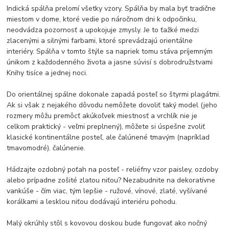
Indická spálňa prelomí všetky vzory. Spálňa by mala byť tradične
miestom v dome, ktoré vedie po náročnom dni k odpočinku,
neodvádza pozornosť a upokojuje zmysly. Je to ťažké medzi
zlacenými a silnými farbami, ktoré sprevádzajú orientálne
interiéry. Spálňa v tomto štýle sa napriek tomu stáva príjemným
únikom z každodenného života a jasne súvisí s dobrodružstvami
Knihy tisíce a jednej noci.
Do orientálnej spálne dokonale zapadá posteľ so štyrmi plagátmi.
Ak si však z nejakého dôvodu nemôžete dovoliť taký model (jeho
rozmery môžu premôcť akúkoľvek miestnosť a vrchlík nie je
celkom praktický - veľmi preplnený), môžete si úspešne zvoliť
klasické kontinentálne posteľ, ale čalúnené tmavým (napríklad
tmavomodré). čalúnenie.
Hádzajte ozdobný poťah na posteľ - reliéfny vzor paisley, ozdoby
alebo prípadne zošité zlatou niťou? Nezabudnite na dekoratívne
vankúše - čím viac, tým lepšie - ružové, vínové, zlaté, vyšívané
korálkami a lesklou niťou dodávajú interiéru pohodu.
Malý okrúhly stôl s kovovou doskou bude fungovať ako nočný