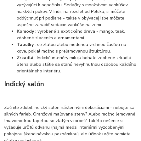
vyzývajúci k odpočinku. Sedačky s množstvom vankúšov,
mäkkých pukov. V Indii, na rozdiel od Poľska, si môžete
oddýchnuť pri podlahe - takže v obývacej izbe môžete
úspešne zariadiť sedacie vankúše na zemi.
Komody
: vyrobené z exotického dreva - mango, teak,
zdobené zlacením a ornamentami.
Tabuľky
: so zlatou alebo medenou vrchnou časťou na
kove, pokiaľ možno s prelamovanou štruktúrou.
Zrkadlá
: Indické interiéry milujú bohato zdobené zrkadlá.
Stena alebo státie sa stanú nevyhnutnou ozdobou každého
orientálneho interiéru.
Indický salón
Začnite zdobiť indický salón nástennými dekoráciami - nebojte sa
silných farieb. Oranžové maľované steny? Alebo možno lemované
tmavomodrou tapetou so zlatým vzorom? Takéto riešenie si
vyžaduje určitú odvahu (najmä medzi interiérmi vyzdobenými
pokojnou škandinávskou poznámkou), ale účinok určite odmieta
všetky pochybnosti.