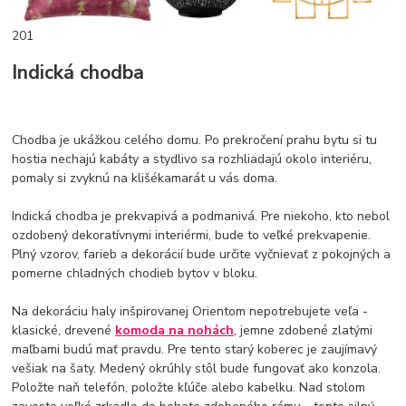
201
Indická chodba
Chodba je ukážkou celého domu. Po prekročení prahu bytu si tu
hostia nechajú kabáty a stydlivo sa rozhliadajú okolo interiéru,
pomaly si zvyknú na klišékamarát u vás doma.
Indická chodba je prekvapivá a podmanivá. Pre niekoho, kto nebol
ozdobený dekoratívnymi interiérmi, bude to veľké prekvapenie.
Plný vzorov, farieb a dekorácií bude určite vyčnievať z pokojných a
pomerne chladných chodieb bytov v bloku.
Na dekoráciu haly inšpirovanej Orientom nepotrebujete veľa -
klasické, drevené
komoda na nohách
, jemne zdobené zlatými
maľbami budú mať pravdu. Pre tento starý koberec je zaujímavý
vešiak na šaty. Medený okrúhly stôl bude fungovať ako konzola.
Položte naň telefón, položte kľúče alebo kabelku. Nad stolom