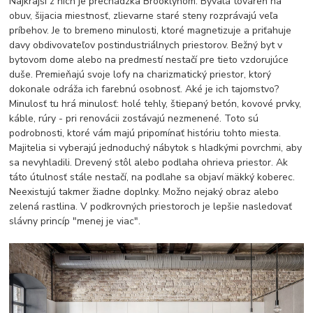
Najkrajší z nich je prechádzka Brooklynom. Bývalá továreň na
obuv, šijacia miestnosť, zlievarne staré steny rozprávajú veľa
príbehov. Je to bremeno minulosti, ktoré magnetizuje a priťahuje
davy obdivovateľov postindustriálnych priestorov. Bežný byt v
bytovom dome alebo na predmestí nestačí pre tieto vzdorujúce
duše. Premieňajú svoje lofy na charizmatický priestor, ktorý
dokonale odráža ich farebnú osobnosť. Aké je ich tajomstvo?
Minulosť tu hrá minulosť: holé tehly, štiepaný betón, kovové prvky,
káble, rúry - pri renovácii zostávajú nezmenené. Toto sú
podrobnosti, ktoré vám majú pripomínať históriu tohto miesta.
Majitelia si vyberajú jednoduchý nábytok s hladkými povrchmi, aby
sa nevyhladili. Drevený stôl alebo podlaha ohrieva priestor. Ak
táto útulnosť stále nestačí, na podlahe sa objaví mäkký koberec.
Neexistujú takmer žiadne doplnky. Možno nejaký obraz alebo
zelená rastlina. V podkrovných priestoroch je lepšie nasledovať
slávny princíp "menej je viac".