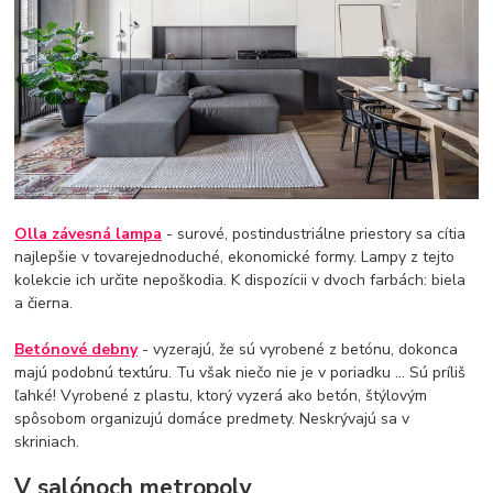
Olla závesná lampa
- surové, postindustriálne priestory sa cítia
najlepšie v tovarejednoduché, ekonomické formy. Lampy z tejto
kolekcie ich určite nepoškodia. K dispozícii v dvoch farbách: biela
a čierna.
Betónové debny
- vyzerajú, že sú vyrobené z betónu, dokonca
majú podobnú textúru. Tu však niečo nie je v poriadku ... Sú príliš
ľahké! Vyrobené z plastu, ktorý vyzerá ako betón, štýlovým
spôsobom organizujú domáce predmety. Neskrývajú sa v
skriniach.
V salónoch metropoly