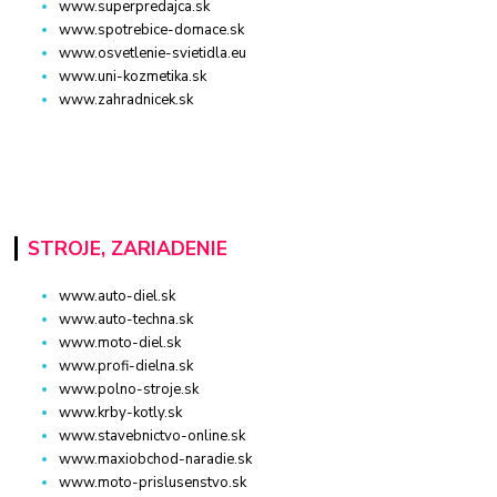
www.superpredajca.sk
www.spotrebice-domace.sk
www.osvetlenie-svietidla.eu
www.uni-kozmetika.sk
www.zahradnicek.sk
STROJE, ZARIADENIE
www.auto-diel.sk
www.auto-techna.sk
www.moto-diel.sk
www.profi-dielna.sk
www.polno-stroje.sk
www.krby-kotly.sk
www.stavebnictvo-online.sk
www.maxiobchod-naradie.sk
www.moto-prislusenstvo.sk