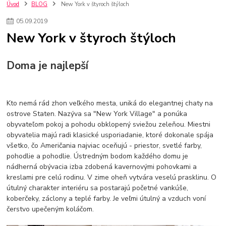
kuchynské batérie sagittarius
kuchynské batérie
vodovodné batérie
Úvod
BLOG
New York v štyroch štýloch
vodovodné batérie do kuchyne
kuchynské drezy nerezové
05
.
09
.
2019
kuchynské drezy sety
kuchynské drezy so skrinkou
drezy
New York v štyroch štýloch
kúpelňové batérie
vodovodné batérie do kúpelne
kuchynske
drez
bidetové batérie
vaňové batérie
sprchové batérie
vodovodné batérie blanco
vodovodné batérie do steny
Doma je najlepší
vodovodné batérie grohe
kúpelňa v podkroví
moderná kúpelňa
Umývadlá
Rohové umývadlá
Zlaté umývadlá
Zápustné umývadlá
sprchový záves
vodovodná batéria
Kto nemá rád zhon veľkého mesta, uniká do elegantnej chaty na
čierna kúpelňová batéria
vaňa retro
voľne stojaca vaňa
ostrove Staten. Nazýva sa "New York Village" a ponúka
retro kúpeľne
Nákup tovaru pre firmy bez DPH
Bez DPH
obyvateľom pokoj a pohodu obklopený sviežou zeleňou. Miestni
obyvatelia majú radi klasické usporiadanie, ktoré dokonale spája
Ako znížiť náklady
Ako znížiť náklady na firmu
szco nakup bez dph
všetko, čo Američania najviac oceňujú - priestor, svetlé farby,
szco nakup bez dph nakupovanie na firmu bez dph
nákup bez dph v eu ň
pohodlie a pohodlie. Ústredným bodom každého domu je
nádherná obývacia izba zdobená kavernovými pohovkami a
kreslami pre celú rodinu. V zime oheň vytvára veselú prasklinu. O
útulný charakter interiéru sa postarajú početné vankúše,
koberčeky, záclony a teplé farby. Je veľmi útulný a vzduch voní
čerstvo upečeným koláčom.