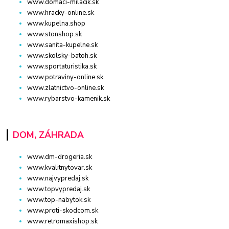
www.domaci-milacik.sk
www.hracky-online.sk
www.kupelna.shop
www.stonshop.sk
www.sanita-kupelne.sk
www.skolsky-batoh.sk
www.sportaturistika.sk
www.potraviny-online.sk
www.zlatnictvo-online.sk
www.rybarstvo-kamenik.sk
DOM, ZÁHRADA
www.dm-drogeria.sk
www.kvalitnytovar.sk
www.najvypredaj.sk
www.topvypredaj.sk
www.top-nabytok.sk
www.proti-skodcom.sk
www.retromaxishop.sk