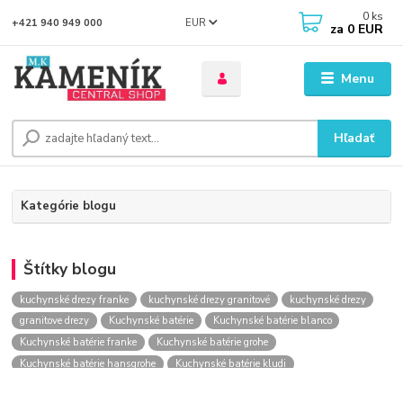
0
ks
EUR
+421 940 949 000
za
0 EUR
Menu
Hľadať
Kategórie blogu
Štítky blogu
kuchynské drezy franke
kuchynské drezy granitové
kuchynské drezy
granitove drezy
Kuchynské batérie
Kuchynské batérie blanco
Kuchynské batérie franke
Kuchynské batérie grohe
Kuchynské batérie hansgrohe
Kuchynské batérie kludi
kuchynské batérie nástenné
kuchynské batérie obi