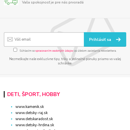
Vaša spokojnosť je pre nás prvoradá
Prihlásiť sa
Súhlasím so
spracovaním osobných údajov
za účelom zasielania newslettera.
Nezmeškajte naše exkluzívne tipy, triky a jedinečné ponuky priamo vo vašej
schránke.
DETI, ŠPORT, HOBBY
www.kamenik.sk
www.detsky-raj.sk
www.detskaradost.sk
www.detsky-hrdina.sk