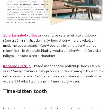
Zbierka nábytku Besta
- grafitové čela sú ukryté v dubovom
ráme a sú minimalistickým návrhom vhodným pre akékoľvek
moderné usporiadanie. Matný povrch nie je narušený jednou
rukoväťou - je dokonale hladký. Vďaka zaobleným nohám získa
nábytok ľahkosť a retro charakter.
Koberec Lustrup
- každé usporiadanie potrebuje trochu tepla,
však? Newyorčania sa neboja obohatiť dekor jemným kobercom -
určite sa im to páči. Pre interiér v duchu posledných desaťročí si
vyberajú hladké štetiny a jemný geometrický vzor.
Time-bitten tooth