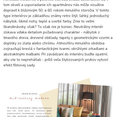
tom skvelí a usporiadanie ich apartmánov nás môže vizuálne
dopraviť k bláznivým 50. a 60. rokom minulého storočia. V tomto
type interiérov je základňou známy retro štýl: ľahký, jednoduchý
nábytok, šikmé nohy, teplé a svetlé farby. Znie to veľmi
škandinávsky, však? To však nie je koniec. Neutrálny interiér
získava vďaka detailom požadovaný charakter - nábytok z
tmavého dreva, drevené obklady, tapety s geometrickými vzormi a
doplnky zo zlata alebo chrómu. Atmosféru minulého obdobia
zvýrazňujú kreslá s fantastickými tvarmi, okrúhlymi zrkadlami a
abstraktnými maľbami. Pri zavádzaní do interiéru buďte opatrní,
aby ste to nepreháňali - príliš veľa štylizovaných prvkov vytvorí
efekt filmovej sady.