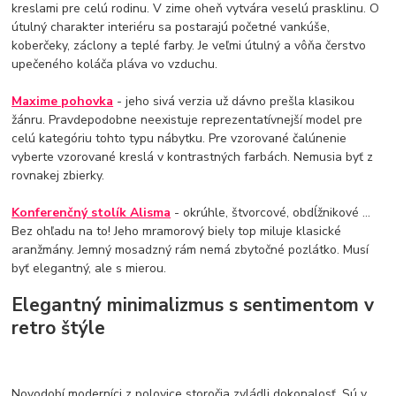
kreslami pre celú rodinu. V zime oheň vytvára veselú prasklinu. O
útulný charakter interiéru sa postarajú početné vankúše,
koberčeky, záclony a teplé farby. Je veľmi útulný a vôňa čerstvo
upečeného koláča pláva vo vzduchu.
Maxime pohovka
- jeho sivá verzia už dávno prešla klasikou
žánru. Pravdepodobne neexistuje reprezentatívnejší model pre
celú kategóriu tohto typu nábytku. Pre vzorované čalúnenie
vyberte vzorované kreslá v kontrastných farbách. Nemusia byť z
rovnakej zbierky.
Konferenčný stolík Alisma
- okrúhle, štvorcové, obdĺžnikové ...
Bez ohľadu na to! Jeho mramorový biely top miluje klasické
aranžmány. Jemný mosadzný rám nemá zbytočné pozlátko. Musí
byť elegantný, ale s mierou.
Elegantný minimalizmus s sentimentom v
retro štýle
Novodobí moderníci z polovice storočia zvládli dokonalosť. Sú v