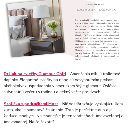
Držiak na sviečky Glamour Gold
- Američania milujú trblietavé
doplnky. Elegantné sviečky na nohe sú nevyhnutným prvkom
akéhokoľvek usporiadania v americkom štýle glamour. Oslávia
slávnostnú večeru s rodinou a pekný večer pre dvoch.
Stolička s podrúčkami Moss
- Nič nezdôrazňuje vynikajúcu žiaru
zlata, ako je sametové čalúnenie. Toto je perfektné duo a je
žiaduce mnohými. Najmódnejšie je ten v odtieňoch tmavozelenej a
tmavomodrej. Na čo čakáte?