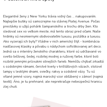
Elegantné ženy z New Yorku trávia voľný čas ... nakupovaním.
Najlepšie butiky sú samozrejme na slávnej Piatej Avenue. Počas
prestávky si užijú pohárik šampanského a trochu drby žien. Kto
sledoval sex vo veľkom meste, má tento obraz pred očami. Naše
hrdinky sú nesmiernymi obdivovateľmi luxusu, pozlátka a luxusu.
Ako vyzerajú ich byty? Vládne v nich americký štýl - kombinácia
nadčasovej klasiky a pôvabu s nádychom sofistikovanej art deco.
Jedná sa o interiéry ženského charakteru, ktoré sú udržiavané vo
svetlo béžovej, šedej, rozbitej modrej a ružovej farbe, ktoré boli
rozbité jemnými prízvukmi silnejších farieb. Nemôžu chýbať zrkadlá
s ozdobnými rámami, čerstvé kvety v krištáľových vázach, stolové
lampy s lesklými dnami, sviečky, rakvy a ozdobné vázy. Tu sú
vítané jemné vzory, najmä marocký vzor obľúbený v zámorí (najmä
textil). Áno, je tu prehnané, ale neprekračuje nebezpečnú hranicu
zlej chuti.