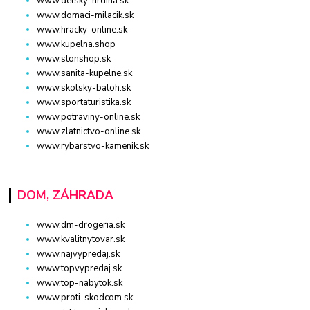
www.detsky-hrdina.sk
www.domaci-milacik.sk
www.hracky-online.sk
www.kupelna.shop
www.stonshop.sk
www.sanita-kupelne.sk
www.skolsky-batoh.sk
www.sportaturistika.sk
www.potraviny-online.sk
www.zlatnictvo-online.sk
www.rybarstvo-kamenik.sk
DOM, ZÁHRADA
www.dm-drogeria.sk
www.kvalitnytovar.sk
www.najvypredaj.sk
www.topvypredaj.sk
www.top-nabytok.sk
www.proti-skodcom.sk