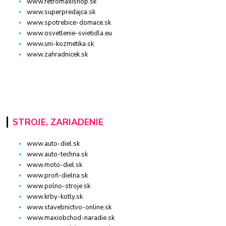
www.retromaxishop.sk
www.superpredajca.sk
www.spotrebice-domace.sk
www.osvetlenie-svietidla.eu
www.uni-kozmetika.sk
www.zahradnicek.sk
STROJE, ZARIADENIE
www.auto-diel.sk
www.auto-techna.sk
www.moto-diel.sk
www.profi-dielna.sk
www.polno-stroje.sk
www.krby-kotly.sk
www.stavebnictvo-online.sk
www.maxiobchod-naradie.sk