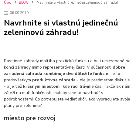
kuchynské batérie sagittarius
kuchynské batérie
vodovodné batérie
Úvod
BLOG
Navrhnite si vlastnú jedinečnú zeleninovú záhradu!
vodovodné batérie do kuchyne
kuchynské drezy nerezové
06
.
09
.
2019
kuchynské drezy sety
kuchynské drezy so skrinkou
drezy
Navrhnite si vlastnú jedinečnú
kúpelňové batérie
vodovodné batérie do kúpelne
kuchynske
drez
zeleninovú záhradu!
bidetové batérie
vaňové batérie
sprchové batérie
vodovodné batérie blanco
vodovodné batérie do steny
vodovodné batérie grohe
kúpelňa v podkroví
moderná kúpelňa
Umývadlá
Rohové umývadlá
Zlaté umývadlá
Zápustné umývadlá
sprchový záves
vodovodná batéria
Rastlinné záhrady mali iba praktickú funkciu a boli umiestnené na
čierna kúpelňová batéria
vaňa retro
voľne stojaca vaňa
konci záhrady mimo reprezentatívnej časti. V súčasnosti
dobre
zariadená záhrada kombinuje dve dôležité funkcie
. Je to
retro kúpeľne
Nákup tovaru pre firmy bez DPH
Bez DPH
predovšetkým
produktívna záhrada
- nie je predmetom diskusie
Ako znížiť náklady
Ako znížiť náklady na firmu
szco nakup bez dph
- a je tiež
krásnym miestom
, kde radi trávime čas. Takže ak nám
szco nakup bez dph nakupovanie na firmu bez dph
nákup bez dph v eu ň
záleží na multifunkčnosti, mali by sme to navrhnúť s
podrobnosťami. Čo potrebujete vedieť skôr, ako vypracujete svoje
plány pre zeleninu?
miesto pre rozvoj