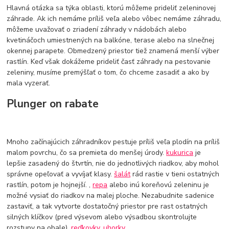
Hlavná otázka sa týka oblasti, ktorú môžeme prideliť zeleninovej
záhrade. Ak ich nemáme príliš veľa alebo vôbec nemáme záhradu,
môžeme uvažovať o zriadení záhrady v nádobách alebo
kvetináčoch umiestnených na balkóne, terase alebo na slnečnej
okennej parapete. Obmedzený priestor tiež znamená menší výber
rastlín. Keď však dokážeme prideliť časť záhrady na pestovanie
zeleniny, musíme premýšľať o tom, čo chceme zasadiť a ako by
mala vyzerať.
Plunger on rabate
Mnoho začínajúcich záhradníkov pestuje príliš veľa plodín na príliš
malom povrchu, čo sa premieta do menšej úrody.
kukurica
je
lepšie zasadený do štvrtín, nie do jednotlivých riadkov, aby mohol
správne opeľovať a vyvíjať klasy.
šalát
rád rastie v tieni ostatných
rastlín, potom je hojnejší. ,
repa
alebo inú koreňovú zeleninu je
možné vysiať do riadkov na malej ploche. Nezabudnite sadenice
zastaviť, a tak vytvorte dostatočný priestor pre rast ostatných
silných klíčkov (pred výsevom alebo výsadbou skontrolujte
rozstupy na obale).
reďkovky
,
uhorky
.