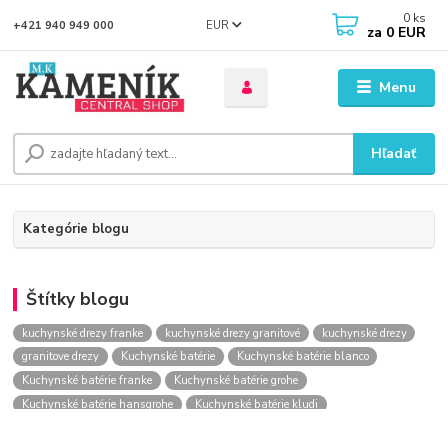
0
ks
EUR
+421 940 949 000
za
0 EUR
Menu
Hľadať
Kategórie blogu
Štítky blogu
kuchynské drezy franke
kuchynské drezy granitové
kuchynské drezy
granitove drezy
Kuchynské batérie
Kuchynské batérie blanco
Kuchynské batérie franke
Kuchynské batérie grohe
Kuchynské batérie hansgrohe
Kuchynské batérie kludi
kuchynské batérie nástenné
kuchynské batérie obi