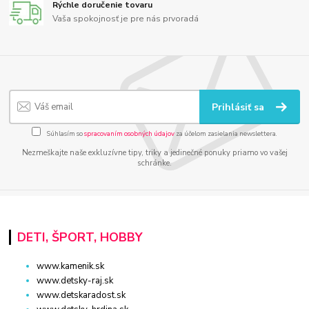
Rýchle doručenie tovaru
Vaša spokojnosť je pre nás prvoradá
Prihlásiť sa
Súhlasím so
spracovaním osobných údajov
za účelom zasielania newslettera.
Nezmeškajte naše exkluzívne tipy, triky a jedinečné ponuky priamo vo vašej
schránke.
DETI, ŠPORT, HOBBY
www.kamenik.sk
www.detsky-raj.sk
www.detskaradost.sk