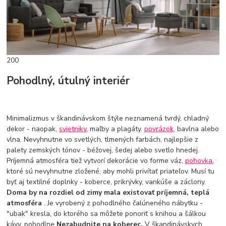
200
Pohodlný, útulný interiér
Minimalizmus v škandinávskom štýle neznamená tvrdý, chladný
dekor - naopak,
svietniky
, maľby a plagáty.
povrázok
, bavlna alebo
vlna. Nevyhnutne vo svetlých, tlmených farbách, najlepšie z
palety zemských tónov - béžovej, šedej alebo svetlo hnedej.
Príjemná atmosféra tiež vytvorí dekorácie vo forme váz,
pohovka
,
ktoré sú nevyhnutne zložené, aby mohli privítať priateľov. Musí tu
byť aj textilné doplnky - koberce, prikrývky, vankúše a záclony.
Doma by na rozdiel od zimy mala existovať príjemná, teplá
atmosféra
. Je vyrobený z pohodlného čalúneného nábytku -
"ubak" kresla, do ktorého sa môžete ponoriť s knihou a šálkou
kávy, pohodlne
Nezabudnite na koberec.
V škandinávskych