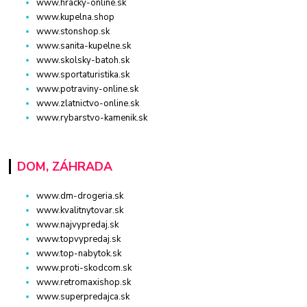
www.hracky-online.sk
www.kupelna.shop
www.stonshop.sk
www.sanita-kupelne.sk
www.skolsky-batoh.sk
www.sportaturistika.sk
www.potraviny-online.sk
www.zlatnictvo-online.sk
www.rybarstvo-kamenik.sk
DOM, ZÁHRADA
www.dm-drogeria.sk
www.kvalitnytovar.sk
www.najvypredaj.sk
www.topvypredaj.sk
www.top-nabytok.sk
www.proti-skodcom.sk
www.retromaxishop.sk
www.superpredajca.sk