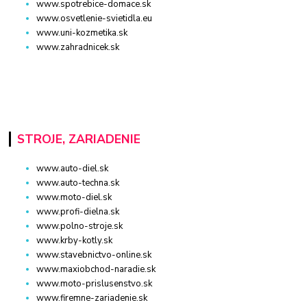
www.spotrebice-domace.sk
www.osvetlenie-svietidla.eu
www.uni-kozmetika.sk
www.zahradnicek.sk
STROJE, ZARIADENIE
www.auto-diel.sk
www.auto-techna.sk
www.moto-diel.sk
www.profi-dielna.sk
www.polno-stroje.sk
www.krby-kotly.sk
www.stavebnictvo-online.sk
www.maxiobchod-naradie.sk
www.moto-prislusenstvo.sk
www.firemne-zariadenie.sk