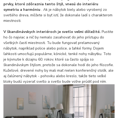
prvky, ktoré zdôraznia tento štýl, vnesú do interiéru
symetriu a harmóniu
. Ak je nábytok biely alebo vyrobený zo
svetlého dreva, môžete si byť istí, že dokonale ladí s charakterom
miestnosti.
V škandinávskych interiéroch je svetlo veľmi dôležité.
Pustite
ho čo najviac a nič by nemalo zasahovať do jeho prístupu do
všetkých častí miestnosti. Tu bude fungovať prelamovaný
nábytok, napríklad police alebo police, a ľahké formy. Dojem
ľahkosti umocňujú populárne, kónické, tenké nohy nábytku. Toto
je kývnutie k dizajnu 60. rokov, ktoré sa často spája so
škandinávskym štýlom, pretože sa dokonale hodí do jeho filozofie.
Kužeľové, drevené nohy by mali mať nielen konferenčný stolík, ale
aj čalúnený nábytok - pohovku alebo kreslo, takže tieto veľké
bloky budú vyzerať svetlo a svetlo bude voľne prúdiť pod ním.