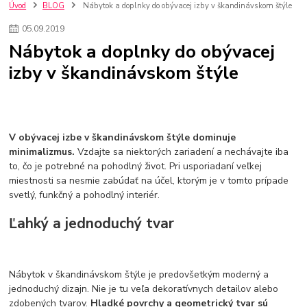
kuchynské batérie sagittarius
kuchynské batérie
vodovodné batérie
Úvod
BLOG
Nábytok a doplnky do obývacej izby v škandinávskom štýle
vodovodné batérie do kuchyne
kuchynské drezy nerezové
05
.
09
.
2019
kuchynské drezy sety
kuchynské drezy so skrinkou
drezy
Nábytok a doplnky do obývacej
kúpelňové batérie
vodovodné batérie do kúpelne
kuchynske
drez
izby v škandinávskom štýle
bidetové batérie
vaňové batérie
sprchové batérie
vodovodné batérie blanco
vodovodné batérie do steny
vodovodné batérie grohe
kúpelňa v podkroví
moderná kúpelňa
Umývadlá
Rohové umývadlá
Zlaté umývadlá
Zápustné umývadlá
sprchový záves
vodovodná batéria
V obývacej izbe v škandinávskom štýle dominuje
čierna kúpelňová batéria
vaňa retro
voľne stojaca vaňa
minimalizmus.
Vzdajte sa niektorých zariadení a nechávajte iba
to, čo je potrebné na pohodlný život. Pri usporiadaní veľkej
retro kúpeľne
Nákup tovaru pre firmy bez DPH
Bez DPH
miestnosti sa nesmie zabúdať na účel, ktorým je v tomto prípade
Ako znížiť náklady
Ako znížiť náklady na firmu
szco nakup bez dph
svetlý, funkčný a pohodlný interiér.
szco nakup bez dph nakupovanie na firmu bez dph
nákup bez dph v eu ň
Ľahký a jednoduchý tvar
Nábytok v škandinávskom štýle je predovšetkým moderný a
jednoduchý dizajn. Nie je tu veľa dekoratívnych detailov alebo
zdobených tvarov.
Hladké povrchy a geometrický tvar sú