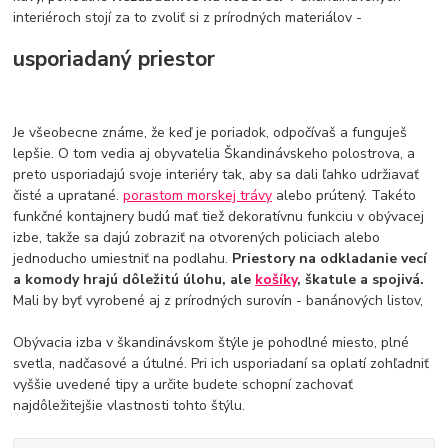
interiéroch stojí za to zvoliť si z prírodných materiálov -
usporiadaný priestor
Je všeobecne známe, že keď je poriadok, odpočívaš a funguješ
lepšie. O tom vedia aj obyvatelia Škandinávskeho polostrova, a
preto usporiadajú svoje interiéry tak, aby sa dali ľahko udržiavať
čisté a upratané.
porastom morskej trávy
alebo prútený. Takéto
funkčné kontajnery budú mať tiež dekoratívnu funkciu v obývacej
izbe, takže sa dajú zobraziť na otvorených policiach alebo
jednoducho umiestniť na podlahu.
Priestory na odkladanie vecí
a komody hrajú dôležitú úlohu, ale
košíky
, škatule a spojivá.
Mali by byť vyrobené aj z prírodných surovín - banánových listov,
Obývacia izba v škandinávskom štýle je pohodlné miesto, plné
svetla, nadčasové a útulné. Pri ich usporiadaní sa oplatí zohľadniť
vyššie uvedené tipy a určite budete schopní zachovať
najdôležitejšie vlastnosti tohto štýlu.