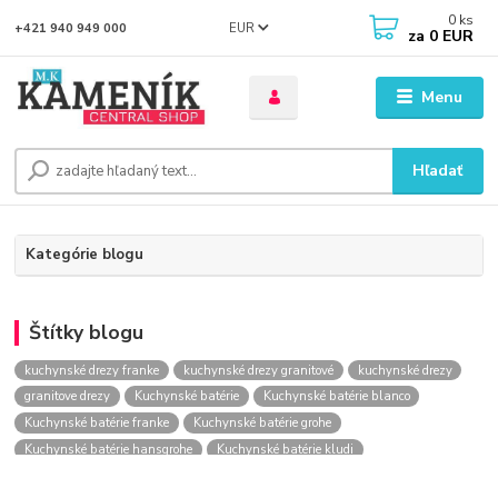
0
ks
EUR
+421 940 949 000
za
0 EUR
Menu
Hľadať
Kategórie blogu
Štítky blogu
kuchynské drezy franke
kuchynské drezy granitové
kuchynské drezy
granitove drezy
Kuchynské batérie
Kuchynské batérie blanco
Kuchynské batérie franke
Kuchynské batérie grohe
Kuchynské batérie hansgrohe
Kuchynské batérie kludi
kuchynské batérie nástenné
kuchynské batérie obi