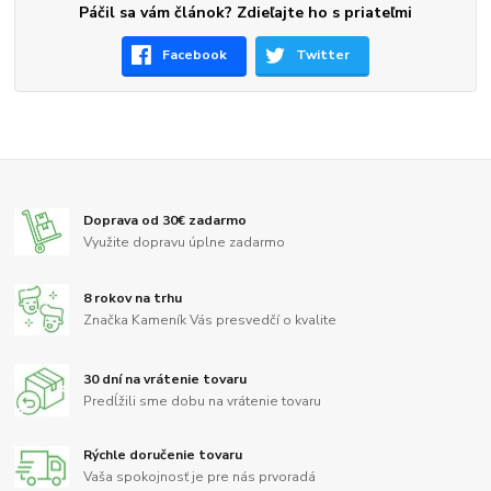
Páčil sa vám článok? Zdieľajte ho s priateľmi
Facebook
Twitter
Doprava od 30€ zadarmo
Využite dopravu úplne zadarmo
8 rokov na trhu
Značka Kameník Vás presvedčí o kvalite
30 dní na vrátenie tovaru
Predĺžili sme dobu na vrátenie tovaru
Rýchle doručenie tovaru
Vaša spokojnosť je pre nás prvoradá