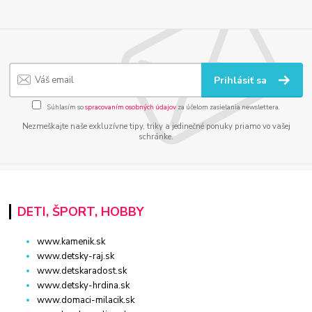
Prihlásiť sa
Súhlasím so
spracovaním osobných údajov
za účelom zasielania newslettera.
Nezmeškajte naše exkluzívne tipy, triky a jedinečné ponuky priamo vo vašej
schránke.
DETI, ŠPORT, HOBBY
www.kamenik.sk
www.detsky-raj.sk
www.detskaradost.sk
www.detsky-hrdina.sk
www.domaci-milacik.sk