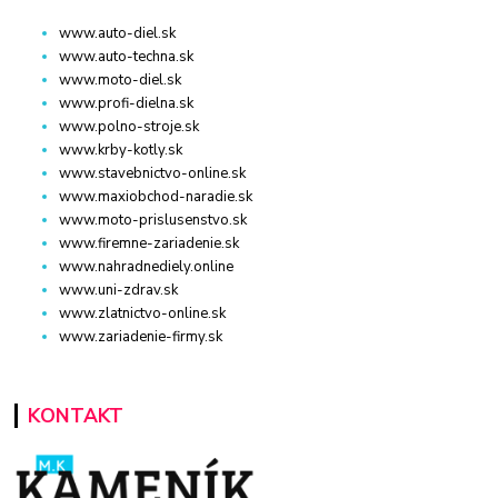
www.auto-diel.sk
www.auto-techna.sk
www.moto-diel.sk
www.profi-dielna.sk
www.polno-stroje.sk
www.krby-kotly.sk
www.stavebnictvo-online.sk
www.maxiobchod-naradie.sk
www.moto-prislusenstvo.sk
www.firemne-zariadenie.sk
www.nahradnediely.online
www.uni-zdrav.sk
www.zlatnictvo-online.sk
www.zariadenie-firmy.sk
KONTAKT