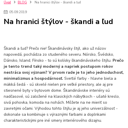
kuchynské batérie sagittarius
kuchynské batérie
vodovodné batérie
Úvod
BLOG
Na hranici štýlov - škandi a ľud
vodovodné batérie do kuchyne
kuchynské drezy nerezové
05
.
09
.
2019
kuchynské drezy sety
kuchynské drezy so skrinkou
drezy
Na hranici štýlov - škandi a ľud
kúpelňové batérie
vodovodné batérie do kúpelne
kuchynske
drez
bidetové batérie
vaňové batérie
sprchové batérie
vodovodné batérie blanco
vodovodné batérie do steny
vodovodné batérie grohe
kúpelňa v podkroví
moderná kúpelňa
Škandi a ľud? Prečo nie! Škandinávsky štýl, ako už názov
Umývadlá
Rohové umývadlá
Zlaté umývadlá
napovedá, pochádza zo studeného severu. Nórsko, Švédsko,
Zápustné umývadlá
sprchový záves
vodovodná batéria
Dánsko, Island, Fínsko - to sú kolísky škandinávskeho štýlu.
Prečo
čierna kúpelňová batéria
vaňa retro
voľne stojaca vaňa
je tento trend taký moderný a napriek postupom rokov
retro kúpeľne
Nákup tovaru pre firmy bez DPH
Bez DPH
nestráca svoj význam? V prvom rade je to jeho jednoduchosť,
Ako znížiť náklady
Ako znížiť náklady na firmu
szco nakup bez dph
minimalizmus a hospodárnosť.
Svetlé farby - hlavne biela a
szco nakup bez dph nakupovanie na firmu bez dph
nákup bez dph v eu ň
mäkká šedá - sú skvelé nielen pre veľké priestory, ale aj pre
stiesnené byty v bytovom dome. Škandinávske interiéry sú
nadčasové, sú založené na klasických nábytkoch - ušaté kreslo,
sivá pohovka, komoda na nohách. Môžete na ne mieriť so
zavretými očami. Výhodou tohto štýlu je aj jeho univerzálnosť -
dokonale sa kombinuje s výraznými farbami a doplnkami
charakteristickými pre iné smery interiérového dizajnu.