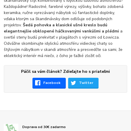
škandinávsky štýl kombinovaný s idylickou ľudovou atmosférou?
Každopádne! Radostné, farebné výrezy, výšivky, bohato zdobená
keramika, ručne vyrezávaný nábytok sú fantastické doplnky,
vďaka ktorým sa škandinávsky dom odlišuje od podobných
projektov.
Šedá pohovka a klasické ušné kreslo budú
elegantnejšie obklopené háčkovanými vankúšmi a plédmi
a
svetlé steny budú prekvitať v plagátoch s výrezmi od Łowicza.
Odvážne skombinujte idylickú atmosféru vidieckej chaty so
štýlovým nábytkom v skandi atmosfére a presvedčte sa sami, že
eklektický interiér má niečo, z čoho je ťažké zložiť oči.
Páčil sa vám článok? Zdieľajte ho s priateľmi
Facebook
Twitter
Doprava od 30€ zadarmo