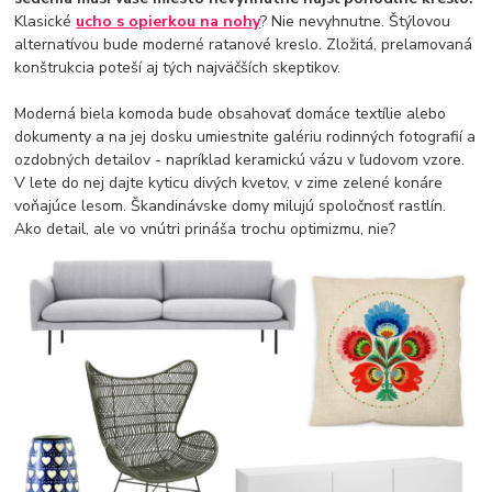
Klasické
ucho s opierkou na nohy
? Nie nevyhnutne. Štýlovou
alternatívou bude moderné ratanové kreslo. Zložitá, prelamovaná
konštrukcia poteší aj tých najväčších skeptikov.
Moderná biela komoda bude obsahovať domáce textílie alebo
dokumenty a na jej dosku umiestnite galériu rodinných fotografií a
ozdobných detailov - napríklad keramickú vázu v ľudovom vzore.
V lete do nej dajte kyticu divých kvetov, v zime zelené konáre
voňajúce lesom. Škandinávske domy milujú spoločnosť rastlín.
Ako detail, ale vo vnútri prináša trochu optimizmu, nie?