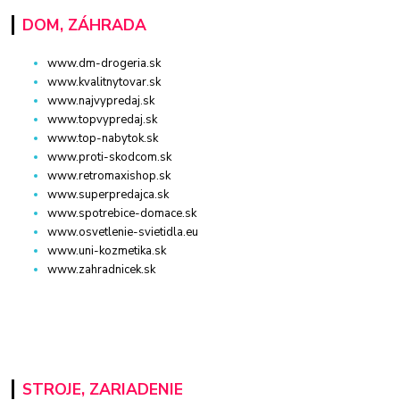
DOM, ZÁHRADA
www.dm-drogeria.sk
www.kvalitnytovar.sk
www.najvypredaj.sk
www.topvypredaj.sk
www.top-nabytok.sk
www.proti-skodcom.sk
www.retromaxishop.sk
www.superpredajca.sk
www.spotrebice-domace.sk
www.osvetlenie-svietidla.eu
www.uni-kozmetika.sk
www.zahradnicek.sk
STROJE, ZARIADENIE