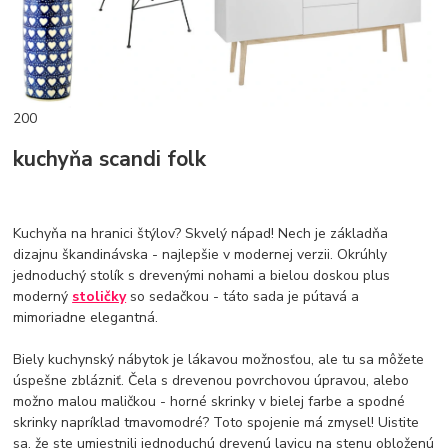
200
kuchyňa scandi folk
Kuchyňa na hranici štýlov? Skvelý nápad! Nech je základňa
dizajnu škandinávska - najlepšie v modernej verzii. Okrúhly
jednoduchý stolík s drevenými nohami a bielou doskou plus
moderný
stoličky
so sedačkou - táto sada je pútavá a
mimoriadne elegantná.
Biely kuchynský nábytok je lákavou možnosťou, ale tu sa môžete
úspešne zblázniť. Čela s drevenou povrchovou úpravou, alebo
možno malou maličkou - horné skrinky v bielej farbe a spodné
skrinky napríklad tmavomodré? Toto spojenie má zmysel! Uistite
sa, že ste umiestnili jednoduchú drevenú lavicu na stenu obloženú