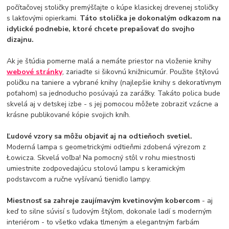
počítačovej stoličky premýšľajte o kúpe klasickej drevenej stoličky
s lakťovými opierkami.
Táto stolička je dokonalým odkazom na
idylické podnebie, ktoré chcete prepašovať do svojho
dizajnu.
Ak je štúdia pomerne malá a nemáte priestor na vloženie knihy
webové stránky
, zariadte si šikovnú knižnicumúr. Použite štýlovú
poličku na taniere a vybrané knihy (najlepšie knihy s dekoratívnym
poťahom) sa jednoducho posúvajú za zarážky. Takáto polica bude
skvelá aj v detskej izbe - s jej pomocou môžete zobraziť vzácne a
krásne publikované kópie svojich kníh.
Ľudové vzory sa môžu objaviť aj na odtieňoch svetiel.
Moderná lampa s geometrickými odtieňmi zdobená výrezom z
Łowicza. Skvelá voľba! Na pomocný stôl v rohu miestnosti
umiestnite zodpovedajúcu stolovú lampu s keramickým
podstavcom a ručne vyšívanú tienidlo lampy.
Miestnosť sa zahreje zaujímavým kvetinovým kobercom
- aj
keď to silne súvisí s ľudovým štýlom, dokonale ladí s moderným
interiérom - to všetko vďaka tlmeným a elegantným farbám