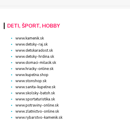
DETI, ŠPORT, HOBBY
www.kamenik.sk
www.detsky-raj.sk
www.detskaradost.sk
www.detsky-hrdina.sk
www.domaci-milacik.sk
www.hracky-online.sk
www.kupelna.shop
www.stonshop.sk
www.sanita-kupelne.sk
www.skolsky-batoh.sk
www.sportaturistika.sk
www.potraviny-online.sk
www.zlatnictvo-online.sk
www.rybarstvo-kamenik.sk