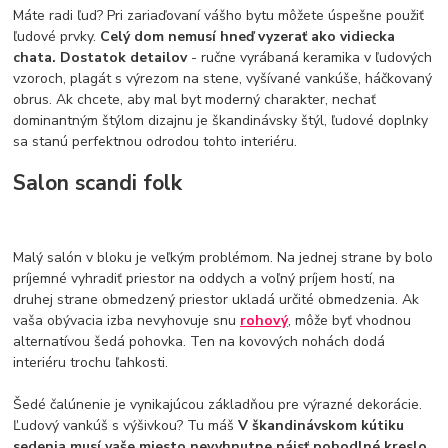
Máte radi ľud? Pri zariaďovaní vášho bytu môžete úspešne použiť
ľudové prvky.
Celý dom nemusí hneď vyzerať ako vidiecka
chata. Dostatok detailov
- ručne vyrábaná keramika v ľudových
vzoroch, plagát s výrezom na stene, vyšívané vankúše, háčkovaný
obrus. Ak chcete, aby mal byt moderný charakter, nechať
dominantným štýlom dizajnu je škandinávsky štýl, ľudové doplnky
sa stanú perfektnou odrodou tohto interiéru.
Salon scandi folk
Malý salón v bloku je veľkým problémom. Na jednej strane by bolo
príjemné vyhradiť priestor na oddych a voľný príjem hostí, na
druhej strane obmedzený priestor ukladá určité obmedzenia. Ak
vaša obývacia izba nevyhovuje snu
rohový
, môže byť vhodnou
alternatívou šedá pohovka. Ten na kovových nohách dodá
interiéru trochu ľahkosti.
Šedé čalúnenie je vynikajúcou základňou pre výrazné dekorácie.
Ľudový vankúš s výšivkou? Tu máš
V škandinávskom kútiku
sedenia musí vaše miesto nevyhnutne nájsť pohodlné kreslo.