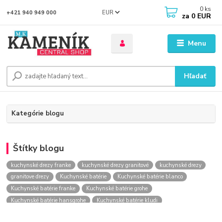
0
ks
EUR
+421 940 949 000
za
0 EUR
Menu
Hľadať
Kategórie blogu
Štítky blogu
kuchynské drezy franke
kuchynské drezy granitové
kuchynské drezy
granitove drezy
Kuchynské batérie
Kuchynské batérie blanco
Kuchynské batérie franke
Kuchynské batérie grohe
Kuchynské batérie hansgrohe
Kuchynské batérie kludi
kuchynské batérie nástenné
kuchynské batérie obi