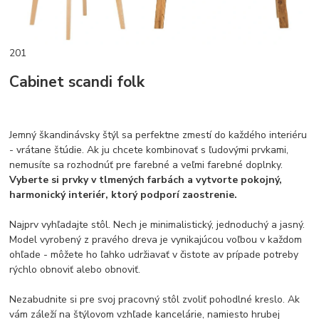
201
Cabinet scandi folk
Jemný škandinávsky štýl sa perfektne zmestí do každého interiéru
- vrátane štúdie. Ak ju chcete kombinovať s ľudovými prvkami,
nemusíte sa rozhodnúť pre farebné a veľmi farebné doplnky.
Vyberte si prvky v tlmených farbách a vytvorte pokojný,
harmonický interiér, ktorý podporí zaostrenie.
Najprv vyhľadajte stôl. Nech je minimalistický, jednoduchý a jasný.
Model vyrobený z pravého dreva je vynikajúcou voľbou v každom
ohľade - môžete ho ľahko udržiavať v čistote av prípade potreby
rýchlo obnoviť alebo obnoviť.
Nezabudnite si pre svoj pracovný stôl zvoliť pohodlné kreslo. Ak
vám záleží na štýlovom vzhľade kancelárie, namiesto hrubej