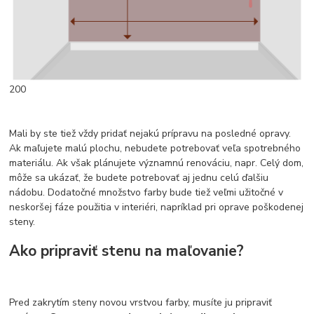
200
Mali by ste tiež vždy pridať nejakú prípravu na posledné opravy.
Ak maľujete malú plochu, nebudete potrebovať veľa spotrebného
materiálu. Ak však plánujete významnú renováciu, napr. Celý dom,
môže sa ukázať, že budete potrebovať aj jednu celú ďalšiu
nádobu. Dodatočné množstvo farby bude tiež veľmi užitočné v
neskoršej fáze použitia v interiéri, napríklad pri oprave poškodenej
steny.
Ako pripraviť stenu na maľovanie?
Pred zakrytím steny novou vrstvou farby, musíte ju pripraviť