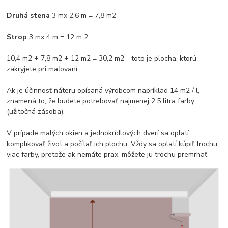
Druhá stena
3 mx 2,6 m = 7,8 m2
Strop
3 mx 4 m = 12 m 2
10,4 m2 + 7,8 m2 + 12 m2 = 30,2 m2 - toto je plocha, ktorú
zakryjete pri maľovaní.
Ak je účinnosť náteru opísaná výrobcom napríklad 14 m2 / l,
znamená to, že budete potrebovať najmenej 2,5 litra farby
(užitočná zásoba).
V prípade malých okien a jednokrídlových dverí sa oplatí
komplikovať život a počítať ich plochu. Vždy sa oplatí kúpiť trochu
viac farby, pretože ak nemáte prax, môžete ju trochu premrhať.