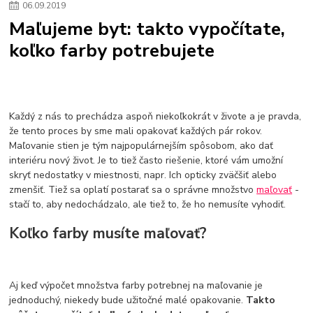
06
.
09
.
2019
kuchynské drezy sety
kuchynské drezy so skrinkou
drezy
Maľujeme byt: takto vypočítate,
kúpelňové batérie
vodovodné batérie do kúpelne
kuchynske
drez
koľko farby potrebujete
bidetové batérie
vaňové batérie
sprchové batérie
vodovodné batérie blanco
vodovodné batérie do steny
vodovodné batérie grohe
kúpelňa v podkroví
moderná kúpelňa
Umývadlá
Rohové umývadlá
Zlaté umývadlá
Zápustné umývadlá
sprchový záves
vodovodná batéria
Každý z nás to prechádza aspoň niekoľkokrát v živote a je pravda,
čierna kúpelňová batéria
vaňa retro
voľne stojaca vaňa
že tento proces by sme mali opakovať každých pár rokov.
Maľovanie stien je tým najpopulárnejším spôsobom, ako dať
retro kúpeľne
Nákup tovaru pre firmy bez DPH
Bez DPH
interiéru nový život. Je to tiež často riešenie, ktoré vám umožní
Ako znížiť náklady
Ako znížiť náklady na firmu
szco nakup bez dph
skryť nedostatky v miestnosti, napr. Ich opticky zväčšiť alebo
szco nakup bez dph nakupovanie na firmu bez dph
nákup bez dph v eu ň
zmenšiť. Tiež sa oplatí postarať sa o správne množstvo
maľovať
-
stačí to, aby nedochádzalo, ale tiež to, že ho nemusíte vyhodiť.
Koľko farby musíte maľovať?
Aj keď výpočet množstva farby potrebnej na maľovanie je
jednoduchý, niekedy bude užitočné malé opakovanie.
Takto