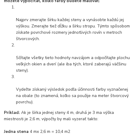
môžete vypočítať, koľko farby budete maľovať:
Najprv zmerajte šírku každej steny a vynásobte každú jej
výškou. Zmerajte tiež dĺžku a šírku stropu. Týmto spôsobom
získate povrchové rozmery jednotlivých rovín v metroch
štvorcových.
Sčítajte všetky tieto hodnoty navzájom a odpočítajte plochu
veľkých okien a dverí (ale iba tých, ktoré zaberajú väčšinu
steny).
Vydeľte získaný výsledok podľa účinnosti farby vyznačenej
na obale (to znamená, koľko sa použije na meter štvorcový
povrchu).
Príklad:
Ak je šírka jednej steny 4 m, druhá je 3 ma výška
miestnosti je 2,6 m, výpočty by mali vyzerať takto:
Jedna stena
4 mx 2,6 m = 10,4 m2