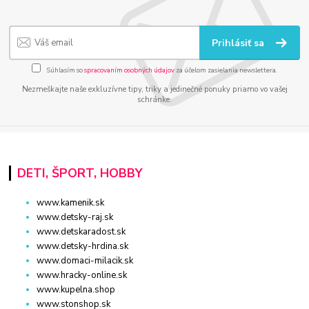
Prihlásiť sa
Súhlasím so
spracovaním osobných údajov
za účelom zasielania newslettera.
Nezmeškajte naše exkluzívne tipy, triky a jedinečné ponuky priamo vo vašej
schránke.
DETI, ŠPORT, HOBBY
www.kamenik.sk
www.detsky-raj.sk
www.detskaradost.sk
www.detsky-hrdina.sk
www.domaci-milacik.sk
www.hracky-online.sk
www.kupelna.shop
www.stonshop.sk