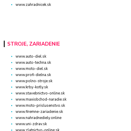
www.zahradnicek.sk
STROJE, ZARIADENIE
www.auto-diel.sk
www.auto-techna.sk
www.moto-diel.sk
www.profi-dielna.sk
www.polno-stroje.sk
www.krby-kotly.sk
www.stavebnictvo-online.sk
www.maxiobchod-naradie.sk
www.moto-prislusenstvo.sk
www.firemne-zariadenie.sk
www.nahradnediely.online
www.uni-zdrav.sk
www.zlatnictvo-online.sk