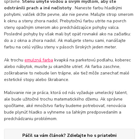
správne.
Stenu umyte vodou a sivým mydlom, aby ste
odstránili prach a iné nečistoty
. Naneste farbu hladkými
pohybmi, valček držte pevne, ale nie pevne. Maľujte strop smerom
k oknu a steny zhora nadol. Prebytočnú farbu utrite na povrch
steny opačným smerom ako predchádzajúce pohyby valca.
Posledné pohyby by však mali byť opäť rovnaké ako na začiatku:
do a z okna a zhora nadol. Ak maľujete stenu sami, nanášajte
farbu na celú výšku steny v pásoch širokých jeden meter.
Ak trochu
emulzná farba
kvapká na parketovú podlahu, koberec
alebo nábytok, musíte ju okamžite utrieť. Ak farba zaschne,
zoškrabanie to nebude len trápne, ale tiež môže zanechať malé
estetické stopy alebo škrabance.
Maľovanie nie je práca, ktorá od nás vyžaduje umelecký talent,
ale bude užitočné trochu matematického džemu. Ak správne
spočítame, aké množstvo farby budeme potrebovať, renovácia
bude plynúť hladko a vyhneme sa ľahkým predpovedaním a
predchádzaniu problémom.
Páčil sa vám článok? Zdieľajte ho s priateľmi