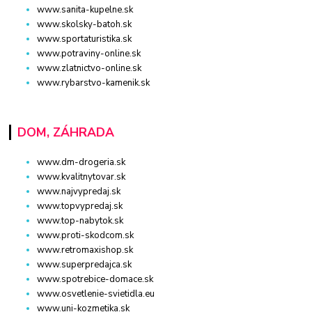
www.sanita-kupelne.sk
www.skolsky-batoh.sk
www.sportaturistika.sk
www.potraviny-online.sk
www.zlatnictvo-online.sk
www.rybarstvo-kamenik.sk
DOM, ZÁHRADA
www.dm-drogeria.sk
www.kvalitnytovar.sk
www.najvypredaj.sk
www.topvypredaj.sk
www.top-nabytok.sk
www.proti-skodcom.sk
www.retromaxishop.sk
www.superpredajca.sk
www.spotrebice-domace.sk
www.osvetlenie-svietidla.eu
www.uni-kozmetika.sk