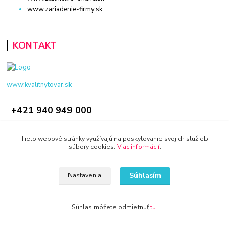
www.zariadenie-firmy.sk
KONTAKT
www.kvalitnytovar.sk
+421 940 949 000
info@kamenik.sk
Tieto webové stránky využívajú na poskytovanie svojich služieb
súbory cookies.
Viac informácií
.
Súhlasím
Nastavenia
© 2024 Všetky práva vyhradené KAMENIK.SK
Súhlas môžete odmietnuť
tu
.