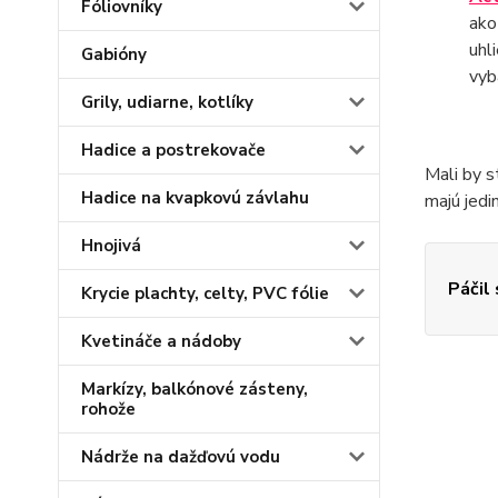
Fóliovníky
ako
uhl
Gabióny
vyb
Grily, udiarne, kotlíky
Hadice a postrekovače
Mali by s
Hadice na kvapkovú závlahu
majú jedi
Hnojivá
Páčil
Krycie plachty, celty, PVC fólie
Kvetináče a nádoby
Markízy, balkónové zásteny,
rohože
Nádrže na dažďovú vodu