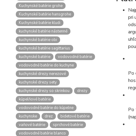
Kuchynské batérie grohe
Naj
Kuchynské batérie hansgrohe
pri
Kuchynské batérie kludi
ods
kuchynské batérie nástenné
arg
uhľ
kuchynské batérie obi
pou
kuchynské batérie sagittarius
kuchynské batérie
vodovodné batérie
vodovodné batérie do kuchyne
Po 
kuchynské drezy nerezové
hos
kuchynské drezy sety
reg
kuchynské drezy so skrinkou
drezy
kúpelňové batérie
vodovodné batérie do kúpelne
Po 
kuchynske
drez
bidetové batérie
(na
vaňové batérie
sprchové batérie
vodovodné batérie blanco