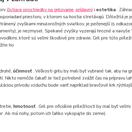
prv
čistiace prostriedky na grilovanie
.
prídavný
i
estetika
. Záhra
 usporiadaní priestoru, v ktorom sa hostia stretávajú. Dôležitá je je
tránený zvyškami minuloročných sviatkov, je pečenejší (s odkazom
umenty), je nezmysel. Spekané zvyšky vyzerajú hrozné a navyše 
ovodíkmi, ktoré sú veľmi škodlivé pre zdravie. Gril pre túto príl
žite ho
druhé,
účinnosť
. Veľkosti grilu by mali byť vybrané tak, aby na g
tí. Nikto nemôže čakať! Je tiež potrebné zvážiť čas na prípravu
uláciou prívodu vzduchu bude variť napríklad bravčové krk rýchlejši
tretie,
hmotnosť
. Gril pre oficiálne príležitosti by mal byť veľ
pr. Ak má nohy, potom ich ľahko vykopajte do zeme).