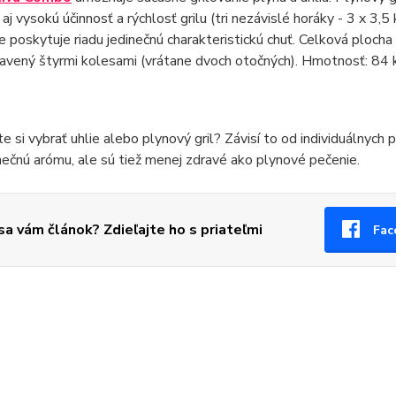
 aj vysokú účinnosť a rýchlosť grilu (tri nezávislé horáky - 3 x 3,
ie poskytuje riadu jedinečnú charakteristickú chuť. Celková plocha
avený štyrmi kolesami (vrátane dvoch otočných). Hmotnosť: 84 
te si vybrať uhlie alebo plynový gril? Závisí to od individuálnych 
nečnú arómu, ale sú tiež menej zdravé ako plynové pečenie.
 sa vám článok? Zdieľajte ho s priateľmi
Fac