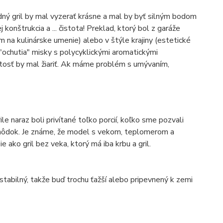
dný gril by mal vyzerať krásne a mal by byť silným bodom
j konštrukcia a ... čistota! Preklad, ktorý bol z garáže
 na kulinárske umenie) alebo v štýle krajiny (estetické
"ochutia" misky s polycyklickými aromatickými
ežitosť by mal žiariť. Ak máme problém s umývaním,
rile naraz boli privítané toľko porcií, koľko sme pozvali
 lahôdok. Je známe, že model s vekom, teplomerom a
e ako gril bez veka, ktorý má iba krbu a gril.
mi stabilný, takže buď trochu ťažší alebo pripevnený k zemi