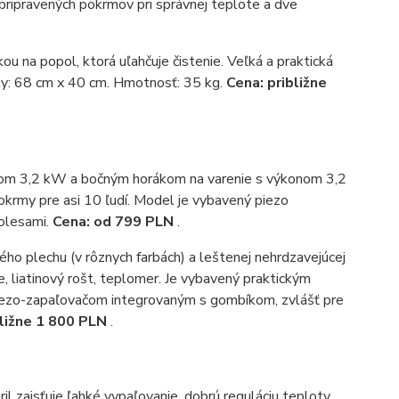
ie pripravených pokrmov pri správnej teplote a dve
 na popol, ktorá uľahčuje čistenie. Veľká a praktická
žky: 68 cm x 40 cm. Hmotnosť: 35 kg.
Cena: približne
onom 3,2 kW a bočným horákom na varenie s výkonom 3,2
krmy pre asi 10 ľudí. Model je vybavený piezo
olesami.
Cena: od 799 PLN
.
ho plechu (v rôznych farbách) a leštenej nehrdzavejúcej
e, liatinový rošt, teplomer. Je vybavený praktickým
iezo-zapaľovačom integrovaným s gombíkom, zvlášť pre
bližne 1 800 PLN
.
il zaisťuje ľahké vypaľovanie, dobrú reguláciu teploty,