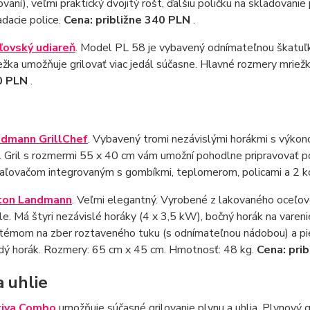
lovaní), veľmi praktický dvojitý rošt, ďalšiu poličku na skladovan
adacie police.
Cena: približne 340 PLN
.
ľovský udiareň
. Model PL 58 je vybavený odnímateľnou škatuľkou
ežka umožňuje grilovať viac jedál súčasne. Hlavné rozmery mrie
0 PLN
.
dmann GrillChef
. Vybavený tromi nezávislými horákmi s výk
 Gril s rozmermi 55 x 40 cm vám umožní pohodlne pripravovať po
aľovačom integrovaným s gombíkmi, teplomerom, policami a 2 k
ton Landmann
. Veľmi elegantný. Vyrobené z lakovaného oceľové
le. Má štyri nezávislé horáky (4 x 3,5 kW), bočný horák na vareni
témom na zber roztaveného tuku (s odnímateľnou nádobou) a p
dý horák. Rozmery: 65 cm x 45 cm. Hmotnosť: 48 kg.
Cena: pri
a uhlie
tiva Combo
umožňuje súčasné grilovanie plynu a uhlia. Plynový gr