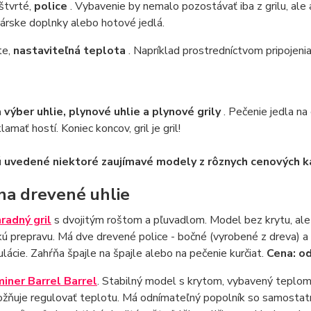
štvrté,
police
. Vybavenie by nemalo pozostávať iba z grilu, ale 
árske doplnky alebo hotové jedlá.
te,
nastaviteľná teplota
. Napríklad prostredníctvom pripojeni
výber uhlie, plynové uhlie a plynové grily
. Pečenie jedla na
amať hostí. Koniec koncov, gril je gril!
ú uvedené niektoré zaujímavé modely z rôznych cenových k
 na drevené uhlie
radný gril
s dvojitým roštom a pľuvadlom. Model bez krytu, al
kú prepravu. Má dve drevené police - bočné (vyrobené z dreva) a
ulácie. Zahŕňa špajle na špajle alebo na pečenie kurčiat.
Cena: o
iner Barrel Barrel
. Stabilný model s krytom, vybavený teplom
žňuje regulovať teplotu. Má odnímateľný popolník so samostatn