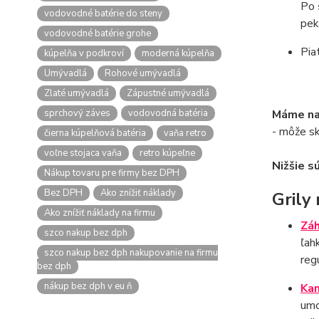
Po 
vodovodné batérie do steny
pek
vodovodné batérie grohe
Pia
kúpelňa v podkroví
moderná kúpelňa
Umývadlá
Rohové umývadlá
Zlaté umývadlá
Zápustné umývadlá
sprchový záves
vodovodná batéria
Máme na 
- môže skl
čierna kúpelňová batéria
vaňa retro
voľne stojaca vaňa
retro kúpeľne
Nižšie s
Nákup tovaru pre firmy bez DPH
Bez DPH
Ako znížiť náklady
Grily
Ako znížiť náklady na firmu
Záh
szco nakup bez dph
ľah
szco nakup bez dph nakupovanie na firmu
reg
bez dph
nákup bez dph v eu ň
Kam
umo