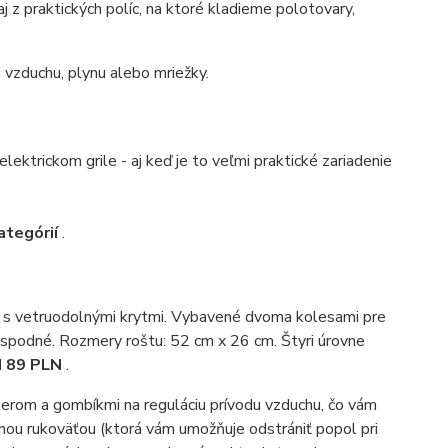
aj z praktických políc, na ktoré kladieme polotovary,
a vzduchu, plynu alebo mriežky.
 elektrickom grile - aj keď je to veľmi praktické zariadenie
ategórií
.
e s vetruodolnými krytmi. Vybavené dvoma kolesami pre
 spodné. Rozmery roštu: 52 cm x 26 cm. Štyri úrovne
d 89 PLN
.
erom a gombíkmi na reguláciu prívodu vzduchu, čo vám
ou rukoväťou (ktorá vám umožňuje odstrániť popol pri