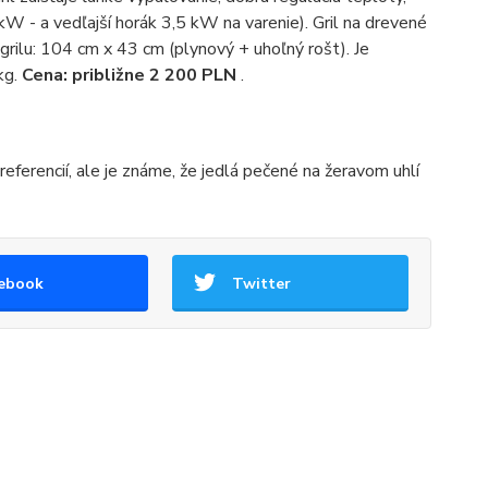
5 kW - a vedľajší horák 3,5 kW na varenie). Gril na drevené
 grilu: 104 cm x 43 cm (plynový + uhoľný rošt). Je
kg.
Cena: približne 2 200 PLN
.
preferencií, ale je známe, že jedlá pečené na žeravom uhlí
ebook
Twitter