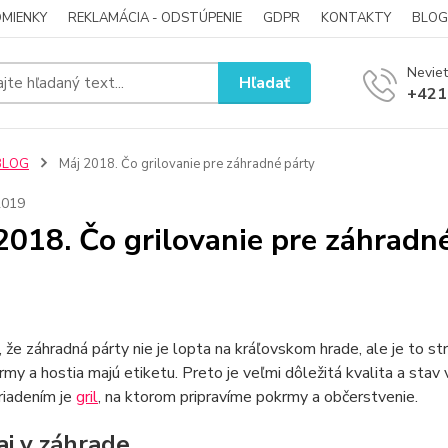
MIENKY
REKLAMÁCIA - ODSTÚPENIE
GDPR
KONTAKTY
BLOG
Neviet
Hľadať
+421
BLOG
Máj 2018. Čo grilovanie pre záhradné párty
2019
2018. Čo grilovanie pre záhradn
, že záhradná párty nie je lopta na kráľovskom hrade, ale je to s
rmy a hostia majú etiketu. Preto je veľmi dôležitá kvalita a sta
riadením je
gril
, na ktorom pripravíme pokrmy a občerstvenie.
aj v záhrade