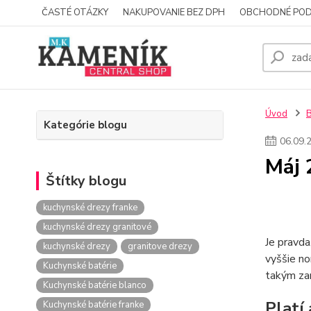
ČASTÉ OTÁZKY
NAKUPOVANIE BEZ DPH
OBCHODNÉ POD
Úvod
Kategórie blogu
06
.
09
.
Máj 
Štítky blogu
kuchynské drezy franke
kuchynské drezy granitové
Je pravda
kuchynské drezy
granitove drezy
vyššie no
Kuchynské batérie
takým za
Kuchynské batérie blanco
Platí 
Kuchynské batérie franke