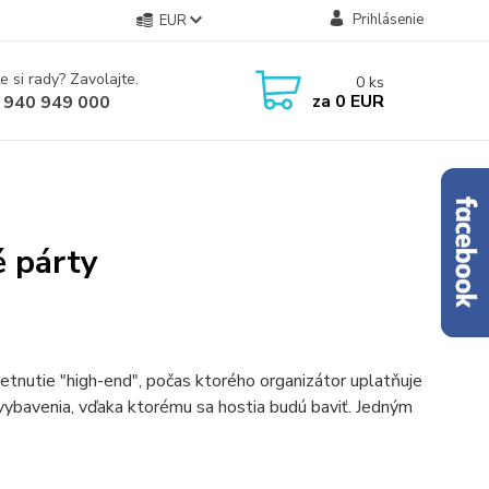
Prihlásenie
EUR
e si rady? Zavolajte.
0
ks
za
0 EUR
 940 949 000
é párty
tretnutie "high-end", počas ktorého organizátor uplatňuje
v vybavenia, vďaka ktorému sa hostia budú baviť. Jedným