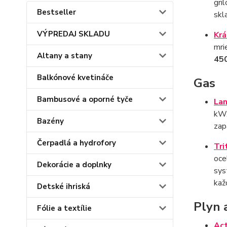
gri
Bestseller
skl
VÝPREDAJ SKLADU
Krá
mri
Altany a stany
45
Balkónové kvetináče
Gas
Bambusové a oporné tyče
Lan
kW.
Bazény
zap
Čerpadlá a hydrofory
Tri
oce
Dekorácie a doplnky
sys
kaž
Detské ihriská
Plyn 
Fólie a textílie
Ac