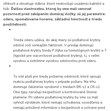
vlhkosti a obsahuje vlákna, ktoré nedovoľujú usadeniu baktérií a
húb.
Ďalšou vlastnosťou, ktorej by sme mali venovať
pozornosť pred zakúpením domácej vložky, sú jej parametre:
oderu, spomaľovanie horenia, základnú hmotnosť a triedu
použiteľnosti.
Trieda oderu udáva, do akej miery sú podlahové krytiny
odolné voči vonkajším faktorom. V predaji dominujú
podlahové krytiny triedy P (týka sa homológnych krytín) a T
(typické pre viacvrstvové podlahové krytiny), t.j. s veľmi
vysokou a extrémne vysokou odolnosťou proti oderu.
To isté platí pre triedy požiarnej odolnosti, ktoré opisujú
reakciu podlahovej krytiny v prípade požiaru. Na trhu
dominuje čalúnenie vyrobené v triedach Bfl-s1 a Cfl-s1.
Oba typy zaručujú bezpečnosť a kontrolované šírenie
plamene. Pri výbere podlahovej krytiny by sme sa mali
vyhnúť výrobkom, ktoré nemajú schválenia, osvedčenia a
nemajú priložené informácie o bezpečnosti a ochrane pred