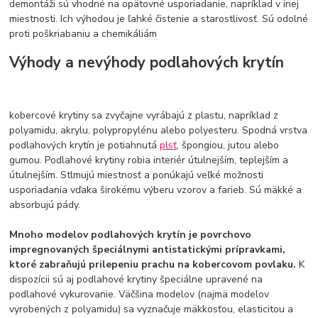
demontáži sú vhodné na opätovné usporiadanie, napríklad v inej
miestnosti. Ich výhodou je ľahké čistenie a starostlivosť. Sú odolné
proti poškriabaniu a chemikáliám
Výhody a nevýhody podlahových krytín
kobercové krytiny sa zvyčajne vyrábajú z plastu, napríklad z
polyamidu, akrylu, polypropylénu alebo polyesteru. Spodná vrstva
podlahových krytín je potiahnutá
plsť
, špongiou, jutou alebo
gumou. Podlahové krytiny robia interiér útulnejším, teplejším a
útulnejším. Stlmujú miestnosť a ponúkajú veľké možnosti
usporiadania vďaka širokému výberu vzorov a farieb. Sú mäkké a
absorbujú pády.
Mnoho modelov podlahových krytín je povrchovo
impregnovaných špeciálnymi antistatickými prípravkami,
ktoré zabraňujú prilepeniu prachu na kobercovom povlaku.
K
dispozícii sú aj podlahové krytiny špeciálne upravené na
podlahové vykurovanie. Väčšina modelov (najmä modelov
vyrobených z polyamidu) sa vyznačuje mäkkosťou, elasticitou a