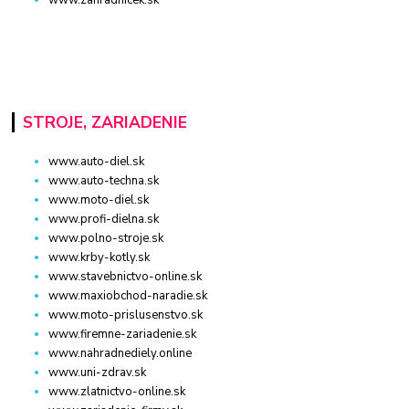
STROJE, ZARIADENIE
www.auto-diel.sk
www.auto-techna.sk
www.moto-diel.sk
www.profi-dielna.sk
www.polno-stroje.sk
www.krby-kotly.sk
www.stavebnictvo-online.sk
www.maxiobchod-naradie.sk
www.moto-prislusenstvo.sk
www.firemne-zariadenie.sk
www.nahradnediely.online
www.uni-zdrav.sk
www.zlatnictvo-online.sk