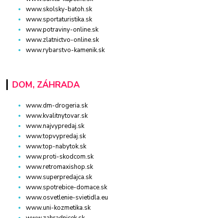
www.skolsky-batoh.sk
www.sportaturistika.sk
www.potraviny-online.sk
www.zlatnictvo-online.sk
www.rybarstvo-kamenik.sk
DOM, ZÁHRADA
www.dm-drogeria.sk
www.kvalitnytovar.sk
www.najvypredaj.sk
www.topvypredaj.sk
www.top-nabytok.sk
www.proti-skodcom.sk
www.retromaxishop.sk
www.superpredajca.sk
www.spotrebice-domace.sk
www.osvetlenie-svietidla.eu
www.uni-kozmetika.sk
www.zahradnicek.sk