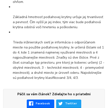
ohňom.
Základná hmotnosť podlahovej krytiny určuje jej trvanlivosť
a pevnosť. Čím vyšší je jej index, tým viac bude podlahová
krytina odolná voči hneteniu a poškodeniu.
Trieda inžinierskych sietí je informácia o odporúčanom
mieste na použitie podlahovej krytiny. Je určená číslami od 1
do 4, kde 1 znamená najmenej využívané miestnosti a 4
najpoužívanejšie miestnosti. Značky sú dve číslice. Prvé z
čísel označuje typ priestoru, pre ktorý je koberec určený (2 -
obytné miestnosti, 3 - technické miestnosti, 4 - priemyselné
miestnosti), a druhé miesto je úroveň oderu. Najodolnejšie
sú podlahové krytiny klasifikované 3/4, 4/3.
Páčil sa vám článok? Zdieľajte ho s priateľmi
Facebook
Twitter