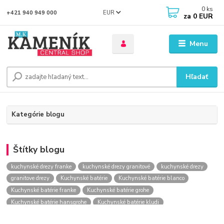
0
ks
EUR
+421 940 949 000
za
0 EUR
Menu
Hľadať
Kategórie blogu
Štítky blogu
kuchynské drezy franke
kuchynské drezy granitové
kuchynské drezy
granitove drezy
Kuchynské batérie
Kuchynské batérie blanco
Kuchynské batérie franke
Kuchynské batérie grohe
Kuchynské batérie hansgrohe
Kuchynské batérie kludi
kuchynské batérie nástenné
kuchynské batérie obi