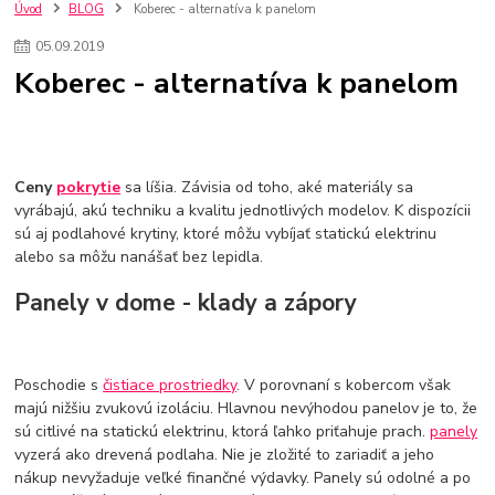
kuchynské batérie sagittarius
kuchynské batérie
vodovodné batérie
Úvod
BLOG
Koberec - alternatíva k panelom
vodovodné batérie do kuchyne
kuchynské drezy nerezové
05
.
09
.
2019
kuchynské drezy sety
kuchynské drezy so skrinkou
drezy
Koberec - alternatíva k panelom
kúpelňové batérie
vodovodné batérie do kúpelne
kuchynske
drez
bidetové batérie
vaňové batérie
sprchové batérie
vodovodné batérie blanco
vodovodné batérie do steny
vodovodné batérie grohe
kúpelňa v podkroví
moderná kúpelňa
Ceny
pokrytie
sa líšia. Závisia od toho, aké materiály sa
Umývadlá
Rohové umývadlá
Zlaté umývadlá
vyrábajú, akú techniku a kvalitu jednotlivých modelov. K dispozícii
Zápustné umývadlá
sprchový záves
vodovodná batéria
sú aj podlahové krytiny, ktoré môžu vybíjať statickú elektrinu
čierna kúpelňová batéria
vaňa retro
voľne stojaca vaňa
alebo sa môžu nanášať bez lepidla.
retro kúpeľne
Nákup tovaru pre firmy bez DPH
Bez DPH
Ako znížiť náklady
Ako znížiť náklady na firmu
szco nakup bez dph
Panely v dome - klady a zápory
szco nakup bez dph nakupovanie na firmu bez dph
nákup bez dph v eu ň
Poschodie s
čistiace prostriedky
. V porovnaní s kobercom však
majú nižšiu zvukovú izoláciu. Hlavnou nevýhodou panelov je to, že
sú citlivé na statickú elektrinu, ktorá ľahko priťahuje prach.
panely
vyzerá ako drevená podlaha. Nie je zložité to zariadiť a jeho
nákup nevyžaduje veľké finančné výdavky. Panely sú odolné a po