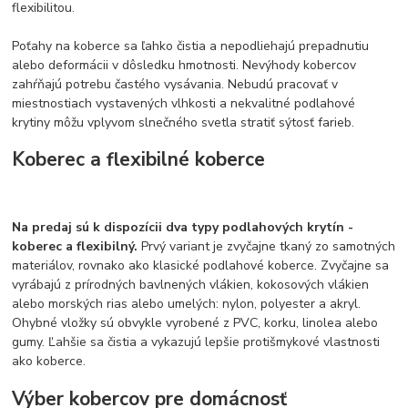
flexibilitou.
Poťahy na koberce sa ľahko čistia a nepodliehajú prepadnutiu
alebo deformácii v dôsledku hmotnosti. Nevýhody kobercov
zahŕňajú potrebu častého vysávania. Nebudú pracovať v
miestnostiach vystavených vlhkosti a nekvalitné podlahové
krytiny môžu vplyvom slnečného svetla stratiť sýtosť farieb.
Koberec a flexibilné koberce
Na predaj sú k dispozícii dva typy podlahových krytín -
koberec a flexibilný.
Prvý variant je zvyčajne tkaný zo samotných
materiálov, rovnako ako klasické podlahové koberce. Zvyčajne sa
vyrábajú z prírodných bavlnených vlákien, kokosových vlákien
alebo morských rias alebo umelých: nylon, polyester a akryl.
Ohybné vložky sú obvykle vyrobené z PVC, korku, linolea alebo
gumy. Ľahšie sa čistia a vykazujú lepšie protišmykové vlastnosti
ako koberce.
Výber kobercov pre domácnosť