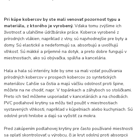
Pri kúpe kobercov by ste mali venovať pozornosť typu a
materiálu, z ktorého je vyrobený.
Vďaka tomu zvýšime ich
životnosť a uľahčíme údržbárske práce. Koberce vyrobené z
prírodných vlákien, napríklad z vlny, sú najvhodnejšie pre byty a
domy. Sú elastické a nedeformujú sa, absorbujú a uvoľňujú
vlhkosť. Sú mäkké a príjemné na dotyk, a preto dobre fungujú v
miestnostiach, ako sú obývačka, spálňa a kancelária.
Hala a hala sú interiéry, kde by sme sa mali vzdať používania
prírodných kobercov v prospech kobercov zo syntetických
materiálov. Ľahšie sa čistia a majú väčšiu odolnosť proti špine,
môžete na ne chodiť, napr. V topánkach a záhyboch so stoličkami.
Preto ich tiež môžeme usporiadať v kanceláriách a na chodbách.
PVC podlahové krytiny sa môžu tiež použiť v miestnostiach
vystavených vlhkosti, napríklad v kúpeľniach alebo kuchyniach. Sú
odolné proti hnilobe a dajú sa vyčistiť za mokra.
Pred zakúpením podlahovej krytiny pre často používané miestnosti
sa oplatí skontrolovať u výrobcu, či je kryt odolný proti absorpcii