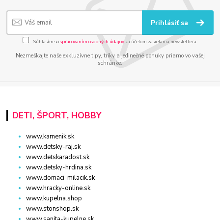
Prihlásiť sa
Súhlasím so
spracovaním osobných údajov
za účelom zasielania newslettera.
Nezmeškajte naše exkluzívne tipy, triky a jedinečné ponuky priamo vo vašej
schránke.
DETI, ŠPORT, HOBBY
www.kamenik.sk
www.detsky-raj.sk
www.detskaradost.sk
www.detsky-hrdina.sk
www.domaci-milacik.sk
www.hracky-online.sk
www.kupelna.shop
www.stonshop.sk
www.sanita-kupelne.sk