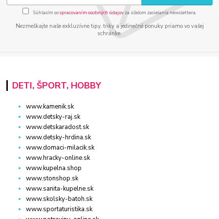
Súhlasím so
spracovaním osobných údajov
za účelom zasielania newslettera.
Nezmeškajte naše exkluzívne tipy, triky a jedinečné ponuky priamo vo vašej
schránke.
DETI, ŠPORT, HOBBY
www.kamenik.sk
www.detsky-raj.sk
www.detskaradost.sk
www.detsky-hrdina.sk
www.domaci-milacik.sk
www.hracky-online.sk
www.kupelna.shop
www.stonshop.sk
www.sanita-kupelne.sk
www.skolsky-batoh.sk
www.sportaturistika.sk