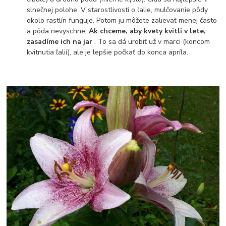
slnečnej polohe. V starostlivosti o ľalie, mulčovanie pôdy
okolo rastlín funguje. Potom ju môžete zalievať menej často
a pôda nevyschne.
Ak chceme, aby kvety kvitli v lete,
zasadíme ich na jar
. To sa dá urobiť už v marci (koncom
kvitnutia ľalií), ale je lepšie počkať do konca apríla.