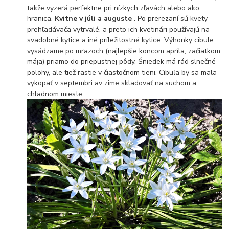
takže vyzerá perfektne pri nízkych zľavách alebo ako
hranica.
Kvitne v júli a auguste
. Po prerezaní sú kvety
prehľadávača vytrvalé, a preto ich kvetinári používajú na
svadobné kytice a iné príležitostné kytice. Výhonky cibule
vysádzame po mrazoch (najlepšie koncom apríla, začiatkom
mája) priamo do priepustnej pôdy. Śniedek má rád slnečné
polohy, ale tiež rastie v čiastočnom tieni. Cibuľa by sa mala
vykopať v septembri av zime skladovať na suchom a
chladnom mieste.