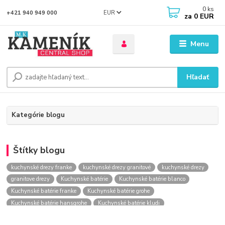
0
ks
EUR
+421 940 949 000
za
0 EUR
Menu
Hľadať
Kategórie blogu
Štítky blogu
kuchynské drezy franke
kuchynské drezy granitové
kuchynské drezy
granitove drezy
Kuchynské batérie
Kuchynské batérie blanco
Kuchynské batérie franke
Kuchynské batérie grohe
Kuchynské batérie hansgrohe
Kuchynské batérie kludi
kuchynské batérie nástenné
kuchynské batérie obi