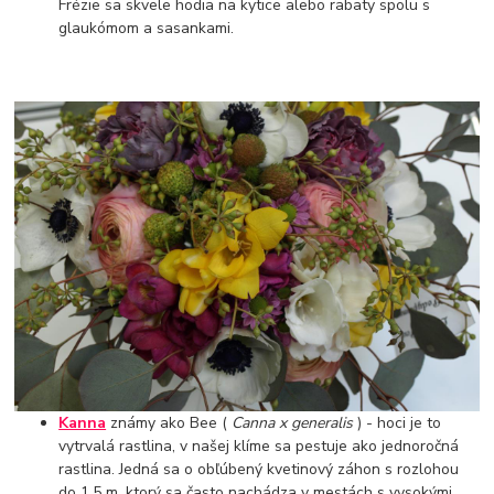
Frézie sa skvele hodia na kytice alebo rabaty spolu s
glaukómom a sasankami.
Kanna
známy ako Bee (
Canna x generalis
) - hoci je to
vytrvalá rastlina, v našej klíme sa pestuje ako jednoročná
rastlina. Jedná sa o obľúbený kvetinový záhon s rozlohou
do 1,5 m, ktorý sa často nachádza v mestách s vysokými