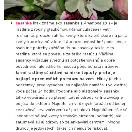
sasanka
inak známe ako
sasanka
(
Anemone sp
.) - je
rastlina z rodiny glaukómov. (Ranunculaceae), veľmi
rozmanité, pretože zahŕňa kvety, ktoré kvitnú skoro na jar, a
kvety, ktoré kvitnú v lete. Táto rozmanitosť tiež podmieňuje
osobitné potreby každého druhu sasanky, takže je to
rastlina, ktorá sa považuje za ťažko rastúcu. Väčšina
sasanky vyžaduje slnečnú až polostieňovanú a dobre
odvodnenú, ale vlhkú humusovú pôdu bohatú na živiny.
Jarné rastliny sú citlivé na nízke teploty, preto je
najlepšie preniesť ich po mrazu na zem
. Hľuzy (alebo
podzemky) pred výsadbou sa najlepšie namáčajú vo vlažnej
vode počas 24 hodín. Podobne ako alstroméry, sasanky
ľahko vytvárajú sivú pleseň. Letné odrody kvitnú zvyčajne
od júla do októbra. Nájdete ich v rôznych farbách od bielej
cez ružovú, krvavočervenú až po fialovú. Najobľúbenejšie sú
jednotlivé sálavé kvety s tmavým stredom (perianth), ale
zaujímavé sú aj odrody so zelenkavými centrami. Mnoho
druhov je jedovatých, takže ich nemusíte riskovať.