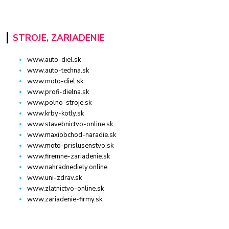
STROJE, ZARIADENIE
www.auto-diel.sk
www.auto-techna.sk
www.moto-diel.sk
www.profi-dielna.sk
www.polno-stroje.sk
www.krby-kotly.sk
www.stavebnictvo-online.sk
www.maxiobchod-naradie.sk
www.moto-prislusenstvo.sk
www.firemne-zariadenie.sk
www.nahradnediely.online
www.uni-zdrav.sk
www.zlatnictvo-online.sk
www.zariadenie-firmy.sk