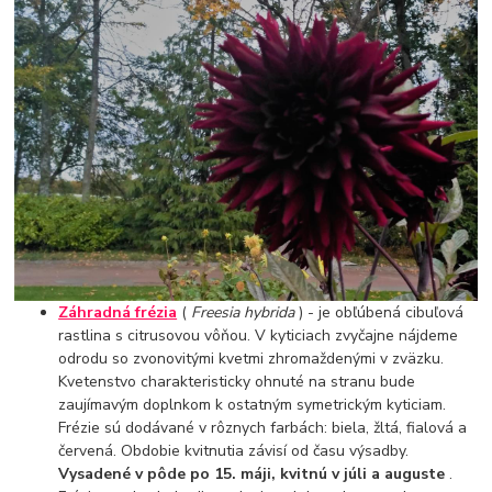
Záhradná frézia
(
Freesia hybrida
) - je obľúbená cibuľová
rastlina s citrusovou vôňou. V kyticiach zvyčajne nájdeme
odrodu so zvonovitými kvetmi zhromaždenými v zväzku.
Kvetenstvo charakteristicky ohnuté na stranu bude
zaujímavým doplnkom k ostatným symetrickým kyticiam.
Frézie sú dodávané v rôznych farbách: biela, žltá, fialová a
červená. Obdobie kvitnutia závisí od času výsadby.
Vysadené v pôde po 15. máji, kvitnú v júli a auguste
.