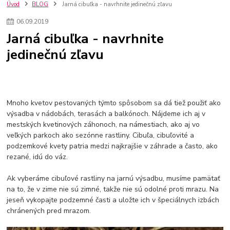
kuchynské batérie sagittarius
kuchynské batérie
vodovodné batérie
Úvod
BLOG
Jarná cibuľka - navrhnite jedinečnú zľavu
vodovodné batérie do kuchyne
kuchynské drezy nerezové
06
.
09
.
2019
kuchynské drezy sety
kuchynské drezy so skrinkou
drezy
Jarná cibuľka - navrhnite
kúpelňové batérie
vodovodné batérie do kúpelne
kuchynske
drez
jedinečnú zľavu
bidetové batérie
vaňové batérie
sprchové batérie
vodovodné batérie blanco
vodovodné batérie do steny
vodovodné batérie grohe
kúpelňa v podkroví
moderná kúpelňa
Umývadlá
Rohové umývadlá
Zlaté umývadlá
Zápustné umývadlá
sprchový záves
vodovodná batéria
Mnoho kvetov pestovaných týmto spôsobom sa dá tiež použiť ako
čierna kúpelňová batéria
vaňa retro
voľne stojaca vaňa
výsadba v nádobách, terasách a balkónoch. Nájdeme ich aj v
mestských kvetinových záhonoch, na námestiach, ako aj vo
retro kúpeľne
Nákup tovaru pre firmy bez DPH
Bez DPH
veľkých parkoch ako sezónne rastliny. Cibuľa, cibuľovité a
Ako znížiť náklady
Ako znížiť náklady na firmu
szco nakup bez dph
podzemkové kvety patria medzi najkrajšie v záhrade a často, ako
szco nakup bez dph nakupovanie na firmu bez dph
nákup bez dph v eu ň
rezané, idú do váz.
Ak vyberáme cibuľové rastliny na jarnú výsadbu, musíme pamätať
na to, že v zime nie sú zimné, takže nie sú odolné proti mrazu. Na
jeseň vykopajte podzemné časti a uložte ich v špeciálnych izbách
chránených pred mrazom.