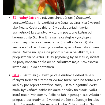
Záhradný šafran
s názvom cinnabárium (
Crocosmia
crocosmiiflora
) - je exotická a krásna rastlina, ktorá vyzerá
ako frézia. Kvety zozbierané v zoskupeniach tvoria
asymetrické kvetenstvo, v ktorom postupne kvitnú od
koreňa po špičku. Rastlina sa najčastejšie vyskytuje v
oranžovej, žltej a červenej farbe (rumelka červená). Vo
vesmíre sú okrem krásnych kvetov aj ozdobné listy v tvare
meča. Rastie najlepšie na plnom slnku a na vlhkom, ale
priepustnom povrchu. Hľuzy (výhonky) by sa mali vysádzať
do pôdy koncom apríla alebo začiatkom mája. Krokosomia
kvitne od júla do septembra.
ľalia
(
Lilium sp
.) - existuje veľa druhov a odrôd ľalie s
rôznymi formami a farbami kvetov, takže rastlina tento bude
ideálny pre reprezentatívne zľavy. Tieto elegantné kvety
môžu byť voňavé, takže ich dajte do vázy na sladkú vôňu,
ktorá naplní váš domov. Ľalie sa ľahko pestuje, ale vyžaduje
priepustnosť (nadmerná vlhkosť v pôde spôsobuje hnilobu
cibule) a úrodnú pôdu (mierne kyslá). Cítia sa najlepšie v