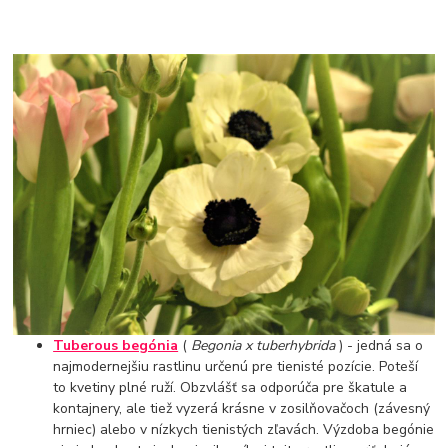
Tuberous begónia
(
Begonia x tuberhybrida
) - jedná sa o
najmodernejšiu rastlinu určenú pre tienisté pozície. Poteší
to kvetiny plné ruží. Obzvlášť sa odporúča pre škatule a
kontajnery, ale tiež vyzerá krásne v zosilňovačoch (závesný
hrniec) alebo v nízkych tienistých zľavách. Výzdoba begónie