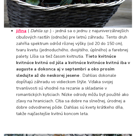
jiřina
(
Dahlia sp
.) - jedná sa o jednu z najuniverzálnejších
cibuľových rastlín (odnože) pre letnú záhradu. Tento druh
zahŕňa spektrum odrôd rôznej výšky (od 20 do 150 cm),
tvaru kvetu (jednoduchého, dvojitého, úplného) a farebnej
palety. Líšia sa tiež časom kvitnutia.
Tieto kvitnúce
kvitnúce kvitnú od júla a kvitnúce kvitnúce kvitnú iba v
auguste a dokonca aj v septembri a oko prosím
sledujte až do neskorej jesene
. Dahlias dokonale
dopĺňajú záhradu vo vidieckom štýle. Vďaka svojej
trvanlivosti sú vhodné na rezanie a skladanie v
romantických kyticiach. Nízke odrody môžu byť použité ako
zľavy na hraniciach. Cítia sa dobre na slnečnej, úrodnej a
dobre odvodnenej pôde. Dahlias sú kvety krátkeho dňa,
takže najčastejšie kvitnú koncom leta.