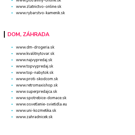
www.potraviny-online.sk
www.zlatnictvo-online.sk
www.rybarstvo-kamenik.sk
DOM, ZÁHRADA
www.dm-drogeria.sk
www.kvalitnytovar.sk
www.najvypredaj.sk
www.topvypredaj.sk
www.top-nabytok.sk
www.proti-skodcom.sk
www.retromaxishop.sk
www.superpredajca.sk
www.spotrebice-domace.sk
www.osvetlenie-svietidla.eu
www.uni-kozmetika.sk
www.zahradnicek.sk