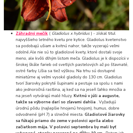
Záhradný mečík
(
Gladiolus x hybridus
) - získal titul
najvyššieho letného kvetu pre kytice. Gladiolus kvetenstvo
sa podobajú ušiam a kvitnú nahor, takže vyzerajú veľmi
odolné.Ale nie sú to gladiolové kvety, ktoré dostali svoje
meno, ale kvôli dlhým listom meča. Gladiolus je k dispozícii v
širokej škále farieb od svetlých pastelových až po šťavnaté,
ostré farby. Líšia sa tiež výškou. Na trhu sú dostupné
miniatúrne aj veľmi vysoké gladioly do 130 cm. Gladiolus
tvorí žiarovky pokryté šupinami a pestuje sa spolu s nami
ako jednoročná rastlina, aj keď sa na jeseň ľahko množia a
na jeseň vytvárajú malé hľuzy.
Kvitnú v júli a auguste,
takže sa výborne darí so zľavami dahlia
. Vyžadujú
úrodnú pôdu (najlepšie hnojenú hnojom), humus, dobre
odvodnené (pH 7) a slnečné miesta.
Gladiolové žiarovky
sa fúkajú priamo do zeme v polovici apríla alebo
začiatkom mája. V polovici septembra by mali byť