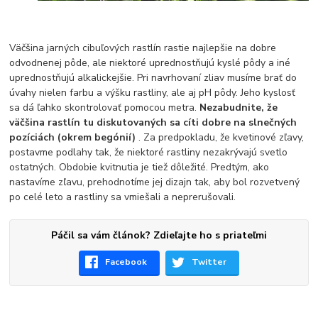
Väčšina jarných cibuľových rastlín rastie najlepšie na dobre
odvodnenej pôde, ale niektoré uprednostňujú kyslé pôdy a iné
uprednostňujú alkalickejšie. Pri navrhovaní zliav musíme brať do
úvahy nielen farbu a výšku rastliny, ale aj pH pôdy. Jeho kyslosť
sa dá ľahko skontrolovať pomocou metra.
Nezabudnite, že
väčšina rastlín tu diskutovaných sa cíti dobre na slnečných
pozíciách (okrem begónií)
. Za predpokladu, že kvetinové zľavy,
postavme podlahy tak, že niektoré rastliny nezakrývajú svetlo
ostatných. Obdobie kvitnutia je tiež dôležité. Predtým, ako
nastavíme zľavu, prehodnotíme jej dizajn tak, aby bol rozvetvený
po celé leto a rastliny sa vmiešali a neprerušovali.
Páčil sa vám článok? Zdieľajte ho s priateľmi
Facebook
Twitter