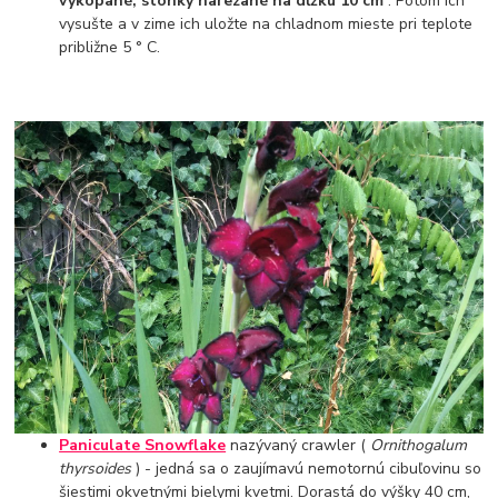
vykopané, stonky narezané na dĺžku 10 cm
. Potom ich
vysušte a v zime ich uložte na chladnom mieste pri teplote
približne 5 ° C.
Paniculate Snowflake
nazývaný crawler (
Ornithogalum
thyrsoides
) - jedná sa o zaujímavú nemotornú cibuľovinu so
šiestimi okvetnými bielymi kvetmi. Dorastá do výšky 40 cm,