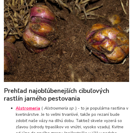
Prehľad najobľúbenejších cibuľových
rastlín jarného pestovania
Alstromeria
(
Alstroemeria sp
.) - to je populárna rastlina v
kvetinárstve. Je to veľmi trvanlivé, takže po rezaní bude
zdobiť naše vázy na dlhú dobu. Taktiež skvele vyzerá so
zľavou (odrody trpaslíkov vo vnútri, vysoko vzadu). Kvitne