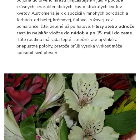
od júna do prvého mrazu (najčastejšie v júli) v podobe
krásnych, charakteristických, často strakatých kvetov
kvetov. Alstromeria je k dispozícii v mnohých odrodách a
farbách: od bielej, krémovej, fialovej, ružovej, cez
pomaranče, žlté, zelené až po fialové.
Hľuzy alebo odnože
rastlín najskôr vložte do nádob a po 15. máji do zeme
.
Táto rastlina má rada teplé, slnečné, ale aj vlhké a
priepustné polohy, pretože príliš vysoká vlhkosť môže
spôsobiť sivú pleseň.