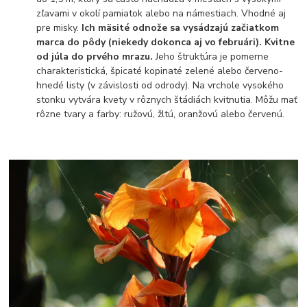
zľavami v okolí pamiatok alebo na námestiach. Vhodné aj
pre misky.
Ich mäsité odnože sa vysádzajú začiatkom
marca do pôdy (niekedy dokonca aj vo februári). Kvitne
od júla do prvého mrazu.
Jeho štruktúra je pomerne
charakteristická, špicaté kopinaté zelené alebo červeno-
hnedé listy (v závislosti od odrody). Na vrchole vysokého
stonku vytvára kvety v rôznych štádiách kvitnutia. Môžu mať
rôzne tvary a farby: ružovú, žltú, oranžovú alebo červenú.