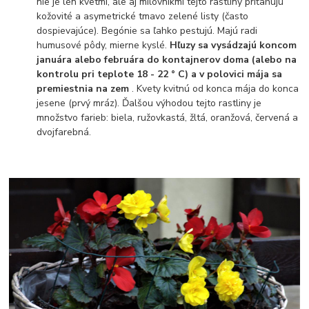
nie je len kvetmi, ale aj milovníkmi tejto rastliny priťahujú
kožovité a asymetrické tmavo zelené listy (často
dospievajúce). Begónie sa ľahko pestujú. Majú radi
humusové pôdy, mierne kyslé.
Hľuzy sa vysádzajú koncom
januára alebo februára do kontajnerov doma (alebo na
kontrolu pri teplote 18 - 22 ° C) a v polovici mája sa
premiestnia na zem
. Kvety kvitnú od konca mája do konca
jesene (prvý mráz). Ďalšou výhodou tejto rastliny je
množstvo farieb: biela, ružovkastá, žltá, oranžová, červená a
dvojfarebná.