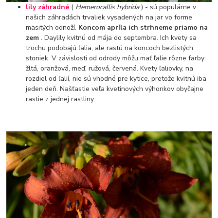
lily záhradné
(
Hemerocallis hybrida
) - sú populárne v
našich záhradách trvaliek vysadených na jar vo forme
mäsitých odnoží.
Koncom apríla ich strhneme priamo na
zem
. Daylily kvitnú od mája do septembra. Ich kvety sa
trochu podobajú ľalia, ale rastú na koncoch bezlistých
stoniek. V závislosti od odrody môžu mať ľalie rôzne farby:
žltá, oranžová, meď, ružová, červená. Kvety ľaliovky, na
rozdiel od ľalií, nie sú vhodné pre kytice, pretože kvitnú iba
jeden deň. Našťastie veľa kvetinových výhonkov obyčajne
rastie z jednej rastliny.