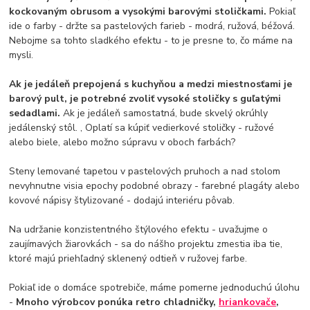
kockovaným obrusom a vysokými barovými stoličkami.
Pokiaľ
ide o farby - držte sa pastelových farieb - modrá, ružová, béžová.
Nebojme sa tohto sladkého efektu - to je presne to, čo máme na
mysli.
Ak je jedáleň prepojená s kuchyňou a medzi miestnosťami je
barový pult, je potrebné zvoliť vysoké stoličky s guľatými
sedadlami.
Ak je jedáleň samostatná, bude skvelý okrúhly
jedálenský stôl. , Oplatí sa kúpiť vedierkové stoličky - ružové
alebo biele, alebo možno súpravu v oboch farbách?
Steny lemované tapetou v pastelových pruhoch a nad stolom
nevyhnutne visia epochy podobné obrazy - farebné plagáty alebo
kovové nápisy štylizované - dodajú interiéru pôvab.
Na udržanie konzistentného štýlového efektu - uvažujme o
zaujímavých žiarovkách - sa do nášho projektu zmestia iba tie,
ktoré majú priehľadný sklenený odtieň v ružovej farbe.
Pokiaľ ide o domáce spotrebiče, máme pomerne jednoduchú úlohu
-
Mnoho výrobcov ponúka retro chladničky,
hriankovače
,