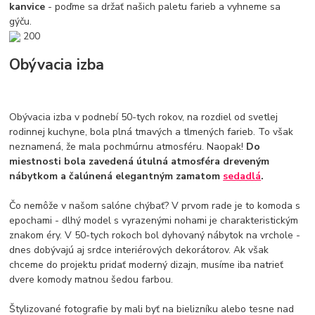
kanvice
- poďme sa držať našich paletu farieb a vyhneme sa
gýču.
200
Obývacia izba
Obývacia izba v podnebí 50-tych rokov, na rozdiel od svetlej
rodinnej kuchyne, bola plná tmavých a tlmených farieb. To však
neznamená, že mala pochmúrnu atmosféru. Naopak!
Do
miestnosti bola zavedená útulná atmosféra dreveným
nábytkom a čalúnená elegantným zamatom
sedadlá
.
Čo nemôže v našom salóne chýbať? V prvom rade je to komoda s
epochami - dlhý model s vyrazenými nohami je charakteristickým
znakom éry. V 50-tych rokoch bol dyhovaný nábytok na vrchole -
dnes dobývajú aj srdce interiérových dekorátorov. Ak však
chceme do projektu pridať moderný dizajn, musíme iba natrieť
dvere komody matnou šedou farbou.
Štylizované fotografie by mali byť na bielizníku alebo tesne nad