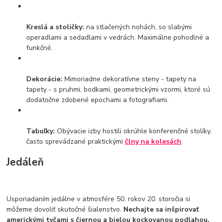
Kreslá a stoličky:
na stlačených nohách, so slabými
operadlami a sedadlami v vedrách. Maximálne pohodlné a
funkčné.
Dekorácie:
Mimoriadne dekoratívne steny - tapety na
tapety - s pruhmi, bodkami, geometrickými vzormi, ktoré sú
dodatočne zdobené epochami a fotografiami.
Tabuľky:
Obývacie izby hostili okrúhle konferenčné stolíky,
často sprevádzané praktickými
člny na kolesách
.
Jedáleň
Usporiadaním jedálne v atmosfére 50. rokov 20. storočia si
môžeme dovoliť skutočné šialenstvo.
Nechajte sa inšpirovať
americkými tyčami s čiernou a bielou kockovanou podlahou,