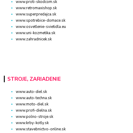
www.proti-skodcom.sk
www.retromaxishop.sk
www.superpredajca.sk
www.spotrebice-domace.sk
www.osvetlenie-svietidla.eu
www.uni-kozmetika.sk
www.zahradnicek.sk
STROJE, ZARIADENIE
www.auto-diel.sk
www.auto-techna.sk
www.moto-diel.sk
www.profi-dielna.sk
www.polno-stroje.sk
www.krby-kotly.sk
www.stavebnictvo-online.sk