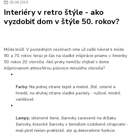
05
.
09
.
2019
kuchynské drezy sety
kuchynské drezy so skrinkou
drezy
Interiéry v retro štýle - ako
kúpelňové batérie
vodovodné batérie do kúpelne
kuchynske
drez
vyzdobiť dom v štýle 50. rokov?
bidetové batérie
vaňové batérie
sprchové batérie
vodovodné batérie blanco
vodovodné batérie do steny
vodovodné batérie grohe
kúpelňa v podkroví
moderná kúpelňa
Umývadlá
Rohové umývadlá
Zlaté umývadlá
Zápustné umývadlá
sprchový záves
vodovodná batéria
Móda krúží. V posledných sezónach sme už zažili návrat k móde
čierna kúpelňová batéria
vaňa retro
voľne stojaca vaňa
90. a 70. rokov, teraz je čas na sladké inšpirácie priamo z Ameriky
50. rokov 20. storočia. Aké prvky nemôžu chýbať v dome
retro kúpeľne
Nákup tovaru pre firmy bez DPH
Bez DPH
inšpirovanom atmosférou polovice minulého storočia?
Ako znížiť náklady
Ako znížiť náklady na firmu
szco nakup bez dph
szco nakup bez dph nakupovanie na firmu bez dph
nákup bez dph v eu ň
Farby:
Na jednej strane teplé a matné, žlté, zelené a
hnedé, na druhej strane sladké pastely - ružové, modré,
vanilkové.
Lampy:
sklenené tiene, žiarovky zavesené na držiaku
žiarovky, klasické žiarovky s tienidlom ozdobené strapcami -
mali plniť nielen praktické, ale aj dekoratívne funkcie.