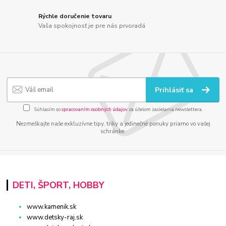
Rýchle doručenie tovaru
Vaša spokojnosť je pre nás prvoradá
Prihlásiť sa
Súhlasím so
spracovaním osobných údajov
za účelom zasielania newslettera.
Nezmeškajte naše exkluzívne tipy, triky a jedinečné ponuky priamo vo vašej
schránke.
DETI, ŠPORT, HOBBY
www.kamenik.sk
www.detsky-raj.sk