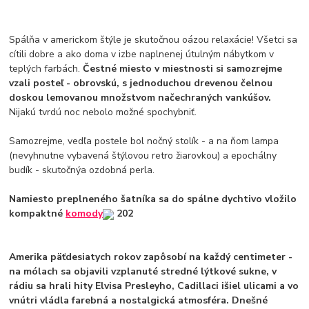
Spálňa v americkom štýle je skutočnou oázou relaxácie! Všetci sa
cítili dobre a ako doma v izbe naplnenej útulným nábytkom v
teplých farbách.
Čestné miesto v miestnosti si samozrejme
vzali posteľ - obrovskú, s jednoduchou drevenou čelnou
doskou lemovanou množstvom načechraných vankúšov.
Nijakú tvrdú noc nebolo možné spochybniť.
Samozrejme, vedľa postele bol nočný stolík - a na ňom lampa
(nevyhnutne vybavená štýlovou retro žiarovkou) a epochálny
budík - skutočnýa ozdobná perla.
Namiesto preplneného šatníka sa do spálne dychtivo vložilo
kompaktné
komody
202
Amerika päťdesiatych rokov zapôsobí na každý centimeter -
na mólach sa objavili vzplanuté stredné lýtkové sukne, v
rádiu sa hrali hity Elvisa Presleyho, Cadillaci išiel ulicami a vo
vnútri vládla farebná a nostalgická atmosféra. Dnešné