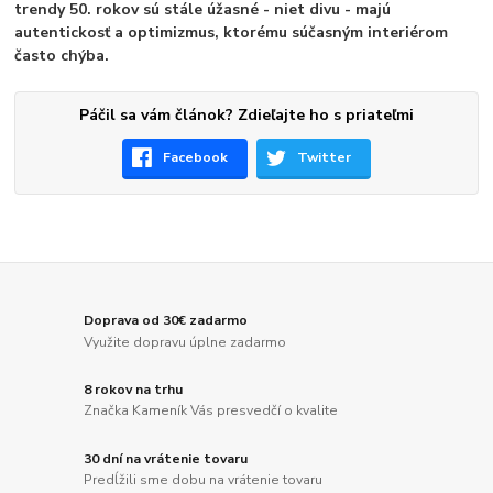
trendy 50. rokov sú stále úžasné - niet divu - majú
autentickosť a optimizmus, ktorému súčasným interiérom
často chýba.
Páčil sa vám článok? Zdieľajte ho s priateľmi
Facebook
Twitter
Doprava od 30€ zadarmo
Využite dopravu úplne zadarmo
8 rokov na trhu
Značka Kameník Vás presvedčí o kvalite
30 dní na vrátenie tovaru
Predĺžili sme dobu na vrátenie tovaru