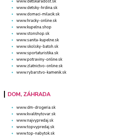
www.detskaradost.sk
www.detsky-hrdina.sk
www.domaci-milacik.sk
www.hracky-online.sk
www.kupelna.shop
www.stonshop.sk
www.sanita-kupelne.sk
www.skolsky-batoh.sk
www.sportaturistika.sk
www.potraviny-online.sk
www.zlatnictvo-online.sk
www.rybarstvo-kamenik.sk
DOM, ZÁHRADA
www.dm-drogeria.sk
www.kvalitnytovar.sk
www.najvypredaj.sk
www.topvypredaj.sk
www.top-nabytok.sk