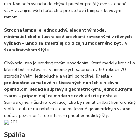
ním. Komodérovi nebude chýbať priestor pre štýlové sklenené
vázy v zaujímavých farbách a pre stolovú lampu s kovovým
rámom.
Stropná lampa je jednoduchý, elegantný model
minimalistického lustra so žiarovkami zavesenými v rôznych
výškach - ľahko sa zmestí aj do dizajnu moderného bytu v
škandinávskom štýle.
Obývacia izba je predovšetkým posedením. Ktoré modely kresiel a
kresiel boli hosťované v amerických salónoch v 50. rokoch 20.
storočia? Veľmi jednoduché a veľmi pohodlné.
Kreslá -
prednostne zamatové na lisovaných nohách s nízkym
operadlom, sedacie súpravy s geometrickými, jednoduchými
tvarmi - pripomínajúce moderné rozkladacie postele.
Samozrejme, v žiadnej obývacej izbe by nemal chýbať konferenčný
stolík - guľaté na nohách alebo maľované geometrickým vzorom
upútali pozornosť a do interiéru pridal periodický štýl.
201
Spálňa