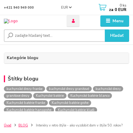
0
ks
EUR
+421 940 949 000
za
0 EUR
Menu
Hľadať
Kategórie blogu
Štítky blogu
kuchynské drezy franke
kuchynské drezy granitové
kuchynské drezy
granitove drezy
Kuchynské batérie
Kuchynské batérie blanco
Kuchynské batérie franke
Kuchynské batérie grohe
Kuchynské batérie hansgrohe
Kuchynské batérie kludi
kuchynské batérie nástenné
kuchynské batérie obi
kuchynské batérie sagittarius
kuchynské batérie
vodovodné batérie
Úvod
BLOG
Interiéry v retro štýle - ako vyzdobiť dom v štýle 50. rokov?
vodovodné batérie do kuchyne
kuchynské drezy nerezové