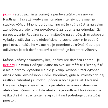
jazmín
alebo jazmín je voňavý a pestovateľský okrasný ker.
Rastlina má svetlé kvety s mimoriadne intenzívnou a mierne
sladkou vôňou. Mnoho odrôd jazmínu môže voľne rásť aj na veľmi
zlej pôde, a preto je ker považovaný za jeden z najjednoduchších
na pestovanie. Rastlina sa darí najlepšie na slnečných miestach a
vyžaduje zálievku iba v období silného sucha. Jasmín je odolný
proti mrazu, takže ho v zime nie je potrebné zakrývať. Krátko po
odkvitnutí je krík dosť orezaný a odstraňuje iba staré výhonky.
Krásne voňavý dekoratívny ker, ideálny pre domácu záhradu, je
bez org
. Rastlina zvyčajne kvitne fialovo, ale môžete získať aj žlté
a biele odrody. Výsadba lila nie je komplikovaná. Stačí vykopať
dieru v zemi, dvojnásobnú výšku koreňovej gule a umiestniť do nej
rastlinu, zahrabať ju úrodnou pôdou a hojne ju zaliať. Okrasné
kríky sa najlepšie vysádzajú na jar alebo na jeseň v slnečnom
alebo čiastočnom tieni.
Lila obyčajná
je rastlina, ktorá dosahuje
výšku 3 až 4 metre, takže na jej voľný rast potrebuje dostatočný
priestor.