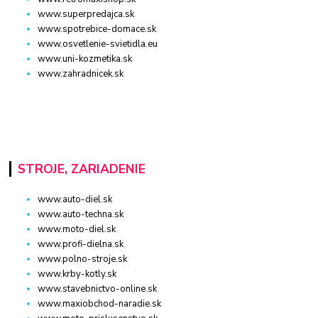
www.superpredajca.sk
www.spotrebice-domace.sk
www.osvetlenie-svietidla.eu
www.uni-kozmetika.sk
www.zahradnicek.sk
STROJE, ZARIADENIE
www.auto-diel.sk
www.auto-techna.sk
www.moto-diel.sk
www.profi-dielna.sk
www.polno-stroje.sk
www.krby-kotly.sk
www.stavebnictvo-online.sk
www.maxiobchod-naradie.sk