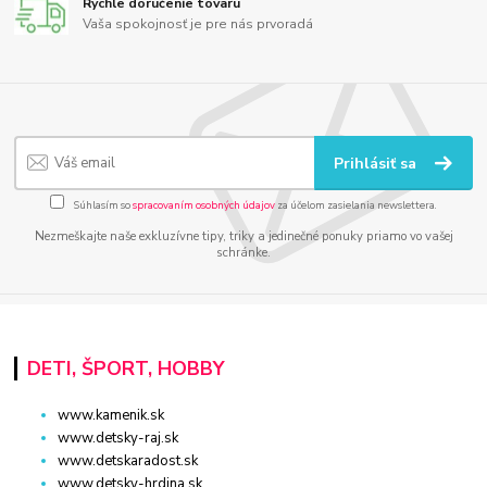
Rýchle doručenie tovaru
Vaša spokojnosť je pre nás prvoradá
Prihlásiť sa
Súhlasím so
spracovaním osobných údajov
za účelom zasielania newslettera.
Nezmeškajte naše exkluzívne tipy, triky a jedinečné ponuky priamo vo vašej
schránke.
DETI, ŠPORT, HOBBY
www.kamenik.sk
www.detsky-raj.sk
www.detskaradost.sk
www.detsky-hrdina.sk