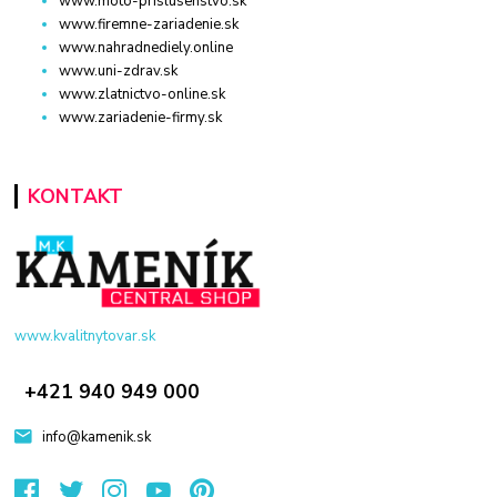
www.moto-prislusenstvo.sk
www.firemne-zariadenie.sk
www.nahradnediely.online
www.uni-zdrav.sk
www.zlatnictvo-online.sk
www.zariadenie-firmy.sk
KONTAKT
www.kvalitnytovar.sk
+421 940 949 000
info@kamenik.sk