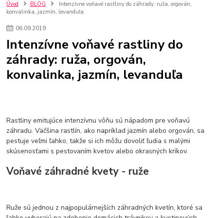
kuchynské batérie sagittarius
kuchynské batérie
vodovodné batérie
Úvod
BLOG
Intenzívne voňavé rastliny do záhrady: ruža, orgován,
konvalinka, jazmín, levanduľa
vodovodné batérie do kuchyne
kuchynské drezy nerezové
kuchynské drezy sety
kuchynské drezy so skrinkou
drezy
06
.
09
.
2019
kúpelňové batérie
vodovodné batérie do kúpelne
kuchynske
drez
Intenzívne voňavé rastliny do
bidetové batérie
vaňové batérie
sprchové batérie
záhrady: ruža, orgován,
vodovodné batérie blanco
vodovodné batérie do steny
konvalinka, jazmín, levanduľa
vodovodné batérie grohe
kúpelňa v podkroví
moderná kúpelňa
Umývadlá
Rohové umývadlá
Zlaté umývadlá
Zápustné umývadlá
sprchový záves
vodovodná batéria
čierna kúpelňová batéria
vaňa retro
voľne stojaca vaňa
retro kúpeľne
Nákup tovaru pre firmy bez DPH
Bez DPH
Rastliny emitujúce intenzívnu vôňu sú nápadom pre voňavú
Ako znížiť náklady
Ako znížiť náklady na firmu
szco nakup bez dph
záhradu. Väčšina rastlín, ako napríklad jazmín alebo orgován, sa
pestuje veľmi ľahko, takže si ich môžu dovoliť ľudia s malými
szco nakup bez dph nakupovanie na firmu bez dph
nákup bez dph v eu ň
skúsenosťami s pestovaním kvetov alebo okrasných kríkov.
Voňavé záhradné kvety - ruže
Ruže sú jednou z najpopulárnejších záhradných kvetín, ktoré sa
ľahko vyberajú na zdobenie domácich trávnikov a kvetinových