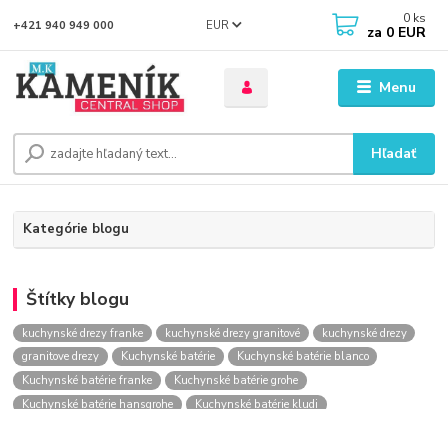
0
ks
EUR
+421 940 949 000
za
0 EUR
Menu
Hľadať
Kategórie blogu
Štítky blogu
kuchynské drezy franke
kuchynské drezy granitové
kuchynské drezy
granitove drezy
Kuchynské batérie
Kuchynské batérie blanco
Kuchynské batérie franke
Kuchynské batérie grohe
Kuchynské batérie hansgrohe
Kuchynské batérie kludi
kuchynské batérie nástenné
kuchynské batérie obi