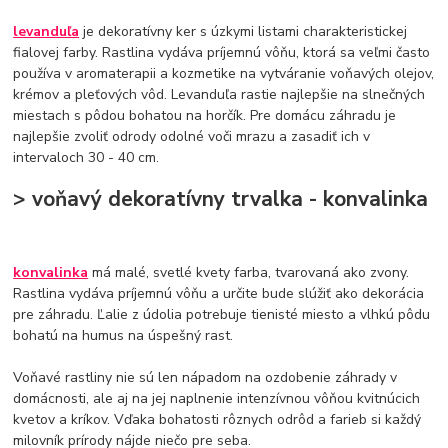
levanduľa
je dekoratívny ker s úzkymi listami charakteristickej
fialovej farby. Rastlina vydáva príjemnú vôňu, ktorá sa veľmi často
používa v aromaterapii a kozmetike na vytváranie voňavých olejov,
krémov a pleťových vôd. Levanduľa rastie najlepšie na slnečných
miestach s pôdou bohatou na horčík. Pre domácu záhradu je
najlepšie zvoliť odrody odolné voči mrazu a zasadiť ich v
intervaloch 30 - 40 cm.
> voňavý dekoratívny trvalka - konvalinka
konvalinka
má malé, svetlé kvety farba, tvarovaná ako zvony.
Rastlina vydáva príjemnú vôňu a určite bude slúžiť ako dekorácia
pre záhradu. Ľalie z údolia potrebuje tienisté miesto a vlhkú pôdu
bohatú na humus na úspešný rast.
Voňavé rastliny nie sú len nápadom na ozdobenie záhrady v
domácnosti, ale aj na jej naplnenie intenzívnou vôňou kvitnúcich
kvetov a kríkov. Vďaka bohatosti rôznych odrôd a farieb si každý
milovník prírody nájde niečo pre seba.