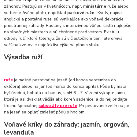
záhonov. Pestujú sa v kvetináčoch, napr.
miniatúrne ruže
alebo
vo forme živého plotu, napríklad
parkové ruže
. Kvety, najmä
anglické a posteľné ruže, sú vynikajúce ako voňavé dekorácie
priestrannej záhrady. Rastliny s intenzívnou vôňou rastú najlepšie
na slnečných miestach a sú chránené pred vetrom. Existujú
odrody ruží, ktoré tolerujú, že sú v čiastočnom tieni, ale drvivá
väčšina kvetov je najefektívnejšia na plnom slnku.
Výsadba ruží
ruže
je možné pestovať na jeseň (od konca septembra do
októbra) alebo na jar (od marca do konca apríla). Pôda by mala
byť úrodná, bohatá na humus, s pH 6 - 7. V zemi vykopte jamu,
ktorá je asi dvakrát väčšia ako koreň sadenice, a do nej pridajte
trochu špeciálnej
substráty pre ruže
. Pri pestovaní kvetín na jar,
na jeseň sa oplatí zmiešať pôdu s hnojom.
Voňavé kríky do záhrady: jazmín, orgován,
levanduľa