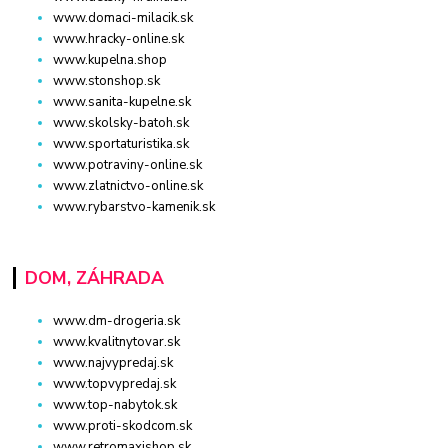
www.domaci-milacik.sk
www.hracky-online.sk
www.kupelna.shop
www.stonshop.sk
www.sanita-kupelne.sk
www.skolsky-batoh.sk
www.sportaturistika.sk
www.potraviny-online.sk
www.zlatnictvo-online.sk
www.rybarstvo-kamenik.sk
DOM, ZÁHRADA
www.dm-drogeria.sk
www.kvalitnytovar.sk
www.najvypredaj.sk
www.topvypredaj.sk
www.top-nabytok.sk
www.proti-skodcom.sk
www.retromaxishop.sk