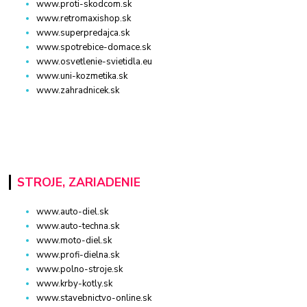
www.proti-skodcom.sk
www.retromaxishop.sk
www.superpredajca.sk
www.spotrebice-domace.sk
www.osvetlenie-svietidla.eu
www.uni-kozmetika.sk
www.zahradnicek.sk
STROJE, ZARIADENIE
www.auto-diel.sk
www.auto-techna.sk
www.moto-diel.sk
www.profi-dielna.sk
www.polno-stroje.sk
www.krby-kotly.sk
www.stavebnictvo-online.sk