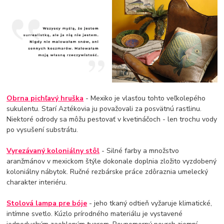
Obrna pichľavý hruška
- Mexiko je vlasťou tohto veľkolepého
sukulentu. Starí Aztékovia ju považovali za posvätnú rastlinu.
Niektoré odrody sa môžu pestovať v kvetináčoch - len trochu vody
po vysušení substrátu.
Vyrezávaný koloniálny stôl
- Silné farby a množstvo
aranžmánov v mexickom štýle dokonale doplnia zložito vyzdobený
koloniálny nábytok. Ručné rezbárske práce zdôraznia umelecký
charakter interiéru.
Stolová lampa pre bóje
- jeho tkaný odtieň vyžaruje klimatické,
intímne svetlo. Kúzlo prírodného materiálu je vystavené