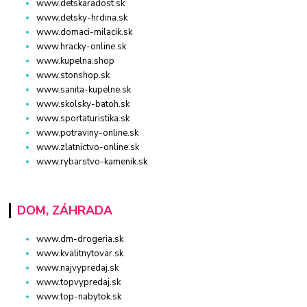
www.detskaradost.sk
www.detsky-hrdina.sk
www.domaci-milacik.sk
www.hracky-online.sk
www.kupelna.shop
www.stonshop.sk
www.sanita-kupelne.sk
www.skolsky-batoh.sk
www.sportaturistika.sk
www.potraviny-online.sk
www.zlatnictvo-online.sk
www.rybarstvo-kamenik.sk
DOM, ZÁHRADA
www.dm-drogeria.sk
www.kvalitnytovar.sk
www.najvypredaj.sk
www.topvypredaj.sk
www.top-nabytok.sk