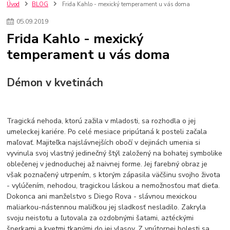
kuchynské batérie sagittarius
kuchynské batérie
vodovodné batérie
Úvod
BLOG
Frida Kahlo - mexický temperament u vás doma
vodovodné batérie do kuchyne
kuchynské drezy nerezové
05
.
09
.
2019
kuchynské drezy sety
kuchynské drezy so skrinkou
drezy
Frida Kahlo - mexický
kúpelňové batérie
vodovodné batérie do kúpelne
kuchynske
drez
temperament u vás doma
bidetové batérie
vaňové batérie
sprchové batérie
vodovodné batérie blanco
vodovodné batérie do steny
vodovodné batérie grohe
kúpelňa v podkroví
moderná kúpelňa
Démon v kvetinách
Umývadlá
Rohové umývadlá
Zlaté umývadlá
Zápustné umývadlá
sprchový záves
vodovodná batéria
čierna kúpelňová batéria
vaňa retro
voľne stojaca vaňa
Tragická nehoda, ktorú zažila v mladosti, sa rozhodla o jej
retro kúpeľne
Nákup tovaru pre firmy bez DPH
Bez DPH
umeleckej kariére. Po celé mesiace pripútaná k posteli začala
Ako znížiť náklady
Ako znížiť náklady na firmu
szco nakup bez dph
maľovať. Majiteľka najslávnejších obočí v dejinách umenia si
szco nakup bez dph nakupovanie na firmu bez dph
nákup bez dph v eu ň
vyvinula svoj vlastný jedinečný štýl založený na bohatej symbolike
oblečenej v jednoduchej až naivnej forme. Jej farebný obraz je
však poznačený utrpením, s ktorým zápasila väčšinu svojho života
- vylúčením, nehodou, tragickou láskou a nemožnosťou mať dieťa.
Dokonca ani manželstvo s Diego Rova - slávnou mexickou
maliarkou-nástennou maličkou jej sladkosť nesladilo. Zakryla
svoju neistotu a ľutovala za ozdobnými šatami, aztéckými
šperkami a kvetmi tkanými do jej vlasov. Z vnútornej bolesti sa