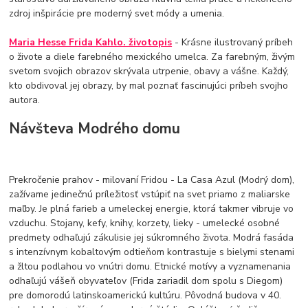
zdroj inšpirácie pre moderný svet módy a umenia.
Maria Hesse Frida Kahlo. životopis
- Krásne ilustrovaný príbeh
o živote a diele farebného mexického umelca. Za farebným, živým
svetom svojich obrazov skrývala utrpenie, obavy a vášne. Každý,
kto obdivoval jej obrazy, by mal poznať fascinujúci príbeh svojho
autora.
Návšteva Modrého domu
Prekročenie prahov - milovaní Fridou - La Casa Azul (Modrý dom),
zažívame jedinečnú príležitosť vstúpiť na svet priamo z maliarske
maľby. Je plná farieb a umeleckej energie, ktorá takmer vibruje vo
vzduchu. Stojany, kefy, knihy, korzety, lieky - umelecké osobné
predmety odhaľujú zákulisie jej súkromného života. Modrá fasáda
s intenzívnym kobaltovým odtieňom kontrastuje s bielymi stenami
a žltou podlahou vo vnútri domu. Etnické motívy a vyznamenania
odhaľujú vášeň obyvateľov (Frida zariadil dom spolu s Diegom)
pre domorodú latinskoamerickú kultúru. Pôvodná budova v 40.