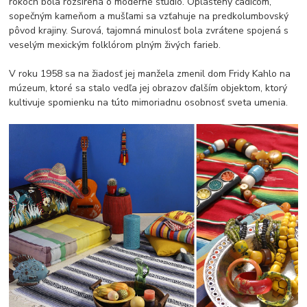
rokoch bola rozšírená o moderné štúdio. Opláštený čadičom,
sopečným kameňom a mušľami sa vzťahuje na predkolumbovský
pôvod krajiny. Surová, tajomná minulosť bola zvrátene spojená s
veselým mexickým folklórom plným živých farieb.
V roku 1958 sa na žiadosť jej manžela zmenil dom Fridy Kahlo na
múzeum, ktoré sa stalo vedľa jej obrazov ďalším objektom, ktorý
kultivuje spomienku na túto mimoriadnu osobnosť sveta umenia.