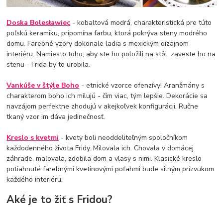
Doska Bolesławiec
- kobaltová modrá, charakteristická pre túto
poľskú keramiku, pripomína farbu, ktorá pokrýva steny modrého
domu. Farebné vzory dokonale ladia s mexickým dizajnom
interiéru. Namiesto toho, aby ste ho položili na stôl, zaveste ho na
stenu - Frida by to urobila.
Vankúše v štýle Boho
- etnické vzorce ofenzívy! Aranžmány s
charakterom boho ich milujú - čím viac, tým lepšie. Dekorácie sa
navzájom perfektne zhodujú v akejkoľvek konfigurácii. Ručne
tkaný vzor im dáva jedinečnosť.
Kreslo s kvetmi
- kvety boli neoddeliteľným spoločníkom
každodenného života Fridy. Milovala ich. Chovala v domácej
záhrade, maľovala, zdobila dom a vlasy s nimi. Klasické kreslo
potiahnuté farebnými kvetinovými poťahmi bude silným prízvukom
každého interiéru.
Aké je to žiť s Fridou?