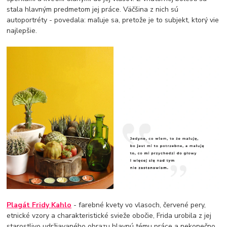
stala hlavným predmetom jej práce. Väčšina z nich sú
autoportréty - povedala: maľuje sa, pretože je to subjekt, ktorý vie
najlepšie.
Plagát Fridy Kahlo
- farebné kvety vo vlasoch, červené pery,
etnické vzory a charakteristické svieže obočie, Frida urobila z jej
starostlivo udržiavaného obrazu hlavnú tému práce a nekonečno