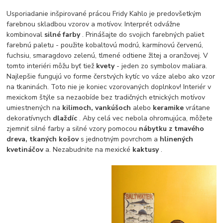
Usporiadanie inšpirované prácou Fridy Kahlo je predovšetkým
farebnou skladbou vzorov a motívov. Interprét odvážne
kombinoval
silné farby
. Prinášajte do svojich farebných paliet
farebnú paletu - použite kobaltovú modrú, karmínovú červenú,
fuchsiu, smaragdovo zelenú, tlmené odtiene žltej a oranžovej. V
tomto interiéri môžu byť tiež
kvety
- jeden zo symbolov maliara.
Najlepšie fungujú vo forme čerstvých kytíc vo váze alebo ako vzor
na tkaninách. Toto nie je koniec vzorovaných doplnkov! Interiér v
mexickom štýle sa nezaobíde bez tradičných etnických motívov
umiestnených na
kilimoch, vankúšoch
alebo
keramike
vrátane
dekoratívnych
dlaždíc
. Aby celá vec nebola ohromujúca, môžete
zjemniť silné farby a silné vzory pomocou
nábytku z tmavého
dreva, tkaných košov
s jednotným povrchom a
hlinených
kvetináčov
a. Nezabudnite na mexické
kaktusy
.