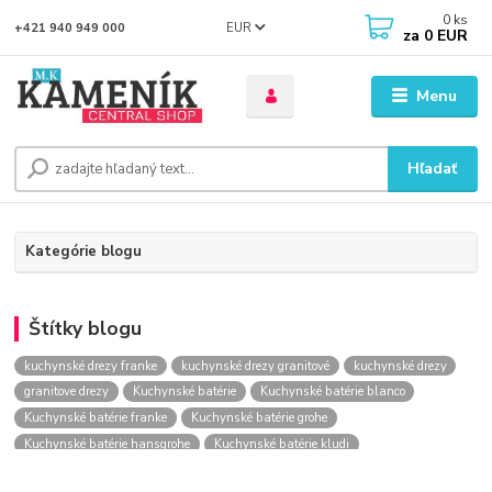
0
ks
EUR
+421 940 949 000
za
0 EUR
Menu
Hľadať
Kategórie blogu
Štítky blogu
kuchynské drezy franke
kuchynské drezy granitové
kuchynské drezy
granitove drezy
Kuchynské batérie
Kuchynské batérie blanco
Kuchynské batérie franke
Kuchynské batérie grohe
Kuchynské batérie hansgrohe
Kuchynské batérie kludi
kuchynské batérie nástenné
kuchynské batérie obi