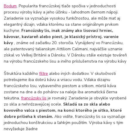
Bodum
. Popularita francúzskej tlače spočíva v jednoduchosti
procesu výroby kávy a jeho účinku - lahodnom čiernom nápoji.
Zariadenie sa vyznačuje vysokou funkčnosťou, ale môže mať aj
elegantný dizajn, vďaka ktorému sa stane originálnym prvkom
kuchyne.
Francúzsky lis, inak známy ako lisovací hrniec,
kávovar, kaviareň alebo piest, je klasický prístroj. varenie
kávy
, známe od začiatku 20. storočia. Vynájdený vo Francúzsku,
ale patentovaný talianskym Attiliom Calimani, najväčšie uznanie
získal vo Veľkej Británii a Dánsku. V Dánsku stále existuje továreň
na výrobu francúzskeho lisu a iného príslušenstva na výrobu kávy
Štruktúra každého
filtre
alebo iných dodatkov. V skutočnosti
potrebujeme iba dobrú kávu a vriacu vodu. Vďaka dizajnu
francúzskeho lisu, vybaveného piestom a sitkom, mletá káva
zostane na dne a do pohárov sa naleje iba aromatická čierna
tekutina.
francúzsky lis
je rovnaký. Zariadenie je obvykle vyrobené
zo skla a nehrdzavejúcej ocele.
Skladá sa zo skla alebo
kovového valca s piestom, na konci ktorého je sitko, ktoré
dobre prilieha k stenám.
Ako vidíte, francúzsky lis sa vyznačuje
jednoduchou konštrukciou a ľahkým použitím. Výroba kávy s tým
nevyžaduje žiadne