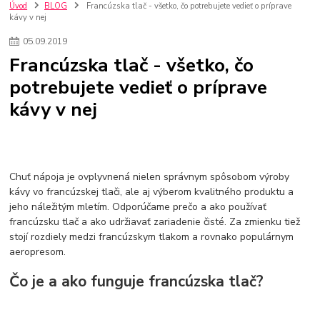
kuchynské batérie sagittarius
kuchynské batérie
vodovodné batérie
Úvod
BLOG
Francúzska tlač - všetko, čo potrebujete vedieť o príprave
kávy v nej
vodovodné batérie do kuchyne
kuchynské drezy nerezové
kuchynské drezy sety
kuchynské drezy so skrinkou
drezy
05
.
09
.
2019
kúpelňové batérie
vodovodné batérie do kúpelne
kuchynske
drez
Francúzska tlač - všetko, čo
bidetové batérie
vaňové batérie
sprchové batérie
potrebujete vedieť o príprave
vodovodné batérie blanco
vodovodné batérie do steny
kávy v nej
vodovodné batérie grohe
kúpelňa v podkroví
moderná kúpelňa
Umývadlá
Rohové umývadlá
Zlaté umývadlá
Zápustné umývadlá
sprchový záves
vodovodná batéria
čierna kúpelňová batéria
vaňa retro
voľne stojaca vaňa
retro kúpeľne
Nákup tovaru pre firmy bez DPH
Bez DPH
Chuť nápoja je ovplyvnená nielen správnym spôsobom výroby
Ako znížiť náklady
Ako znížiť náklady na firmu
szco nakup bez dph
kávy vo francúzskej tlači, ale aj výberom kvalitného produktu a
jeho náležitým mletím. Odporúčame prečo a ako používať
szco nakup bez dph nakupovanie na firmu bez dph
nákup bez dph v eu ň
francúzsku tlač a ako udržiavať zariadenie čisté. Za zmienku tiež
stojí rozdiely medzi francúzskym tlakom a rovnako populárnym
aeropresom.
Čo je a ako funguje francúzska tlač?