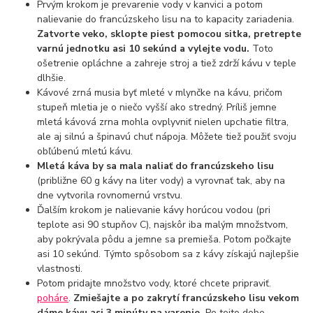
Prvým krokom je prevarenie vody v kanvici a potom
nalievanie do francúzskeho lisu na to kapacity zariadenia.
Zatvorte veko, sklopte piest pomocou sitka, pretrepte
varnú jednotku asi 10 sekúnd a vylejte vodu.
Toto
ošetrenie opláchne a zahreje stroj a tiež zdrží kávu v teple
dlhšie.
Kávové zrná musia byť mleté v mlynčke na kávu, pričom
stupeň mletia je o niečo vyšší ako stredný. Príliš jemne
mletá kávová zrna mohla ovplyvniť nielen upchatie filtra,
ale aj silnú a špinavú chuť nápoja. Môžete tiež použiť svoju
obľúbenú mletú kávu.
Mletá káva by sa mala naliať do francúzskeho lisu
(približne 60 g kávy na liter vody) a vyrovnať tak, aby na
dne vytvorila rovnomernú vrstvu.
Ďalším krokom je nalievanie kávy horúcou vodou (pri
teplote asi 90 stupňov C), najskôr iba malým množstvom,
aby pokrývala pôdu a jemne sa premieša. Potom počkajte
asi 10 sekúnd. Týmto spôsobom sa z kávy získajú najlepšie
vlastnosti.
Potom pridajte množstvo vody, ktoré chcete pripraviť.
poháre
.
Zmiešajte a po zakrytí francúzskeho lisu vekom
dáme kávu asi 3 minúty na varenie.
Po tejto dobe