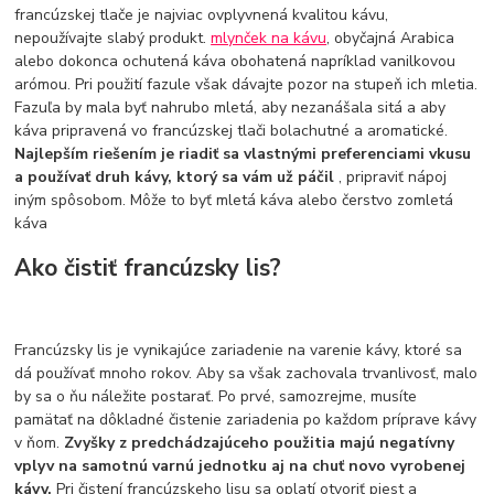
francúzskej tlače je najviac ovplyvnená kvalitou kávu,
nepoužívajte slabý produkt.
mlynček na kávu
, obyčajná Arabica
alebo dokonca ochutená káva obohatená napríklad vanilkovou
arómou. Pri použití fazule však dávajte pozor na stupeň ich mletia.
Fazuľa by mala byť nahrubo mletá, aby nezanášala sitá a aby
káva pripravená vo francúzskej tlači bolachutné a aromatické.
Najlepším riešením je riadiť sa vlastnými preferenciami vkusu
a používať druh kávy, ktorý sa vám už páčil
, pripraviť nápoj
iným spôsobom. Môže to byť mletá káva alebo čerstvo zomletá
káva
Ako čistiť francúzsky lis?
Francúzsky lis je vynikajúce zariadenie na varenie kávy, ktoré sa
dá používať mnoho rokov. Aby sa však zachovala trvanlivosť, malo
by sa o ňu náležite postarať. Po prvé, samozrejme, musíte
pamätať na dôkladné čistenie zariadenia po každom príprave kávy
v ňom.
Zvyšky z predchádzajúceho použitia majú negatívny
vplyv na samotnú varnú jednotku aj na chuť novo vyrobenej
kávy.
Pri čistení francúzskeho lisu sa oplatí otvoriť piest a