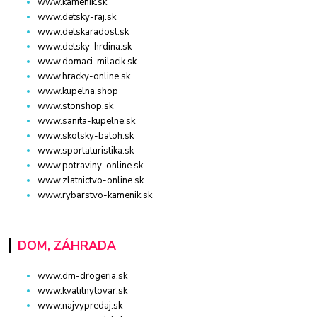
www.kamenik.sk
www.detsky-raj.sk
www.detskaradost.sk
www.detsky-hrdina.sk
www.domaci-milacik.sk
www.hracky-online.sk
www.kupelna.shop
www.stonshop.sk
www.sanita-kupelne.sk
www.skolsky-batoh.sk
www.sportaturistika.sk
www.potraviny-online.sk
www.zlatnictvo-online.sk
www.rybarstvo-kamenik.sk
DOM, ZÁHRADA
www.dm-drogeria.sk
www.kvalitnytovar.sk
www.najvypredaj.sk