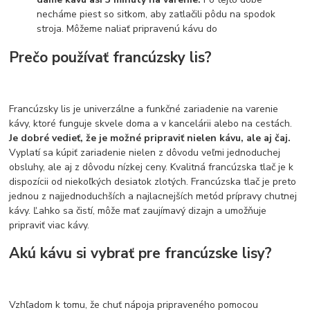
necháme piest so sitkom, aby zatlačili pôdu na spodok
stroja. Môžeme naliať pripravenú kávu do
Prečo používať francúzsky lis?
Francúzsky lis je univerzálne a funkčné zariadenie na varenie
kávy, ktoré funguje skvele doma a v kancelárii alebo na cestách.
Je dobré vedieť, že je možné pripraviť nielen kávu, ale aj čaj.
Vyplatí sa kúpiť zariadenie nielen z dôvodu veľmi jednoduchej
obsluhy, ale aj z dôvodu nízkej ceny. Kvalitná francúzska tlač je k
dispozícii od niekoľkých desiatok zlotých. Francúzska tlač je preto
jednou z najjednoduchších a najlacnejších metód prípravy chutnej
kávy. Ľahko sa čistí, môže mať zaujímavý dizajn a umožňuje
pripraviť viac kávy.
Akú kávu si vybrať pre francúzske lisy?
Vzhľadom k tomu, že chuť nápoja pripraveného pomocou