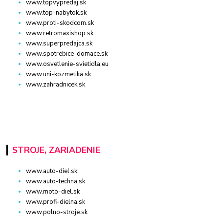
www.topvypredaj.sk
www.top-nabytok.sk
www.proti-skodcom.sk
www.retromaxishop.sk
www.superpredajca.sk
www.spotrebice-domace.sk
www.osvetlenie-svietidla.eu
www.uni-kozmetika.sk
www.zahradnicek.sk
STROJE, ZARIADENIE
www.auto-diel.sk
www.auto-techna.sk
www.moto-diel.sk
www.profi-dielna.sk
www.polno-stroje.sk