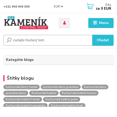
0
ks
EUR
+421 940 949 000
za
0 EUR
Menu
Hľadať
Kategórie blogu
Štítky blogu
kuchynské drezy franke
kuchynské drezy granitové
kuchynské drezy
granitove drezy
Kuchynské batérie
Kuchynské batérie blanco
Kuchynské batérie franke
Kuchynské batérie grohe
Kuchynské batérie hansgrohe
Kuchynské batérie kludi
kuchynské batérie nástenné
kuchynské batérie obi