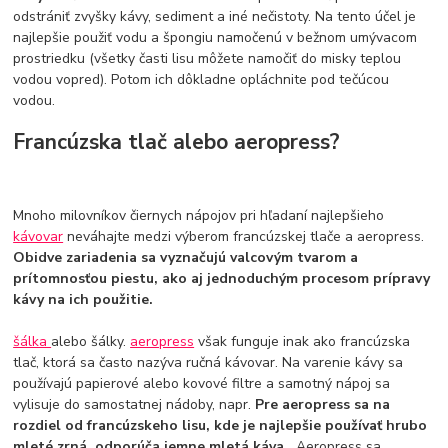
odstrániť zvyšky kávy, sediment a iné nečistoty. Na tento účel je
najlepšie použiť vodu a špongiu namočenú v bežnom umývacom
prostriedku (všetky časti lisu môžete namočiť do misky teplou
vodou vopred). Potom ich dôkladne opláchnite pod tečúcou
vodou.
Francúzska tlač alebo aeropress?
Mnoho milovníkov čiernych nápojov pri hľadaní najlepšieho
kávovar
neváhajte medzi výberom francúzskej tlače a aeropress.
Obidve zariadenia sa vyznačujú valcovým tvarom a
prítomnosťou piestu, ako aj jednoduchým procesom prípravy
kávy na ich použitie.
šálka
alebo šálky.
aeropress
však funguje inak ako francúzska
tlač, ktorá sa často nazýva ručná kávovar. Na varenie kávy sa
používajú papierové alebo kovové filtre a samotný nápoj sa
vylisuje do samostatnej nádoby, napr.
Pre aeropress sa na
rozdiel od francúzskeho lisu, kde je najlepšie používať hrubo
mleté zrná, odporúča jemne mletá káva .
Aeropress sa