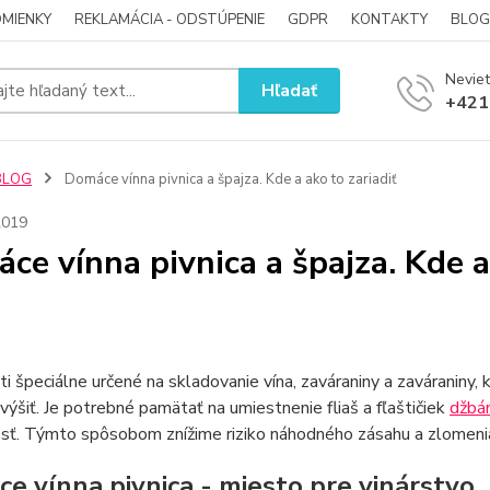
MIENKY
REKLAMÁCIA - ODSTÚPENIE
GDPR
KONTAKTY
BLOG
Neviet
Hľadať
+421
BLOG
Domáce vínna pivnica a špajza. Kde a ako to zariadiť
2019
ce vínna pivnica a špajza. Kde a 
i špeciálne určené na skladovanie vína, zaváraniny a zaváraniny, kt
výšiť. Je potrebné pamätať na umiestnenie fliaš a fľaštičiek
džbá
osť. Týmto spôsobom znížime riziko náhodného zásahu a zlomeni
e vínna pivnica - miesto pre vinárstvo