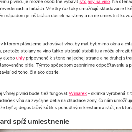
nnu pivnicu je možné osobitne vybaviť
stojany na víno
. Na stenác
revedeniach a farbách. Všetky roztoky umožňujú skladovanie liké
m nápadom je inštalácia dosiek na steny a na ne umiestniť kov
v ktorom plánujeme uchovávať víno, by mal byť mimo okna a chla
, pretože stojany na víno ľahko strácajú stabilitu a môžu ohroziť b
y alebo
uhly
pripevnené k stene na jednej strane a na druhej stran
ánovaného pitia. Týmto spôsobom zabránime odpočítavaniu a pre
závisí od toho, či a ako dozrie.
 vínnej pivnici bude tiež fungovať
Winiarek
- skrinka vyrobená z 
adničiek vína sa zvyčajne delia na chladiace zóny, čo nám umožňuj
ôže byť aj degustačný kútik s pohodlnými kreslami a stôl, na kt
ard spíž umiestnenie