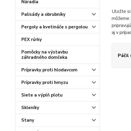
Náradia
Uložte si
Palisády a obrubníky
môžeme za
pripravuj
Pergoly a kvetináče s pergolou
aj v prípa
PEX rúrky
Pomôcky na výstavbu
Páčil
záhradného domčeka
Prípravky proti hlodavcom
Prípravky proti hmyzu
Siete a výplň plotu
Skleníky
Stany