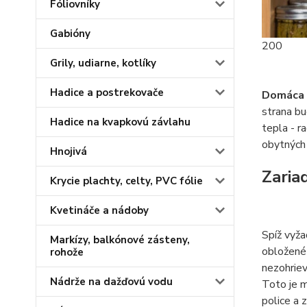
Fóliovníky
Gabióny
200
Grily, udiarne, kotlíky
Hadice a postrekovače
Domáca 
strana bu
Hadice na kvapkovú závlahu
tepla - r
obytných 
Hnojivá
Zaria
Krycie plachty, celty, PVC fólie
Kvetináče a nádoby
Spíž vyža
Markízy, balkónové zásteny,
obložen
rohože
nezohriev
Nádrže na dažďovú vodu
Toto je m
police a 