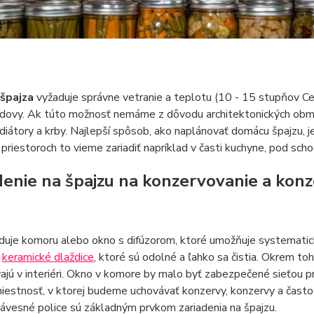
špajza
vyžaduje správne vetranie a teplotu (10 - 15 stupňov Ce
dovy. Ak túto možnosť nemáme z dôvodu architektonických obmedz
adiátory a krby. Najlepší spôsob, ako naplánovať domácu špajzu, 
priestoroch to vieme zariadiť napríklad v časti kuchyne, pod sch
denie na špajzu na konzervovanie a kon
duje komoru alebo okno s difúzorom, ktoré umožňuje systematické
é
keramické dlaždice
, ktoré sú odolné a ľahko sa čistia. Okrem to
ajú v interiéri. Okno v komore by malo byť zabezpečené sieťou pro
iestnosť, v ktorej budeme uchovávať konzervy, konzervy a často
závesné police sú základným prvkom zariadenia na špajzu.