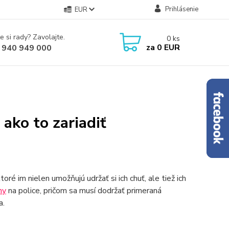
Prihlásenie
EUR
e si rady? Zavolajte.
0
ks
za
0 EUR
 940 949 000
ako to zariadiť
oré im nielen umožňujú udržať si ich chuť, ale tiež ich
ny
na police, pričom sa musí dodržať primeraná
a.