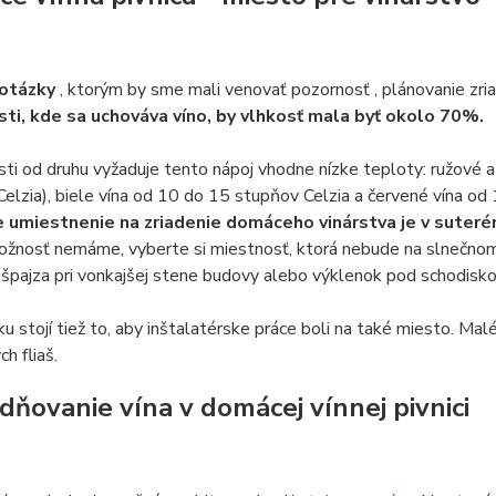
 otázky
, ktorým by sme mali venovať pozornosť , plánovanie zri
ti, kde sa uchováva víno, by vlhkosť mala byť okolo 70%.
sti od druhu vyžaduje tento nápoj vhodne nízke teploty: ružové 
elzia), biele vína od 10 do 15 stupňov Celzia a červené vína od 
e umiestnenie na zriadenie domáceho vinárstva je v sute
žnosť nemáme, vyberte si miestnosť, ktorá nebude na slnečnom 
 špajza pri vonkajšej stene budovy alebo výklenok pod schodisk
u stojí tiež to, aby inštalatérske práce boli na také miesto. Ma
h fliaš.
dňovanie vína v domácej vínnej pivnici