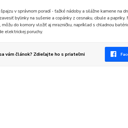
 špajzu v správnom poradí - ťažké nádoby a silážne kamene na dn
vesiť bylinky na sušenie a copánky z cesnaku, cibule a papriky. 
ú, môžu do komory vložiť aj mrazničku, napríklad s chladnou baté
de elektrickej poruchy.
 sa vám článok? Zdieľajte ho s priateľmi
Fac