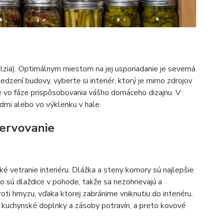
lzia). Optimálnym miestom na jej usporiadanie je severná
ení budovy, vyberte si interiér, ktorý je mimo zdrojov
je vo fáze prispôsobovania vášho domáceho dizajnu. V
odmi alebo vo výklenku v hale.
zervovanie
 vetranie interiéru. Dlážka a steny komory sú najlepšie
ho sú dlaždice v pohode, takže sa nezohrievajú a
ti hmyzu, vďaka ktorej zabránime vniknutiu do interiéru.
 kuchynské doplnky a zásoby potravín, a preto kovové