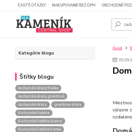
ČASTÉ OTÁZKY
NAKUPOVANIE BEZ DPH
OBCHODNÉ POD
Úvod
Kategórie blogu
05
.
09
.
Domá
Štítky blogu
kuchynské drezy franke
kuchynské drezy granitové
Miestnost
kuchynské drezy
granitove drezy
výrazne z
Kuchynské batérie
vzdialen
Kuchynské batérie blanco
Domác
Kuchynské batérie franke