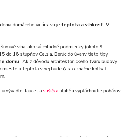
adenia domáceho vinárstva je
teplota a vlhkosť
.
V
a šumivé vína, ako sú chladné podmienky (okolo 9
15 do 18 stupňov Celzia. Berúc do úvahy tieto tipy,
réne domu
. Ak z dôvodu architektonického tvaru budovy
mieste a teplota v nej bude často značne kolísať,
om.
lé umývadlo, faucet a
sušička
uľahčia vypláchnutie pohárov