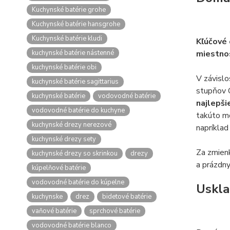
Kuchynské batérie grohe
Kuchynské batérie hansgrohe
Kuchynské batérie kludi
Kľúčové
kuchynské batérie nástenné
miestnos
kuchynské batérie obi
V závislo
kuchynské batérie sagittarius
stupňov C
kuchynské batérie
vodovodné batérie
najlepši
vodovodné batérie do kuchyne
takúto mo
kuchynské drezy nerezové
napríklad
kuchynské drezy sety
Za zmienk
kuchynské drezy so skrinkou
drezy
a prázdnyc
kúpelňové batérie
vodovodné batérie do kúpelne
Uskla
kuchynske
drez
bidetové batérie
vaňové batérie
sprchové batérie
vodovodné batérie blanco