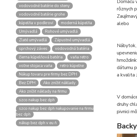
Domácu ví
vodovodné batérie do steny
rôznych p
vodovodné batérie grohe
Zaujímavý
kúpelňa v podkroví
moderná kúpelňa
alebo
Umývadlá
Rohové umývadlá
Zlaté umývadlá
Zápustné umývadlá
Nábytok, 
sprchový záves
vodovodná batéria
upevneniu
čierna kúpelňová batéria
vaňa retro
hmoždink
voľne stojaca vaňa
retro kúpeľne
dátumu pl
Nákup tovaru pre firmy bez DPH
a kvalita 
Bez DPH
Ako znížiť náklady
Ako znížiť náklady na firmu
V domácej
szco nakup bez dph
druhy chl
szco nakup bez dph nakupovanie na firmu
pivnici m
bez dph
nákup bez dph v eu ň
Backy