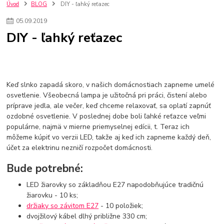
kuchynské batérie sagittarius
kuchynské batérie
vodovodné batérie
Úvod
BLOG
DIY - ľahký reťazec
vodovodné batérie do kuchyne
kuchynské drezy nerezové
05
.
09
.
2019
kuchynské drezy sety
kuchynské drezy so skrinkou
drezy
DIY - ľahký reťazec
kúpelňové batérie
vodovodné batérie do kúpelne
kuchynske
drez
bidetové batérie
vaňové batérie
sprchové batérie
vodovodné batérie blanco
vodovodné batérie do steny
vodovodné batérie grohe
kúpelňa v podkroví
moderná kúpelňa
Keď slnko zapadá skoro, v našich domácnostiach zapneme umelé
Umývadlá
Rohové umývadlá
Zlaté umývadlá
osvetlenie. Všeobecná lampa je užitočná pri práci, čistení alebo
Zápustné umývadlá
sprchový záves
vodovodná batéria
príprave jedla, ale večer, keď chceme relaxovať, sa oplatí zapnúť
čierna kúpelňová batéria
vaňa retro
voľne stojaca vaňa
ozdobné osvetlenie. V poslednej dobe boli ľahké reťazce veľmi
retro kúpeľne
Nákup tovaru pre firmy bez DPH
Bez DPH
populárne, najmä v mierne priemyselnej edícii, t. Teraz ich
Ako znížiť náklady
Ako znížiť náklady na firmu
szco nakup bez dph
môžeme kúpiť vo verzii LED, takže aj keď ich zapneme každý deň,
szco nakup bez dph nakupovanie na firmu bez dph
nákup bez dph v eu ň
účet za elektrinu nezničí rozpočet domácnosti.
Bude potrebné:
LED žiarovky so základňou E27 napodobňujúce tradičnú
žiarovku - 10 ks;
držiaky so závitom E27
- 10 položiek;
dvojžilový kábel dlhý približne 330 cm;