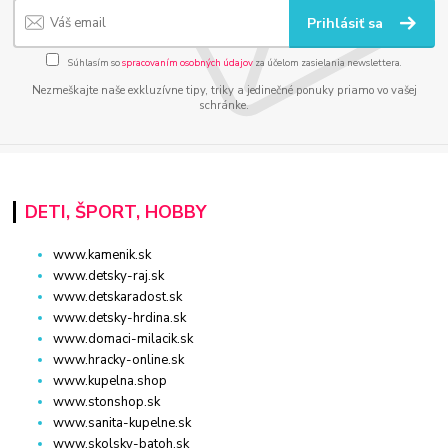
Prihlásiť sa
Súhlasím so
spracovaním osobných údajov
za účelom zasielania newslettera.
Nezmeškajte naše exkluzívne tipy, triky a jedinečné ponuky priamo vo vašej
schránke.
DETI, ŠPORT, HOBBY
www.kamenik.sk
www.detsky-raj.sk
www.detskaradost.sk
www.detsky-hrdina.sk
www.domaci-milacik.sk
www.hracky-online.sk
www.kupelna.shop
www.stonshop.sk
www.sanita-kupelne.sk
www.skolsky-batoh.sk