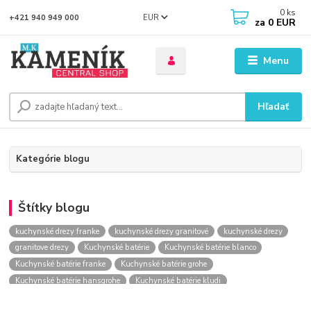
0
ks
EUR
+421 940 949 000
za
0 EUR
Menu
Hľadať
Kategórie blogu
Štítky blogu
kuchynské drezy franke
kuchynské drezy granitové
kuchynské drezy
granitove drezy
Kuchynské batérie
Kuchynské batérie blanco
Kuchynské batérie franke
Kuchynské batérie grohe
Kuchynské batérie hansgrohe
Kuchynské batérie kludi
kuchynské batérie nástenné
kuchynské batérie obi