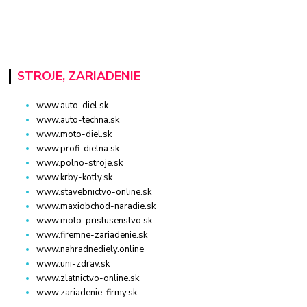
STROJE, ZARIADENIE
www.auto-diel.sk
www.auto-techna.sk
www.moto-diel.sk
www.profi-dielna.sk
www.polno-stroje.sk
www.krby-kotly.sk
www.stavebnictvo-online.sk
www.maxiobchod-naradie.sk
www.moto-prislusenstvo.sk
www.firemne-zariadenie.sk
www.nahradnediely.online
www.uni-zdrav.sk
www.zlatnictvo-online.sk
www.zariadenie-firmy.sk