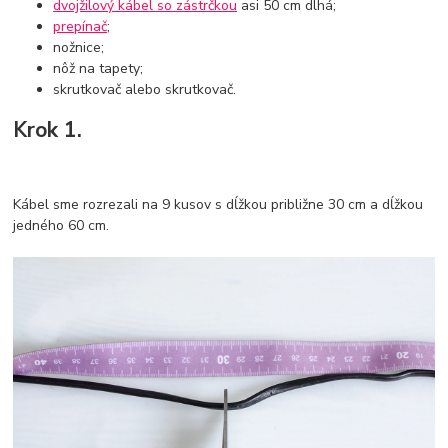
dvojžilový kábel so zástrčkou
asi 50 cm dlhá;
prepínač
;
nožnice;
nôž na tapety;
skrutkovač alebo skrutkovač.
Krok 1.
Kábel sme rozrezali na 9 kusov s dĺžkou približne 30 cm a dĺžkou
jedného 60 cm.