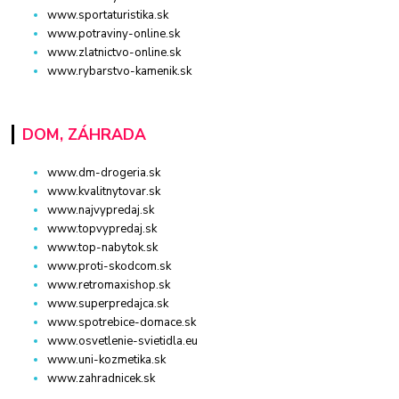
www.sportaturistika.sk
www.potraviny-online.sk
www.zlatnictvo-online.sk
www.rybarstvo-kamenik.sk
DOM, ZÁHRADA
www.dm-drogeria.sk
www.kvalitnytovar.sk
www.najvypredaj.sk
www.topvypredaj.sk
www.top-nabytok.sk
www.proti-skodcom.sk
www.retromaxishop.sk
www.superpredajca.sk
www.spotrebice-domace.sk
www.osvetlenie-svietidla.eu
www.uni-kozmetika.sk
www.zahradnicek.sk