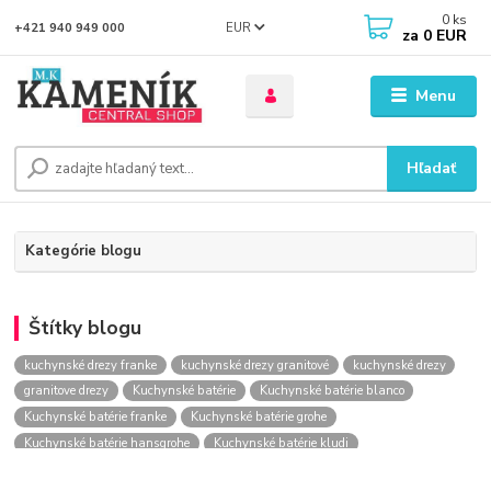
0
ks
EUR
+421 940 949 000
za
0 EUR
Menu
Hľadať
Kategórie blogu
Štítky blogu
kuchynské drezy franke
kuchynské drezy granitové
kuchynské drezy
granitove drezy
Kuchynské batérie
Kuchynské batérie blanco
Kuchynské batérie franke
Kuchynské batérie grohe
Kuchynské batérie hansgrohe
Kuchynské batérie kludi
kuchynské batérie nástenné
kuchynské batérie obi