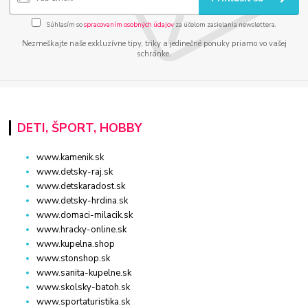
Súhlasím so
spracovaním osobných údajov
za účelom zasielania newslettera.
Nezmeškajte naše exkluzívne tipy, triky a jedinečné ponuky priamo vo vašej
schránke.
DETI, ŠPORT, HOBBY
www.kamenik.sk
www.detsky-raj.sk
www.detskaradost.sk
www.detsky-hrdina.sk
www.domaci-milacik.sk
www.hracky-online.sk
www.kupelna.shop
www.stonshop.sk
www.sanita-kupelne.sk
www.skolsky-batoh.sk
www.sportaturistika.sk