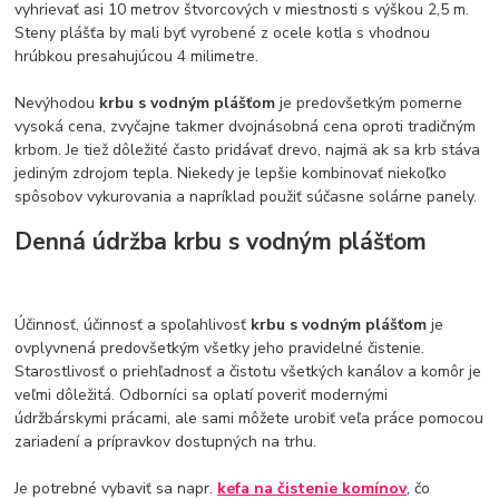
vyhrievať asi 10 metrov štvorcových v miestnosti s výškou 2,5 m.
Steny plášťa by mali byť vyrobené z ocele kotla s vhodnou
hrúbkou presahujúcou 4 milimetre.
Nevýhodou
krbu s vodným plášťom
je predovšetkým pomerne
vysoká cena, zvyčajne takmer dvojnásobná cena oproti tradičným
krbom. Je tiež dôležité často pridávať drevo, najmä ak sa krb stáva
jediným zdrojom tepla. Niekedy je lepšie kombinovať niekoľko
spôsobov vykurovania a napríklad použiť súčasne solárne panely.
Denná údržba krbu s vodným plášťom
Účinnosť, účinnosť a spoľahlivosť
krbu s vodným plášťom
je
ovplyvnená predovšetkým všetky jeho pravidelné čistenie.
Starostlivosť o priehľadnosť a čistotu všetkých kanálov a komôr je
veľmi dôležitá. Odborníci sa oplatí poveriť modernými
údržbárskymi prácami, ale sami môžete urobiť veľa práce pomocou
zariadení a prípravkov dostupných na trhu.
Je potrebné vybaviť sa napr.
kefa na čistenie komínov
, čo