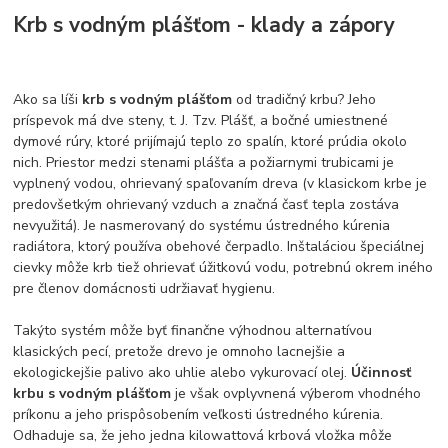
Krb s vodným plášťom - klady a zápory
Ako sa líši
krb s vodným plášťom
od tradičný krbu? Jeho
príspevok má dve steny, t. J. Tzv. Plášť, a bočné umiestnené
dymové rúry, ktoré prijímajú teplo zo spalín, ktoré prúdia okolo
nich. Priestor medzi stenami plášťa a požiarnymi trubicami je
vyplnený vodou, ohrievaný spaľovaním dreva (v klasickom krbe je
predovšetkým ohrievaný vzduch a značná časť tepla zostáva
nevyužitá). Je nasmerovaný do systému ústredného kúrenia
radiátora, ktorý používa obehové čerpadlo. Inštaláciou špeciálnej
cievky môže krb tiež ohrievať úžitkovú vodu, potrebnú okrem iného
pre členov domácnosti udržiavať hygienu.
Takýto systém môže byť finančne výhodnou alternatívou
klasických pecí, pretože drevo je omnoho lacnejšie a
ekologickejšie palivo ako uhlie alebo vykurovací olej.
Účinnosť
krbu s vodným plášťom
je však ovplyvnená výberom vhodného
príkonu a jeho prispôsobením veľkosti ústredného kúrenia.
Odhaduje sa, že jeho jedna kilowattová krbová vložka môže