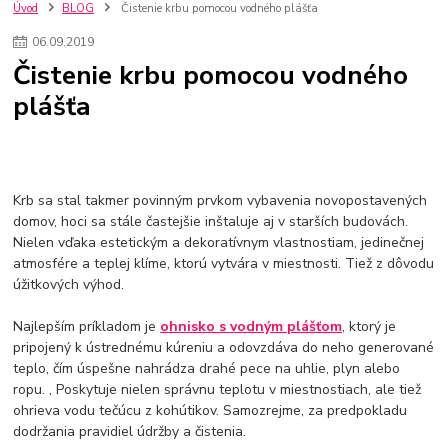
kuchynské batérie sagittarius
kuchynské batérie
vodovodné batérie
Úvod
BLOG
Čistenie krbu pomocou vodného plášťa
vodovodné batérie do kuchyne
kuchynské drezy nerezové
06
.
09
.
2019
kuchynské drezy sety
kuchynské drezy so skrinkou
drezy
Čistenie krbu pomocou vodného
kúpelňové batérie
vodovodné batérie do kúpelne
kuchynske
drez
plášťa
bidetové batérie
vaňové batérie
sprchové batérie
vodovodné batérie blanco
vodovodné batérie do steny
vodovodné batérie grohe
kúpelňa v podkroví
moderná kúpelňa
Umývadlá
Rohové umývadlá
Zlaté umývadlá
Zápustné umývadlá
sprchový záves
vodovodná batéria
Krb sa stal takmer povinným prvkom vybavenia novopostavených
čierna kúpelňová batéria
vaňa retro
voľne stojaca vaňa
domov, hoci sa stále častejšie inštaluje aj v starších budovách.
Nielen vďaka estetickým a dekoratívnym vlastnostiam, jedinečnej
retro kúpeľne
Nákup tovaru pre firmy bez DPH
Bez DPH
atmosfére a teplej klíme, ktorú vytvára v miestnosti. Tiež z dôvodu
Ako znížiť náklady
Ako znížiť náklady na firmu
szco nakup bez dph
úžitkových výhod.
szco nakup bez dph nakupovanie na firmu bez dph
nákup bez dph v eu ň
Najlepším príkladom je
ohnisko s vodným plášťom
, ktorý je
pripojený k ústrednému kúreniu a odovzdáva do neho generované
teplo, čím úspešne nahrádza drahé pece na uhlie, plyn alebo
ropu. , Poskytuje nielen správnu teplotu v miestnostiach, ale tiež
ohrieva vodu tečúcu z kohútikov. Samozrejme, za predpokladu
dodržania pravidiel údržby a čistenia.