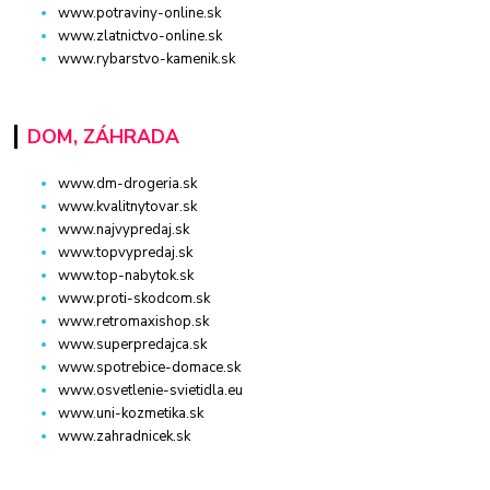
www.potraviny-online.sk
www.zlatnictvo-online.sk
www.rybarstvo-kamenik.sk
DOM, ZÁHRADA
www.dm-drogeria.sk
www.kvalitnytovar.sk
www.najvypredaj.sk
www.topvypredaj.sk
www.top-nabytok.sk
www.proti-skodcom.sk
www.retromaxishop.sk
www.superpredajca.sk
www.spotrebice-domace.sk
www.osvetlenie-svietidla.eu
www.uni-kozmetika.sk
www.zahradnicek.sk