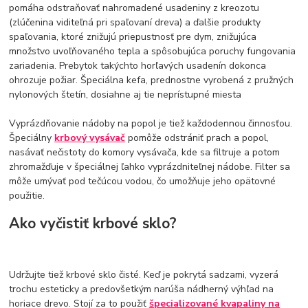
pomáha odstraňovať nahromadené usadeniny z kreozotu
(zlúčenina viditeľná pri spaľovaní dreva) a ďalšie produkty
spaľovania, ktoré znižujú priepustnosť pre dym, znižujúca
množstvo uvoľňovaného tepla a spôsobujúca poruchy fungovania
zariadenia. Prebytok takýchto horľavých usadenín dokonca
ohrozuje požiar. Špeciálna kefa, prednostne vyrobená z pružných
nylonových štetín, dosiahne aj tie neprístupné miesta
Vyprázdňovanie nádoby na popol je tiež každodennou činnosťou.
Špeciálny
krbový vysávač
pomôže odstrániť prach a popol,
nasávať nečistoty do komory vysávača, kde sa filtruje a potom
zhromažďuje v špeciálnej ľahko vyprázdniteľnej nádobe. Filter sa
môže umývať pod tečúcou vodou, čo umožňuje jeho opätovné
použitie.
Ako vyčistiť krbové sklo?
Udržujte tiež krbové sklo čisté. Keď je pokrytá sadzami, vyzerá
trochu esteticky a predovšetkým narúša nádherný výhľad na
horiace drevo. Stojí za to použiť
špecializované kvapaliny na