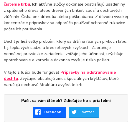
čistenie krbu
. Ich aktívne zložky dokonale odstraňujú usadeniny
z spáleného dreva alebo drevených brikiet, sadzí a dechtových
zlúčenín. Čistia bez drhnutia alebo poškriabania. Z dôvodu vysokej
koncentrácie prípravkov sa odporúča používať ochranné rukavice
počas ich používania.
Decht je tiež veľký problém, ktorý sa drží na rôznych prvkoch krbu,
t. j. lepkavých sadze a kreozotových zvyškoch. Zabraňuje
normálnej prevádzke zariadenia, znižuje jeho účinnosť, urýchľuje
opotrebovanie a koróziu a dokonca zvyšuje riziko požiaru.
V tejto situácii bude fungovať
Prípravky na odstraňovanie
dechtu
. Zvyčajne obsahujú zmes špeciálnych kryštálov, ktoré
narušujú dechtovú štruktúru avyčistite krb.
Páčil sa vám článok? Zdieľajte ho s priateľmi
Facebook
Twitter