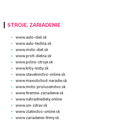
STROJE, ZARIADENIE
www.auto-diel.sk
www.auto-techna.sk
www.moto-diel.sk
www.profi-dielna.sk
www.polno-stroje.sk
www.krby-kotly.sk
www.stavebnictvo-online.sk
www.maxiobchod-naradie.sk
www.moto-prislusenstvo.sk
www.firemne-zariadenie.sk
www.nahradnediely.online
www.uni-zdrav.sk
www.zlatnictvo-online.sk
www.zariadenie-firmy.sk