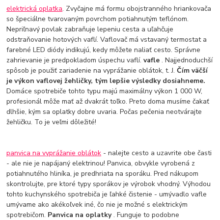
elektrická oplatka
. Zvyčajne má formu obojstranného hriankovača
so špeciálne tvarovaným povrchom potiahnutým teflónom.
Nepriľnavý povlak zabraňuje lepeniu cesta a uľahčuje
odstraňovanie hotových vaflí. Vaflovač má vstavaný termostat a
farebné LED diódy indikujú, kedy môžete naliať cesto. Správne
zahrievanie je predpokladom úspechu vaflí.
vafle
. Najjednoduchší
spôsob je použiť zariadenie na vyprážanie oblátok, t. J.
Čím väčší
je výkon vaflovej žehličky, tým lepšie výsledky dosiahneme.
Domáce spotrebiče tohto typu majú maximálny výkon 1 000 W,
profesionál môže mať až dvakrát toľko. Preto doma musíme čakať
dlhšie, kým sa oplatky dobre uvaria. Počas pečenia neotvárajte
žehličku. To je veľmi dôležité!
panvica na vyprážanie oblátok
- nalejte cesto a uzavrite obe časti
- ale nie je napájaný elektrinou! Panvica, obvykle vyrobená z
potiahnutého hliníka, je predhriata na sporáku. Pred nákupom
skontrolujte, pre ktoré typy sporákov je výrobok vhodný. Výhodou
tohto kuchynského spotrebiča je ľahké čistenie - umývadlo vafle
umývame ako akékoľvek iné, čo nie je možné s elektrickým
spotrebičom.
Panvica na oplatky
. Funguje to podobne