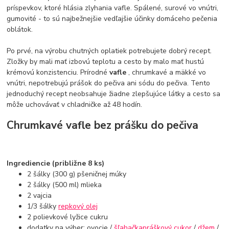
príspevkov, ktoré hlásia zlyhania vafle. Spálené, surové vo vnútri,
gumovité - to sú najbežnejšie vedľajšie účinky domáceho pečenia
oblátok.
Po prvé, na výrobu chutných oplatiek potrebujete dobrý recept.
Zložky by mali mať izbovú teplotu a cesto by malo mať hustú
krémovú konzistenciu. Prírodné
vafle
, chrumkavé a mäkké vo
vnútri, nepotrebujú prášok do pečiva ani sódu do pečiva. Tento
jednoduchý recept neobsahuje žiadne zlepšujúce látky a cesto sa
môže uchovávať v chladničke až 48 hodín.
Chrumkavé vafle bez prášku do pečiva
Ingrediencie (približne 8 ks)
2 šálky (300 g) pšeničnej múky
2 šálky (500 ml) mlieka
2 vajcia
1/3 šálky
repkový olej
2 polievkové lyžice cukru
dodatky na výber: ovocie /
šľahačka
práškový cukor
/
džem
/