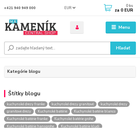
0
ks
EUR
+421 940 949 000
za
0 EUR
Menu
Hľadať
Kategórie blogu
Štítky blogu
kuchynské drezy franke
kuchynské drezy granitové
kuchynské drezy
granitove drezy
Kuchynské batérie
Kuchynské batérie blanco
Kuchynské batérie franke
Kuchynské batérie grohe
Kuchynské batérie hansgrohe
Kuchynské batérie kludi
kuchynské batérie nástenné
kuchynské batérie obi