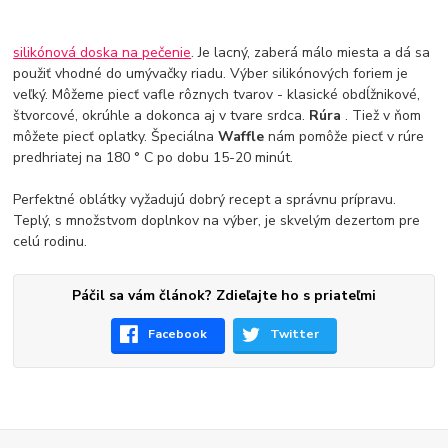
silikónová doska na pečenie
. Je lacný, zaberá málo miesta a dá sa
použiť vhodné do umývačky riadu. Výber silikónových foriem je
veľký. Môžeme piecť vafle rôznych tvarov - klasické obdĺžnikové,
štvorcové, okrúhle a dokonca aj v tvare srdca.
Rúra
. Tiež v ňom
môžete piecť oplatky. Špeciálna
Waffle
nám pomôže piecť v rúre
predhriatej na 180 ° C po dobu 15-20 minút.
Perfektné oblátky vyžadujú dobrý recept a správnu prípravu.
Teplý, s množstvom doplnkov na výber, je skvelým dezertom pre
celú rodinu.
Páčil sa vám článok? Zdieľajte ho s priateľmi
Facebook
Twitter