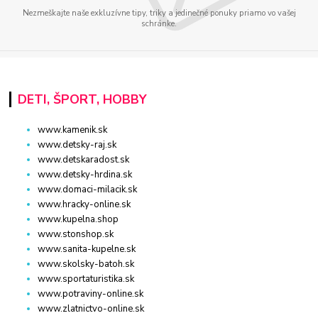
Nezmeškajte naše exkluzívne tipy, triky a jedinečné ponuky priamo vo vašej
schránke.
DETI, ŠPORT, HOBBY
www.kamenik.sk
www.detsky-raj.sk
www.detskaradost.sk
www.detsky-hrdina.sk
www.domaci-milacik.sk
www.hracky-online.sk
www.kupelna.shop
www.stonshop.sk
www.sanita-kupelne.sk
www.skolsky-batoh.sk
www.sportaturistika.sk
www.potraviny-online.sk
www.zlatnictvo-online.sk