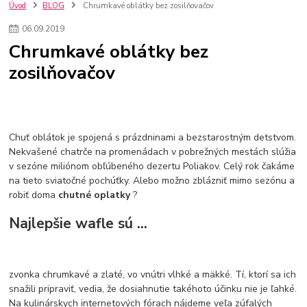
kuchynské batérie sagittarius
kuchynské batérie
vodovodné batérie
Úvod
BLOG
Chrumkavé oblátky bez zosilňovačov
vodovodné batérie do kuchyne
kuchynské drezy nerezové
06
.
09
.
2019
kuchynské drezy sety
kuchynské drezy so skrinkou
drezy
Chrumkavé oblátky bez
kúpelňové batérie
vodovodné batérie do kúpelne
kuchynske
drez
zosilňovačov
bidetové batérie
vaňové batérie
sprchové batérie
vodovodné batérie blanco
vodovodné batérie do steny
vodovodné batérie grohe
kúpelňa v podkroví
moderná kúpelňa
Umývadlá
Rohové umývadlá
Zlaté umývadlá
Zápustné umývadlá
sprchový záves
vodovodná batéria
Chuť oblátok je spojená s prázdninami a bezstarostným detstvom.
čierna kúpelňová batéria
vaňa retro
voľne stojaca vaňa
Nekvašené chatrče na promenádach v pobrežných mestách slúžia
v sezóne miliónom obľúbeného dezertu Poliakov. Celý rok čakáme
retro kúpeľne
Nákup tovaru pre firmy bez DPH
Bez DPH
na tieto sviatočné pochúťky. Alebo možno zblázniť mimo sezónu a
Ako znížiť náklady
Ako znížiť náklady na firmu
szco nakup bez dph
robiť doma
chutné oplatky
?
szco nakup bez dph nakupovanie na firmu bez dph
nákup bez dph v eu ň
Najlepšie wafle sú ...
zvonka chrumkavé a zlaté, vo vnútri vlhké a mäkké. Tí, ktorí sa ich
snažili pripraviť, vedia, že dosiahnutie takéhoto účinku nie je ľahké.
Na kulinárskych internetových fórach nájdeme veľa zúfalých