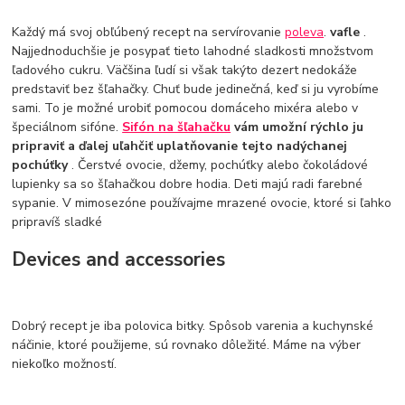
Každý má svoj obľúbený recept na servírovanie
poleva
.
vafle
.
Najjednoduchšie je posypať tieto lahodné sladkosti množstvom
ľadového cukru. Väčšina ľudí si však takýto dezert nedokáže
predstaviť bez šľahačky. Chuť bude jedinečná, keď si ju vyrobíme
sami. To je možné urobiť pomocou domáceho mixéra alebo v
špeciálnom sifóne.
Sifón na šľahačku
vám umožní rýchlo ju
pripraviť a ďalej uľahčiť uplatňovanie tejto nadýchanej
pochúťky
. Čerstvé ovocie, džemy, pochúťky alebo čokoládové
lupienky sa so šľahačkou dobre hodia. Deti majú radi farebné
sypanie. V mimosezóne používajme mrazené ovocie, ktoré si ľahko
pripravíš sladké
Devices and accessories
Dobrý recept je iba polovica bitky. Spôsob varenia a kuchynské
náčinie, ktoré použijeme, sú rovnako dôležité. Máme na výber
niekoľko možností.