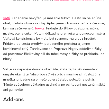
vaflí
. Zariadenie nevyžaduje mazanie tukom. Cesto sa nelepí na
obal, pretože obsahuje olej. Aplikujeme ich rovnomerne a čakáme,
kým sa začervenajú.
bowls
. Pridajte do žĺtkov postupne: múka,
mlieko, olej a cukor. Potom dôkladne premiešajte pomocou mixéra.
Vaflová konzistencia by mala byť rovnomerná a bez hrudiek.
Pridáme do cesta predtým porazeného proteínu a jemne
kombinovať celý. Zahrievame sa
Príprava
Najprv oddelíme žĺtky
od proteínov. Bielkoviny bili do tuhej masy a žĺtky sa prekladali do
hĺbky
Vafle
sa najlepšie doručia okamžite, stále teplé. Ak nemáte v
úmysle okamžite "absorbovať" všetkých, musíme ich rozložiť na
mriežku, prípadne sa o niečo opierať alebo položiť na pohár.
Týmto spôsobom dôkladne uschnú a po ochladení nestanú mäkké
ani gumovité.
Add-ons