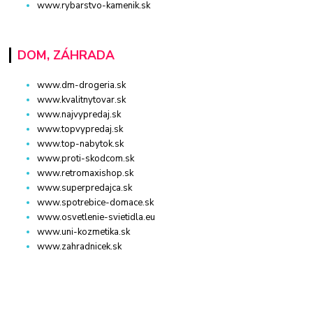
www.rybarstvo-kamenik.sk
DOM, ZÁHRADA
www.dm-drogeria.sk
www.kvalitnytovar.sk
www.najvypredaj.sk
www.topvypredaj.sk
www.top-nabytok.sk
www.proti-skodcom.sk
www.retromaxishop.sk
www.superpredajca.sk
www.spotrebice-domace.sk
www.osvetlenie-svietidla.eu
www.uni-kozmetika.sk
www.zahradnicek.sk