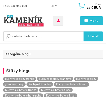
0
ks
EUR
+421 940 949 000
za
0 EUR
Menu
Hľadať
Kategórie blogu
Štítky blogu
kuchynské drezy franke
kuchynské drezy granitové
kuchynské drezy
granitove drezy
Kuchynské batérie
Kuchynské batérie blanco
Kuchynské batérie franke
Kuchynské batérie grohe
Kuchynské batérie hansgrohe
Kuchynské batérie kludi
kuchynské batérie nástenné
kuchynské batérie obi