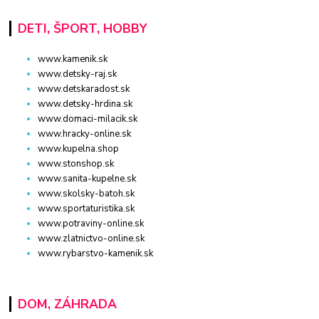
DETI, ŠPORT, HOBBY
www.kamenik.sk
www.detsky-raj.sk
www.detskaradost.sk
www.detsky-hrdina.sk
www.domaci-milacik.sk
www.hracky-online.sk
www.kupelna.shop
www.stonshop.sk
www.sanita-kupelne.sk
www.skolsky-batoh.sk
www.sportaturistika.sk
www.potraviny-online.sk
www.zlatnictvo-online.sk
www.rybarstvo-kamenik.sk
DOM, ZÁHRADA