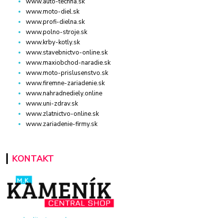
www.auto-techna.sk
www.moto-diel.sk
www.profi-dielna.sk
www.polno-stroje.sk
www.krby-kotly.sk
www.stavebnictvo-online.sk
www.maxiobchod-naradie.sk
www.moto-prislusenstvo.sk
www.firemne-zariadenie.sk
www.nahradnediely.online
www.uni-zdrav.sk
www.zlatnictvo-online.sk
www.zariadenie-firmy.sk
KONTAKT