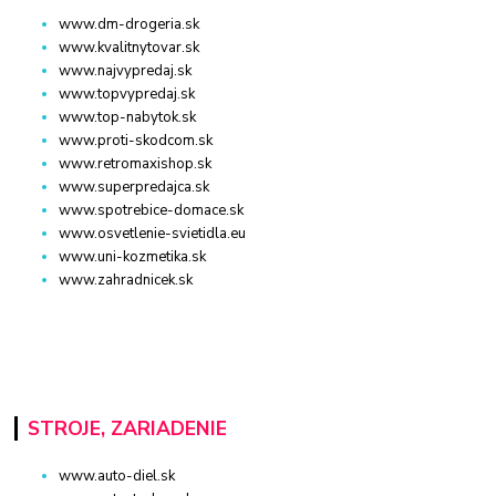
www.dm-drogeria.sk
www.kvalitnytovar.sk
www.najvypredaj.sk
www.topvypredaj.sk
www.top-nabytok.sk
www.proti-skodcom.sk
www.retromaxishop.sk
www.superpredajca.sk
www.spotrebice-domace.sk
www.osvetlenie-svietidla.eu
www.uni-kozmetika.sk
www.zahradnicek.sk
STROJE, ZARIADENIE
www.auto-diel.sk