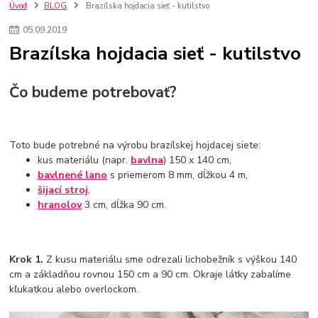
kuchynské batérie sagittarius
kuchynské batérie
vodovodné batérie
Úvod
BLOG
Brazílska hojdacia sieť - kutilstvo
vodovodné batérie do kuchyne
kuchynské drezy nerezové
05
.
09
.
2019
kuchynské drezy sety
kuchynské drezy so skrinkou
drezy
Brazílska hojdacia sieť - kutilstvo
kúpelňové batérie
vodovodné batérie do kúpelne
kuchynske
drez
bidetové batérie
vaňové batérie
sprchové batérie
vodovodné batérie blanco
vodovodné batérie do steny
Čo budeme potrebovať?
vodovodné batérie grohe
kúpelňa v podkroví
moderná kúpelňa
Umývadlá
Rohové umývadlá
Zlaté umývadlá
Zápustné umývadlá
sprchový záves
vodovodná batéria
Toto bude potrebné na výrobu brazílskej hojdacej siete:
čierna kúpelňová batéria
vaňa retro
voľne stojaca vaňa
kus materiálu (napr.
bavlna
) 150 x 140 cm,
retro kúpeľne
Nákup tovaru pre firmy bez DPH
Bez DPH
bavlnené lano
s priemerom 8 mm, dĺžkou 4 m,
šijací stroj
,
Ako znížiť náklady
Ako znížiť náklady na firmu
szco nakup bez dph
hranolov
3 cm, dĺžka 90 cm.
szco nakup bez dph nakupovanie na firmu bez dph
nákup bez dph v eu ň
Krok 1.
Z kusu materiálu sme odrezali lichobežník s výškou 140
cm a základňou rovnou 150 cm a 90 cm. Okraje látky zabalíme
kľukatkou alebo overlockom.