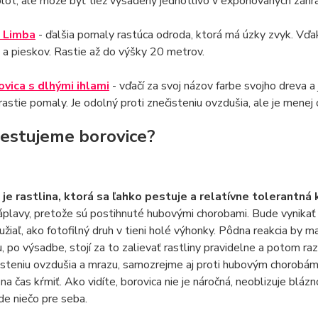
plot, ale môže byť tiež vysadený jednotlivo v exponovaných záh
a Limba
- ďalšia pomaly rastúca odroda, ktorá má úzky zvyk. Vď
 a pieskov. Rastie až do výšky 20 metrov.
ovica s dlhými ihlami
- vďačí za svoj názov farbe svojho dreva a 
 rastie pomaly. Je odolný proti znečisteniu ovzdušia, ale je menej
estujeme borovice?
 je rastlina, ktorá sa ľahko pestuje a relatívne tolerantná
áplavy, pretože sú postihnuté hubovými chorobami. Bude vynikať 
hužiaľ, ako fotofilný druh v tieni holé výhonky. Pôdna reakcia by m
, po výsadbe, stojí za to zalievať rastliny pravidelne a potom raz
isteniu ovzdušia a mrazu, samozrejme aj proti hubovým chorobám, 
 na čas kŕmiť. Ako vidíte, borovica nie je náročná, neoblizuje blá
de niečo pre seba.