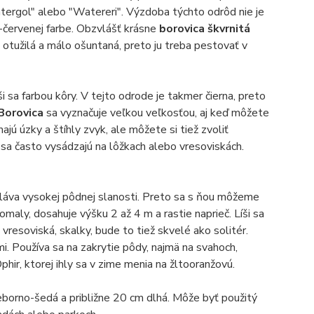
tergol" alebo "Watereri". Výzdoba týchto odrôd nie je
vo-červenej farbe. Obzvlášť krásne
borovica škvrnitá
 otužilá a málo ošuntaná, preto ju treba pestovať v
íši sa farbou kôry. V tejto odrode je takmer čierna, preto
Borovica
sa vyznačuje veľkou veľkosťou, aj keď môžete
ajú úzky a štíhly zvyk, ale môžete si tiež zvoliť
 sa často vysádzajú na lôžkach alebo vresoviskách.
oláva vysokej pôdnej slanosti. Preto sa s ňou môžeme
pomaly, dosahuje výšku 2 až 4 m a rastie naprieč. Líši sa
a vresoviská, skalky, bude to tiež skvelé ako solitér.
mi. Používa sa na zakrytie pôdy, najmä na svahoch,
phir, ktorej ihly sa v zime menia na žltooranžovú.
eborno-šedá a približne 20 cm dlhá. Môže byť použitý