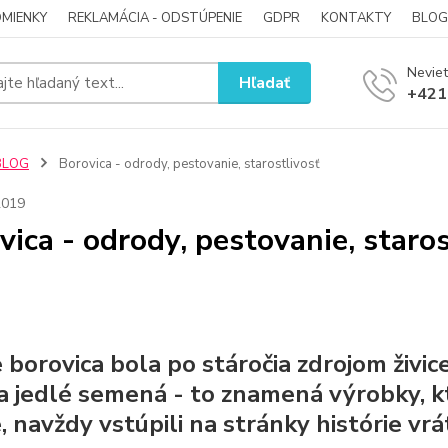
MIENKY
REKLAMÁCIA - ODSTÚPENIE
GDPR
KONTAKTY
BLOG
Neviet
Hľadať
+421
BLOG
Borovica - odrody, pestovanie, starostlivosť
2019
vica - odrody, pestovanie, staros
e
borovica
bola po stáročia zdrojom živice
 a jedlé semená - to znamená výrobky,
, navždy vstúpili na stránky histórie vr