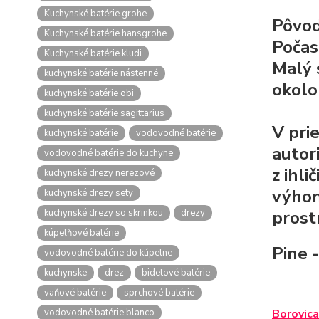
Kuchynské batérie grohe
Pôvod
Kuchynské batérie hansgrohe
Počas
Kuchynské batérie kludi
Malý 
kuchynské batérie nástenné
okolo
kuchynské batérie obi
kuchynské batérie sagittarius
V pri
kuchynské batérie
vodovodné batérie
autor
vodovodné batérie do kuchyne
z ihli
kuchynské drezy nerezové
výhonk
kuchynské drezy sety
kuchynské drezy so skrinkou
drezy
prost
kúpelňové batérie
Pine 
vodovodné batérie do kúpelne
kuchynske
drez
bidetové batérie
vaňové batérie
sprchové batérie
vodovodné batérie blanco
Borovica