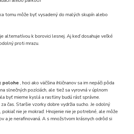
radách alebo parkoch
aka tomu môže byť vysadený do malých skupín alebo
je alternatívou k borovici lesnej. Aj keď dosahuje veľké
 odolný proti mrazu.
 k polohe
, hoci ako väčšina ihličnanov sa im nepáči pôda
na slnečných pozíciách, ale tiež sa vyrovná v úplnom
ala byť mierne kyslá a rastliny budú rásť správne.
 za čas. Staršie vzorky dobre vydržia sucho. Je odolný
pokiaľ nie je mokraď. Hnojenie nie je potrebné, ale môže
znov a je nerafinovaná. A s množstvom krásnych odrôd si