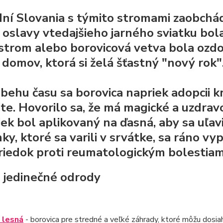
ní Slovania s týmito stromami zaobchádz
 oslavy vtedajšieho jarného sviatku bol
strom alebo borovicová vetva bola ozd
 domov, ktorá si želá šťastný "nový rok"
ebehu času sa borovica napriek adopcii k
ite. Hovorilo sa, že má magické a uzdra
čiek bol aplikovaný na ďasná, aby sa uľav
y, ktoré sa varili v srvátke, sa ráno vypil
riedok proti reumatologickým bolestiam
- jedinečné odrody
 lesná
- borovica pre stredné a veľké záhrady, ktoré môžu dosi