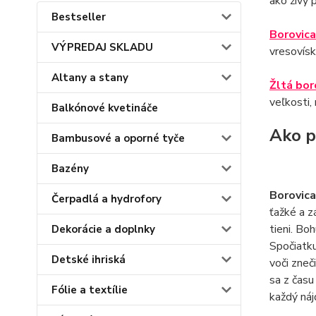
ako živý 
Bestseller
Borovic
VÝPREDAJ SKLADU
vresovísk
Altany a stany
Žltá bor
veľkosti,
Balkónové kvetináče
Ako p
Bambusové a oporné tyče
Bazény
Borovica
Čerpadlá a hydrofory
ťažké a z
tieni. Bo
Dekorácie a doplnky
Spočiatku
Detské ihriská
voči zneč
sa z času
Fólie a textílie
každý náj