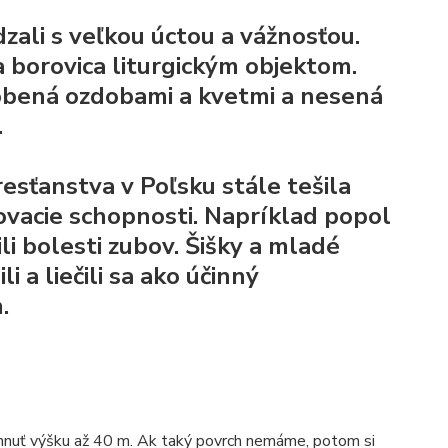
ali s veľkou úctou a vážnosťou.
a
borovica
liturgickým objektom.
obená ozdobami a kvetmi a nesená
.
resťanstva v Poľsku stále tešila
vovacie schopnosti. Napríklad popol
ili bolesti zubov. Šišky a mladé
i a liečili sa ako účinný
.
ahnuť výšku až 40 m. Ak taký povrch nemáme, potom si