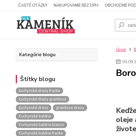
ČASTÉ OTÁZKY
NAKUPOVANIE BEZ DPH
OBCHODNÉ POD
Úvod
Kategórie blogu
05
.
09
.
Boro
Štítky blogu
kuchynské drezy franke
kuchynské drezy granitové
kuchynské drezy
granitove drezy
Keďž
Kuchynské batérie
oleje
Kuchynské batérie blanco
živote
Kuchynské batérie franke