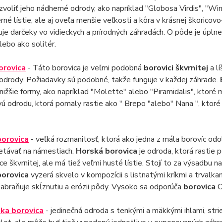
oliť jeho nádherné odrody, ako napríklad "Globosa Virdis", "Win
rné lístie, ale aj oveľa menšie veľkosti a kôra v krásnej škorico
je darčeky vo vidieckych a prírodných záhradách. O pôde je úplne
lebo ako solitér.
orovica
- Táto borovica je veľmi podobná
borovici škvrnitej
a l
 odrody. Požiadavky sú podobné, takže funguje v každej záhrade.
j nižšie formy, ako napríklad "Molette" alebo "Piramidalis", ktoré m
vú odrodu, ktorá pomaly rastie ako " Brepo "alebo" Nana ", ktoré
borovica
- veľká rozmanitosť, ktorá ako jedna z mála borovíc od
etávať na námestiach.
Horská borovica
je odroda, ktorá rastie 
ce škvrnitej, ale má tiež veľmi husté lístie. Stojí to za výsadbu n
borovica
vyzerá skvelo v kompozícii s listnatými kríkmi a trvalka
abraňuje skĺznutiu a erózii pôdy. Vysoko sa odporúča
borovica
O
ka borovica
- jedinečná odroda s tenkými a mäkkými ihlami, stri