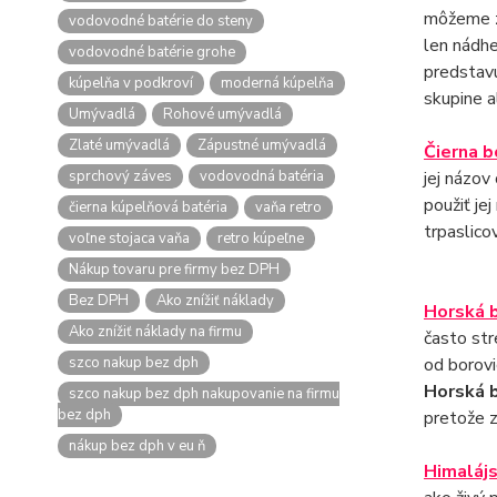
môžeme zv
vodovodné batérie do steny
len nádhe
vodovodné batérie grohe
predstavu
kúpelňa v podkroví
moderná kúpelňa
skupine a
Umývadlá
Rohové umývadlá
Zlaté umývadlá
Zápustné umývadlá
Čierna b
sprchový záves
vodovodná batéria
jej názov
použiť je
čierna kúpelňová batéria
vaňa retro
trpaslico
voľne stojaca vaňa
retro kúpeľne
Nákup tovaru pre firmy bez DPH
Bez DPH
Ako znížiť náklady
Horská 
Ako znížiť náklady na firmu
často str
szco nakup bez dph
od borovi
Horská 
szco nakup bez dph nakupovanie na firmu
bez dph
pretože z
nákup bez dph v eu ň
Himalájs