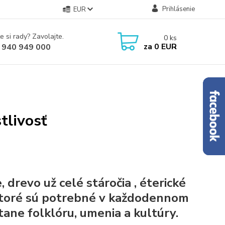
Prihlásenie
EUR
e si rady? Zavolajte.
0
ks
za
0 EUR
 940 949 000
tlivosť
, drevo už celé stáročia , éterické
 ktoré sú potrebné v každodennom
átane folklóru, umenia a kultúry.