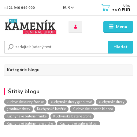
0
ks
EUR
+421 940 949 000
za
0 EUR
Menu
Hľadať
Kategórie blogu
Štítky blogu
kuchynské drezy franke
kuchynské drezy granitové
kuchynské drezy
granitove drezy
Kuchynské batérie
Kuchynské batérie blanco
Kuchynské batérie franke
Kuchynské batérie grohe
Kuchynské batérie hansgrohe
Kuchynské batérie kludi
kuchynské batérie nástenné
kuchynské batérie obi