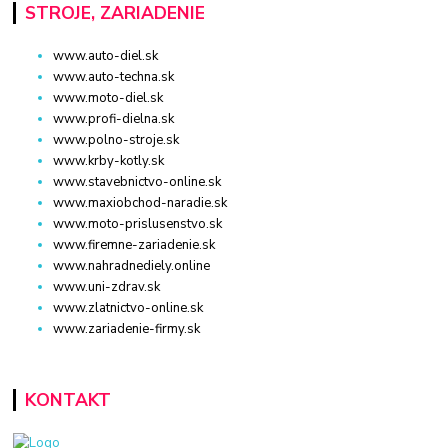
STROJE, ZARIADENIE
www.auto-diel.sk
www.auto-techna.sk
www.moto-diel.sk
www.profi-dielna.sk
www.polno-stroje.sk
www.krby-kotly.sk
www.stavebnictvo-online.sk
www.maxiobchod-naradie.sk
www.moto-prislusenstvo.sk
www.firemne-zariadenie.sk
www.nahradnediely.online
www.uni-zdrav.sk
www.zlatnictvo-online.sk
www.zariadenie-firmy.sk
KONTAKT