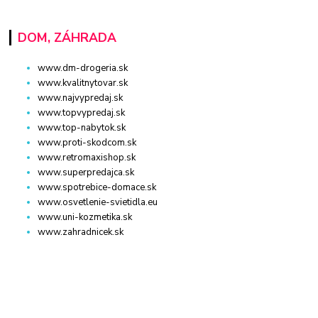
DOM, ZÁHRADA
www.dm-drogeria.sk
www.kvalitnytovar.sk
www.najvypredaj.sk
www.topvypredaj.sk
www.top-nabytok.sk
www.proti-skodcom.sk
www.retromaxishop.sk
www.superpredajca.sk
www.spotrebice-domace.sk
www.osvetlenie-svietidla.eu
www.uni-kozmetika.sk
www.zahradnicek.sk