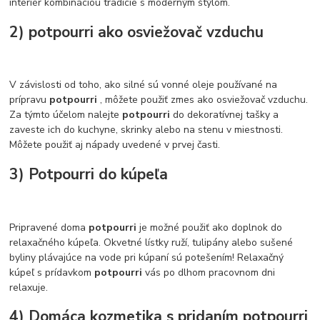
interiér kombináciou tradície s moderným štýlom.
2) potpourri ako osviežovač vzduchu
V závislosti od toho, ako silné sú vonné oleje používané na
prípravu
potpourri
, môžete použiť zmes ako osviežovač vzduchu.
Za týmto účelom nalejte
potpourri
do dekoratívnej tašky a
zaveste ich do kuchyne, skrinky alebo na stenu v miestnosti.
Môžete použiť aj nápady uvedené v prvej časti.
3) Potpourri do kúpeľa
Pripravené doma
potpourri
je možné použiť ako doplnok do
relaxačného kúpeľa. Okvetné lístky ruží, tulipány alebo sušené
byliny plávajúce na vode pri kúpaní sú potešením! Relaxačný
kúpeľ s prídavkom
potpourri
vás po dlhom pracovnom dni
relaxuje.
4) Domáca kozmetika s pridaním potpourri