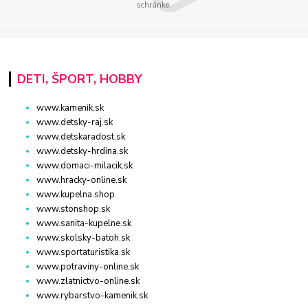
schránke.
DETI, ŠPORT, HOBBY
www.kamenik.sk
www.detsky-raj.sk
www.detskaradost.sk
www.detsky-hrdina.sk
www.domaci-milacik.sk
www.hracky-online.sk
www.kupelna.shop
www.stonshop.sk
www.sanita-kupelne.sk
www.skolsky-batoh.sk
www.sportaturistika.sk
www.potraviny-online.sk
www.zlatnictvo-online.sk
www.rybarstvo-kamenik.sk