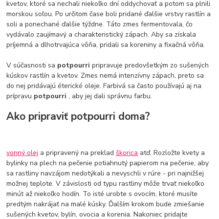
kvetov, ktoré sa nechali niekoľko dní oddychovať a potom sa plnili
morskou soľou. Po určitom čase boli pridané ďalšie vrstvy rastlín a
soli a ponechané ďalšie týždne. Táto zmes fermentovala, čo
vydávalo zaujímavý a charakteristický zápach. Aby sa získala
príjemná a dlhotrvajúca vôňa, pridali sa koreniny a fixačná vôňa.
V súčasnosti sa
potpourri
pripravuje predovšetkým zo sušených
kúskov rastlín a kvetov. Zmes nemá intenzívny zápach, preto sa
do nej pridávajú éterické oleje. Farbivá sa často používajú aj na
prípravu
potpourri
, aby jej dali správnu farbu.
Ako pripraviť potpourri doma?
vonný olej
a pripravený na preklad
škorica
atď. Rozložte kvety a
bylinky na plech na pečenie potiahnutý papierom na pečenie, aby
sa rastliny navzájom nedotýkali a nevyschli v rúre - pri najnižšej
možnej teplote. V závislosti od typu rastliny môže trvať niekoľko
minút až niekoľko hodín. To isté urobte s ovocím, ktoré musíte
predtým nakrájať na malé kúsky. Ďalším krokom bude zmiešanie
sušených kvetov, bylín, ovocia a korenia. Nakoniec pridajte