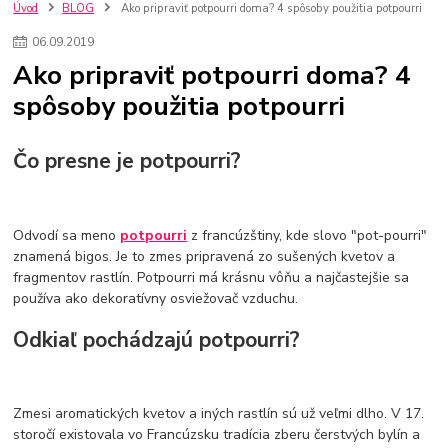
kuchynské batérie sagittarius
kuchynské batérie
vodovodné batérie
Úvod
BLOG
Ako pripraviť potpourri doma? 4 spôsoby použitia potpourri
vodovodné batérie do kuchyne
kuchynské drezy nerezové
06
.
09
.
2019
kuchynské drezy sety
kuchynské drezy so skrinkou
drezy
Ako pripraviť potpourri doma? 4
kúpelňové batérie
vodovodné batérie do kúpelne
kuchynske
drez
spôsoby použitia potpourri
bidetové batérie
vaňové batérie
sprchové batérie
vodovodné batérie blanco
vodovodné batérie do steny
vodovodné batérie grohe
kúpelňa v podkroví
moderná kúpelňa
Čo presne je potpourri?
Umývadlá
Rohové umývadlá
Zlaté umývadlá
Zápustné umývadlá
sprchový záves
vodovodná batéria
čierna kúpelňová batéria
vaňa retro
voľne stojaca vaňa
Odvodí sa meno
potpourri
z francúzštiny, kde slovo "pot-pourri"
retro kúpeľne
Nákup tovaru pre firmy bez DPH
Bez DPH
znamená bigos. Je to zmes pripravená zo sušených kvetov a
Ako znížiť náklady
Ako znížiť náklady na firmu
szco nakup bez dph
fragmentov rastlín. Potpourri má krásnu vôňu a najčastejšie sa
szco nakup bez dph nakupovanie na firmu bez dph
nákup bez dph v eu ň
používa ako dekoratívny osviežovač vzduchu.
Odkiaľ pochádzajú potpourri?
Zmesi aromatických kvetov a iných rastlín sú už veľmi dlho. V 17.
storočí existovala vo Francúzsku tradícia zberu čerstvých bylín a