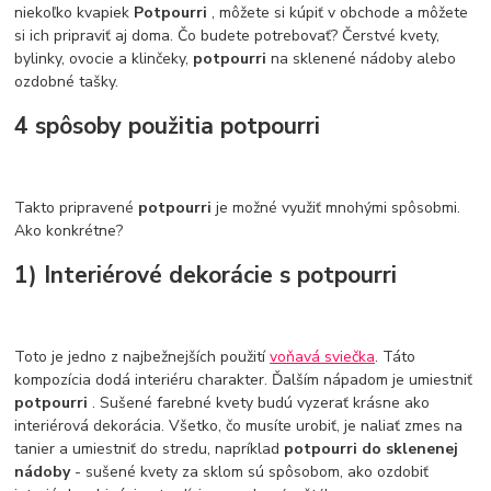
niekoľko kvapiek
Potpourri
, môžete si kúpiť v obchode a môžete
si ich pripraviť aj doma. Čo budete potrebovať? Čerstvé kvety,
bylinky, ovocie a klinčeky,
potpourri
na sklenené nádoby alebo
ozdobné tašky.
4 spôsoby použitia potpourri
Takto pripravené
potpourri
je možné využiť mnohými spôsobmi.
Ako konkrétne?
1) Interiérové dekorácie s potpourri
Toto je jedno z najbežnejších použití
voňavá sviečka
. Táto
kompozícia dodá interiéru charakter. Ďalším nápadom je umiestniť
potpourri
. Sušené farebné kvety budú vyzerať krásne ako
interiérová dekorácia. Všetko, čo musíte urobiť, je naliať zmes na
tanier a umiestniť do stredu, napríklad
potpourri do sklenenej
nádoby
- sušené kvety za sklom sú spôsobom, ako ozdobiť