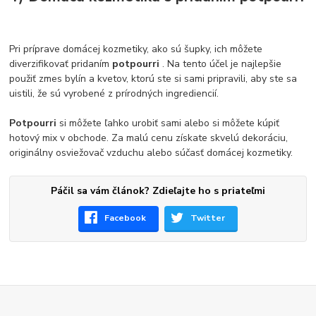
Pri príprave domácej kozmetiky, ako sú šupky, ich môžete
diverzifikovať pridaním
potpourri
. Na tento účel je najlepšie
použiť zmes bylín a kvetov, ktorú ste si sami pripravili, aby ste sa
uistili, že sú vyrobené z prírodných ingrediencií.
Potpourri
si môžete ľahko urobiť sami alebo si môžete kúpiť
hotový mix v obchode. Za malú cenu získate skvelú dekoráciu,
originálny osviežovač vzduchu alebo súčasť domácej kozmetiky.
Páčil sa vám článok? Zdieľajte ho s priateľmi
Facebook
Twitter