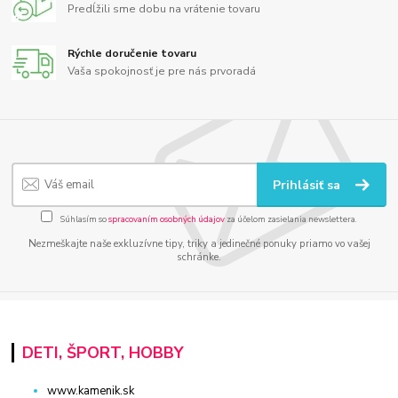
Predĺžili sme dobu na vrátenie tovaru
Rýchle doručenie tovaru
Vaša spokojnosť je pre nás prvoradá
Prihlásiť sa
Súhlasím so
spracovaním osobných údajov
za účelom zasielania newslettera.
Nezmeškajte naše exkluzívne tipy, triky a jedinečné ponuky priamo vo vašej
schránke.
DETI, ŠPORT, HOBBY
www.kamenik.sk