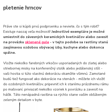
pletenie hrncov
Práve ste si kúpili prvú podprsenku a neviete, čo s tým robiť?
Existuje naozaj veľa možností!
Jednotlivé exempláre je možné
umiestniť do závesných keramických kvetináčov alebo zavesiť
na provázku
sklenené gule
- v tejto podobe sa rastliny stanú
zaujímavou ozdobou obývacej izby, kuchyne alebo dokonca
spálne.
Vložte niekoľko farebných vrkočov usporiadaných do zlatej alebo
striebornej misky na konferenčný stolík alebo jedálenský stôl -
vaši hostia si túto vlastnú dekoráciu okamžite všimnú. Zamotané
budú tiež fungovať ako dekorácie na stenách - môžete ich vložiť
do ozdobných kvetináčov, pripevniť ich k starému prázdnemu rámu
po maľovaní, priviazať niekoľko vzoriek k povrázku a zavesiť na
háčik. Táto nenápadná rastlina sa rýchlo stane vaším obľúbeným
zeleným detailom v byte.