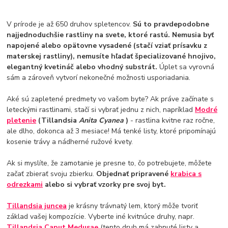
V prírode je až 650 druhov spletencov.
Sú to pravdepodobne
najjednoduchšie rastliny na svete, ktoré rastú. Nemusia byť
napojené alebo opätovne vysadené (stačí vziať prísavku z
materskej rastliny), nemusíte hľadať špecializované hnojivo,
elegantný kvetináč alebo vhodný substrát.
Úplet sa vyrovná
sám a zároveň vytvorí nekonečné možnosti usporiadania.
Aké sú zapletené predmety vo vašom byte? Ak práve začínate s
leteckými rastlinami, stačí si vybrať jednu z nich, napríklad
Modré
pletenie
(Tillandsia
Anita Cyanea
)
- rastlina kvitne raz ročne,
ale dlho, dokonca až 3 mesiace! Má tenké listy, ktoré pripomínajú
kosenie trávy a nádherné ružové kvety.
Ak si myslíte, že zamotanie je presne to, čo potrebujete, môžete
začať zbierať svoju zbierku.
Objednať pripravené
krabica s
odrezkami
alebo si vybrať vzorky pre svoj byt.
Tillandsia juncea
je krásny trávnatý lem, ktorý môže tvoriť
základ vašej kompozície. Vyberte iné kvitnúce druhy, napr.
Tillandsia Caput Medusae
(tento druh má zahnuté listy a