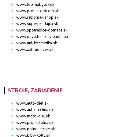
www.top-nabytok.sk
www.proti-skodcom.sk
www.retromaxishop.sk
www.superpredajca.sk
www.spotrebice-domace.sk
www.osvetlenie-svietidla.eu
www.uni-kozmetika.sk
www.zahradnicek.sk
STROJE, ZARIADENIE
www.auto-diel.sk
www.auto-techna.sk
www.moto-diel.sk
www.profi-dielna.sk
www.polno-stroje.sk
www.krby-kotly.sk