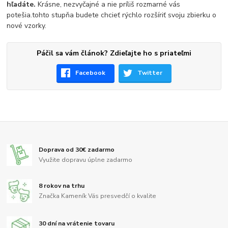
hľadáte.
Krásne, nezvyčajné a nie príliš rozmarné vás
potešia.tohto stupňa budete chcieť rýchlo rozšíriť svoju zbierku o
nové vzorky.
Páčil sa vám článok? Zdieľajte ho s priateľmi
Facebook
Twitter
Doprava od 30€ zadarmo
Využite dopravu úplne zadarmo
8 rokov na trhu
Značka Kameník Vás presvedčí o kvalite
30 dní na vrátenie tovaru