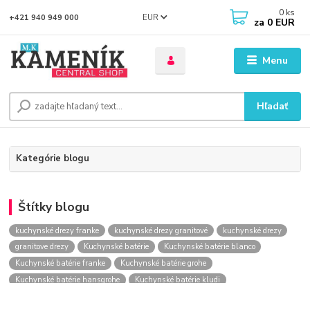
0
ks
EUR
+421 940 949 000
za
0 EUR
Menu
Hľadať
Kategórie blogu
Štítky blogu
kuchynské drezy franke
kuchynské drezy granitové
kuchynské drezy
granitove drezy
Kuchynské batérie
Kuchynské batérie blanco
Kuchynské batérie franke
Kuchynské batérie grohe
Kuchynské batérie hansgrohe
Kuchynské batérie kludi
kuchynské batérie nástenné
kuchynské batérie obi