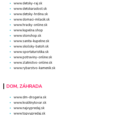
www.detsky-raj.sk
www.detskaradost.sk
www.detsky-hrdina.sk
www.domaci-milacik.sk
www.hracky-online.sk
www.kupelna.shop
www.stonshop.sk
www.sanita-kupelne.sk
www.skolsky-batoh.sk
www.sportaturistika.sk
www.potraviny-online.sk
www.zlatnictvo-online.sk
www.rybarstvo-kamenik.sk
DOM, ZÁHRADA
www.dm-drogeria.sk
www.kvalitnytovar.sk
www.najvypredaj.sk
www.topvypredaj.sk