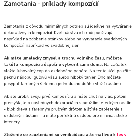
Zamotania - príklady kompozícií
Zamotania z dôvodu minimálnych potrieb sú ideálne na vytváranie
dekoratívnych kompozícií. Kvetinárstva ich radi používajú,
napríklad na zdobenie stánkov alebo na vytváranie svadobných
kompozícií, napríklad vo svadobnej sieni.
Ak máte umelecký zmysel a trochu voľného času, môžete
takúto kompozíciu úspešne vytvoriť sami doma.
Na začiatok
vložte ľubovoľný cop do ozdobného pohára. Na tento účel použite
peknú nádobu, guľovú vázu alebo hlboký tanier. Dno môžete
posypať farebným štrkom a jednoducho doňho vložiť rastlinu.
Ak ste urobili svoju prvú kompozíciu a máte chuť na viac, potom
premýšľajte o následných dekoráciách s použitím leteckých rastlín
- blok dreva s farebným pružným drôtom a štíhle zapletenie s
ozdobnými listami - a máte perfektnú ozdobu pre minimalistické
interiéry.
Zloženie so zauzleniami sú vynikajúcou alternatívou k
les v