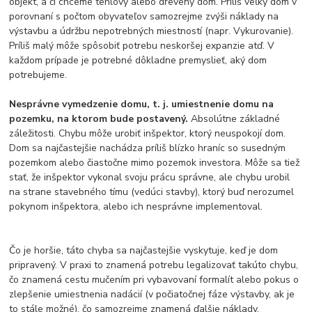
objekt, a či chceme tehlový alebo drevený dom. Príliš veľký dom v
porovnaní s počtom obyvateľov samozrejme zvýši náklady na
výstavbu a údržbu nepotrebných miestností (napr. Vykurovanie).
Príliš malý môže spôsobiť potrebu neskoršej expanzie atď. V
každom prípade je potrebné dôkladne premyslieť, aký dom
potrebujeme.
Nesprávne vymedzenie domu, t. j. umiestnenie domu na
pozemku, na ktorom bude postavený.
Absolútne základné
záležitosti. Chybu môže urobiť inšpektor, ktorý neuspokojí dom.
Dom sa najčastejšie nachádza príliš blízko hraníc so susedným
pozemkom alebo čiastočne mimo pozemok investora. Môže sa tiež
stať, že inšpektor vykonal svoju prácu správne, ale chybu urobil
na strane stavebného tímu (vedúci stavby), ktorý buď nerozumel
pokynom inšpektora, alebo ich nesprávne implementoval.
Čo je horšie, táto chyba sa najčastejšie vyskytuje, keď je dom
pripravený. V praxi to znamená potrebu legalizovať takúto chybu,
čo znamená cestu mučením pri vybavovaní formalít alebo pokus o
zlepšenie umiestnenia nadácií (v počiatočnej fáze výstavby, ak je
to stále možné), čo samozrejme znamená ďalšie náklady.