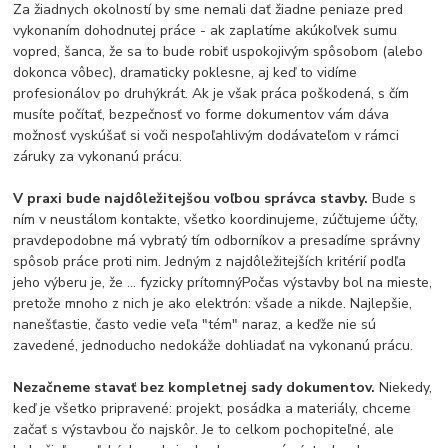
Za žiadnych okolností by sme nemali dať žiadne peniaze pred
vykonaním dohodnutej práce - ak zaplatíme akúkoľvek sumu
vopred, šanca, že sa to bude robiť uspokojivým spôsobom (alebo
dokonca vôbec), dramaticky poklesne, aj keď to vidíme
profesionálov po druhýkrát. Ak je však práca poškodená, s čím
musíte počítať, bezpečnosť vo forme dokumentov vám dáva
možnosť vyskúšať si voči nespoľahlivým dodávateľom v rámci
záruky za vykonanú prácu.
V praxi bude najdôležitejšou voľbou správca stavby.
Bude s
ním v neustálom kontakte, všetko koordinujeme, zúčtujeme účty,
pravdepodobne má vybratý tím odborníkov a presadíme správny
spôsob práce proti nim. Jedným z najdôležitejších kritérií podľa
jeho výberu je, že ... fyzicky prítomnýPočas výstavby bol na mieste,
pretože mnoho z nich je ako elektrón: všade a nikde. Najlepšie,
nanešťastie, často vedie veľa "tém" naraz, a keďže nie sú
zavedené, jednoducho nedokáže dohliadať na vykonanú prácu.
Nezačneme stavať bez kompletnej sady dokumentov.
Niekedy,
keď je všetko pripravené: projekt, posádka a materiály, chceme
začať s výstavbou čo najskôr. Je to celkom pochopiteľné, ale