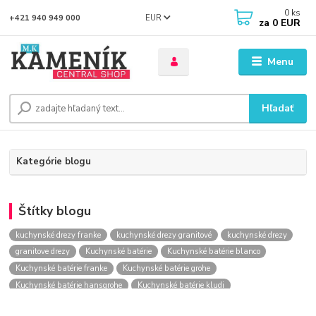
0
ks
EUR
+421 940 949 000
za
0 EUR
Menu
Hľadať
Kategórie blogu
Štítky blogu
kuchynské drezy franke
kuchynské drezy granitové
kuchynské drezy
granitove drezy
Kuchynské batérie
Kuchynské batérie blanco
Kuchynské batérie franke
Kuchynské batérie grohe
Kuchynské batérie hansgrohe
Kuchynské batérie kludi
kuchynské batérie nástenné
kuchynské batérie obi