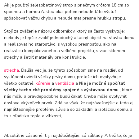
Ak je použitý železobetónový strop s priečnym drôtom 18 cm so
spodnou a hornou časťou oka, potom nebude táto výstuž
spôsobovať vážnu chybu a nebude mať presne hrúbku stropu.
Stojí za zváženie názoru odborníkov, ktorý sa často vyskytuje:
niekedy je lepšie zvoliť jednoduchý a lacný objekt na stavbu domu
a realizovať ho starostlivo, s vysokou presnosťou, ako na
realizáciu komplikovaného a veľkého projektu, s viac sklonom
strechy a šetriť materiály pre konštrukcie.
strecha
. Ďalšia vec je, že týmto spôsobom sme na rozdiel od
vystúpení uviedli všetky prvky domu, pretože ich ovplyvňuje
všetko ostatné.
kúrenie
a
ventilácia
a
Nie je možné spočítať
všetky technické problémy spojené s výstavbou domu
, ktoré
nás môžu a pravdepodobne budú čakať. Chyba môže ovplyvniť
doslova akýkoľvek prvok. Zdá sa však, že najzávažnejšie a teda aj
najnákladnejšie problémy súvisia so základmi a izoláciou domu, a
to z hľadiska tepla a vlhkosti,
Absolútne zásadné, t. j. najdôležitejšie, sú základy. A tiež to, čo je