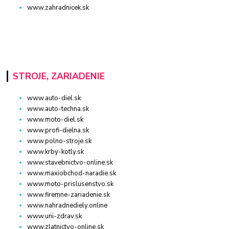
www.zahradnicek.sk
STROJE, ZARIADENIE
www.auto-diel.sk
www.auto-techna.sk
www.moto-diel.sk
www.profi-dielna.sk
www.polno-stroje.sk
www.krby-kotly.sk
www.stavebnictvo-online.sk
www.maxiobchod-naradie.sk
www.moto-prislusenstvo.sk
www.firemne-zariadenie.sk
www.nahradnediely.online
www.uni-zdrav.sk
www.zlatnictvo-online.sk