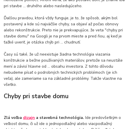
pri stavbe ... druhého alebo nasledujúceho.
Ďalšou pravdou, ktorá vždy funguje, je to, že spôsob, akým bol
postavený a kde sú najväčšie chyby, sa objaví až počas obnovy
alebo rekonštrukcie. Preto nie je prekvapujúce, že veta "chyby pri
stavbe domu" na Googli je na prvom mieste a pred ňou, aj keď je
ťažké uveriť, je otázka chýb pri ... chudnutí.
Časy sú také, že už neexistuje žiadna technológia viazania
konštrukcie a bežne používaných materiálov, pretože sa neustále
mení a závisí hlavne od ... obsahu investora. Z tohto dôvodu
nebudeme písať o podrobných technických problémoch (je ich
veľa), ale zameriame sa na základné problémy. Takže vlastne na
všetko.
Chyby pri stavbe domu
Zlá voľba
dizajn
a stavebná technológia.
Ide predovšetkým o
veľkosť domu, či už ide o jednopodlažný alebo viacpodlažný