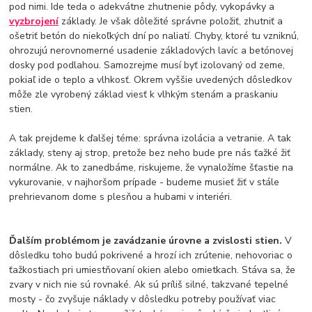
pod nimi. Ide teda o adekvátne zhutnenie pôdy, vykopávky a
vyzbrojení
základy. Je však dôležité správne položiť, zhutniť a
ošetriť betón do niekoľkých dní po naliatí. Chyby, ktoré tu vzniknú,
ohrozujú nerovnomerné usadenie základových lavíc a betónovej
dosky pod podlahou. Samozrejme musí byť izolovaný od zeme,
pokiaľ ide o teplo a vlhkosť. Okrem vyššie uvedených dôsledkov
môže zle vyrobený základ viesť k vlhkým stenám a praskaniu
stien.
A tak prejdeme k ďalšej téme: správna izolácia a vetranie. A tak
základy, steny aj strop, pretože bez neho bude pre nás ťažké žiť
normálne. Ak to zanedbáme, riskujeme, že vynaložíme šťastie na
vykurovanie, v najhoršom prípade - budeme musieť žiť v stále
prehrievanom dome s plesňou a hubami v interiéri.
Ďalším problémom je zavádzanie úrovne a zvislosti stien.
V
dôsledku toho budú pokrivené a hrozí ich zrútenie, nehovoriac o
ťažkostiach pri umiestňovaní okien alebo omietkach. Stáva sa, že
zvary v nich nie sú rovnaké. Ak sú príliš silné, takzvané tepelné
mosty - čo zvyšuje náklady v dôsledku potreby používať viac