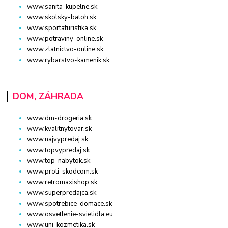
www.sanita-kupelne.sk
www.skolsky-batoh.sk
www.sportaturistika.sk
www.potraviny-online.sk
www.zlatnictvo-online.sk
www.rybarstvo-kamenik.sk
DOM, ZÁHRADA
www.dm-drogeria.sk
www.kvalitnytovar.sk
www.najvypredaj.sk
www.topvypredaj.sk
www.top-nabytok.sk
www.proti-skodcom.sk
www.retromaxishop.sk
www.superpredajca.sk
www.spotrebice-domace.sk
www.osvetlenie-svietidla.eu
www.uni-kozmetika.sk