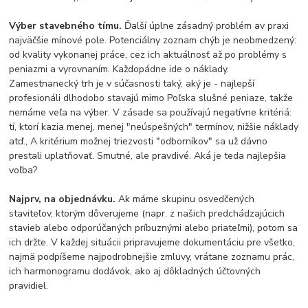
Výber stavebného tímu.
Ďalší úplne zásadný problém av praxi
najväčšie mínové pole. Potenciálny zoznam chýb je neobmedzený:
od kvality vykonanej práce, cez ich aktuálnosť až po problémy s
peniazmi a vyrovnaním. Každopádne ide o náklady.
Zamestnanecký trh je v súčasnosti taký, aký je - najlepší
profesionáli dlhodobo stavajú mimo Poľska slušné peniaze, takže
nemáme veľa na výber. V zásade sa používajú negatívne kritériá:
tí, ktorí kazia menej, menej "neúspešných" termínov, nižšie náklady
atď., A kritérium možnej triezvosti "odborníkov" sa už dávno
prestali uplatňovať. Smutné, ale pravdivé. Aká je teda najlepšia
voľba?
Najprv, na objednávku.
Ak máme skupinu osvedčených
staviteľov, ktorým dôverujeme (napr. z našich predchádzajúcich
stavieb alebo odporúčaných príbuznými alebo priateľmi), potom sa
ich držte. V každej situácii pripravujeme dokumentáciu pre všetko,
najmä podpíšeme najpodrobnejšie zmluvy, vrátane zoznamu prác,
ich harmonogramu dodávok, ako aj dôkladných účtovných
pravidiel.