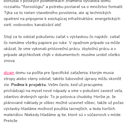
bohužiaľ v poľských podmienkach znamená výstavba domu
rozsiahlu "floroológiu" a potrebu postarať sa o množstvo formalít.
Týka sa to nielen stavebného povolenia, ale aj technických
opatrení na pripojenie k existujúcej infraštruktúre: energetických
sietí, vodovodov, kanalizácií atď.
Stojí za to odolať pokušeniu začať s výstavbou čo najskôr, zatiaľ
čo nemáme všetky papiere po ruke. V opačnom prípade sa môže
ukázať, že sme vykonali príslovečnú prácu, zbytočnú prácu a v
prípade akýchkoľvek chýb v dokumentoch, musíme urobiť všetko
znova.
dizajn
domu sa počíta pre špecifické zaťaženia, ktorým musia
stropy alebo steny odolať, takéto ľubovoľné úpravy môžu skončiť
zle.
Poďme k projektu.
Veľmi často, keď už pracujeme,
prichádzajú na myseľ nové nápady a sme v pokušení zaviesť veľa,
zdanlivo drobných opráv. To je polovica chudoby. Horšie je, že
plánované náklady je vôbec možné uzavrieť vôbec, takže už počas
výstavby hľadáme možnosť použitia lacnejších, a teda horších
materiálov. Niekedy hľadáme aj tie, ktoré sú v súčasnosti v móde.
Pretože