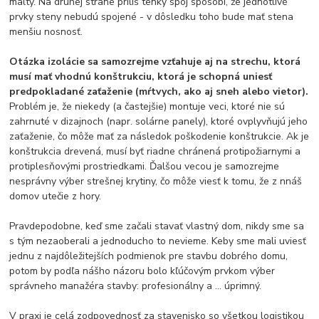
malty. Na druhej strane príliš tenký spoj spôsobí, že jednotlivé
prvky steny nebudú spojené - v dôsledku toho bude mať stena
menšiu nosnosť.
Otázka izolácie sa samozrejme vzťahuje aj na strechu, ktorá
musí mať vhodnú konštrukciu, ktorá je schopná uniesť
predpokladané zaťaženie (mŕtvych, ako aj sneh alebo vietor).
Problém je, že niekedy (a častejšie) montuje veci, ktoré nie sú
zahrnuté v dizajnoch (napr. solárne panely), ktoré ovplyvňujú jeho
zaťaženie, čo môže mať za následok poškodenie konštrukcie. Ak je
konštrukcia drevená, musí byť riadne chránená protipožiarnymi a
protiplesňovými prostriedkami. Ďalšou vecou je samozrejme
nesprávny výber strešnej krytiny, čo môže viesť k tomu, že z nnáš
domov utečie z hory.
Pravdepodobne, keď sme začali stavať vlastný dom, nikdy sme sa
s tým nezaoberali a jednoducho to nevieme. Keby sme mali uviesť
jednu z najdôležitejších podmienok pre stavbu dobrého domu,
potom by podľa nášho názoru bolo kľúčovým prvkom výber
správneho manažéra stavby: profesionálny a ... úprimný.
V praxi je celá zodpovednosť za stavenisko so všetkou logistikou