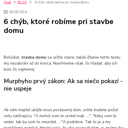
kuchynské batérie sagittarius
kuchynské batérie
vodovodné batérie
Úvod
BLOG
6 chýb, ktoré robíme pri stavbe domu
vodovodné batérie do kuchyne
kuchynské drezy nerezové
06
.
09
.
2019
kuchynské drezy sety
kuchynské drezy so skrinkou
drezy
6 chýb, ktoré robíme pri stavbe
kúpelňové batérie
vodovodné batérie do kúpelne
kuchynske
drez
domu
bidetové batérie
vaňové batérie
sprchové batérie
vodovodné batérie blanco
vodovodné batérie do steny
vodovodné batérie grohe
kúpelňa v podkroví
moderná kúpelňa
Umývadlá
Rohové umývadlá
Zlaté umývadlá
Zápustné umývadlá
sprchový záves
vodovodná batéria
Bohužiaľ,
stavba domu
sa určite stane, takže čítanie tohto textu
čierna kúpelňová batéria
vaňa retro
voľne stojaca vaňa
mu nezabráni až do konca. Navrhneme však, čo hľadať, aby ich
bolo čo najmenej.
retro kúpeľne
Nákup tovaru pre firmy bez DPH
Bez DPH
Ako znížiť náklady
Ako znížiť náklady na firmu
szco nakup bez dph
Murphyho prvý zákon: Ak sa niečo pokazí -
szco nakup bez dph nakupovanie na firmu bez dph
nákup bez dph v eu ň
nie uspeje
Ak vám majiteľ ukáže novo postavený dom, určite budete počuť
vetu začínajúcu: "A mohol som to urobiť inak ....", "Keby som to
vedel, tak by som to neurobil ... "A podobne. Tak to je a my
nemôžeme pomôcť. Mnohí veria, že ako postaviť dom, je známe iba