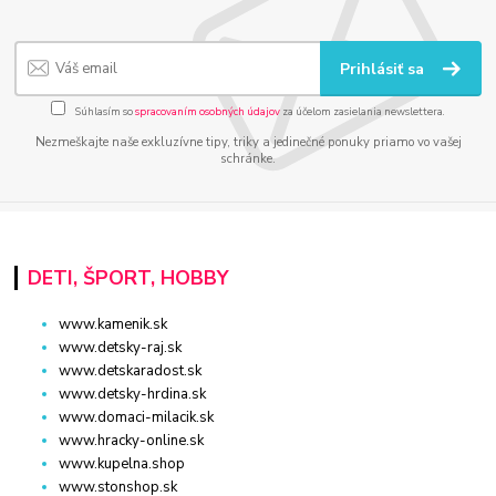
Prihlásiť sa
Súhlasím so
spracovaním osobných údajov
za účelom zasielania newslettera.
Nezmeškajte naše exkluzívne tipy, triky a jedinečné ponuky priamo vo vašej
schránke.
DETI, ŠPORT, HOBBY
www.kamenik.sk
www.detsky-raj.sk
www.detskaradost.sk
www.detsky-hrdina.sk
www.domaci-milacik.sk
www.hracky-online.sk
www.kupelna.shop
www.stonshop.sk