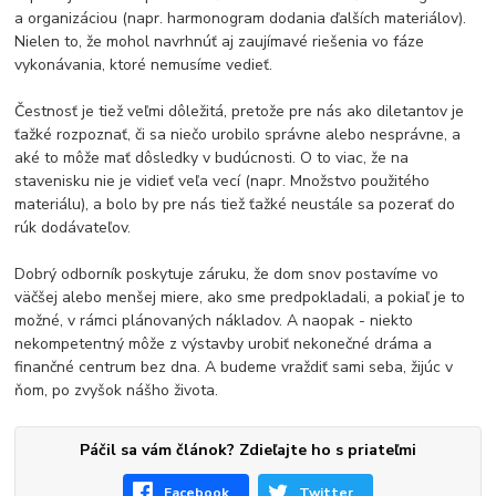
a organizáciou (napr. harmonogram dodania ďalších materiálov).
Nielen to, že mohol navrhnúť aj zaujímavé riešenia vo fáze
vykonávania, ktoré nemusíme vedieť.
Čestnosť je tiež veľmi dôležitá, pretože pre nás ako diletantov je
ťažké rozpoznať, či sa niečo urobilo správne alebo nesprávne, a
aké to môže mať dôsledky v budúcnosti. O to viac, že na
stavenisku nie je vidieť veľa vecí (napr. Množstvo použitého
materiálu), a bolo by pre nás tiež ťažké neustále sa pozerať do
rúk dodávateľov.
Dobrý odborník poskytuje záruku, že dom snov postavíme vo
väčšej alebo menšej miere, ako sme predpokladali, a pokiaľ je to
možné, v rámci plánovaných nákladov. A naopak - niekto
nekompetentný môže z výstavby urobiť nekonečné dráma a
finančné centrum bez dna. A budeme vraždiť sami seba, žijúc v
ňom, po zvyšok nášho života.
Páčil sa vám článok? Zdieľajte ho s priateľmi
Facebook
Twitter