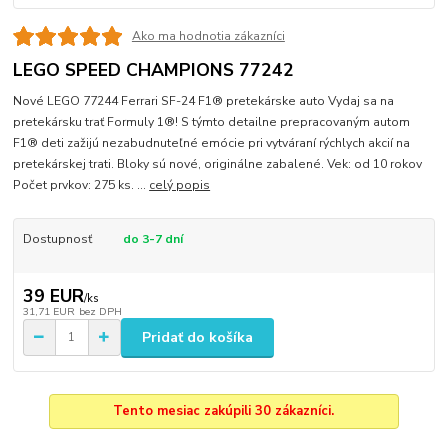
Ako ma hodnotia zákazníci
LEGO SPEED CHAMPIONS 77242
Nové LEGO 77244 Ferrari SF-24 F1® pretekárske auto Vydaj sa na
pretekársku trať Formuly 1®! S týmto detailne prepracovaným autom
F1® deti zažijú nezabudnuteľné emócie pri vytváraní rýchlych akcií na
pretekárskej trati. Bloky sú nové, originálne zabalené. Vek: od 10 rokov
Počet prvkov: 275 ks. ...
celý popis
Dostupnosť
do 3-7 dní
39 EUR
/
ks
31,71 EUR
bez DPH
Pridať do košíka
Tento mesiac zakúpili 30 zákazníci.