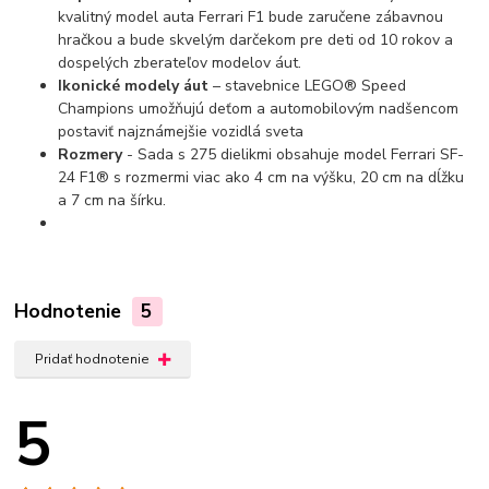
kvalitný model auta Ferrari F1 bude zaručene zábavnou
hračkou a bude skvelým darčekom pre deti od 10 rokov a
dospelých zberateľov modelov áut.
Ikonické modely áut
– stavebnice LEGO® Speed ​​​​
Champions umožňujú deťom a automobilovým nadšencom
postaviť najznámejšie vozidlá sveta
Rozmery
- Sada s 275 dielikmi obsahuje model Ferrari SF-
24 F1® s rozmermi viac ako 4 cm na výšku, 20 cm na dĺžku
a 7 cm na šírku.
Hodnotenie
5
Pridať hodnotenie
5