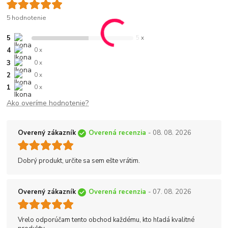
5 hodnotenie
5
5 x
4
0 x
3
0 x
2
0 x
1
0 x
Ako overíme hodnotenie?
Overený zákazník
Overená recenzia
- 08. 08. 2026
Dobrý produkt, určite sa sem ešte vrátim.
Overený zákazník
Overená recenzia
- 07. 08. 2026
Vrelo odporúčam tento obchod každému, kto hľadá kvalitné