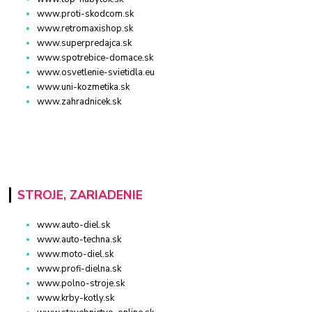
www.proti-skodcom.sk
www.retromaxishop.sk
www.superpredajca.sk
www.spotrebice-domace.sk
www.osvetlenie-svietidla.eu
www.uni-kozmetika.sk
www.zahradnicek.sk
STROJE, ZARIADENIE
www.auto-diel.sk
www.auto-techna.sk
www.moto-diel.sk
www.profi-dielna.sk
www.polno-stroje.sk
www.krby-kotly.sk