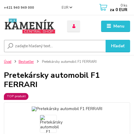
0
ks
EUR
+421 940 949 000
za
0 EUR
Menu
Hľadať
Úvod
Bestseller
Pretekársky automobil F1 FERRARI
Pretekársky automobil F1
FERRARI
TOP produkt