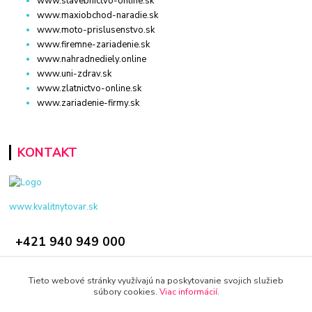
www.stavebnictvo-online.sk
www.maxiobchod-naradie.sk
www.moto-prislusenstvo.sk
www.firemne-zariadenie.sk
www.nahradnediely.online
www.uni-zdrav.sk
www.zlatnictvo-online.sk
www.zariadenie-firmy.sk
KONTAKT
www.kvalitnytovar.sk
+421 940 949 000
info@kamenik.sk
Tieto webové stránky využívajú na poskytovanie svojich služieb
súbory cookies.
Viac informácií
.