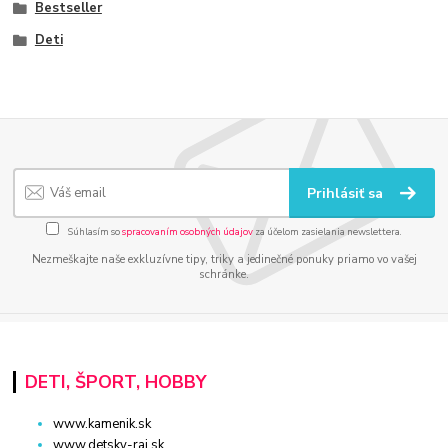
Bestseller
Deti
Prihlásiť sa
Súhlasím so
spracovaním osobných údajov
za účelom zasielania newslettera.
Nezmeškajte naše exkluzívne tipy, triky a jedinečné ponuky priamo vo vašej
schránke.
DETI, ŠPORT, HOBBY
www.kamenik.sk
www.detsky-raj.sk