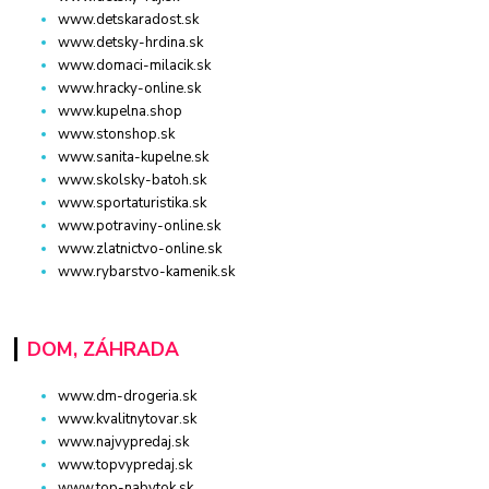
www.detskaradost.sk
www.detsky-hrdina.sk
www.domaci-milacik.sk
www.hracky-online.sk
www.kupelna.shop
www.stonshop.sk
www.sanita-kupelne.sk
www.skolsky-batoh.sk
www.sportaturistika.sk
www.potraviny-online.sk
www.zlatnictvo-online.sk
www.rybarstvo-kamenik.sk
DOM, ZÁHRADA
www.dm-drogeria.sk
www.kvalitnytovar.sk
www.najvypredaj.sk
www.topvypredaj.sk
www.top-nabytok.sk