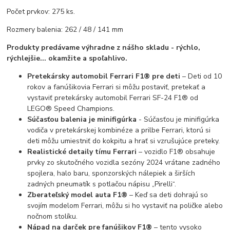
Počet prvkov: 275 ks.
Rozmery balenia: 262 / 48 / 141 mm
Produkty predávame výhradne z nášho skladu - rýchlo,
rýchlejšie... okamžite a spoľahlivo.
Pretekársky automobil Ferrari F1® pre deti
– Deti od 10
rokov a fanúšikovia Ferrari si môžu postaviť, pretekať a
vystaviť pretekársky automobil Ferrari SF-24 F1® od
LEGO® Speed ​​​​Champions.
Súčasťou balenia je minifigúrka
- Súčasťou je minifigúrka
vodiča v pretekárskej kombinéze a prilbe Ferrari, ktorú si
deti môžu umiestniť do kokpitu a hrať si vzrušujúce preteky.
Realistické detaily tímu Ferrari
– vozidlo F1® obsahuje
prvky zo skutočného vozidla sezóny 2024 vrátane zadného
spojlera, halo baru, sponzorských nálepiek a širších
zadných pneumatík s potlačou nápisu „Pirelli“.
Zberateľský model auta F1®
– Keď sa deti dohrajú so
svojím modelom Ferrari, môžu si ho vystaviť na poličke alebo
nočnom stolíku.
Nápad na darček pre fanúšikov F1®
– tento vysoko