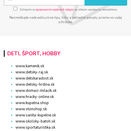
Súhlasím so
spracovaním osobných údajov
za účelom zasielania newslettera.
Nezmeškajte naše exkluzívne tipy, triky a jedinečné ponuky priamo vo vašej
schránke.
DETI, ŠPORT, HOBBY
www.kamenik.sk
www.detsky-raj.sk
www.detskaradost.sk
www.detsky-hrdina.sk
www.domaci-milacik.sk
www.hracky-online.sk
www.kupelna.shop
www.stonshop.sk
www.sanita-kupelne.sk
www.skolsky-batoh.sk
www.sportaturistika.sk