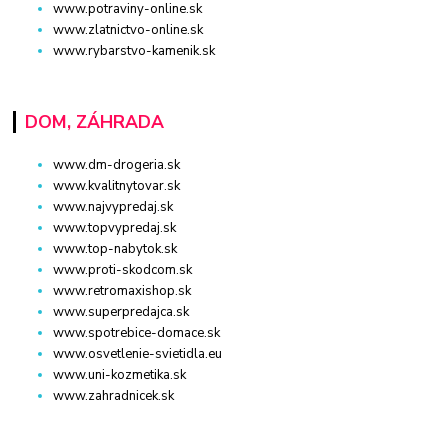
www.potraviny-online.sk
www.zlatnictvo-online.sk
www.rybarstvo-kamenik.sk
DOM, ZÁHRADA
www.dm-drogeria.sk
www.kvalitnytovar.sk
www.najvypredaj.sk
www.topvypredaj.sk
www.top-nabytok.sk
www.proti-skodcom.sk
www.retromaxishop.sk
www.superpredajca.sk
www.spotrebice-domace.sk
www.osvetlenie-svietidla.eu
www.uni-kozmetika.sk
www.zahradnicek.sk