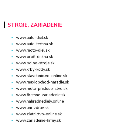
STROJE, ZARIADENIE
www.auto-diel.sk
www.auto-techna.sk
www.moto-diel.sk
www.profi-dielna.sk
www.polno-stroje.sk
www.krby-kotly.sk
www.stavebnictvo-online.sk
www.maxiobchod-naradie.sk
www.moto-prislusenstvo.sk
www.firemne-zariadenie.sk
www.nahradnediely.online
www.uni-zdrav.sk
www.zlatnictvo-online.sk
www.zariadenie-firmy.sk