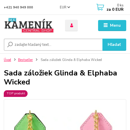
0
ks
EUR
+421 940 949 000
za
0 EUR
Menu
Hľadať
Úvod
Bestseller
Sada záložiek Glinda & Elphaba Wicked
Sada záložiek Glinda & Elphaba
Wicked
TOP produkt