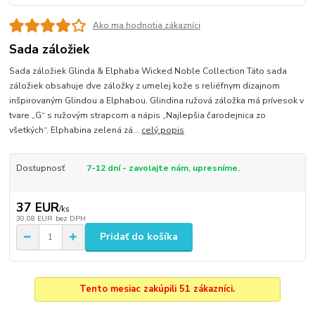
Ako ma hodnotia zákazníci
Sada záložiek
Sada záložiek Glinda & Elphaba Wicked Noble Collection Táto sada
záložiek obsahuje dve záložky z umelej kože s reliéfnym dizajnom
inšpirovaným Glindou a Elphabou. Glindina ružová záložka má prívesok v
tvare „G“ s ružovým strapcom a nápis „Najlepšia čarodejnica zo
všetkých“. Elphabina zelená zá...
celý popis
Dostupnosť
7-12 dní - zavolajte nám, upresníme.
37 EUR
/
ks
30,08 EUR
bez DPH
Pridať do košíka
Tento mesiac zakúpili 51 zákazníci.