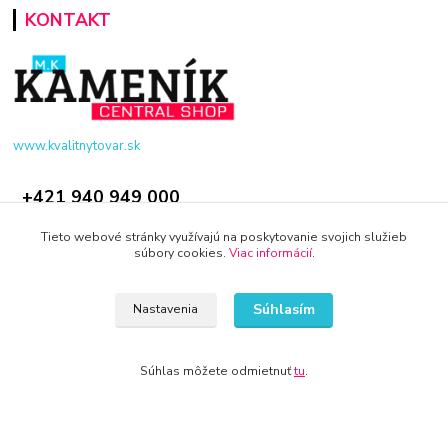
KONTAKT
www.kvalitnytovar.sk
+421 940 949 000
Tieto webové stránky využívajú na poskytovanie svojich služieb
info@kamenik.sk
súbory cookies.
Viac informácií
.
Súhlasím
Nastavenia
Súhlas môžete odmietnuť
tu
.
© 2024 Všetky práva vyhradené KAMENIK.SK