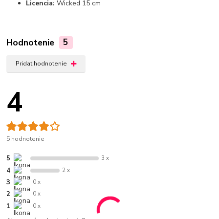
Licencia:
Wicked 15 cm
Hodnotenie
5
Pridať hodnotenie
4
5 hodnotenie
5
3 x
4
2 x
3
0 x
2
0 x
1
0 x