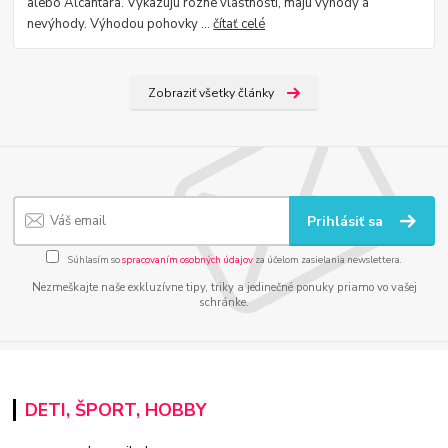
alebo Alcantara. Vykazujú rôzne vlastnosti, majú výhody a
nevýhody. Výhodou pohovky ...
čítať celé
Zobraziť všetky články
Prihlásiť sa
Súhlasím so
spracovaním osobných údajov
za účelom zasielania newslettera.
Nezmeškajte naše exkluzívne tipy, triky a jedinečné ponuky priamo vo vašej
schránke.
DETI, ŠPORT, HOBBY