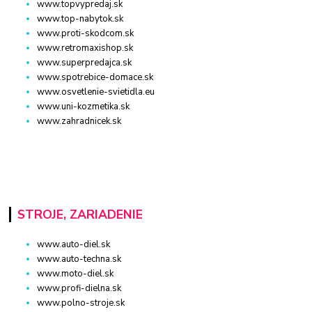
www.topvypredaj.sk
www.top-nabytok.sk
www.proti-skodcom.sk
www.retromaxishop.sk
www.superpredajca.sk
www.spotrebice-domace.sk
www.osvetlenie-svietidla.eu
www.uni-kozmetika.sk
www.zahradnicek.sk
STROJE, ZARIADENIE
www.auto-diel.sk
www.auto-techna.sk
www.moto-diel.sk
www.profi-dielna.sk
www.polno-stroje.sk