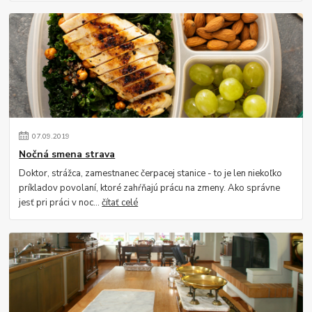
07
.
09
.
2019
Nočná smena strava
Doktor, strážca, zamestnanec čerpacej stanice - to je len niekoľko
príkladov povolaní, ktoré zahŕňajú prácu na zmeny. Ako správne
jesť pri práci v noc...
čítať celé