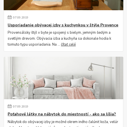
07
.
09
.
2019
Usporiadanie obývacej izby s kuchynkou v štýle Provence
Provensálsky štýl v byte je spojený s bielym, jemným šedým a
svetlým drevom. Obývacia izba a kuchyňa sa dokonale hodia k
tomuto typu usporiadania. Na ...
čítať celé
07
.
09
.
2019
Poťahové látky na nábytok do miestností - ako sa líšia?
Nábytok do obývacej izby je možné okrem iného čalúniť koža, velúr