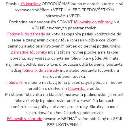
Stavbu
fóliovníkov
ODPORÚČAME iba na miestach, ktoré nie sú
vystavené väčšiemu VETRU ALEBO PREDOVŠETKÝM
nárazovému VETRU.
Rozhodne sa neodporúča STAVAŤ
fóliovníky do záhrady
NA
VOĽNE otvorených priestranstvách.
Fóliovník do záhrady
sa kotví zakopaním pätiek konštrukcie do
zeme a zasypaním okrajov fólie (presah v dĺžke cca 20cm)
zeminou alebo priskrutkovaním pätiek do pevnej podmurovky).
Záhradné fóliovníky
musí stáť na rovnej ploche a na takom
povrchu, aby vydržalo uchytenie fóliovníka v pôde. Ak máte
najmenší pochybnosti o tom, či podložia udrží kotvenia, postavte
radšej
fóliovník do záhrady
inde alebo postavte fóliovník na
murovanú podmurovku.
Fóliovník
rozhodne nestavajte na piesočnatých pôdach - bol by
problém s ukotvením
fóliovníka
v pôde.
Pri stavbe fóliovníka na klasickú murovanú podmurovku, je nutné
fóliovník vždy k podmurovke priskrutkovať. Na koncoch
konštrukcie sú pätky s otvormi pre skrutky. Skrutky sa musí
zaskrutkovať do hmoždiniek v podmurovke.
Fóliovník v záhrade
nesmiete NECHAŤ voľne položený na ZEMI
BEZ UKOTVENIA !!