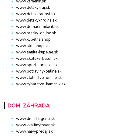
www.kamenik.sk
www.detsky-raj.sk
www.detskaradost.sk
www.detsky-hrdina.sk
www.domaci-milacik.sk
www.hracky-online.sk
www.kupelna.shop
www.stonshop.sk
www.sanita-kupelne.sk
www.skolsky-batoh.sk
www.sportaturistika.sk
www.potraviny-online.sk
www.zlatnictvo-online.sk
www.rybarstvo-kamenik.sk
DOM, ZÁHRADA
www.dm-drogeria.sk
www.kvalitnytovar.sk
www.najvypredaj.sk