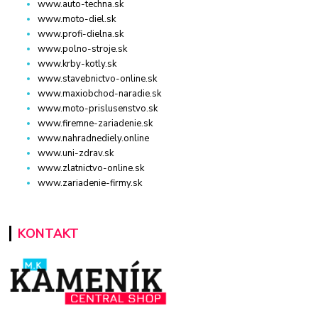
www.auto-techna.sk
www.moto-diel.sk
www.profi-dielna.sk
www.polno-stroje.sk
www.krby-kotly.sk
www.stavebnictvo-online.sk
www.maxiobchod-naradie.sk
www.moto-prislusenstvo.sk
www.firemne-zariadenie.sk
www.nahradnediely.online
www.uni-zdrav.sk
www.zlatnictvo-online.sk
www.zariadenie-firmy.sk
KONTAKT