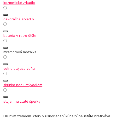
kozmetické zrkadlo
dekoračné zrkadlo
batéria v retro štýle
mramorová mozaika
voľne stojaca vaňa
skrinka pod umývadlom
stojan na zlaté šperky
Druhým trendom, ktorý v usporiadaní kúpeľní neustále pretrváva,