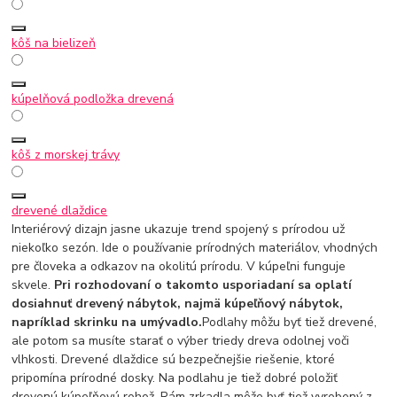
kôš na bielizeň
kúpelňová podložka drevená
kôš z morskej trávy
drevené dlaždice
Interiérový dizajn jasne ukazuje trend spojený s prírodou už
niekoľko sezón. Ide o používanie prírodných materiálov, vhodných
pre človeka a odkazov na okolitú prírodu. V kúpeľni funguje
skvele.
Pri rozhodovaní o takomto usporiadaní sa oplatí
dosiahnuť drevený nábytok, najmä kúpeľňový nábytok,
napríklad skrinku na umývadlo.
Podlahy môžu byť tiež drevené,
ale potom sa musíte starať o výber triedy dreva odolnej voči
vlhkosti. Drevené dlaždice sú bezpečnejšie riešenie, ktoré
pripomína prírodné dosky. Na podlahu je tiež dobré položiť
drevenú kúpeľňovú rohož. Rám zrkadla môže byť tiež vyrobený z