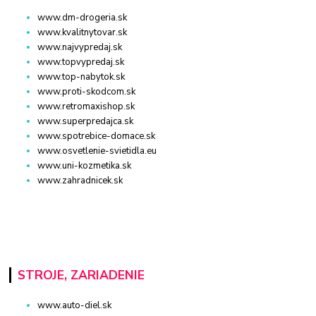
www.dm-drogeria.sk
www.kvalitnytovar.sk
www.najvypredaj.sk
www.topvypredaj.sk
www.top-nabytok.sk
www.proti-skodcom.sk
www.retromaxishop.sk
www.superpredajca.sk
www.spotrebice-domace.sk
www.osvetlenie-svietidla.eu
www.uni-kozmetika.sk
www.zahradnicek.sk
STROJE, ZARIADENIE
www.auto-diel.sk