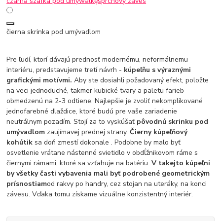
czarna szafka pod umywalkęsprchový záves
čierna skrinka pod umývadlom
Pre ľudí, ktorí dávajú prednosť modernému, neformálnemu
interiéru, predstavujeme tretí návrh -
kúpeľňu s výraznými
grafickými motívmi.
Aby ste dosiahli požadovaný efekt, položte
na veci jednoduché, takmer kubické tvary a paletu farieb
obmedzenú na 2-3 odtiene. Najlepšie je zvoliť nekomplikované
jednofarebné dlaždice, ktoré budú pre vaše zariadenie
neutrálnym pozadím. Stojí za to vyskúšať
pôvodnú skrinku pod
umývadlom
zaujímavej prednej strany.
Čierny kúpeľňový
kohútik
sa doň zmestí dokonale . Podobne by malo byť
osvetlenie vrátane nástenné svietidlo v obdĺžnikovom ráme s
čiernymi rámami, ktoré sa vzťahuje na batériu.
V takejto kúpeľni
by všetky časti vybavenia mali byť podrobené geometrickým
prísnostiam
od rakvy po handry, cez stojan na uteráky, na konci
závesu. Vďaka tomu získame vizuálne konzistentný interiér.