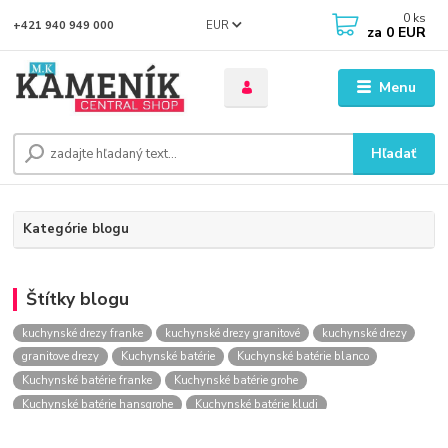
0
ks
EUR
+421 940 949 000
za
0 EUR
Menu
Hľadať
Kategórie blogu
Štítky blogu
kuchynské drezy franke
kuchynské drezy granitové
kuchynské drezy
granitove drezy
Kuchynské batérie
Kuchynské batérie blanco
Kuchynské batérie franke
Kuchynské batérie grohe
Kuchynské batérie hansgrohe
Kuchynské batérie kludi
kuchynské batérie nástenné
kuchynské batérie obi