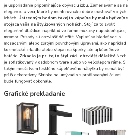
je usporiadanie pripomínajúce obývaciu izbu. Zameriavame sa na
eleganciu a veci, ktoré by mohli rovnako dobre existovať v iných
izbách.
Ústredným bodom takejto kúpeľne by mala byť voľne
stojaca vaňa na štylizovaných nohách.
Stojí za to zvoliť
elegantné dlaždice, napríklad vo forme mozaiky napodobňujúcej
mramor. Prísady sú obzvlášť dôležité. Vyplatí sa hľadať veci s
mosadznými alebo zlatými povrchovými úpravami, ako napríklad
kozmetické zrkadlo alebo stojan na šperky, ale aj kúpeľňové
batérie.
Zrkadlo je pri tejto štylizácii obzvlášť dôležité.
Nech
je sofistikovaný v ozdobnom tvare alebo vo veľkolepom ráme. S
takým množstvom lesklého kúpeľňového nábytku by nemal byť
príliš dekoratívny. Skrinka na umývadlo s profilovanými čelami
bude fungovať dokonale.
Grafické prekladanie