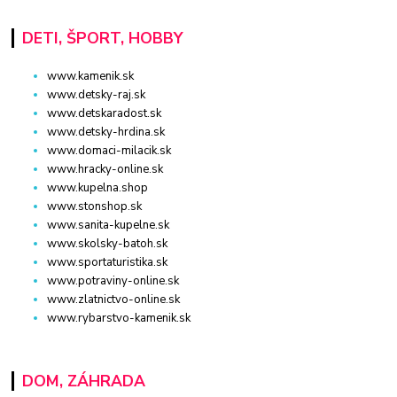
DETI, ŠPORT, HOBBY
www.kamenik.sk
www.detsky-raj.sk
www.detskaradost.sk
www.detsky-hrdina.sk
www.domaci-milacik.sk
www.hracky-online.sk
www.kupelna.shop
www.stonshop.sk
www.sanita-kupelne.sk
www.skolsky-batoh.sk
www.sportaturistika.sk
www.potraviny-online.sk
www.zlatnictvo-online.sk
www.rybarstvo-kamenik.sk
DOM, ZÁHRADA