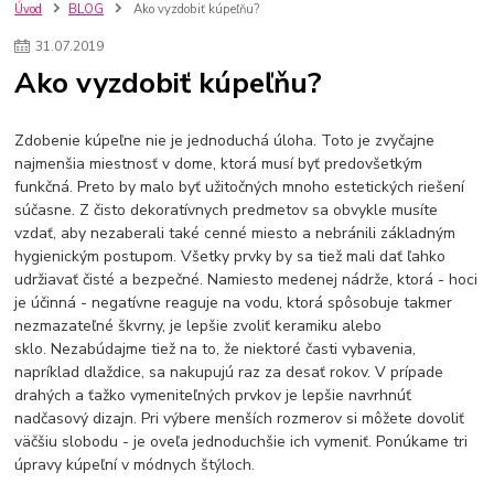
kuchynské batérie sagittarius
kuchynské batérie
vodovodné batérie
Úvod
BLOG
Ako vyzdobiť kúpeľňu?
vodovodné batérie do kuchyne
kuchynské drezy nerezové
31
.
07
.
2019
kuchynské drezy sety
kuchynské drezy so skrinkou
drezy
Ako vyzdobiť kúpeľňu?
kúpelňové batérie
vodovodné batérie do kúpelne
kuchynske
drez
bidetové batérie
vaňové batérie
sprchové batérie
vodovodné batérie blanco
vodovodné batérie do steny
Zdobenie kúpeľne nie je jednoduchá úloha. Toto je zvyčajne
najmenšia miestnosť v dome, ktorá musí byť predovšetkým
vodovodné batérie grohe
kúpelňa v podkroví
moderná kúpelňa
funkčná. Preto by malo byť užitočných mnoho estetických riešení
Umývadlá
Rohové umývadlá
Zlaté umývadlá
súčasne. Z čisto dekoratívnych predmetov sa obvykle musíte
Zápustné umývadlá
sprchový záves
vodovodná batéria
vzdať, aby nezaberali také cenné miesto a nebránili základným
čierna kúpelňová batéria
vaňa retro
voľne stojaca vaňa
hygienickým postupom. Všetky prvky by sa tiež mali dať ľahko
retro kúpeľne
Nákup tovaru pre firmy bez DPH
Bez DPH
udržiavať čisté a bezpečné. Namiesto medenej nádrže, ktorá - hoci
Ako znížiť náklady
Ako znížiť náklady na firmu
szco nakup bez dph
je účinná - negatívne reaguje na vodu, ktorá spôsobuje takmer
szco nakup bez dph nakupovanie na firmu bez dph
nákup bez dph v eu ň
nezmazateľné škvrny, je lepšie zvoliť keramiku alebo
sklo. Nezabúdajme tiež na to, že niektoré časti vybavenia,
napríklad dlaždice, sa nakupujú raz za desať rokov. V prípade
drahých a ťažko vymeniteľných prvkov je lepšie navrhnúť
nadčasový dizajn. Pri výbere menších rozmerov si môžete dovoliť
väčšiu slobodu - je oveľa jednoduchšie ich vymeniť. Ponúkame tri
úpravy kúpeľní v módnych štýloch.