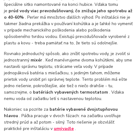
špeciálne sitko namontované na konci hubice. Vďaka tomu
je
prúd vody viac prevzdušňovaný, čo znižuje jeho spotrebu až
o 40-60%
. Perler má množstvo ďalších výhod. Po inštalácii nie je
takmer žiadna prekážka v používaní kohútika a je ľahké ho vymeniť
v prípade mechanického poškodenia alebo poškodenia
spôsobeného tvrdou vodou. Existujú prevzdušňovače vyrobené z
plastu a kovu - treba pamätať na to, že tieto sú odolnejšie.
Rovnako jednoduchý spôsob, ako znížiť spotrebu vody, je zvoliť si
jednostranný
mixér
. Keď manévrujeme dvoma kohútikmi, aby sme
nastavili správnu teplotu, strácame veľa vody. V prípade
jednopáková batéria s miešačkou, s jediným ťahom, môžeme
prietok vody urobiť pri správnej teplote. Tento problém má ešte
jedno riešenie, pokročilejšie, ale tiež o niečo drahšie - tu,
samozrejme, o
batériách vybavených termostatom
. Vďaka
nemu voda od začiatku letí s nastavenou teplotou.
Nakoniec sa pozrite za
batérie vybavené dvojstupňovou
hlavou
. Páčka pracuje v dvoch fázach: na začiatku uvoľňuje
stredný prúd a až potom - silný. Toto riešenie je obzvlášť
praktické pre inštaláciu v
umývadle
.