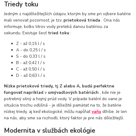
Triedy toku
Jedným z najdôležitejších údajov, ktorým by sme pri výbere batérie
mali venovať pozornosť, je tzv.
prietoková trieda
. Ona nás
informuje, koľko litrov vody preteká danou batériou za
sekundu. Existuje šesť
tried toku
:
Z - až 0,15 l / s
A - do 0,25 l / s
S - do 0,33 l / s
B - až 0,42 l / s
C - až 0,50 l / s
D - až 0,63 l / s
Nízke prietokové triedy, tj Z alebo A, budú perfektne
fungovať napríklad
v
umývadlových batériách
, kde nie je
potrebný silný a hojný prúd vody. V prípade batérií do vane je
situácia trochu odlišná - je dôležité pamätať na to, že batérie
nízkej triedy, aj keď ekologické, môžu napĺňať
vaňu
dlhšie. Je len
na nás, aby sme sa rozhodli, ktorý faktor je pre nás dôležitejší.
Modernita v službách ekológie