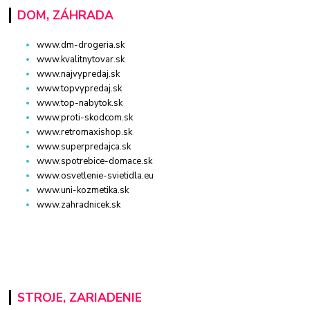
DOM, ZÁHRADA
www.dm-drogeria.sk
www.kvalitnytovar.sk
www.najvypredaj.sk
www.topvypredaj.sk
www.top-nabytok.sk
www.proti-skodcom.sk
www.retromaxishop.sk
www.superpredajca.sk
www.spotrebice-domace.sk
www.osvetlenie-svietidla.eu
www.uni-kozmetika.sk
www.zahradnicek.sk
STROJE, ZARIADENIE