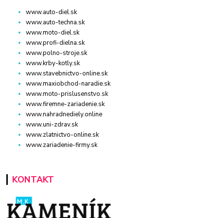
www.auto-diel.sk
www.auto-techna.sk
www.moto-diel.sk
www.profi-dielna.sk
www.polno-stroje.sk
www.krby-kotly.sk
www.stavebnictvo-online.sk
www.maxiobchod-naradie.sk
www.moto-prislusenstvo.sk
www.firemne-zariadenie.sk
www.nahradnediely.online
www.uni-zdrav.sk
www.zlatnictvo-online.sk
www.zariadenie-firmy.sk
KONTAKT