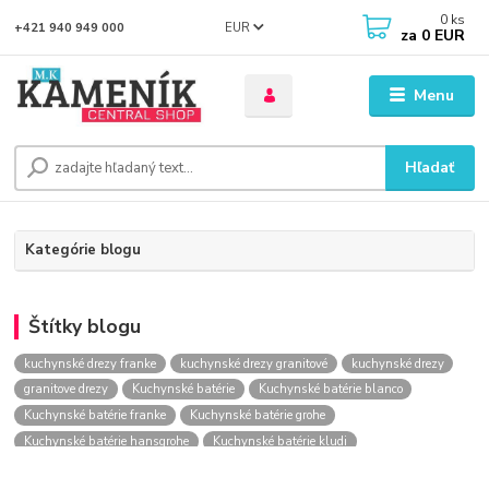
0
ks
EUR
+421 940 949 000
za
0 EUR
Menu
Hľadať
Kategórie blogu
Štítky blogu
kuchynské drezy franke
kuchynské drezy granitové
kuchynské drezy
granitove drezy
Kuchynské batérie
Kuchynské batérie blanco
Kuchynské batérie franke
Kuchynské batérie grohe
Kuchynské batérie hansgrohe
Kuchynské batérie kludi
kuchynské batérie nástenné
kuchynské batérie obi