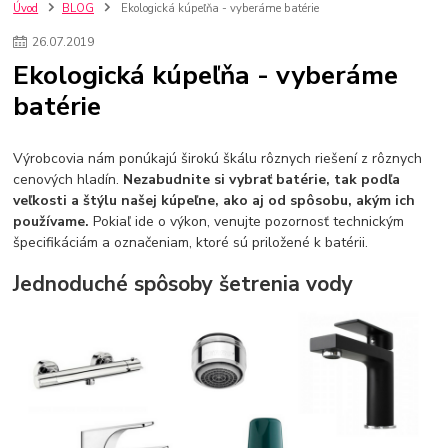
kuchynské batérie sagittarius
kuchynské batérie
vodovodné batérie
Úvod
BLOG
Ekologická kúpeľňa - vyberáme batérie
vodovodné batérie do kuchyne
kuchynské drezy nerezové
26
.
07
.
2019
kuchynské drezy sety
kuchynské drezy so skrinkou
drezy
Ekologická kúpeľňa - vyberáme
kúpelňové batérie
vodovodné batérie do kúpelne
kuchynske
drez
batérie
bidetové batérie
vaňové batérie
sprchové batérie
vodovodné batérie blanco
vodovodné batérie do steny
vodovodné batérie grohe
kúpelňa v podkroví
moderná kúpelňa
Výrobcovia nám ponúkajú širokú škálu rôznych riešení z rôznych
Umývadlá
Rohové umývadlá
Zlaté umývadlá
cenových hladín.
Nezabudnite si vybrať batérie, tak podľa
Zápustné umývadlá
sprchový záves
vodovodná batéria
veľkosti a štýlu našej kúpeľne, ako aj od spôsobu, akým ich
čierna kúpelňová batéria
vaňa retro
voľne stojaca vaňa
používame.
Pokiaľ ide o výkon, venujte pozornosť technickým
špecifikáciám a označeniam, ktoré sú priložené k batérii.
retro kúpeľne
Nákup tovaru pre firmy bez DPH
Bez DPH
Ako znížiť náklady
Ako znížiť náklady na firmu
szco nakup bez dph
Jednoduché spôsoby šetrenia vody
szco nakup bez dph nakupovanie na firmu bez dph
nákup bez dph v eu ň