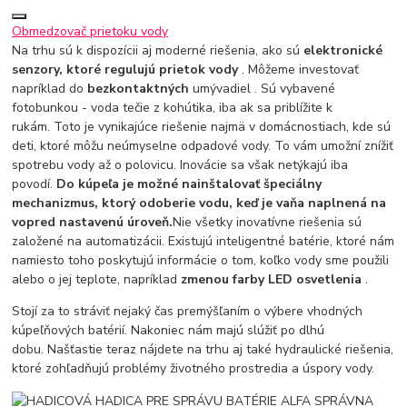
Obmedzovač prietoku vody
Na trhu sú k dispozícii aj moderné riešenia, ako sú
elektronické
senzory, ktoré regulujú prietok vody
. Môžeme investovať
napríklad do
bezkontaktných
umývadiel . Sú vybavené
fotobunkou - voda tečie z kohútika, iba ak sa priblížite k
rukám. Toto je vynikajúce riešenie najmä v domácnostiach, kde sú
deti, ktoré môžu neúmyselne odpadové vody. To vám umožní znížiť
spotrebu vody až o polovicu. Inovácie sa však netýkajú iba
povodí.
Do kúpeľa je možné nainštalovať špeciálny
mechanizmus, ktorý odoberie vodu, keď je vaňa naplnená na
vopred nastavenú úroveň.
Nie všetky inovatívne riešenia sú
založené na automatizácii. Existujú inteligentné batérie, ktoré nám
namiesto toho poskytujú informácie o tom, koľko vody sme použili
alebo o jej teplote, napríklad
zmenou farby LED osvetlenia
.
Stojí za to stráviť nejaký čas premýšľaním o výbere vhodných
kúpeľňových batérií. Nakoniec nám majú slúžiť po dlhú
dobu. Našťastie teraz nájdete na trhu aj také hydraulické riešenia,
ktoré zohľadňujú problémy životného prostredia a úspory vody.