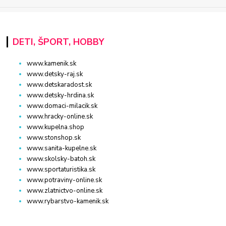
DETI, ŠPORT, HOBBY
www.kamenik.sk
www.detsky-raj.sk
www.detskaradost.sk
www.detsky-hrdina.sk
www.domaci-milacik.sk
www.hracky-online.sk
www.kupelna.shop
www.stonshop.sk
www.sanita-kupelne.sk
www.skolsky-batoh.sk
www.sportaturistika.sk
www.potraviny-online.sk
www.zlatnictvo-online.sk
www.rybarstvo-kamenik.sk